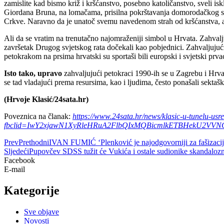
zamislite kad bismo križ i kršćanstvo, posebno katoličanstvo, sveli isk
Giordana Bruna, na lomačama, prisilna pokrštavanja domorodačkog stanov
Crkve. Naravno da je unatoč svemu navedenom strah od kršćanstva, a o
Ali da se vratim na trenutačno najomraženiji simbol u Hrvata. Zahvalju
završetak Drugog svjetskog rata dočekali kao pobjednici. Zahvaljujući
petokrakom na prsima hrvatski su sportaši bili europski i svjetski prv
Isto tako, upravo
zahvaljujući petokraci 1990-ih se u Zagrebu i Hrvats
se tad vladajući prema resursima, kao i ljudima, često ponašali sekta
(Hrvoje Klasić/24sata.hr)
Poveznica na članak:
https://www.24sata.hr/news/klasic-u-tunelu-u
fbclid=IwY2xjawN1XyRleHRuA2FlbQIxMQBicmlkETBHekU2VV
Prev
Prethodni
IVAN FUMIĆ ‘Plenković je najodgovorniji za fašizaciju
Sljedeći
Pupovčev SDSS tužit će Vukića i ostale sudionike skandalozn
Facebook
E-mail
Kategorije
Sve objave
Novosti