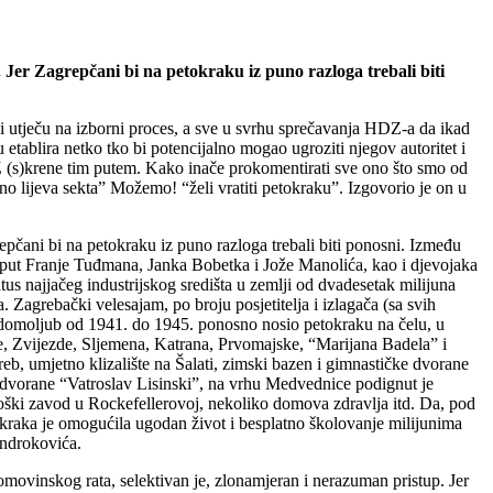
. Jer Zagrepčani bi na petokraku iz puno razloga trebali biti
 utječu na izborni proces, a sve u svrhu sprečavanja HDZ-a da ikad
etablira netko tko bi potencijalno mogao ugroziti njegov autoritet i
HDZ (s)krene tim putem. Kako inače prokomentirati sve ono što smo od
o lijeva sekta” Možemo! “želi vratiti petokraku”. Izgovorio je on u
epčani bi na petokraku iz puno razloga trebali biti ponosni. Između
poput Franje Tuđmana, Janka Bobetka i Jože Manolića, kao i djevojaka
s najjačeg industrijskog središta u zemlji od dvadesetak milijuna
 Zagrebački velesajam, po broju posjetitelja i izlagača (sa svih
 domoljub od 1941. do 1945. ponosno nosio petokraku na čelu, u
, Zvijezde, Sljemena, Katrana, Prvomajske, “Marijana Badela” i
, umjetno klizalište na Šalati, zimski bazen i gimnastičke dvorane
e dvorane “Vatroslav Lisinski”, na vrhu Medvednice podignut je
oški zavod u Rockefellerovoj, nekoliko domova zdravlja itd. Da, pod
okraka je omogućila ugodan život i besplatno školovanje milijunima
androkovića.
movinskog rata, selektivan je, zlonamjeran i nerazuman pristup. Jer