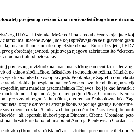
okazatelj povijesnog revizionizma i nacionalističkog etnocentrizma
rebačkog HDZ-a. Ili stranka Možemo! ima tamo ubačene svoje ljude koji
vić tamo ima ubačene svoje ljude koji sprečavaju da se u glavnom gradu 
tranke da, potaknuti porastom desnog ekstremizma u Europi i svijetu, i 
prvog obraćanja javnosti, prije svega njegovu zabrinutost što “ekstremn
osvrnuo na strah od petokrake.
telj povijesnog revizionizma i nacionalističkog etnocentrizma. Jer Zagr
greb od jednog zločinačkog, fašističkog i genocidnog režima. Mladići 
etati kao nikad u svojoj povijesti. Petokraka je Zagrebu donijela statu
radnici dobivaju besplatno na korištenje od svojih radnih organizacija.
esetogodišnjemu mandatu gradonačelnika Holjevca, koji je kao hrvatski
Termoelektrane – Toplane Zagreb, novi pogoni Plive, Chromosa, Kemike
n i proizvodni pogon Jadran filma, otvoreni su Zrakoplovna luka Zagreb
fakulteta, brojne osnovne i srednje škole, započinje gradnja Koncertn
nale suvremene muzike, Stanica za hitnu pomoć u Draškovićevoj, Imunol
oškovića”, ali i sportski klubovi poput Dinama i Cibone. Uostalom, pet
munistima i hrvatskim domoljubima poput Andreja Plenkovića i Gordana J
 petokraku (i komunizam) isključivo na zločine, posebno one tijekom Do