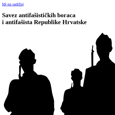
Idi na sadržaj
Savez antifašističkih boraca
i antifašista Republike Hrvatske