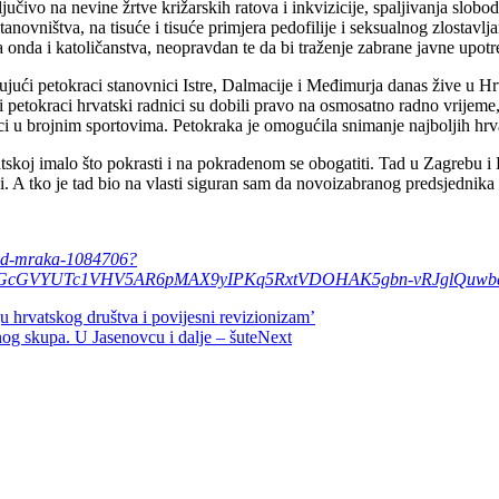
ljučivo na nevine žrtve križarskih ratova i inkvizicije, spaljivanja slob
ništva, na tisuće i tisuće primjera pedofilije i seksualnog zlostavljanj
nda i katoličanstva, neopravdan te da bi traženje zabrane javne upotre
jući petokraci stanovnici Istre, Dalmacije i Međimurja danas žive u Hrva
 petokraci hrvatski radnici su dobili pravo na osmosatno radno vrijeme,
aci u brojnim sportovima. Petokraka je omogućila snimanje najboljih hrv
koj imalo što pokrasti i na pokradenom se obogatiti. Tad u Zagrebu i Hrva
ški. A tko je tad bio na vlasti siguran sam da novoizabranog predsjedni
sred-mraka-1084706?
NGcGVYUTc1VHV5AR6pMAX9yIPKq5RxtVDOHAK5gbn-vRJglQuwbd9
 hrvatskog društva i povijesni revizionizam’
og skupa. U Jasenovcu i dalje – šute
Next