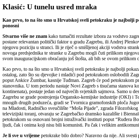
Klasić: U tunelu usred mraka
Kao prvo, to na što smo u Hrvatskoj sveli petokraku je najbolji p
ponosni
Stvarno više ne znam
kako tumačiti rezultate izbora za vodstvo zag
postane relevantan politički faktor u gradu Zagrebu, ili Andrej Plenko
njegovu poziciju u stranci. Ili je riječ o smišljenoj akciji vodstva s
novoga predsjednika te stranke u Zagrebu mogli čuti prilikom njegova 
svom inauguracijskom obraćanju još štošta, ali bih se ovom prilikom 
Kao prvo, to na što smo u Hrvatskoj sveli petokraku je najbolji pokaza
ostalog, zato što su djevojke i mladići pod petokrakom oslobodili Za
poput Ankice Žumbar, kasnije Tuđman. Zagreb će pod petokrakom procvj
stanovnika. U tom periodu nastaje Novi Zagreb s tisućama stanova koje 
kontinenata), postaje jedan od najvećih svjetskih sajmova. Samo u d
Zagrebu se grade postrojenja Organsko-kemijske industrije (OKI) i 
mnogih drugih poduzeća, gradi se Tvornica gramofonskih ploča Jugoto
na Mladosti, Radničko sveučilište “Moša Pijade”, zgrada Filozofskog 
televizijski toranj, otvaraju se Zagrebačko dramsko kazalište i Bien
petokrakom su osnovani brojni istraživački instituti poput “Ruđera B
ljudi, čak i onima koji nisu bili komunisti. Pa čak i velikim antiko
Je li sve u vrijeme
petokrake bilo dobro? Naravno da nije. Ali svesti