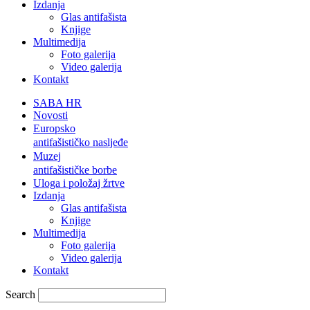
Izdanja
Glas antifašista
Knjige
Multimedija
Foto galerija
Video galerija
Kontakt
SABA HR
Novosti
Europsko
antifašističko nasljeđe
Muzej
antifašističke borbe
Uloga i položaj žrtve
Izdanja
Glas antifašista
Knjige
Multimedija
Foto galerija
Video galerija
Kontakt
Search