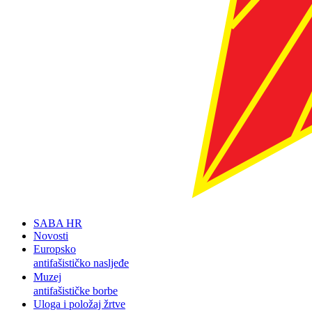
SABA HR
Novosti
Europsko
antifašističko nasljeđe
Muzej
antifašističke borbe
Uloga i položaj žrtve