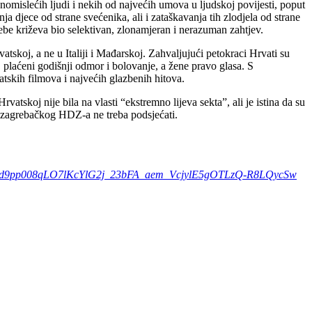
odnomislećih ljudi i nekih od najvećih umova u ljudskoj povijesti, poput
a djece od strane svećenika, ali i zataškavanja tih zlodjela od strane
be križeva bio selektivan, zlonamjeran i nerazuman zahtjev.
tskoj, a ne u Italiji i Mađarskoj. Zahvaljujući petokraci Hrvati su
 plaćeni godišnji odmor i bolovanje, a žene pravo glasa. S
atskih filmova i najvećih glazbenih hitova.
tskoj nije bila na vlasti “ekstremno lijeva sekta”, ali je istina da su
ka zagrebačkog HDZ-a ne treba podsjećati.
pp008qLO7lKcYlG2j_23bFA_aem_VcjylE5gOTLzQ-R8LQycSw