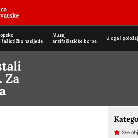
aca
rvatske
ropsko
Muzej
Uloga i položa
ifašističko nasljeđe
antifašističke borbe
tali
. Za
ca
Katego
Sve ob