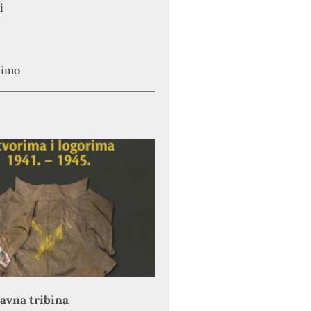
i
simo
avna tribina