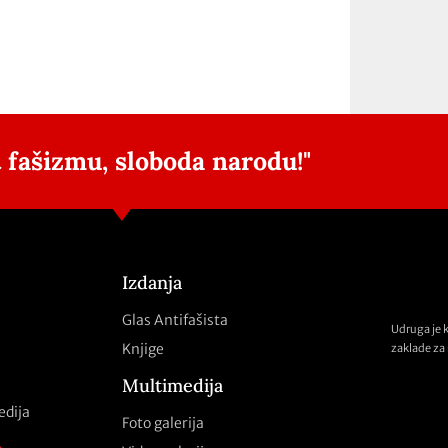
 fašizmu, sloboda narodu!"
Izdanja
Glas Antifašista
Udruga je 
Knjige
zaklade za 
Multimedija
edija
Foto galerija