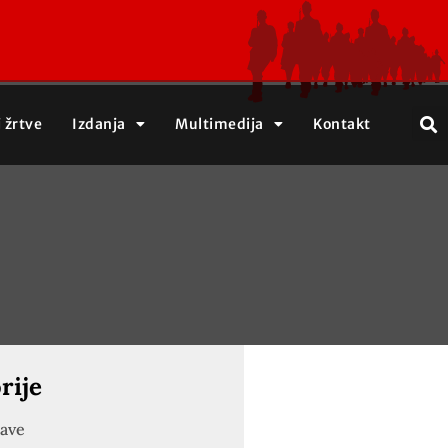
j žrtve
Izdanja
Multimedija
Kontakt
rije
jave