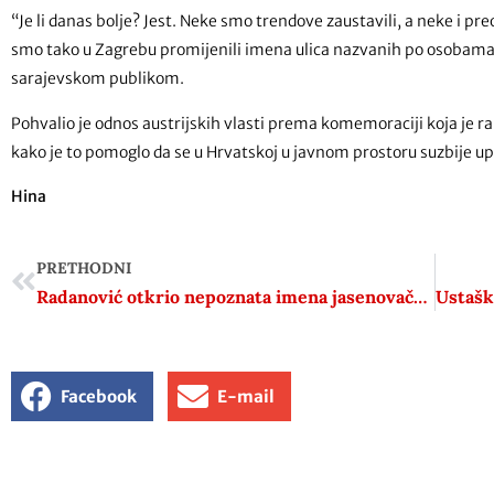
“Je li danas bolje? Jest. Neke smo trendove zaustavili, a neke i preo
smo tako u Zagrebu promijenili imena ulica nazvanih po osobama
sarajevskom publikom.
Pohvalio je odnos austrijskih vlasti prema komemoraciji koja je r
kako je to pomoglo da se u Hrvatskoj u javnom prostoru suzbije 
Hina
PRETHODNI
Radanović otkrio nepoznata imena jasenovačkih žrtava
Ustašk
Facebook
E-mail