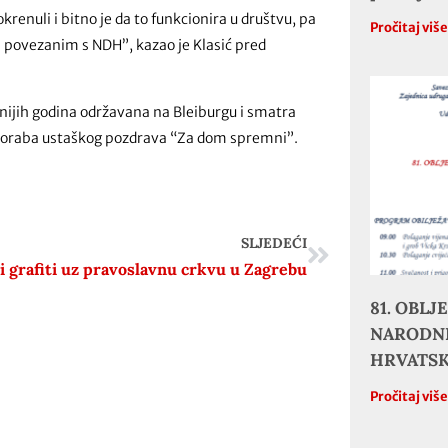
krenuli i bitno je da to funkcionira u društvu, pa
Pročitaj viš
 povezanim s NDH”, kazao je Klasić pred
anijih godina održavana na Bleiburgu i smatra
uporaba ustaškog pozdrava “Za dom spremni”.
SLJEDEĆI
i grafiti uz pravoslavnu crkvu u Zagrebu
81. OBL
NARODNE
HRVATS
Pročitaj viš