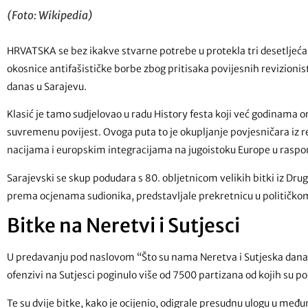
(Foto: Wikipedia)
HRVATSKA se bez ikakve stvarne potrebe u protekla tri desetljeća
okosnice antifašističke borbe zbog pritisaka povijesnih revizionis
danas u Sarajevu.
Klasić je tamo sudjelovao u radu History festa koji već godinama
suvremenu povijest. Ovoga puta to je okupljanje povjesničara iz r
nacijama i europskim integracijama na jugoistoku Europe u raspo
Sarajevski se skup podudara s 80. obljetnicom velikih bitki iz Drugo
prema ocjenama sudionika, predstavljale prekretnicu u političkom
Bitke na Neretvi i Sutjesci
U predavanju pod naslovom “Što su nama Neretva i Sutjeska danas
ofenzivi na Sutjesci poginulo više od 7500 partizana od kojih su pol
Te su dvije bitke, kako je ocijenio, odigrale presudnu ulogu u me