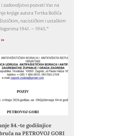
 i zadovoljstvo pozvati Vas na
nje knjige autora Tvrtka Božića
ašističkim, nacističkim i ustaškim
 logorima 1941. – 1945.“
e »
anje 84.-te godišnjice
obruča na PETROVOJ GORI