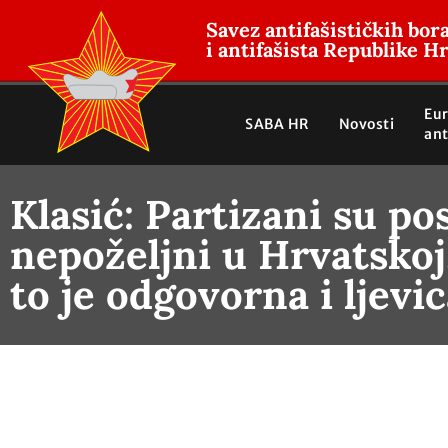
Savez antifašističkih bor
i antifašista Republike H
Eu
SABA HR
Novosti
ant
Klasić: Partizani su pos
nepoželjni u Hrvatskoj
to je odgovorna i ljevi