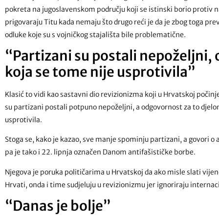
pokreta na jugoslavenskom području koji se istinski borio protiv na
prigovaraju Titu kada nemaju što drugo reći je da je zbog toga prev
odluke koje su s vojničkog stajališta bile problematične.
“Partizani su postali nepoželjni, 
koja se tome nije usprotivila”
Klasić to vidi kao sastavni dio revizionizma koji u Hrvatskoj počinj
su partizani postali potpuno nepoželjni, a odgovornost za to djelomi
usprotivila.
Stoga se, kako je kazao, sve manje spominju partizani, a govori 
pa je tako i 22. lipnja označen Danom antifašističke borbe.
Njegova je poruka političarima u Hrvatskoj da ako misle slati vije
Hrvati, onda i time sudjeluju u revizionizmu jer ignoriraju intern
“Danas je bolje”