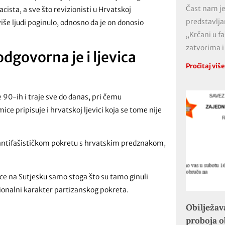
Čast nam je
cista, a sve što revizionisti u Hrvatskoj
predstavlja
iše ljudi poginulo, odnosno da je on donosio
„Krčani u f
zatvorima i
odgovorna je i ljevica
Pročitaj viš
e 90-ih i traje sve do danas, pri čemu
ce pripisuje i hrvatskoj ljevici koja se tome nije
o antifašističkom pokretu s hrvatskim predznakom,
nce na Sutjesku samo stoga što su tamo ginuli
acionalni karakter partizanskog pokreta.
Obilježav
proboja 