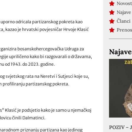
Novost
Najave
Članci
 uporno odricala partizanskog pokreta kao
ta, kazao je hrvatski povjesničar Hrvoje Klasić
Preno
 organizira bosanskohercegovačka Udruga za
Najave
egije upriličeno kako bi razgovarali o državama,
nu od 1943. do 2023. godine.
g svjetskog rata na Neretvi i Sutjesci koje su,
 profiliranju partizanskog pokreta.
” Klasić je podsjetio kako je samo u njemačkoj
ovicu činili Dalmatinci.
POZIV – J
đunarodnom priznanju partizana kao jedinog