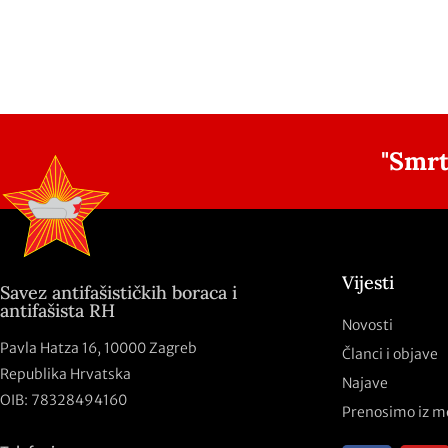
"Smrt
Vijesti
Savez antifašističkih boraca i
antifašista RH
Novosti
Pavla Hatza 16,
10000 Zagreb
Članci i objave
Republika Hrvatska
Najave
OIB: 78328494160
Prenosimo iz m