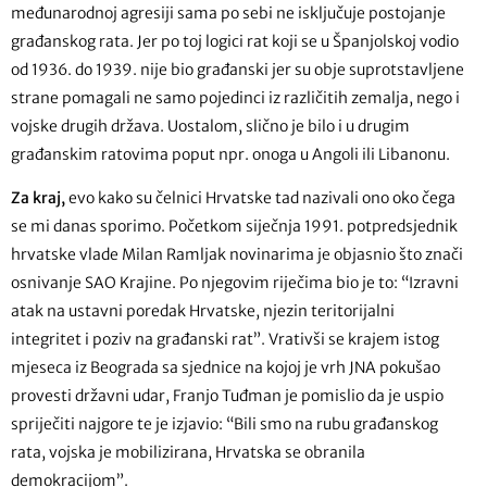
međunarodnoj agresiji sama po sebi ne isključuje postojanje
građanskog rata. Jer po toj logici rat koji se u Španjolskoj vodio
od 1936. do 1939. nije bio građanski jer su obje suprotstavljene
strane pomagali ne samo pojedinci iz različitih zemalja, nego i
vojske drugih država. Uostalom, slično je bilo i u drugim
građanskim ratovima poput npr. onoga u Angoli ili Libanonu.
Za kraj,
evo kako su čelnici Hrvatske tad nazivali ono oko čega
se mi danas sporimo. Početkom siječnja 1991. potpredsjednik
hrvatske vlade Milan Ramljak novinarima je objasnio što znači
osnivanje SAO Krajine. Po njegovim riječima bio je to: “Izravni
atak na ustavni poredak Hrvatske, njezin teritorijalni
integritet i poziv na građanski rat”. Vrativši se krajem istog
mjeseca iz Beograda sa sjednice na kojoj je vrh JNA pokušao
provesti državni udar, Franjo Tuđman je pomislio da je uspio
spriječiti najgore te je izjavio: “Bili smo na rubu građanskog
rata, vojska je mobilizirana, Hrvatska se obranila
demokracijom”.