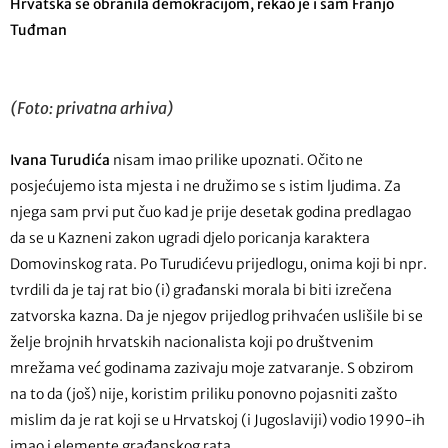
Hrvatska se obranila demokracijom, rekao je i sam Franjo
Tuđman
(Foto: privatna arhiva)
Ivana Turudića
nisam imao prilike upoznati. Očito ne
posjećujemo ista mjesta i ne družimo se s istim ljudima. Za
njega sam prvi put čuo kad je prije desetak godina predlagao
da se u Kazneni zakon ugradi djelo poricanja karaktera
Domovinskog rata. Po Turudićevu prijedlogu, onima koji bi npr.
tvrdili da je taj rat bio (i) građanski morala bi biti izrečena
zatvorska kazna. Da je njegov prijedlog prihvaćen uslišile bi se
želje brojnih hrvatskih nacionalista koji po društvenim
mrežama već godinama zazivaju moje zatvaranje. S obzirom
na to da (još) nije, koristim priliku ponovno pojasniti zašto
mislim da je rat koji se u Hrvatskoj (i Jugoslaviji) vodio 1990-ih
imao i elemente građanskog rata.