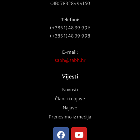
OIB: 78328494160
Telefoni:
(+385 1) 48 39 996
(+385 1) 48 39 998
E-mail:
sabh@sabh.hr
Vijesti
Novosti
Članci i objave
Najave
Prenosimo iz medija