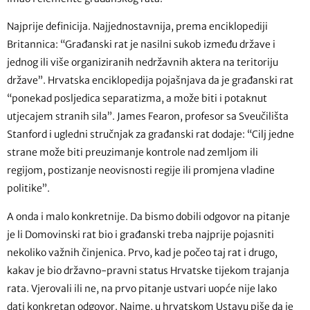
Najprije definicija. Najjednostavnija, prema enciklopediji
Britannica: “Građanski rat je nasilni sukob između države i
jednog ili više organiziranih nedržavnih aktera na teritoriju
države”. Hrvatska enciklopedija pojašnjava da je građanski rat
“ponekad posljedica separatizma, a može biti i potaknut
utjecajem stranih sila”. James Fearon, profesor sa Sveučilišta
Stanford i ugledni stručnjak za građanski rat dodaje: “Cilj jedne
strane može biti preuzimanje kontrole nad zemljom ili
regijom, postizanje neovisnosti regije ili promjena vladine
politike”.
A onda i malo konkretnije. Da bismo dobili odgovor na pitanje
je li Domovinski rat bio i građanski treba najprije pojasniti
nekoliko važnih činjenica. Prvo, kad je počeo taj rat i drugo,
kakav je bio državno-pravni status Hrvatske tijekom trajanja
rata. Vjerovali ili ne, na prvo pitanje ustvari uopće nije lako
dati konkretan odgovor. Naime, u hrvatskom Ustavu piše da je