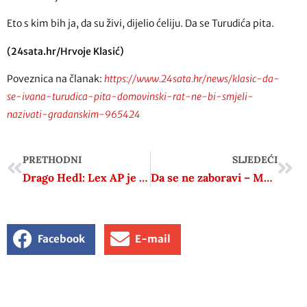
Eto s kim bih ja, da su živi, dijelio ćeliju. Da se Turudića pita.
(24sata.hr/Hrvoje Klasić)
Poveznica na članak:
https://www.24sata.hr/news/klasic-da-
se-ivana-turudica-pita-domovinski-rat-ne-bi-smjeli-
nazivati-gradanskim-965424
PRETHODNI
SLJEDEĆI
Drago Hedl: Lex AP je lex apokalipsa
Da se ne zaboravi – Memorijal 26 smrznutih partizana
Facebook
E-mail