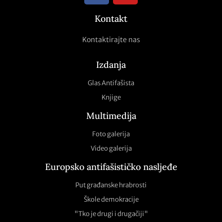
Kontakt
Kontaktirajte nas
Izdanja
Glas Antifašista
Knjige
Multimedija
Foto galerija
Video galerija
Europsko antifašističko nasljeđe
Put građanske hrabrosti
Škole demokracije
"Tko je drugi i drugačiji"