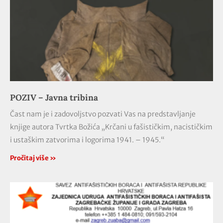
POZIV – Javna tribina
Čast nam je i zadovoljstvo pozvati Vas na predstavljanje
knjige autora Tvrtka Božića „Krčani u fašističkim, nacističkim
i ustaškim zatvorima i logorima 1941. – 1945.“
Pročitaj više »