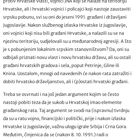
protiv hrvatske vlasti, vojnici JNA koji se nalaze na teritoriju
Hrvatske, ali i hrvatski vojnici i policajci koji nastoje zaustaviti
srpsku pobunu, svi su oni do jeseni 1991. građani i državljani
Jugoslavije. Nakon službenog izlaska Hrvatske iz Jugoslavije,
oni vojnici koji nisu bili građani Hrvatske, a nalazili su se na
njezinu teritoriju, sudjelovali su u međunarodnoj agresiji. A što
je s pobunjenim lokalnim srpskim stanovništvom? Da, oni su
odbijali priznati novu vlast i novu hrvatsku državu, ali su ostali
građani hrvatskih gradova i sela, poput Petrinje, Gline ili
Knina. Uostalom, mnogi od navedenih će nakon rata zatražiti i
dobiti hrvatsko državljanstvo, ali i (p)ostati hrvatski građani.
Treba se osvrnuti i na još jedan argument kojim se često
nastoji pobiti teza da je sukob u Hrvatskoj imao elemente
građanskog rata. Taj argument se svodi na (ispravnu) tvrdnju
da su u ratu vojno, financijski i politički, prije i nakon izlaska
Hrvatske iz Jugoslavije, važnu ulogu igrale Srbija i Crna Gora.
Međutim, činjenica da se (nakon 8. 10. 1991.) radi o