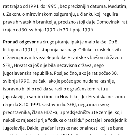
rat trajao od 1991. do 1995., bez preciznijih datuma. Međutim,
u Zakonu o mirovinskom osiguranju, u članku koji regulira
prava hrvatskih branitelja, precizno stoji da je Domovinski rat
trajao od 30. svibnja 1990. do 30. lipnja 1996.
Pronaći odgovor
na drugo pitanje ipak je malo lakše. Do 8.
listopada 1991., tj. stupanja na snagu Odluke o raskidu svih
državnopravnih veza Republike Hrvatske s bivšom državom
SFRJ, Hrvatska još nije bila nezavisna država, nego
jugoslavenska republika. Posljedično, ako je rat počeo 30.
svibnja 1990., pa čak i ako je počeo godinu dana kasnije,
ispravno bi bilo reći da se radilo o građanskom ratu u
Jugoslaviji, a samim time i u Hrvatskoj. Jer Hrvatska ne samo
da je do 8. 10. 1991. sastavni dio SFRJ, nego ima i svog
predstavnika, člana HDZ-a, u predsjedništvu te zemlje, koji
nekoliko mjeseci prije “odluke o raskidu” postaje i predsjednik
Jugoslavije. Dakle, građani srpske nacionalnosti koji se bune