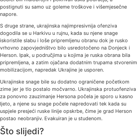
postignuti su samo uz goleme troškove i višemjesečne
napore.
S druge strane, ukrajinska najimpresivnija ofenziva
dogodila se u Harkivu u rujnu, kada su njene snage
iskoristile slabu i loše pripremljenu obranu dok je rusko
vrhovno zapovjedništvo bilo usredotočeno na Donjeck i
Herson. Ipak, u područjima u kojima je ruska obrana bila
pripremljena, a zatim ojačana dodatnim trupama stvorenim
mobilizacijom, napredak Ukrajine je usporen.
Ukrajinske snage bile su dodatno ograničene početkom
zime jer je tlo postalo močvarno. Ukrajinska protuofenziva
za ponovno zauzimanje Hersona počela je sporo u kasno
ljeto, a njene su snage počele napredovati tek kada su
uspjele presjeći ruske linije opskrbe, čime je grad Herson
postao neobranjiv. Evakuiran je u studenom.
Što slijedi?