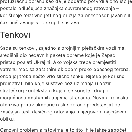
protuzračnu obranu kao da je dodatno potvrdila ono što je
postalo odlučujuća značajka suvremenog ratovanja –
korištenje relativno jeftinog oružja za onesposobljavanje ili
čak uništavanje vrlo skupih sustava.
Tenkovi
Sada su tenkovi, zajedno s brojnijim pješačkim vozilima,
središnji dio nedavnih paketa opreme koje je Zapad
pristao poslati Ukrajini. Ako vojska treba premjestiti
vatrenu moć sa zaštitnim oklopom preko opasnog terena,
onda joj treba nešto vrlo slično tenku. Rijetko je korisno
promatrati bilo koje sustave bez uzimanja u obzir
strateškog konteksta u kojem se koriste i drugih
mogućnosti dostupnih objema stranama. Nova ukrajinska
ofenziva protiv ukopane ruske obrane predstavljat će
značajan test klasičnog ratovanja u njegovom najčišćem
obliku.
Osnovni problem s ratovima je to što ih je lakše započeti