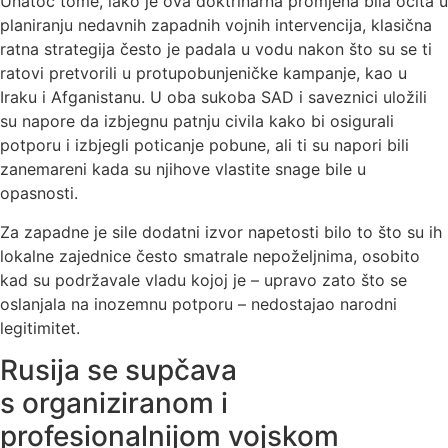
Unatoč tome, iako je ova doktrinarna promjena bila očita u
planiranju nedavnih zapadnih vojnih intervencija, klasična
ratna strategija često je padala u vodu nakon što su se ti
ratovi pretvorili u protupobunjeničke kampanje, kao u
Iraku i Afganistanu. U oba sukoba SAD i saveznici uložili
su napore da izbjegnu patnju civila kako bi osigurali
potporu i izbjegli poticanje pobune, ali ti su napori bili
zanemareni kada su njihove vlastite snage bile u
opasnosti.
Za zapadne je sile dodatni izvor napetosti bilo to što su ih
lokalne zajednice često smatrale nepoželjnima, osobito
kad su podržavale vladu kojoj je – upravo zato što se
oslanjala na inozemnu potporu – nedostajao narodni
legitimitet.
Rusija se supčava
s organiziranom i
profesionalnijom vojskom