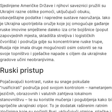
Sjedinjene Američke Države i njihovi saveznici pružili su
Ukrajini razne oblike pomoći, uključujući obuku,
obavještajne podatke i napredne sustave naoružanja. Iako
je Ukrajina upotrijebila oružje koje joj omogućuje gađanje
ruske imovine smještene daleko iza crte bojišnice (poput
zapovjednih mjesta, skladišta streljiva i logističkih
čvorišta) i područja gdje su koncentrirane ruske trupe,
Rusija nije imala druge mogućnosti osim osloniti se na
svoje topništvo i pješačke napade s ciljem da ukrajinske
gradove učini neobranjivima.
Ruski pristup
Pojačavajući kontrast, ruske su snage pokušale
“rusificirati” područja pod svojom kontrolom – nametanjem
jezičnih, obrazovnih i valutnih zahtjeva lokalnom
stanovništvu – te su koristile mučenja i pogubljenja kako bi
spriječile ukrajinski otpor. To je dodatak raširenim ratnim
zločinima koje su počinili Rusi, uključujući otmice, pljačke i