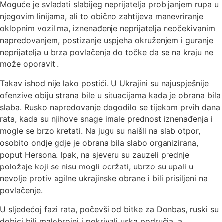
Moguće je svladati slabijeg neprijatelja probijanjem rupa u
njegovim linijama, ali to obično zahtijeva manevriranje
oklopnim vozilima, iznenađenje neprijatelja neočekivanim
napredovanjem, postizanje uspjeha okruženjem i guranje
neprijatelja u brza povlačenja do točke da se na kraju ne
može oporaviti.
Takav ishod nije lako postići. U Ukrajini su najuspješnije
ofenzive obiju strana bile u situacijama kada je obrana bila
slaba. Rusko napredovanje dogodilo se tijekom prvih dana
rata, kada su njihove snage imale prednost iznenađenja i
mogle se brzo kretati. Na jugu su naišli na slab otpor,
osobito ondje gdje je obrana bila slabo organizirana,
poput Hersona. Ipak, na sjeveru su zauzeli prednje
položaje koji se nisu mogli održati, ubrzo su upali u
nevolje protiv agilne ukrajinske obrane i bili prisiljeni na
povlačenje.
U sljedećoj fazi rata, počevši od bitke za Donbas, ruski su
dobici bili malobrojni i pokrivali uska područja, a