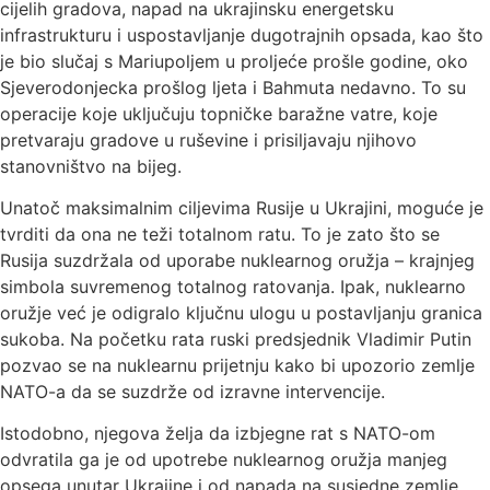
cijelih gradova, napad na ukrajinsku energetsku
infrastrukturu i uspostavljanje dugotrajnih opsada, kao što
je bio slučaj s Mariupoljem u proljeće prošle godine, oko
Sjeverodonjecka prošlog ljeta i Bahmuta nedavno. To su
operacije koje uključuju topničke baražne vatre, koje
pretvaraju gradove u ruševine i prisiljavaju njihovo
stanovništvo na bijeg.
Unatoč maksimalnim ciljevima Rusije u Ukrajini, moguće je
tvrditi da ona ne teži totalnom ratu. To je zato što se
Rusija suzdržala od uporabe nuklearnog oružja – krajnjeg
simbola suvremenog totalnog ratovanja. Ipak, nuklearno
oružje već je odigralo ključnu ulogu u postavljanju granica
sukoba. Na početku rata ruski predsjednik Vladimir Putin
pozvao se na nuklearnu prijetnju kako bi upozorio zemlje
NATO-a da se suzdrže od izravne intervencije.
Istodobno, njegova želja da izbjegne rat s NATO-om
odvratila ga je od upotrebe nuklearnog oružja manjeg
opsega unutar Ukrajine i od napada na susjedne zemlje