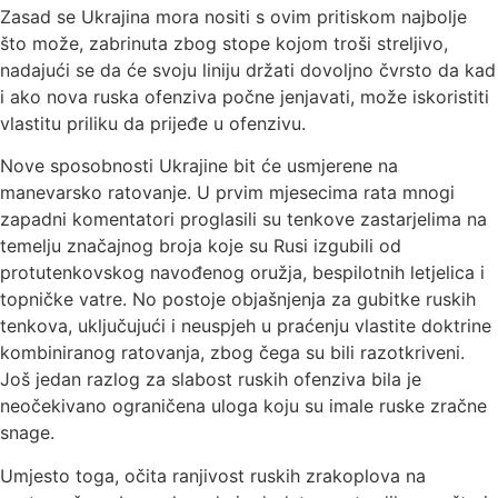
Zasad se Ukrajina mora nositi s ovim pritiskom najbolje
što može, zabrinuta zbog stope kojom troši streljivo,
nadajući se da će svoju liniju držati dovoljno čvrsto da kad
i ako nova ruska ofenziva počne jenjavati, može iskoristiti
vlastitu priliku da prijeđe u ofenzivu.
Nove sposobnosti Ukrajine bit će usmjerene na
manevarsko ratovanje. U prvim mjesecima rata mnogi
zapadni komentatori proglasili su tenkove zastarjelima na
temelju značajnog broja koje su Rusi izgubili od
protutenkovskog navođenog oružja, bespilotnih letjelica i
topničke vatre. No postoje objašnjenja za gubitke ruskih
tenkova, uključujući i neuspjeh u praćenju vlastite doktrine
kombiniranog ratovanja, zbog čega su bili razotkriveni.
Još jedan razlog za slabost ruskih ofenziva bila je
neočekivano ograničena uloga koju su imale ruske zračne
snage.
Umjesto toga, očita ranjivost ruskih zrakoplova na