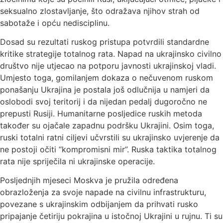
seksualno zlostavljanje, što odražava njihov strah od
sabotaže i opću nedisciplinu.
Dosad su rezultati ruskog pristupa potvrdili standardne
kritike strategije totalnog rata. Napad na ukrajinsko civilno
društvo nije utjecao na potporu javnosti ukrajinskoj vladi.
Umjesto toga, gomilanjem dokaza o nečuvenom ruskom
ponašanju Ukrajina je postala još odlučnija u namjeri da
oslobodi svoj teritorij i da nijedan pedalj dugoročno ne
prepusti Rusiji. Humanitarne posljedice ruskih metoda
također su ojačale zapadnu podršku Ukrajini. Osim toga,
ruski totalni ratni ciljevi učvrstili su ukrajinsko uvjerenje da
ne postoji očiti “kompromisni mir”. Ruska taktika totalnog
rata nije spriječila ni ukrajinske operacije.
Posljednjih mjeseci Moskva je pružila određena
obrazloženja za svoje napade na civilnu infrastrukturu,
povezane s ukrajinskim odbijanjem da prihvati rusko
pripajanje četiriju pokrajina u istočnoj Ukrajini u rujnu. Ti su