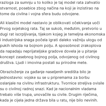
razloga za sumnju u to koliko je taj model rata zahvatio
stvarnost, posebice zbog načina na koji je inzistirao na
tome da civilna i vojna sfera budu odvojene.
Ali klasični model nastavio je oblikovati očekivanja uoči
Prvog svjetskog rata. Taj se sukob, međutim, pretvorio u
dugi rat iscrpljivanja, tijekom kojeg je temeljna ekonomska
i industrijska snaga počela igrati daleko važniju ulogu od
pukih ishoda na bojnom polju. A sposobnost zrakoplova
da napadaju neprijateljske gradove dovela je u pitanje
koncept zasebnog bojnog polja, odvojenog od civilnog
društva. Ljudi i imovina postali su prirodne mete.
Obrazloženje za gađanje naseljenih središta bilo je
jednostavno: vojske su se u pripremama za borbu
oslanjale na civilnu infrastrukturu. Tvornice streljiva ovisile
su o civilnoj radnoj snazi. Kad je nacionalnim vladama
trebalo više trupa, unovačile su civile. Drugim riječima,
kada je cijela jedna država bila u ratu, nije bilo nevinih.