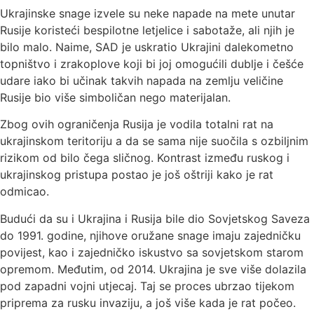
Ukrajinske snage izvele su neke napade na mete unutar
Rusije koristeći bespilotne letjelice i sabotaže, ali njih je
bilo malo. Naime, SAD je uskratio Ukrajini dalekometno
topništvo i zrakoplove koji bi joj omogućili dublje i češće
udare iako bi učinak takvih napada na zemlju veličine
Rusije bio više simboličan nego materijalan.
Zbog ovih ograničenja Rusija je vodila totalni rat na
ukrajinskom teritoriju a da se sama nije suočila s ozbiljnim
rizikom od bilo čega sličnog. Kontrast između ruskog i
ukrajinskog pristupa postao je još oštriji kako je rat
odmicao.
Budući da su i Ukrajina i Rusija bile dio Sovjetskog Saveza
do 1991. godine, njihove oružane snage imaju zajedničku
povijest, kao i zajedničko iskustvo sa sovjetskom starom
opremom. Međutim, od 2014. Ukrajina je sve više dolazila
pod zapadni vojni utjecaj. Taj se proces ubrzao tijekom
priprema za rusku invaziju, a još više kada je rat počeo.