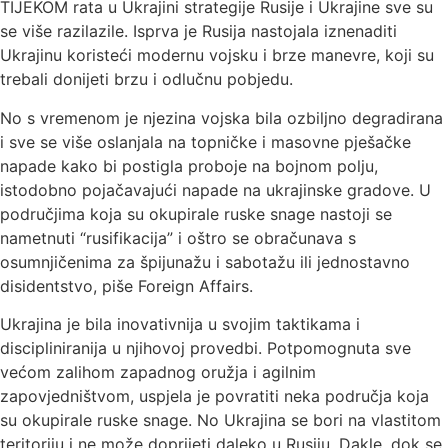
TIJEKOM rata u Ukrajini strategije Rusije i Ukrajine sve su
se više razilazile. Isprva je Rusija nastojala iznenaditi
Ukrajinu koristeći modernu vojsku i brze manevre, koji su
trebali donijeti brzu i odlučnu pobjedu.
No s vremenom je njezina vojska bila ozbiljno degradirana
i sve se više oslanjala na topničke i masovne pješačke
napade kako bi postigla proboje na bojnom polju,
istodobno pojačavajući napade na ukrajinske gradove. U
područjima koja su okupirale ruske snage nastoji se
nametnuti “rusifikacija” i oštro se obračunava s
osumnjičenima za špijunažu i sabotažu ili jednostavno
disidentstvo, piše Foreign Affairs.
Ukrajina je bila inovativnija u svojim taktikama i
discipliniranija u njihovoj provedbi. Potpomognuta sve
većom zalihom zapadnog oružja i agilnim
zapovjedništvom, uspjela je povratiti neka područja koja
su okupirale ruske snage. No Ukrajina se bori na vlastitom
teritoriju i ne može doprijeti daleko u Rusiju. Dakle, dok se