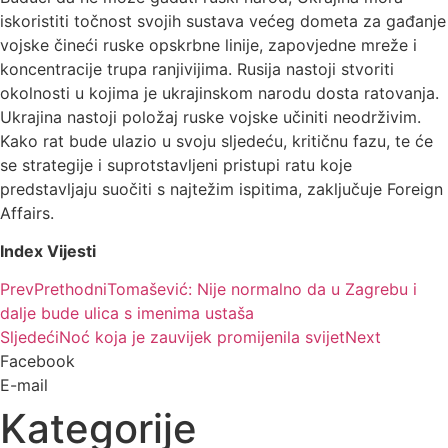
iskoristiti točnost svojih sustava većeg dometa za gađanje
vojske čineći ruske opskrbne linije, zapovjedne mreže i
koncentracije trupa ranjivijima. Rusija nastoji stvoriti
okolnosti u kojima je ukrajinskom narodu dosta ratovanja.
Ukrajina nastoji položaj ruske vojske učiniti neodrživim.
Kako rat bude ulazio u svoju sljedeću, kritičnu fazu, te će
se strategije i suprotstavljeni pristupi ratu koje
predstavljaju suočiti s najtežim ispitima, zaključuje Foreign
Affairs.
Index Vijesti
Prev
Prethodni
Tomašević: Nije normalno da u Zagrebu i
dalje bude ulica s imenima ustaša
Sljedeći
Noć koja je zauvijek promijenila svijet
Next
Facebook
E-mail
Kategorije