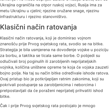
Ukrajina ograničila na otpor ruskoj vojsci, Rusija ima za
metu Ukrajinu u cjelini; njezine oružane snage, njezinu
infrastrukturu i njezino stanovništvo.
Klasični način ratovanja
Klasični način ratovanja, koji je dominirao vojnom
znanošću prije Prvog svjetskog rata, svodio se na bitke.
Strategija je bila usmjerena na dovođenje vojske u poziciju
za borbu, a taktika se ticala same borbe. O pobjedi su
odlučivali broj poginulih ili zarobljenih neprijateljskih
vojnika, količina uništene opreme te koja će vojska zauzeti
bojno polje. Na taj su način bitke određivale ishode ratova.
Ovaj pristup bio je potkrijepljen ratnim zakonima, koji su
pokrivali postupanje sa zarobljenicima i neborcima i
pretpostavljali da će poraženi neprijatelj prihvatiti ishod
bitke.
Čak i prije Prvog svjetskog rata postojalo je mnogo