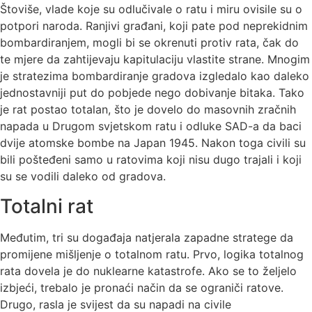
Štoviše, vlade koje su odlučivale o ratu i miru ovisile su o
potpori naroda. Ranjivi građani, koji pate pod neprekidnim
bombardiranjem, mogli bi se okrenuti protiv rata, čak do
te mjere da zahtijevaju kapitulaciju vlastite strane. Mnogim
je stratezima bombardiranje gradova izgledalo kao daleko
jednostavniji put do pobjede nego dobivanje bitaka. Tako
je rat postao totalan, što je dovelo do masovnih zračnih
napada u Drugom svjetskom ratu i odluke SAD-a da baci
dvije atomske bombe na Japan 1945. Nakon toga civili su
bili pošteđeni samo u ratovima koji nisu dugo trajali i koji
su se vodili daleko od gradova.
Totalni rat
Međutim, tri su događaja natjerala zapadne stratege da
promijene mišljenje o totalnom ratu. Prvo, logika totalnog
rata dovela je do nuklearne katastrofe. Ako se to željelo
izbjeći, trebalo je pronaći način da se ograniči ratove.
Drugo, rasla je svijest da su napadi na civile