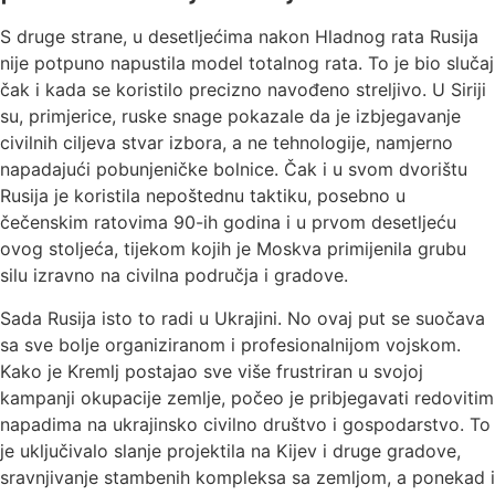
S druge strane, u desetljećima nakon Hladnog rata Rusija
nije potpuno napustila model totalnog rata. To je bio slučaj
čak i kada se koristilo precizno navođeno streljivo. U Siriji
su, primjerice, ruske snage pokazale da je izbjegavanje
civilnih ciljeva stvar izbora, a ne tehnologije, namjerno
napadajući pobunjeničke bolnice. Čak i u svom dvorištu
Rusija je koristila nepoštednu taktiku, posebno u
čečenskim ratovima 90-ih godina i u prvom desetljeću
ovog stoljeća, tijekom kojih je Moskva primijenila grubu
silu izravno na civilna područja i gradove.
Sada Rusija isto to radi u Ukrajini. No ovaj put se suočava
sa sve bolje organiziranom i profesionalnijom vojskom.
Kako je Kremlj postajao sve više frustriran u svojoj
kampanji okupacije zemlje, počeo je pribjegavati redovitim
napadima na ukrajinsko civilno društvo i gospodarstvo. To
je uključivalo slanje projektila na Kijev i druge gradove,
sravnjivanje stambenih kompleksa sa zemljom, a ponekad i