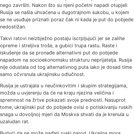
nego završiti. Nakon što su njeni početni napadi otupjeli
Rusija se našla uhvaćena u dugotrajnom sukobu, u kojem
se ne usuđuje priznati poraz čak ni kada je put do pobjede
nedostižan.
Takvi ratovi neizbježno postaju iscrpljujući jer se zalihe
opreme i streljiva troše, a gubici trupa rastu. Raste i
iskušenje da se pronađe alternativni put do pobjede
napadom na socioekonomsku strukturu neprijatelja. Rusija
nije odustala od tog alternativnog puta iako je dosad time
samo očvrsnula ukrajinsku odlučnost.
Rusija je ustrajala u neučinkovitim i skupim strategijama,
možda u uvjerenju da će na kraju njezina veličina i
spremnost na žrtve pokazati svoje prednosti. Nasuprot
tome, ukrajinski put do pobjede ovisi o potiskivanju ruskih
snaga u dovoljnoj mjeri da Moskva shvati da je krenula u
uzaludan rat.
Budući da ne može gađati ruski narod, Ukrajina mora