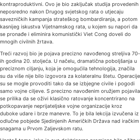
kontraproduktivni. Ovo je bio zaključak studija provedenih
neposredno nakon Drugog svjetskog rata o utjecaju
savezničkih kampanja strateškog bombardiranja, a potom
kasnijeg iskustva Vijetnamskog rata, u kojem su napori da
se pronađe i eliminira komunistički Viet Cong doveli do
mnogih civilnih žrtava.
Treći razvoj bio je pojava precizno navođenog streljiva 70-
ih godina 20. stoljeća. U načelu, dramatična poboljšanja u
preciznom ciljanju, koja je omogućila tehnologija, značila
su da više nije bilo izgovora za kolateralnu štetu. Operacije
su se mogle provoditi tako da se izbjegne civile i pogodi
samo vojne ciljeve. S precizno navođenim oružjem pojavila
se prilika da se oživi klasično ratovanje koncentrirano na
potkopavanje neprijateljske vojne organizacije kroz
duboke udare i brze manevre. To je bila lekcija izvučena iz
odlučne pobjede Sjedinjenih Američkih Država nad iračkim
snagama u Prvom Zaljevskom ratu.