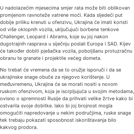
U nadolazećim mjesecima smjer rata može biti oblikovan
promjenom ravnoteže vatrene moći. Kada sljedeći put
dobije priliku krenuti u ofenzivu, Ukrajina će imati koristi
od više oklopnih vozila, uključujući borbene tenkove
Challenger, Leopard i Abrams, koje su joj nakon
dugotrajnih rasprava u siječnju poslali Europa i SAD. Kijev
će također dobiti pješačka vozila, poboljšanu protuzračnu
obranu te granate i projektile većeg dometa.
No trebat će vremena da se to oružje isporuči i da se
ukrajinske snage obuče za njegovo korištenje. U
međuvremenu, Ukrajina će se morati nositi s novom
ruskom ofenzivom, koja je iscrpljujuća u svojim metodama,
ovisno o spremnosti Rusije da prihvati velike žrtve kako bi
ostvarila svoje dobitke. Iako bi joj brojnost mogla
omogućiti napredovanje u nekim područjima, ruske snage
tek trebaju pokazati sposobnost iskorištavanja bilo
kakvog prodora.