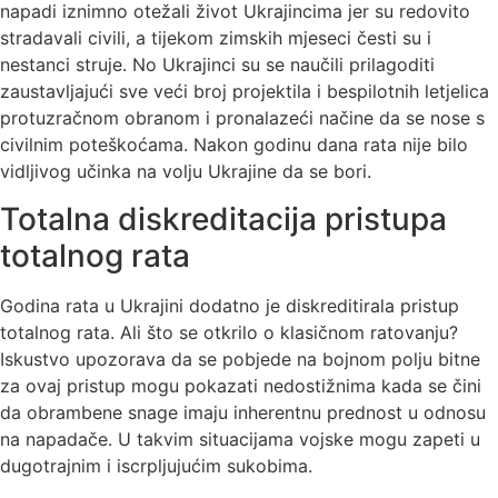
napadi iznimno otežali život Ukrajincima jer su redovito
stradavali civili, a tijekom zimskih mjeseci česti su i
nestanci struje. No Ukrajinci su se naučili prilagoditi
zaustavljajući sve veći broj projektila i bespilotnih letjelica
protuzračnom obranom i pronalazeći načine da se nose s
civilnim poteškoćama. Nakon godinu dana rata nije bilo
vidljivog učinka na volju Ukrajine da se bori.
Totalna diskreditacija pristupa
totalnog rata
Godina rata u Ukrajini dodatno je diskreditirala pristup
totalnog rata. Ali što se otkrilo o klasičnom ratovanju?
Iskustvo upozorava da se pobjede na bojnom polju bitne
za ovaj pristup mogu pokazati nedostižnima kada se čini
da obrambene snage imaju inherentnu prednost u odnosu
na napadače. U takvim situacijama vojske mogu zapeti u
dugotrajnim i iscrpljujućim sukobima.