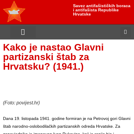
Savez antifašističkih boraca
i antifašista Republike
Hrvatske
Kako je nastao Glavni
partizanski štab za
Hrvatsku? (1941.)
(Foto: povijest.hr)
Dana 19. listopada 1941. godine formiran je na Petrovoj gori Glavni
štab narodno-oslobodilačkih partizanskih odreda Hrvatske. Za