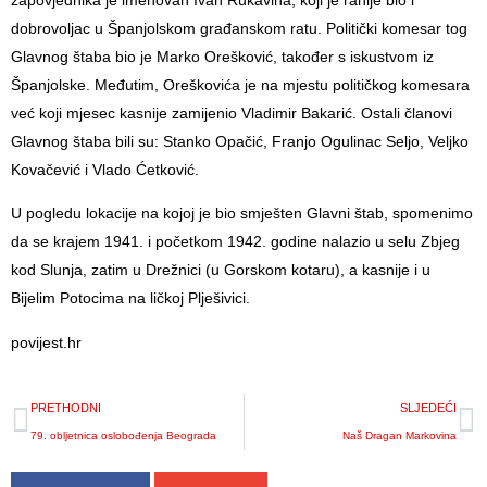
zapovjednika je imenovan Ivan Rukavina, koji je ranije bio i
dobrovoljac u Španjolskom građanskom ratu. Politički komesar tog
Glavnog štaba bio je Marko Orešković, također s iskustvom iz
Španjolske. Međutim, Oreškovića je na mjestu političkog komesara
već koji mjesec kasnije zamijenio Vladimir Bakarić. Ostali članovi
Glavnog štaba bili su: Stanko Opačić, Franjo Ogulinac Seljo, Veljko
Kovačević i Vlado Ćetković.
U pogledu lokacije na kojoj je bio smješten Glavni štab, spomenimo
da se krajem 1941. i početkom 1942. godine nalazio u selu Zbjeg
kod Slunja, zatim u Drežnici (u Gorskom kotaru), a kasnije i u
Bijelim Potocima na ličkoj Plješivici.
povijest.hr
PRETHODNI
SLJEDEĆI
79. obljetnica oslobođenja Beograda
Naš Dragan Markovina