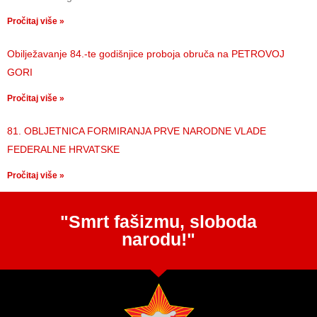
Pročitaj više »
Obilježavanje 84.-te godišnjice proboja obruča na PETROVOJ
GORI
Pročitaj više »
81. OBLJETNICA FORMIRANJA PRVE NARODNE VLADE
FEDERALNE HRVATSKE
Pročitaj više »
"Smrt fašizmu, sloboda
narodu!"