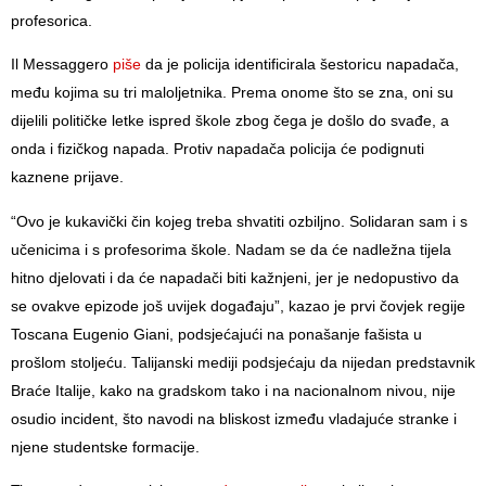
profesorica.
Il Messaggero
piše
da je policija identificirala šestoricu napadača,
među kojima su tri maloljetnika. Prema onome što se zna, oni su
dijelili političke letke ispred škole zbog čega je došlo do svađe, a
onda i fizičkog napada. Protiv napadača policija će podignuti
kaznene prijave.
“Ovo je kukavički čin kojeg treba shvatiti ozbiljno. Solidaran sam i s
učenicima i s profesorima škole. Nadam se da će nadležna tijela
hitno djelovati i da će napadači biti kažnjeni, jer je nedopustivo da
se ovakve epizode još uvijek događaju”, kazao je prvi čovjek regije
Toscana Eugenio Giani, podsjećajući na ponašanje fašista u
prošlom stoljeću. Talijanski mediji podsjećaju da nijedan predstavnik
Braće Italije, kako na gradskom tako i na nacionalnom nivou, nije
osudio incident, što navodi na bliskost između vladajuće stranke i
njene studentske formacije.