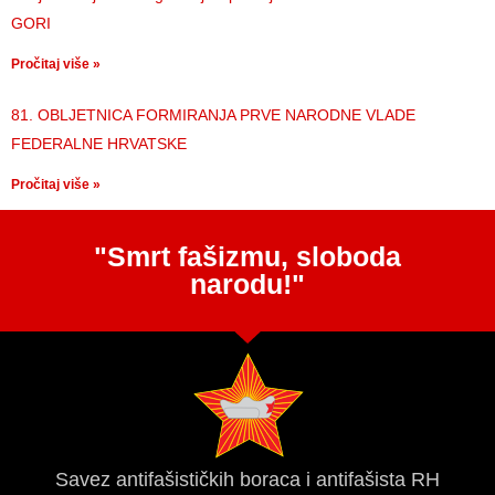
GORI
Pročitaj više »
81. OBLJETNICA FORMIRANJA PRVE NARODNE VLADE
FEDERALNE HRVATSKE
Pročitaj više »
"Smrt fašizmu, sloboda
narodu!"
Savez antifašističkih boraca i antifašista RH