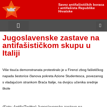
Savez antifašističkih boraca
i antifašista Republike
Hrvatske
Jugoslavenske zastave na
antifašističkom skupu u
Italiji
Više tisuća demonstranata protestiralo je u Firenzi zbog fašističkog
napada šestorice članova pokreta Azione Studentesca, povezanog
s vladajućom strankom Braća Italije, na dvojicu učenika srednje
škole
(Foto: Antifa/Twitter) Jugoslavenske zastave na