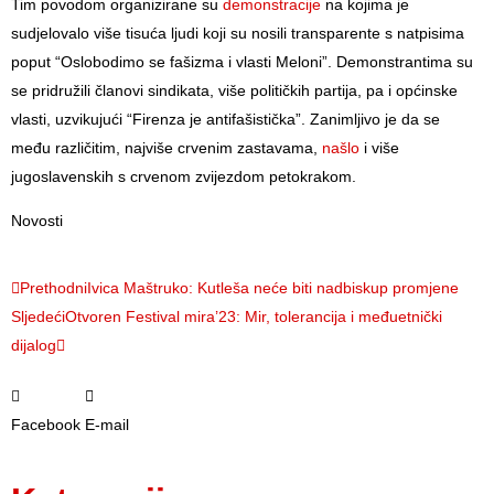
Tim povodom organizirane su
demonstracije
na kojima je
sudjelovalo više tisuća ljudi koji su nosili transparente s natpisima
poput “Oslobodimo se fašizma i vlasti Meloni”. Demonstrantima su
se pridružili članovi sindikata, više političkih partija, pa i općinske
vlasti, uzvikujući “Firenza je antifašistička”. Zanimljivo je da se
među različitim, najviše crvenim zastavama,
našlo
i više
jugoslavenskih s crvenom zvijezdom petokrakom.
Novosti
Prethodni
Ivica Maštruko: Kutleša neće biti nadbiskup promjene
Sljedeći
Otvoren Festival mira’23: Mir, tolerancija i međuetnički
dijalog
Facebook
E-mail