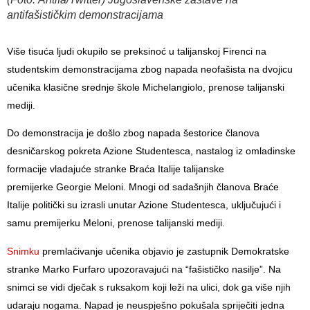
antifašističkim demonstracijama
Više tisuća ljudi okupilo se preksinoć u talijanskoj Firenci na
studentskim demonstracijama zbog napada neofašista na dvojicu
učenika klasične srednje škole Michelangiolo, prenose talijanski
mediji.
Do demonstracija je došlo zbog napada šestorice članova
desničarskog pokreta Azione Studentesca, nastalog iz omladinske
formacije vladajuće stranke Braća Italije talijanske
premijerke Georgie Meloni. Mnogi od sadašnjih članova Braće
Italije politički su izrasli unutar Azione Studentesca, uključujući i
samu premijerku Meloni, prenose talijanski mediji.
Snimku
premlaćivanje učenika objavio je zastupnik Demokratske
stranke Marko Furfaro upozoravajući na “fašističko nasilje”. Na
snimci se vidi dječak s ruksakom koji leži na ulici, dok ga više njih
udaraju nogama. Napad je neuspješno pokušala spriječiti jedna