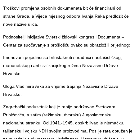
Troškovi promjena osobnih dokumenata bit će financirani od
strane Grada, a Vijeće mjesnog odbora Ivanja Reka predložit će
nove nazive ulica.
Podnositelji inicijative Svjetski židovski kongres i Documenta –
Centar za suočavanje s prošlošću ovako su obrazložili prijednog:
Imenovani pojedinci su bili istaknuti suradnici nacifašističkog,
marionetskog i anticivilizacijskog režima Nezavisne Države
Hrvatske.
Uloga Vladimira Arka za vrijeme trajanja Nezavisne Države
Hrvatske:
Zagrebački poduzetnik koji je ranije podržavao Svetozara
Pribićevića, a zatim (režimsku, dvorsku) Jugoslavensku
nacionalnu stranku. Od 1941.-1945. opskrbljivao je njemačku,
talijansku i vojsku NDH svojim proizvodima. Poslije rata optužen je
za suradnju s okupatorom i kvislingom. U trenutku uhićenja, u