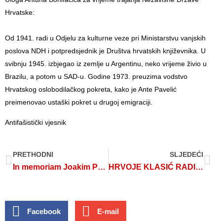
Hrvatske:
Od 1941. radi u Odjelu za kulturne veze pri Ministarstvu vanjskih
poslova NDH i potpredsjednik je Društva hrvatskih književnika. U
svibnju 1945. izbjegao iz zemlje u Argentinu, neko vrijeme živio u
Brazilu, a potom u SAD-u. Godine 1973. preuzima vodstvo
Hrvatskog oslobodilačkog pokreta, kako je Ante Pavelić
preimenovao ustaški pokret u drugoj emigraciji.
Antifašistički vjesnik
PRETHODNI
SLJEDEĆI
In memoriam Joakim Puškaš (1956.-2023.)
HRVOJE KLASIĆ RADI DOKUMENTARNU SERIJU O PARTIZANIMA
Facebook
E-mail