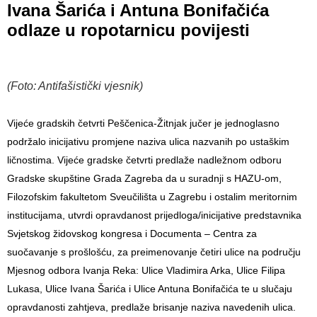
Ivana Šarića i Antuna Bonifačića
odlaze u ropotarnicu povijesti
(Foto: Antifašistički vjesnik)
Vijeće gradskih četvrti Peščenica-Žitnjak jučer je jednoglasno
podržalo inicijativu promjene naziva ulica nazvanih po ustaškim
ličnostima. Vijeće gradske četvrti predlaže nadležnom odboru
Gradske skupštine Grada Zagreba da u suradnji s HAZU-om,
Filozofskim fakultetom Sveučilišta u Zagrebu i ostalim meritornim
institucijama, utvrdi opravdanost prijedloga/inicijative predstavnika
Svjetskog židovskog kongresa i Documenta – Centra za
suočavanje s prošlošću, za preimenovanje četiri ulice na području
Mjesnog odbora Ivanja Reka: Ulice Vladimira Arka, Ulice Filipa
Lukasa, Ulice Ivana Šarića i Ulice Antuna Bonifačića te u slučaju
opravdanosti zahtjeva, predlaže brisanje naziva navedenih ulica.