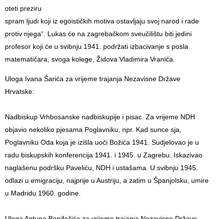
oteti preziru
spram ljudi koji iz egoističkih motiva ostavljaju svoj narod i rade
protiv njega“. Lukas će na zagrebačkom sveučilištu biti jedini
profesor koji će u svibnju 1941. podržati izbacivanje s posla
matematičara, svoga kolege, Židova Vladimira Vranića.
Uloga Ivana Šarića za vrijeme trajanja Nezavisne Države
Hrvatske:
Nadbiskup Vrhbosanske nadbiskupije i pisac. Za vrijeme NDH
objavio nekoliko pjesama Poglavniku, npr. Kad sunce sja,
Poglavniku Oda koja je izišla uoči Božića 1941. Sudjelovao je u
radu biskupskih konferencija 1941. i 1945. u Zagrebu. Iskazivao
naglašenu podršku Paveliću, NDH i ustašama. U svibnju 1945.
odlazi u emigraciju, najprije u Austriju, a zatim u Španjolsku, umire
u Madridu 1960. godine.
Uloga Antuna Bonifačića za vrijeme trajanja Nezavisne Države