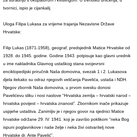
tvornici, ispio je cijankalij.
Uloga Filipa Lukasa za vrijeme trajanja Nezavisne Države
Hrvatske:
Filip Lukas (1871-1958), geograf, predsjednik Matice Hrvatske od
1928. do 1945. godine. Godine 1943. potpisuje kao glavni urednik
u ime nakladnika Glavnog ustaškog stana svojevrsni
enciklopedijski priručnik Naša domovina, svezak 1 i 2. Lukasova
djela itekako su odraz njegovih veličanja Pavelića, ustaša i NDH.
Njegov zbornik Naša domovina, u prvom svesku donosi
Pavelićevu sliku i nosi naslove “Hrvatska zemlja – hrvatski narod –
hrvatska povijest – hrvatska znanost”. Zbornikom inače prikazuje
uspjehe ustaštva. Zanimljiv je i njegov govor na sjednici Matice
hrvatske održane 29. IV. 1941. koji je završio poklikom “neka Bog
ispuni poglavnikove i naše želje i neka živi ostvaritelj nove
Hrvatske dr. Ante Pavelić”.