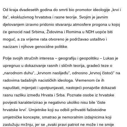
Od kraja dvadesetih godina do smrti bio promotor ideologije „krvi i
tla“, ekskluzivnog hrvatstva i rasne teorije. Svojim je javnim
djelovanjem izravno pridonio stvaranju atmosfere progona u kojoj
će genocid nad Srbima, Židovima i Romima u NDH uopće biti
moguć, a za vrijeme rata otvoreno je podržavao ustaštvo i
nacizam i njihove genocidne politike.
Polje svojih stručnih interesa – geografiju i geopolitiku – Lukas je
upregnuo u dokazivanje rasnih i sličnih teorija, gradeći teze o
„narodnom duhu“, „krvnom naslijeđu“, odnosno „krvnoj čistoći“ na
radovima tadašnjih nacističkih ideologa. Vremenom će ih
napuštati, mijenjati i upotpunjavati, nastojeći ponajviše dokazati
rasnu razliku između Hrvata i Srba. Poznate osobe iz hrvatske
povijesti karakterizirao je negativno ukoliko nisu bile ‘čiste
hrvatske krvi’. Umjetnike koji su odbili prihvatiti fašistoidne
umjetničke koncepte, smatrao je nemoralnim izdajnicima koji
zaslužuju mržnju, jer se „svaki pravi patriot ne može i ne smije