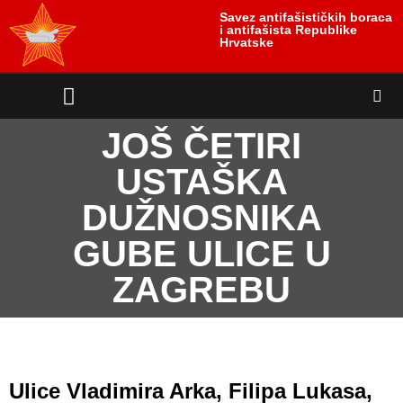
Savez antifašističkih boraca
i antifašista Republike
Hrvatske
antifašističko nasljeđe
antifašističke borbe
Uloga i položaj žrtve
JOŠ ČETIRI
USTAŠKA
DUŽNOSNIKA
GUBE ULICE U
ZAGREBU
Ulice Vladimira Arka, Filipa Lukasa,