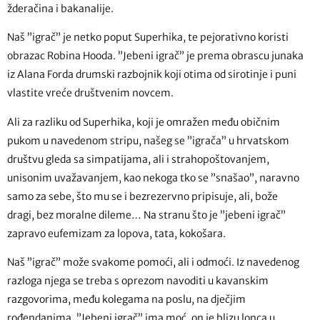
žderačina i bakanalije.
Naš ”igrač” je netko poput Superhika, te pejorativno koristi
obrazac Robina Hooda. ”Jebeni igrač” je prema obrascu junaka
iz Alana Forda drumski razbojnik koji otima od sirotinje i puni
vlastite vreće društvenim novcem.
Ali za razliku od Superhika, koji je omražen među običnim
pukom u navedenom stripu, našeg se ”igrača” u hrvatskom
društvu gleda sa simpatijama, ali i strahopoštovanjem,
unisonim uvažavanjem, kao nekoga tko se ”snašao”, naravno
samo za sebe, što mu se i bezrezervno pripisuje, ali, bože
dragi, bez moralne dileme… Na stranu što je ”jebeni igrač”
zapravo eufemizam za lopova, tata, kokošara.
Naš ”igrač” može svakome pomoći, ali i odmoći. Iz navedenog
razloga njega se treba s oprezom navoditi u kavanskim
razgovorima, među kolegama na poslu, na dječjim
rođendanima. ”Jebeni igrač” ima moć, on je blizu lonca u