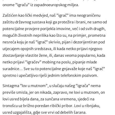
onome ”igraču” iz zapadnoeuropskog miljea.
Zaštićen kao lički medvjed, naš ”igrač” ima neograničenu
zaštitu državnog sustava koji ga protežira i brani, ne samo od
potencijalne provjere porijekla imovine, već i od svih drugih,
mogućih životnih neprilika kao što su, na primjer, prometna
nesreća koju je naš ”igrač” skrivio, pijan i dezorijentiran pod
utjecajem opojnih sredstava, ili kada netko prijavi njegovo
zlostavljanje vlastite žene, ili, danas veoma popularno, kada
netko prijavi ”igračev” mobing na poslu, pipanje mlade
suradnice… Sve su to potencijalne gnjavaže koje naš ”igrač”
spretno i upečatljivo riješi jednim telefonskim pozivom.
Sintagma ”lov u mutnom”, u slučaju našeg ”igrača” nema
previše smisla, jer on nikada, zapravo, ne lovi u mutnom, on
lovi usred bijela dana, za sunčana vremena, sjedeći na
tronošcu uz brižno poredan ribički pribor. Lovi u ribnjaku,
usred uzgajališta, gdje sve vrvi od debelih šarana.