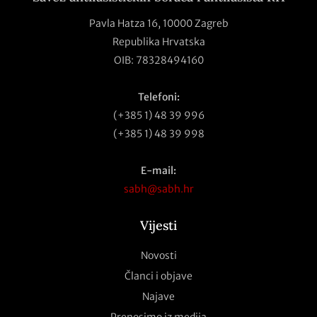
Pavla Hatza 16,
10000 Zagreb
Republika Hrvatska
OIB: 78328494160
Telefoni:
(+385 1) 48 39 996
(+385 1) 48 39 998
E-mail:
sabh@sabh.hr
Vijesti
Novosti
Članci i objave
Najave
Prenosimo iz medija