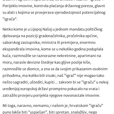
Porijeklo imovine, kontrola plaćanja državnog poreza, glavni
su alati s kojima se provjerava vjerodostojnost potencijalnog
”igrača”.
Netko kome je u Lijepoj Našoj u jednom mandatu političkog
djelovanja na poziciji gradonačelnika, pročelnika općine,
saborskog zastupnika, ministra ili premijera, enormno
ekspandirala imovina, kome se u nekoliko godina poduplala
kuća, razmnožile se raznorazne nekretnine, apartmani na
moru, narasle devizne štednje kao gljive poslije kiše,
razmnožile se dionice, a zna se da svojim prikazanim osobnim
prihodima, ma koliko bili visoki, naš ”igrač” nije mogao tako
nešto sagraditi, uštediti, kupiti… takvom bi se ”igraču” u nekoj
uređenijoj europskoj državi promptno pokucalo na vrata i
zatražilo provjeru porijekla njegove novonastale imovine.
Mi toga, naravno, nemamo, i našem je, hrvatskom ”igraču”
puno lakše biti ”uspješan”, biti spretan, snalažljiv, nego