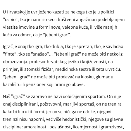
U Hrvatskoj je uvriježeno kazati za nekoga tko je u politici
”uspio”, tko je namirio svoj društveni angažman podebljanjem
vlastite imovine u formi nove, velebne kuće, ili više manjih
kuća za odmor, da je ”jebeni igrač”.
Igrač je onaj tko igra, tko dribla, tko je spretan, tko je savladao
”finte”, tko se ”snašao”… ”Jebeni igrač” ne može biti netko iz
obrazovanja, profesor hrvatskog jezika i književnosti, na
primjer, ili atomski fizičar, medicinska sestra ili teta u vrtiću.
”Jebeni igrač” ne može biti prodavač na kiosku, glumac u
kazalištu ili penzioner koji hrani golubove.
Naš ”igrač” se zapravo ne bavi uobičajenim sportom. On nije
onaj disciplinirani, požrtvovni, marljivi sportaš, on ne trenira
kako bi bio u fit formi, jer on se ničega ne odriče, njegovi
treninzi nisu naporni, već više hedonistički, njegove su glavne
discipline: amoralnost i poslušnost, licemjernost i gramzivost,