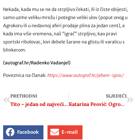
Nekada, kada mu se ne da strpljivo čekati, ili iz čiste obijesti,
samo uzme veliku mrežu i potegne veliki ulov (poput onog u
Agrokoru ili u nedavnoj aferi prodaje plina za jedan cent), a
kada ima više vremena, naš ”igrač” strpljivo, kao pravi
sportski ribolovac, lovi debele šarane na glistu ili varalicu s
blinkerom.
(autograf.hr/Radenko Vadanjel)
Poveznica na članak:
https://www.autograf.hr/jebeni-igrac/
PRETHODNI
SLJEDEĆI
Tito – jedan od najvećih zločinaca 20. stoljeća?! – Ivo Goldstein: “Povijesni revizionizam…”
Katarina Peović: Ogroman broj stranih radnika ugrožava poziciju hrvatskog radnika
Facebook
E-mail