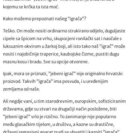
kojemu se krčka ta ista moć.
Kako možemo prepoznati našeg ”igrača”?
Teško. On može nositi ordinarno strukirano odijelo, duguljaste
cipele sa špicom na vrhu, skupocjeni ronilački sat i naočale s
luksuznim okvirom u žarkoj boji, ali isto tako naš ”igrač” može
nositi i najobičnije traperice, kaubojske čizme, pustiti dugu
masnu kosu i bradu. Sve su opcije otvorene.
Ipak, mora se priznati, ”jebeni igrač” nije originalno hrvatski
proizvod. Takvih ”igrača” ima posvuda, i u uređenijim
zemljama od naše.
Ali negdje vani, u tim starodrevnim, europskim, sofisticiranim
državama, gdje su stvari na drugačiji način posložene, biti
”jebeni igrač” vrlo je rizično. To zanimanje nije popularno
među glasačkim tijelom, u društvu, a kazne su drastične,
državni regresivni aparat trudi se uhvatiti i kazniti ”igrača”.