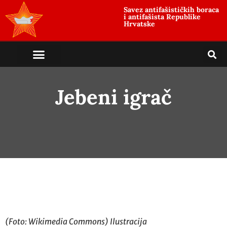
Savez antifašističkih boraca
i antifašista Republike
Hrvatske
Jebeni igrač
(Foto: Wikimedia Commons) Ilustracija