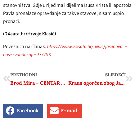
stanovništva. Gdje u riječima i dijelima Isusa Krista ili apostola
Pavla pronalaze opravdanje za takve stavove, nisam uspio
pronaći.
(24sata.hr/Hrvoje Klasić)
Poveznica na članak:
https://www.24sata.hr/news/jasenovac-
nas-svagdasnji-977788
PRETHODNI
SLJEDEĆI
Brod Mira – CENTAR MIRA
Kraus ogorčen zbog Jasenovca: ‘Ništa nismo dogovorili, a ‘vrhunac‘ je bio sastanak u Ministarstvu kulture…‘
Facebook
E-mail