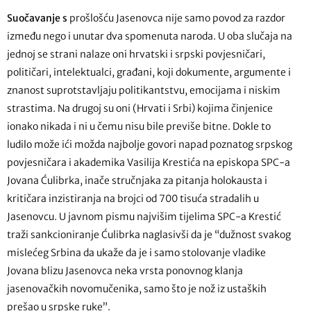
Suočavanje s
prošlošću Jasenovca nije samo povod za razdor
između nego i unutar dva spomenuta naroda. U oba slučaja na
jednoj se strani nalaze oni hrvatski i srpski povjesničari,
političari, intelektualci, građani, koji dokumente, argumente i
znanost suprotstavljaju politikantstvu, emocijama i niskim
strastima. Na drugoj su oni (Hrvati i Srbi) kojima činjenice
ionako nikada i ni u čemu nisu bile previše bitne. Dokle to
ludilo može ići možda najbolje govori napad poznatog srpskog
povjesničara i akademika Vasilija Krestića na episkopa SPC-a
Jovana Ćulibrka, inače stručnjaka za pitanja holokausta i
kritičara inzistiranja na brojci od 700 tisuća stradalih u
Jasenovcu. U javnom pismu najvišim tijelima SPC-a Krestić
traži sankcioniranje Ćulibrka naglasivši da je “dužnost svakog
mislećeg Srbina da ukaže da je i samo stolovanje vladike
Jovana blizu Jasenovca neka vrsta ponovnog klanja
jasenovačkih novomučenika, samo što je nož iz ustaških
prešao u srpske ruke”.