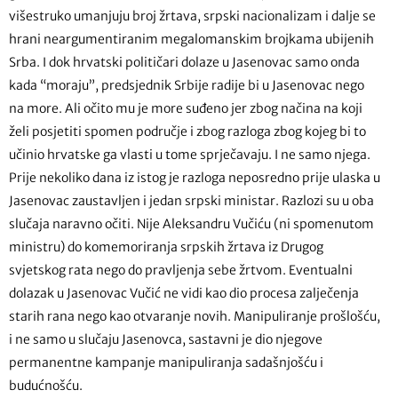
višestruko umanjuju broj žrtava, srpski nacionalizam i dalje se
hrani neargumentiranim megalomanskim brojkama ubijenih
Srba. I dok hrvatski političari dolaze u Jasenovac samo onda
kada “moraju”, predsjednik Srbije radije bi u Jasenovac nego
na more. Ali očito mu je more suđeno jer zbog načina na koji
želi posjetiti spomen područje i zbog razloga zbog kojeg bi to
učinio hrvatske ga vlasti u tome sprječavaju. I ne samo njega.
Prije nekoliko dana iz istog je razloga neposredno prije ulaska u
Jasenovac zaustavljen i jedan srpski ministar. Razlozi su u oba
slučaja naravno očiti. Nije Aleksandru Vučiću (ni spomenutom
ministru) do komemoriranja srpskih žrtava iz Drugog
svjetskog rata nego do pravljenja sebe žrtvom. Eventualni
dolazak u Jasenovac Vučić ne vidi kao dio procesa zalječenja
starih rana nego kao otvaranje novih. Manipuliranje prošlošću,
i ne samo u slučaju Jasenovca, sastavni je dio njegove
permanentne kampanje manipuliranja sadašnjošću i
budućnošću.