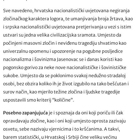
Sve navedeno, hrvatska nacionalistički uvjetovana negiranja
zločinačkog karaktera logora, te umanjivanja broja žrtava, kao
i srpska nacionalistički uvjetovana pretjerivanja u vezi s istim
ustvari su jedna velika civilizacijska sramota. Umjesto da
počinjeni masovni zločin i neviđenu tragediju shvatimo kao
univerzalnu opomenu i upozorenje na pogubne posljedice
nacionalizma i šovinizma Jasenovac se i danas koristi kao
pogonsko gorivo za neke nove nacionalističke i šovinističke
sukobe. Umjesto da se poklonimo svakoj nedužno stradaloj
osobi, bez obzira koliko ih je život izgubilo na tako bešćutan i
surov način, kao mjerilo težine zločina i ljudske tragedije
uspostavili smo kriterij “količine”.
Posebno zapanjujuća
je i spoznaja da oni koji poriču ili čak
opravdavaju zločine, kao i oni koji umjesto oprosta zazivaju
osvetu, sebe nazivaju vjernicima i to kršćanima. A takvi,
barem statistički, u Hrvatskoj i Srbiji čine veliku većinu