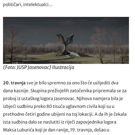
političari, intelektualci…
(Foto: JUSP Jasenovac) Ilustracija
20. travnja
sve je bilo spremno za ono što će uslijediti dva
dana kasnije. Skupina preživjelih zatočenika pripremala se za
proboj iz ustaškog logora Jasenovac. Njihova namjera bila je
izbjeći sudbinu preko 80 tisuća uglavnom civila koji su u
prethodne četiri godine ubijeni na toj lokaciji. A da ih je čekala
ista sudbina dalo se naslutiti iz riječi zapovjednika logora
Maksa Luburića koji je dan ranije, 19. travnja, došao u