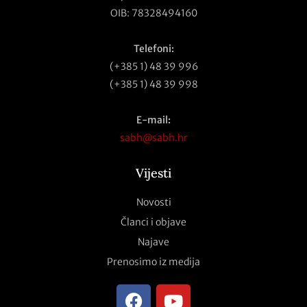
OIB: 78328494160
Telefoni:
(+385 1) 48 39 996
(+385 1) 48 39 998
E-mail:
sabh@sabh.hr
Vijesti
Novosti
Članci i objave
Najave
Prenosimo iz medija