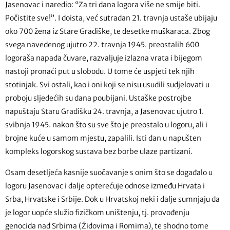
Jasenovac i naredio: “Za tri dana logora više ne smije biti.
Počistite sve!”. I doista, već sutradan 21. travnja ustaše ubijaju
oko 700 žena iz Stare Gradiške, te desetke muškaraca. Zbog
svega navedenog ujutro 22. travnja 1945. preostalih 600
logoraša napada čuvare, razvaljuje izlazna vrata i bijegom
nastoji pronaći put u slobodu. U tome će uspjeti tek njih
stotinjak. Svi ostali, kao i oni koji se nisu usudili sudjelovati u
proboju sljedećih su dana poubijani. Ustaške postrojbe
napuštaju Staru Gradišku 24. travnja, a Jasenovac ujutro 1.
svibnja 1945. nakon što su sve što je preostalo u logoru, ali i
brojne kuće u samom mjestu, zapalili. Isti dan u napušten
kompleks logorskog sustava bez borbe ulaze partizani.
Osam desetljeća kasnije suočavanje s onim što se događalo u
logoru Jasenovac i dalje opterećuje odnose između Hrvata i
Srba, Hrvatske i Srbije. Dok u Hrvatskoj neki i dalje sumnjaju da
je logor uopće služio fizičkom uništenju, tj. provođenju
genocida nad Srbima (Židovima i Romima), te shodno tome