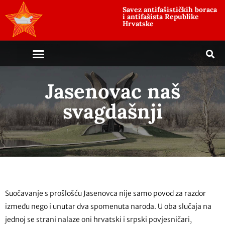
Savez antifašističkih boraca
i antifašista Republike
Hrvatske
Jasenovac naš
svagdašnji
Suočavanje s prošlošću Jasenovca nije samo povod za razdor
između nego i unutar dva spomenuta naroda. U oba slučaja na
jednoj se strani nalaze oni hrvatski i srpski povjesničari,