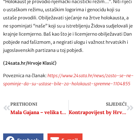
“Holokaust je provodio njemački nacistički režim…”. Niti riječi
o ustaškom režimu, ustaškim logorima i genocidu koji su
ustaše provodili. Obilježavati sjećanje na žrtve holokausta, a
ne spominjati “naše” koji su u istrebljenju Židova sudjelovali je
krajnje licemjerno. Baš kao što je i licemjerno obilježavati Dan
pobjede nad fašizmom, a negirati ulogu i važnost hrvatskih i
jugoslavenskih partizana u toj pobjedi.
(24sata.hr/Hrvoje Klasić)
Poveznica na članak:
https://www.24sata.hr/news/zasto-se-ne-
spominje-da-su-ustase-bile-za-holokaust-spremne-1104855
PRETHODNI
SLJEDEĆI
Mala Gajana – velika tragedija: ‘Herojska priča ovog sela naš je ponos, a Hitlera bi danas neki htjeli opravdati’
Kontrapovijest by Hrvoje Klasić #58 – Nikola Tomašegović – Kad je nastala hrvatska nacija?