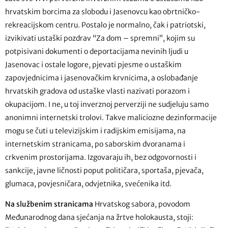
hrvatskim borcima za slobodu i Jasenovcu kao obrtničko-
rekreacijskom centru. Postalo je normalno, čak i patriotski,
izvikivati ustaški pozdrav “Za dom – spremni”, kojim su
potpisivani dokumenti o deportacijama nevinih ljudi u
Jasenovac i ostale logore, pjevati pjesme o ustaškim
zapovjednicima i jasenovačkim krvnicima, a oslobađanje
hrvatskih gradova od ustaške vlasti nazivati porazom i
okupacijom. I ne, u toj inverznoj perverziji ne sudjeluju samo
anonimni internetski trolovi. Takve maliciozne dezinformacije
mogu se čuti u televizijskim i radijskim emisijama, na
internetskim stranicama, po saborskim dvoranama i
crkvenim prostorijama. Izgovaraju ih, bez odgovornosti i
sankcije, javne ličnosti poput političara, sportaša, pjevača,
glumaca, povjesničara, odvjetnika, svećenika itd.
Na službenim stranicama
Hrvatskog sabora, povodom
Međunarodnog dana sjećanja na žrtve holokausta, stoji: