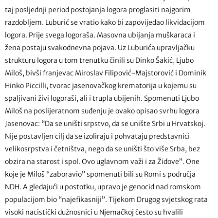
taj posljednji period postojanja logora proglasiti najgorim
razdobljem. Luburić se vratio kako bi zapovijedao likvidacijom
logora. Prije svega logoraša. Masovna ubijanja muškaraca i
žena postaju svakodnevna pojava. Uz Luburića upravljačku
strukturu logora u tom trenutku činili su Dinko Šakić, Ljubo
Miloš, bivši franjevac Miroslav Filipović-Majstorović i Dominik
Hinko Piccilli, tvorac jasenovačkog krematorija u kojemu su
spaljivani živi logoraši, ali i trupla ubijenih. Spomenuti Ljubo
Miloš na poslijeratnom suđenju je ovako opisao svrhu logora
Jasenovac: “Da se uništi srpstvo, da se unište Srbi u Hrvatskoj.
Nije postavljen cilj da se izoliraju i pohvataju predstavnici
velikosrpstva i četništva, nego da se uništi što više Srba, bez
obzira na starost i spol. Ovo uglavnom važi i za Židove”. One
koje je Miloš “zaboravio” spomenuti bili su Romi s područja
NDH. A gledajući u postotku, upravo je genocid nad romskom
populacijom bio “najefikasniji”. Tijekom Drugog svjetskog rata
visoki nacistički dužnosnici u Njemačkoj često su hvalili