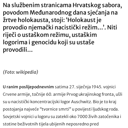
Na službenim stranicama Hrvatskog sabora,
povodom Međunarodnog dana sjećanja na
žrtve holokausta, stoji: ‘Holokaust je
provodio njemački nacistički režim…’. Niti
riječi o ustaškom režimu, ustaškim
logorima i genocidu koji su ustaše
provodili…
(Foto: wikipedia)
U ranim poslijepodnevnim
satima 27. siječnja 1945. vojnici
Crvene armije, točnije 60. armije Prvog ukrajinskog fronta, ušli
su u nacistički koncentracijski logor Auschwitz. Bio je to kraj
postojanja najveće “tvornice smrti” u povijesti ljudskog roda.
Sovjetski vojnici u logoru su zatekli oko 7000 živih zatočenika i
stotine beživotnih tijela ubijenih neposredno pred