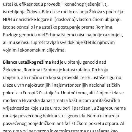
ustašku efikasnost u provedbi “konačnog rješenja”, tj.
istrebljenja Židova. Bilo da se radilo o slanju Židova s područja
NDH u nacističke logore ili (doslovno) vlastoručnom ubijanju.
Isto se odnosilo i na ustaško postupanje prema Romima.
Razloge genocida nad Srbima Nijemci nisu najbolje razumjeli,
ali mu se nisu suprotstavljali sve dok nije štetilo njihovim
vojnim i ekonomskim ciljevima.
Bilanca ustaškog režima
kad je u pitanju genocid nad
Židovima, Romima i Srbima je katastrofalna. Po broju
ubijenih, ali i načinu na koji su provodili teror, ustaše sigurno
ulaze u vrh najokrutnijih i najsmrtonosnijih nacionalističkih
pokreta u Europi 20. stoljeća. Unatoč tome, ali i činjenici da se
moderna Hrvatska danas smatra baštinicom antifašističkih
vrijednosti za koje su se u ratu borili partizani, u Zagrebu nema
muzeja posvećenog holokaustu i genocidu. Nema ni muzeja
posvećenog pobjedničkom antifašističkom pokretu otpora. Ali
zato sve vrvi perverzno inverznim tezama o ustašama kao