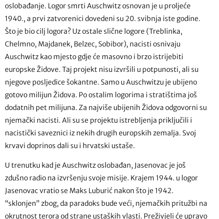
oslobađanje. Logor smrti Auschwitz osnovan je u proljeće
1940., a prvi zatvorenici dovedeni su 20. svibnja iste godine.
Što je bio cilj logora? Uz ostale slične logore (Treblinka,
Chelmno, Majdanek, Belzec, Sobibor), nacisti osnivaju
Auschwitz kao mjesto gdje će masovno i brzo istrijebiti
europske Židove. Taj projekt nisu izvršili u potpunosti, ali su
njegove posljedice šokantne. Samo u Auschwitzu je ubijeno
gotovo milijun Židova. Po ostalim logorima i stratištima još
dodatnih pet milijuna. Za najviše ubijenih Židova odgovorni su
njemački nacisti. Ali su se projektu istrebljenja priključili i
nacistički saveznici iz nekih drugih europskih zemalja. Svoj
krvavi doprinos dali su i hrvatski ustaše.
U trenutku kad je Auschwitz oslobađan, Jasenovac je još
zdušno radio na izvršenju svoje misije. Krajem 1944. u logor
Jasenovac vratio se Maks Luburić nakon što je 1942.
“sklonjen” zbog, da paradoks bude veći, njemačkih pritužbi na
okrutnost terora od strane ustaških vlasti. Preživjeli će upravo