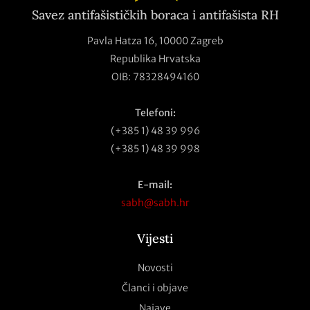
Savez antifašističkih boraca i antifašista RH
Pavla Hatza 16,
10000 Zagreb
Republika Hrvatska
OIB: 78328494160
Telefoni:
(+385 1) 48 39 996
(+385 1) 48 39 998
E-mail:
sabh@sabh.hr
Vijesti
Novosti
Članci i objave
Najave