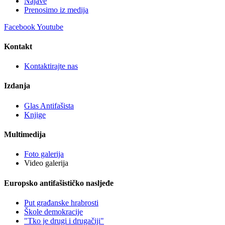
Najave
Prenosimo iz medija
Facebook
Youtube
Kontakt
Kontaktirajte nas
Izdanja
Glas Antifašista
Knjige
Multimedija
Foto galerija
Video galerija
Europsko antifašističko nasljeđe
Put građanske hrabrosti
Škole demokracije
"Tko je drugi i drugačiji"