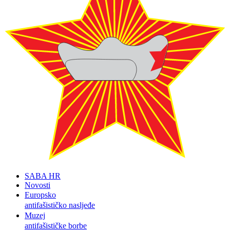
SABA HR
Novosti
Europsko
antifašističko nasljeđe
Muzej
antifašističke borbe