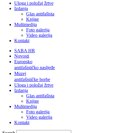
Uloga i položaj žrtve
Izdanja
Glas antifašista
Knjige
Multimedija
Foto galerija
Video galerija
Kontakt
SABA HR
Novosti
Europsko
antifašističko nasljeđe
Muzej
antifašističke borbe
Uloga i položaj žrtve
Izdanja
Glas antifašista
Knjige
Multimedija
Foto galerija
Video galerija
Kontakt
Search