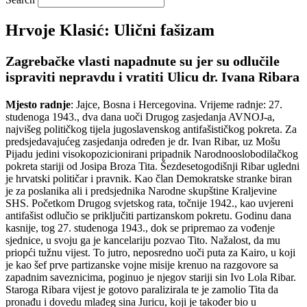
Hrvoje Klasić: Ulični fašizam
Zagrebačke vlasti napadnute su jer su odlučile
ispraviti nepravdu i vratiti Ulicu dr. Ivana Ribara
Mjesto radnje
: Jajce, Bosna i Hercegovina. Vrijeme radnje: 27.
studenoga 1943., dva dana uoči Drugog zasjedanja AVNOJ-a,
najvišeg političkog tijela jugoslavenskog antifašističkog pokreta. Za
predsjedavajućeg zasjedanja određen je dr. Ivan Ribar, uz Mošu
Pijadu jedini visokopozicionirani pripadnik Narodnooslobodilačkog
pokreta stariji od Josipa Broza Tita. Šezdesetogodišnji Ribar ugledni
je hrvatski političar i pravnik. Kao član Demokratske stranke biran
je za poslanika ali i predsjednika Narodne skupštine Kraljevine
SHS. Početkom Drugog svjetskog rata, točnije 1942., kao uvjereni
antifašist odlučio se priključiti partizanskom pokretu. Godinu dana
kasnije, tog 27. studenoga 1943., dok se pripremao za vođenje
sjednice, u svoju ga je kancelariju pozvao Tito. Nažalost, da mu
priopći tužnu vijest. To jutro, neposredno uoči puta za Kairo, u koji
je kao šef prve partizanske vojne misije krenuo na razgovore sa
zapadnim saveznicima, poginuo je njegov stariji sin Ivo Lola Ribar.
Staroga Ribara vijest je gotovo paralizirala te je zamolio Tita da
pronađu i dovedu mlađeg sina Juricu, koji je također bio u