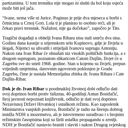
partizanima. U tom trenutku nije mogao ni slutiti da bol koju osjeća
može biti još jača.
“Ivane, nema više ni Jurice. Poginuo je prije dva mjeseca u borbi s
četnicima u Crnoj Gori. Lola ti je planirao to osobno reći, ali je
čekao pravi trenutak. Nažalost, nije ga dočekao”, započeo je Tito.
Tragični događaji u obitelji Ivana Ribara nisu stali smrću dva sina.
Godinu dana kasnije u srijemskom selu Kupinovo, gdje je živjela u
ilegali, Nijemci su uhvatili i strijeljali Ivanovu suprugu Antoniju.
Nakon rata Ivan Ribar će obnašati niz visokih političkih funkcija, a s
drugom suprugom, poznatom slikaricom Catom Dujšin, živjet će u
Zagrebu sve do smrti 1968. godine. Stan u kojemu su živjeli, prepun
vrijednih umjetnina, darovnim ugovorom poklonjen je Gradu
Zagrebu, čime je nastala Memorijalna zbirka dr. Ivana Ribara i Cate
Dujšin-Ribar.
Dok je dr. Ivan Ribar
u poodmakloj životnoj dobi odlučio dati
svoj doprinos borbi protiv fašizma, 40-godišnji Antun Bonifačić,
široj javnosti nepoznati književnik, odlučio je dati svoj doprinos
Nezavisnoj Državi Hrvatskoj i ustaškom režimu. Kao zaposlenik
Ministarstva vanjskih poslova, Bonifačić je radio na širenju dobrog
imidža NDH u inozemstvu, ali je istovremeno surađivao i s brojnim
režimskim časopisima koji su širili ustašku propagandu u zemlji.
NDH je Bonifačić nastavio braniti i slaviti i nakon Drugog svjetskog