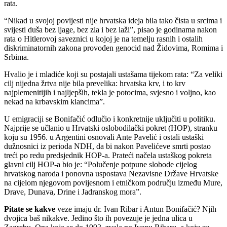
rata.
“Nikad u svojoj povijesti nije hrvatska ideja bila tako čista u srcima i
svijesti duša bez ljage, bez zla i bez laži”, pisao je godinama nakon
rata o Hitlerovoj saveznici u kojoj je na temelju rasnih i ostalih
diskriminatornih zakona provođen genocid nad Židovima, Romima i
Srbima.
Hvalio je i mladiće koji su postajali ustašama tijekom rata: “Za veliki
cilj nijedna žrtva nije bila prevelika: hrvatska krv, i to krv
najplemenitijih i najljepših, tekla je potocima, svjesno i voljno, kao
nekad na krbavskim klancima”.
U emigraciji se Bonifačić odlučio i konkretnije uključiti u politiku.
Najprije se učlanio u Hrvatski oslobodilački pokret (HOP), stranku
koju su 1956. u Argentini osnovali Ante Pavelić i ostali ustaški
dužnosnici iz perioda NDH, da bi nakon Pavelićeve smrti postao
treći po redu predsjednik HOP-a. Prateći načela ustaškog pokreta
glavni cilj HOP-a bio je: “Polučenje potpune slobode cijelog
hrvatskog naroda i ponovna uspostava Nezavisne Države Hrvatske
na cijelom njegovom povijesnom i etničkom području između Mure,
Drave, Dunava, Drine i Jadranskog mora”.
Pitate se kakve
veze imaju dr. Ivan Ribar i Antun Bonifačić? Njih
dvojica baš nikakve. Jedino što ih povezuje je jedna ulica u