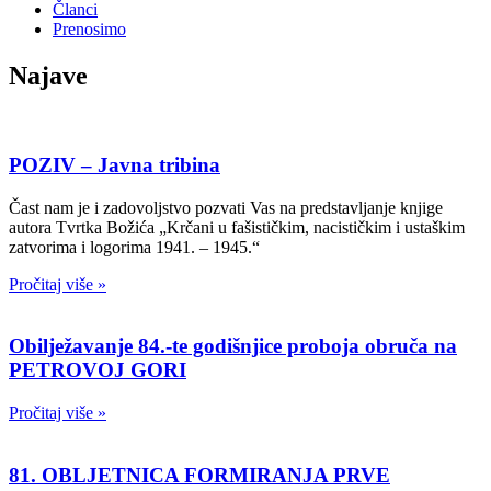
Članci
Prenosimo
Najave
POZIV – Javna tribina
Čast nam je i zadovoljstvo pozvati Vas na predstavljanje knjige
autora Tvrtka Božića „Krčani u fašističkim, nacističkim i ustaškim
zatvorima i logorima 1941. – 1945.“
Pročitaj više »
Obilježavanje 84.-te godišnjice proboja obruča na
PETROVOJ GORI
Pročitaj više »
81. OBLJETNICA FORMIRANJA PRVE