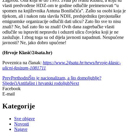
Zagrebu. Ona koja se do 1993. zvala po Ivanu Ribaru, a koju su
vlasti predvođene HDZ-om te godine odlučile preimenovati “u
spomen na književnika Antuna Bonifačića”. Zašto su osobi koja je
tijekom, ali i nakon rata slavila NDH, predsjedniku (pro)ustaške
emigrantske organizacije odlučili dati ulicu? Zato što sve to nisu
znali? Ne, baš zato što su znali! Ovih dana zagrebačke vlasti
odlučile su ispraviti nepravdu i oduzeti ulicu čovjeku koji je ne
zaslužuje. I zbog toga su od dijela javnosti napadnuti. Neupućene
javnosti? Ne, jako dobro upućene!
(Hrvoje Klasić/24sata.hr)
Poveznica na članak:
https://www.24sata.hr/news/hrvoje-klasic-
ulicni-fasizam-1081711
Prev
Prethodni
Što je nacionalizam, a što domoljublje?
Sljedeći
Antifašist i hrvatski rodoljub
Next
Facebook
E-mail
Kategorije
Sve objave
Novosti
Najave