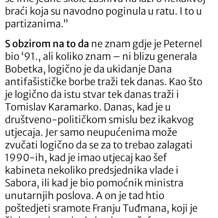
braći koja su navodno poginula u ratu. I to u
partizanima.”
S obzirom na to da
ne znam gdje je Peternel
bio ‘91., ali koliko znam – ni blizu generala
Bobetka, logično je da ukidanje Dana
antifašističke borbe traži tek danas. Kao što
je logično da istu stvar tek danas traži i
Tomislav Karamarko. Danas, kad je u
društveno-političkom smislu bez ikakvog
utjecaja. Jer samo neupućenima može
zvučati logično da se za to trebao zalagati
1990-ih, kad je imao utjecaj kao šef
kabineta nekoliko predsjednika vlade i
Sabora, ili kad je bio pomoćnik ministra
unutarnjih poslova. A on je tad htio
poštedjeti sramote Franju Tuđmana, koji je