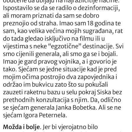
obučene da ubijaju na najrazličitije načine.
Ispostavilo se da se radilo o dezinformaciji,
ali moram priznati da sam se dobro
preznojio od straha. Imao sam 18 godina te
sam, kao velika većina mojih sugrađana, rat
do tada gledao isključivo na filmu ili u
vijestima s neke “egzotične” destinacije. Svi
smo cijenili generala, ali smo ga se i bojali.
Imao je gard pravog vojnika, a i govorio je
tako. Sjećam se jedne situacije kad je pred
mojim očima postrojio dva zapovjednika i
održao im bukvicu zato što su pokušali
zauzeti raketnu bazu u selu pokraj Siska bez
prethodnih konzultacija s njim. Da, odlično
se sjećam generala Janka Bobetka. Ali se ne
sjećam Igora Peternela.
Možda i bolje
. Jer bi vjerojatno bilo