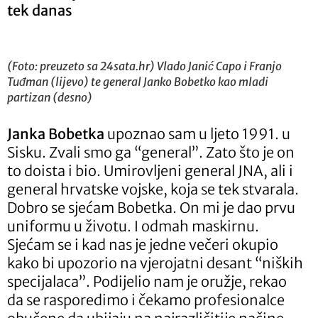
tek danas
(Foto: preuzeto sa 24sata.hr) Vlado Janić Capo i Franjo
Tuđman (lijevo) te general Janko Bobetko kao mladi
partizan (desno)
Janka Bobetka
upoznao sam u ljeto 1991. u
Sisku. Zvali smo ga “general”. Zato što je on
to doista i bio. Umirovljeni general JNA, ali i
general hrvatske vojske, koja se tek stvarala.
Dobro se sjećam Bobetka. On mi je dao prvu
uniformu u životu. I odmah maskirnu.
Sjećam se i kad nas je jedne večeri okupio
kako bi upozorio na vjerojatni desant “niških
specijalaca”. Podijelio nam je oružje, rekao
da se rasporedimo i čekamo profesionalce