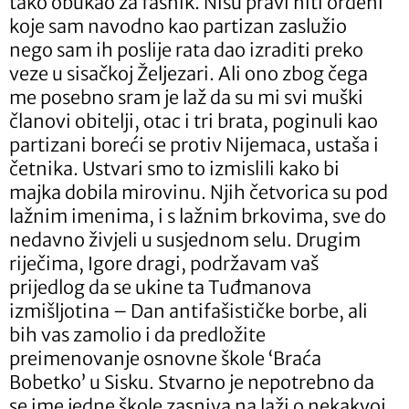
tako obukao za fašnik. Nisu pravi niti ordeni
koje sam navodno kao partizan zaslužio
nego sam ih poslije rata dao izraditi preko
veze u sisačkoj Željezari. Ali ono zbog čega
me posebno sram je laž da su mi svi muški
članovi obitelji, otac i tri brata, poginuli kao
partizani boreći se protiv Nijemaca, ustaša i
četnika. Ustvari smo to izmislili kako bi
majka dobila mirovinu. Njih četvorica su pod
lažnim imenima, i s lažnim brkovima, sve do
nedavno živjeli u susjednom selu. Drugim
riječima, Igore dragi, podržavam vaš
prijedlog da se ukine ta Tuđmanova
izmišljotina – Dan antifašističke borbe, ali
bih vas zamolio i da predložite
preimenovanje osnovne škole ‘Braća
Bobetko’ u Sisku. Stvarno je nepotrebno da
se ime jedne škole zasniva na laži o nekakvoj