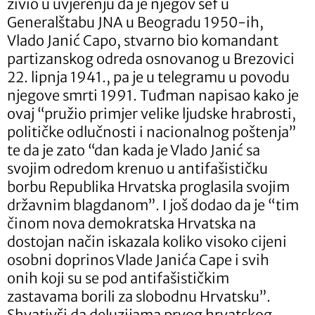
živio u uvjerenju da je njegov šef u
Generalštabu JNA u Beogradu 1950-ih,
Vlado Janić Capo, stvarno bio komandant
partizanskog odreda osnovanog u Brezovici
22. lipnja 1941., pa je u telegramu u povodu
njegove smrti 1991. Tuđman napisao kako je
ovaj “pružio primjer velike ljudske hrabrosti,
političke odlučnosti i nacionalnog poštenja”
te da je zato “dan kada je Vlado Janić sa
svojim odredom krenuo u antifašističku
borbu Republika Hrvatska proglasila svojim
državnim blagdanom”. I još dodao da je “tim
činom nova demokratska Hrvatska na
dostojan način iskazala koliko visoko cijeni
osobni doprinos Vlade Janića Cape i svih
onih koji su se pod antifašističkim
zastavama borili za slobodnu Hrvatsku”.
Shvativši da deluzijama prvog hrvatskog