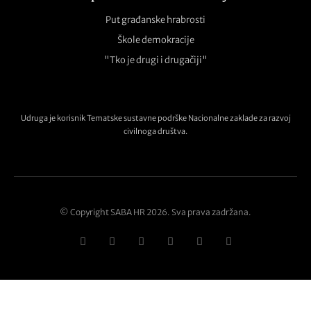
Put građanske hrabrosti
Škole demokracije
"Tko je drugi i drugačiji"
Udruga je korisnik Tematske sustavne podrške Nacionalne zaklade za razvoj
civilnoga društva.
© Copyright SABA HR 2026. Sva prava zadržana.