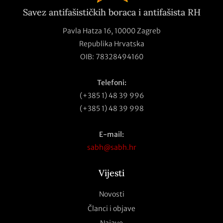
Savez antifašističkih boraca i antifašista RH
Pavla Hatza 16,
10000 Zagreb
Republika Hrvatska
OIB: 78328494160
Telefoni:
(+385 1) 48 39 996
(+385 1) 48 39 998
E-mail:
sabh@sabh.hr
Vijesti
Novosti
Članci i objave