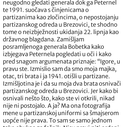
neugodno gledati generala dok ga Peternel
te 1991. suočava s činjenicama o
partizanima kao zločincima, o nepostojanju
partizanskog odreda u Brezovici, te shodno
tome o neizbježnosti ukidanja 22. lipnja kao
državnog blagdana. Zamišljam
posramljenoga generala Bobetka kako
izbjegava Peternela pogledati u oči i kako
pred snagom argumenata priznaje: “Igore, u
pravu ste. Izmislio sam da smo moja majka,
otac, tri brata i ja 1941. otišli u partizane.
Izmišljotina je i da su moja dva brata osnivači
partizanskog odreda u Brezovici. Jer kako bi
osnivali nešto što, kako ste vi otkrili, nikad
nije ni postojalo. A ja? Ma ona fotografija
mene u partizanskoj uniformi sa šmajserom
uopće nije prava. To sam se samo jednom