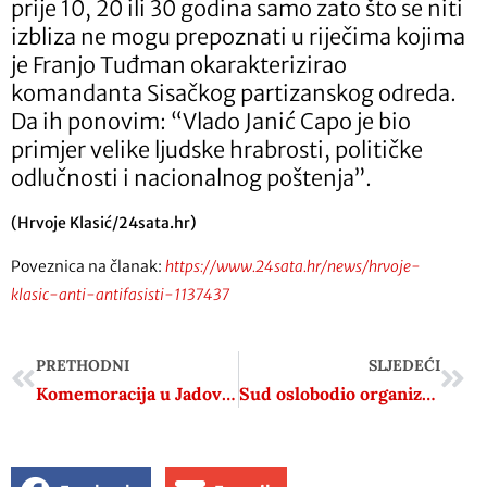
prije 10, 20 ili 30 godina samo zato što se niti
izbliza ne mogu prepoznati u riječima kojima
je Franjo Tuđman okarakterizirao
komandanta Sisačkog partizanskog odreda.
Da ih ponovim: “Vlado Janić Capo je bio
primjer velike ljudske hrabrosti, političke
odlučnosti i nacionalnog poštenja”.
(Hrvoje Klasić/24sata.hr)
Poveznica na članak:
https://www.24sata.hr/news/hrvoje-
klasic-anti-antifasisti-1137437
PRETHODNI
SLJEDEĆI
Komemoracija u Jadovnu. Boris Tadić: Srbi su organski sastavni dio hrvatskog društva
Sud oslobodio organizatoricu marša “Ujedinjenjeni protiv fašizma” u Zagrebu