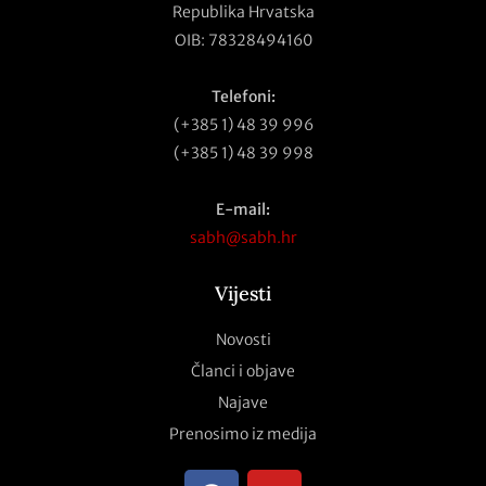
Republika Hrvatska
OIB: 78328494160
Telefoni:
(+385 1) 48 39 996
(+385 1) 48 39 998
E-mail:
sabh@sabh.hr
Vijesti
Novosti
Članci i objave
Najave
Prenosimo iz medija