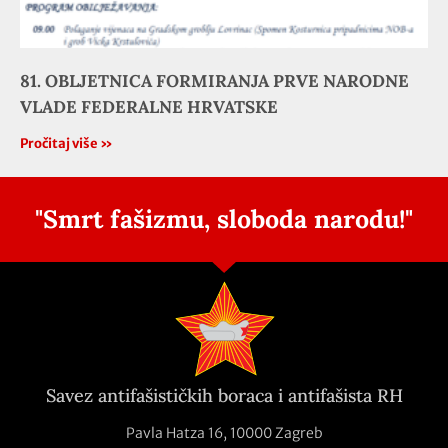
81. OBLJETNICA FORMIRANJA PRVE NARODNE
VLADE FEDERALNE HRVATSKE
Pročitaj više »
"Smrt fašizmu, sloboda narodu!"
Savez antifašističkih boraca i antifašista RH
Pavla Hatza 16,
10000 Zagreb