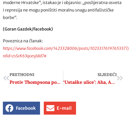
moderne Hrvatske“, istakao je i objasnio: „poslijeratna osveta
i represija ne mogu poništiti moralnu snagu antifašističke
borbe“.
(Goran Gazdek/Facebook)
Poveznica na članak:
https://www.facebook.com/1423328006/posts/10233176197653377/
rdid=zsScK63qcesjIdd7#
PRETHODNI
SLJEDEĆI
Protiv Thompsona podnesena prijava zbog pozdrava “Za dom spremni”
‘Ustaške ulice’: Aha, Arko nije bio ustaša, ali je trebao biti partizan!
Facebook
E-mail