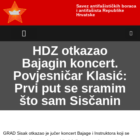
Savez antifašističkih boraca
i antifašista Republike
Hrvatske
antifašističko nasljeđe
antifašističke borbe
Uloga i položaj žrtve
HDZ otkazao
Bajagin koncert.
Povjesničar Klasić:
Prvi put se sramim
što sam Sisčanin
GRAD Sisak otkazao je jučer koncert Bajage i Instruktora koji se