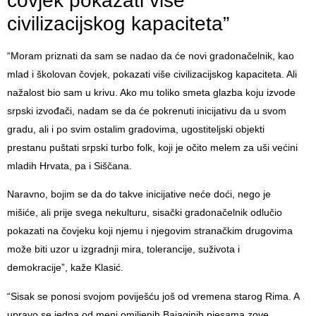
čovjek pokazati više
civilizacijskog kapaciteta”
“Moram priznati da sam se nadao da će novi gradonačelnik, kao
mlad i školovan čovjek, pokazati više civilizacijskog kapaciteta. Ali
nažalost bio sam u krivu. Ako mu toliko smeta glazba koju izvode
srpski izvođači, nadam se da će pokrenuti inicijativu da u svom
gradu, ali i po svim ostalim gradovima, ugostiteljski objekti
prestanu puštati srpski turbo folk, koji je očito melem za uši većini
mladih Hrvata, pa i Siščana.
Naravno, bojim se da do takve inicijative neće doći, nego je
mišiće, ali prije svega nekulturu, sisački gradonačelnik odlučio
pokazati na čovjeku koji njemu i njegovim stranačkim drugovima
može biti uzor u izgradnji mira, tolerancije, suživota i
demokracije”, kaže Klasić.
“Sisak se ponosi svojom poviješću još od vremena starog Rima. A
upravo se jedna od meni omiljenih Bajaginih pjesama zove