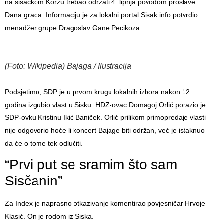
na sisačkom Korzu trebao održati 4. lipnja povodom proslave
Dana grada. Informaciju je za lokalni portal Sisak.info potvrdio
menadžer grupe Dragoslav Gane Pecikoza.
(Foto: Wikipedia) Bajaga / Ilustracija
Podsjetimo, SDP je u prvom krugu lokalnih izbora nakon 12
godina izgubio vlast u Sisku. HDZ-ovac Domagoj Orlić porazio je
SDP-ovku Kristinu Ikić Baniček. Orlić prilikom primopredaje vlasti
nije odgovorio hoće li koncert Bajage biti održan, već je istaknuo
da će o tome tek odlučiti.
“Prvi put se sramim što sam
Sisčanin”
Za Index je naprasno otkazivanje komentirao povjesničar Hrvoje
Klasić. On je rodom iz Siska.