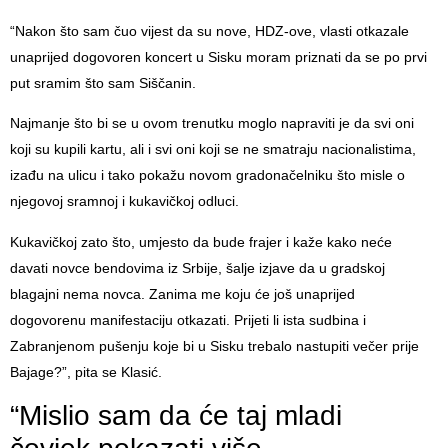
“Nakon što sam čuo vijest da su nove, HDZ-ove, vlasti otkazale
unaprijed dogovoren koncert u Sisku moram priznati da se po prvi
put sramim što sam Siščanin.
Najmanje što bi se u ovom trenutku moglo napraviti je da svi oni
koji su kupili kartu, ali i svi oni koji se ne smatraju nacionalistima,
izađu na ulicu i tako pokažu novom gradonačelniku što misle o
njegovoj sramnoj i kukavičkoj odluci.
Kukavičkoj zato što, umjesto da bude frajer i kaže kako neće
davati novce bendovima iz Srbije, šalje izjave da u gradskoj
blagajni nema novca. Zanima me koju će još unaprijed
dogovorenu manifestaciju otkazati. Prijeti li ista sudbina i
Zabranjenom pušenju koje bi u Sisku trebalo nastupiti večer prije
Bajage?”, pita se Klasić.
“Mislio sam da će taj mladi