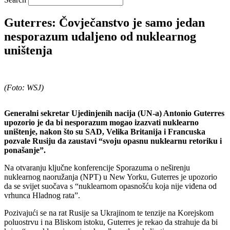
Guterres: Čovječanstvo je samo jedan
nesporazum udaljeno od nuklearnog
uništenja
(Foto: WSJ)
Generalni sekretar Ujedinjenih nacija (UN-a) Antonio Guterres
upozorio je da bi nesporazum mogao izazvati nuklearno
uništenje, nakon što su SAD, Velika Britanija i Francuska
pozvale Rusiju da zaustavi “svoju opasnu nuklearnu retoriku i
ponašanje”.
Na otvaranju ključne konferencije Sporazuma o neširenju
nuklearnog naoružanja (NPT) u New Yorku, Guterres je upozorio
da se svijet suočava s “nuklearnom opasnošću koja nije viđena od
vrhunca Hladnog rata”.
Pozivajući se na rat Rusije sa Ukrajinom te tenzije na Korejskom
poluostrvu i na Bliskom istoku, Guterres je rekao da strahuje da bi