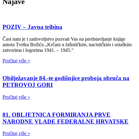
Najave
POZIV – Javna tribina
Čast nam je i zadovoljstvo pozvati Vas na predstavljanje knjige
autora Tvrtka Božića „Krčani u fašističkim, nacističkim i ustaškim
zatvorima i logorima 1941. – 1945.“
Pročitaj više »
Obilježavanje 84.-te godišnjice proboja obruča na
PETROVOJ GORI
Pročitaj više »
81. OBLJETNICA FORMIRANJA PRVE
NARODNE VLADE FEDERALNE HRVATSKE
Pročitaj više »