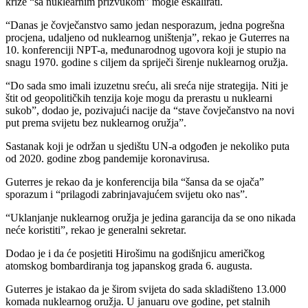
krize “sa nuklearnim prizvukom” mogle eskalirati.
“Danas je čovječanstvo samo jedan nesporazum, jedna pogrešna
procjena, udaljeno od nuklearnog uništenja”, rekao je Guterres na
10. konferenciji NPT-a, međunarodnog ugovora koji je stupio na
snagu 1970. godine s ciljem da spriječi širenje nuklearnog oružja.
“Do sada smo imali izuzetnu sreću, ali sreća nije strategija. Niti je
štit od geopolitičkih tenzija koje mogu da prerastu u nuklearni
sukob”, dodao je, pozivajući nacije da “stave čovječanstvo na novi
put prema svijetu bez nuklearnog oružja”.
Sastanak koji je održan u sjedištu UN-a odgođen je nekoliko puta
od 2020. godine zbog pandemije koronavirusa.
Guterres je rekao da je konferencija bila “šansa da se ojača”
sporazum i “prilagodi zabrinjavajućem svijetu oko nas”.
“Uklanjanje nuklearnog oružja je jedina garancija da se ono nikada
neće koristiti”, rekao je generalni sekretar.
Dodao je i da će posjetiti Hirošimu na godišnjicu američkog
atomskog bombardiranja tog japanskog grada 6. augusta.
Guterres je istakao da je širom svijeta do sada skladišteno 13.000
komada nuklearnog oružja. U januaru ove godine, pet stalnih