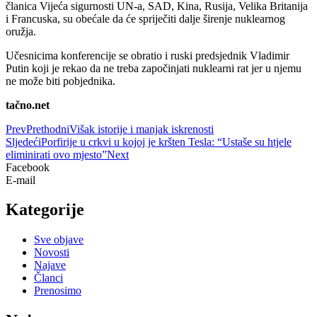
članica Vijeća sigurnosti UN-a, SAD, Kina, Rusija, Velika Britanija
i Francuska, su obećale da će spriječiti dalje širenje nuklearnog
oružja.
Učesnicima konferencije se obratio i ruski predsjednik Vladimir
Putin koji je rekao da ne treba započinjati nuklearni rat jer u njemu
ne može biti pobjednika.
tačno.net
Prev
Prethodni
Višak istorije i manjak iskrenosti
Sljedeći
Porfirije u crkvi u kojoj je kršten Tesla: “Ustaše su htjele
eliminirati ovo mjesto”
Next
Facebook
E-mail
Kategorije
Sve objave
Novosti
Najave
Članci
Prenosimo