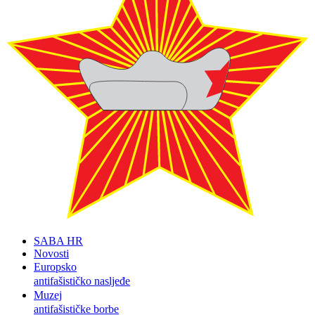
SABA HR
Novosti
Europsko
antifašističko nasljeđe
Muzej
antifašističke borbe