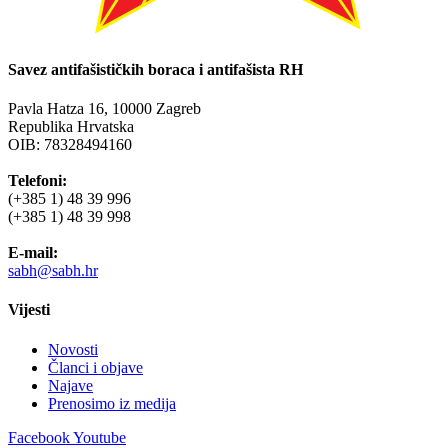
Savez antifašističkih boraca i antifašista RH
Pavla Hatza 16,
10000 Zagreb
Republika Hrvatska
OIB: 78328494160
Telefoni:
(+385 1) 48 39 996
(+385 1) 48 39 998
E-mail:
sabh@sabh.hr
Vijesti
Novosti
Članci i objave
Najave
Prenosimo iz medija
Facebook
Youtube