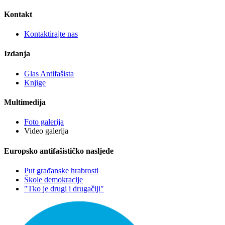
Kontakt
Kontaktirajte nas
Izdanja
Glas Antifašista
Knjige
Multimedija
Foto galerija
Video galerija
Europsko antifašističko nasljeđe
Put građanske hrabrosti
Škole demokracije
"Tko je drugi i drugačiji"