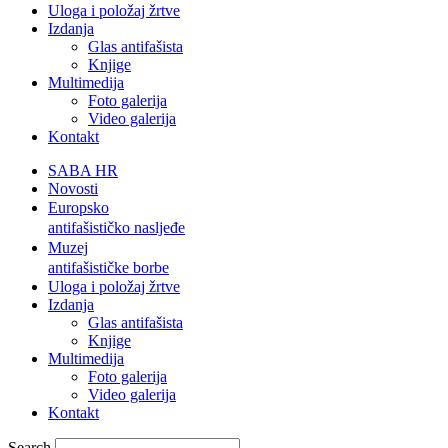
Uloga i položaj žrtve
Izdanja
Glas antifašista
Knjige
Multimedija
Foto galerija
Video galerija
Kontakt
SABA HR
Novosti
Europsko
antifašističko nasljeđe
Muzej
antifašističke borbe
Uloga i položaj žrtve
Izdanja
Glas antifašista
Knjige
Multimedija
Foto galerija
Video galerija
Kontakt
Search