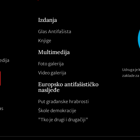
Izdanja
Glas Antifašista
Knjige
Multimedija
edija
Foto galerija
Udruga je 
Video galerija
zaklade za 
Europsko antifašističko
nasljeđe
Put građanske hrabrosti
as
Škole demokracije
"Tko je drugi i drugačiji"