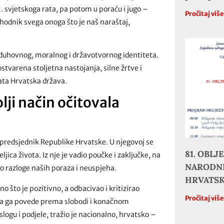
2. svjetskoga rata, pa potom u poraću i jugo –
Pročitaj viš
hodnik svega onoga što je naš naraštaj,
 duhovnog, moralnog i državotvornog identiteta.
stvarena stoljetna nastojanja, silne žrtve i
ata Hrvatska država.
ji način očitovala
 predsjednik Republike Hrvatske. U njegovoj se
81. OBL
eljica života. Iz nje je vadio poučke i zaključke, na
NARODNE
razloge naših poraza i neuspjeha.
HRVATS
ono što je pozitivno, a odbacivao i kritizirao
Pročitaj viš
 da ga povede prema slobodi i konačnom
logu i podjele, tražio je nacionalno, hrvatsko –