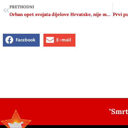
PRETHODNI
Orban opet svojata dijelove Hrvatske, nije mu prvi put. Plenković samo šuti
Facebook
E-mail
"Smrt