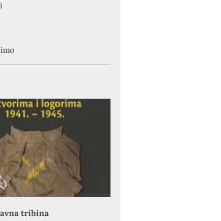
i
simo
avna tribina