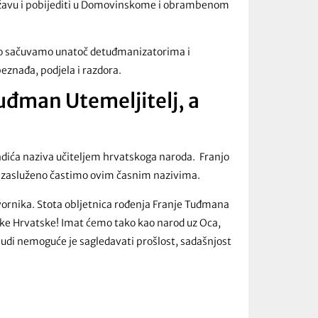
državu i pobijediti u Domovinskome i obrambenom
elo sačuvamo unatoč detuđmanizatorima i
eznađa, podjela i razdora.
Tuđman Utemeljitelj, a
dića naziva učiteljem hrvatskoga naroda. Franjo
je zasluženo častimo ovim časnim nazivima.
vornika. Stota obljetnica rođenja Franje Tuđmana
ike Hrvatske! Imat ćemo tako kao narod uz Oca,
ljudi nemoguće je sagledavati prošlost, sadašnjost