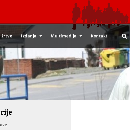
j žrtve
Izdanja
Multimedija
Kontakt
rije
jave