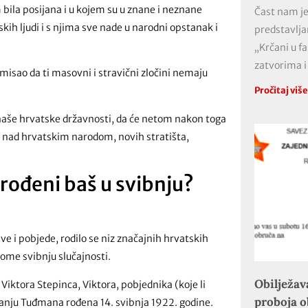
ila posijana i u kojem su u znane i neznane
Čast nam je
skih ljudi i s njima sve nade u narodni opstanak i
predstavlja
„Krčani u f
zatvorima i
omisao da ti masovni i stravični zločini nemaju
Pročitaj viš
 naše hrvatske državnosti, da će netom nakon toga
da nad hrvatskim narodom, novih stratišta,
i rođeni baš u svibnju?
ve i pobjede, rodilo se niz značajnih hrvatskih
skome svibnju slučajnosti.
Obilježav
ktora Stepinca, Viktora, pobjednika (koje li
proboja 
ranju Tuđmana rođena 14. svibnja 1922. godine.