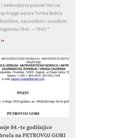
 i zadovoljstvo pozvati Vas na
nje knjige autora Tvrtka Božića
ašističkim, nacističkim i ustaškim
 logorima 1941. – 1945.“
e »
anje 84.-te godišnjice
obruča na PETROVOJ GORI