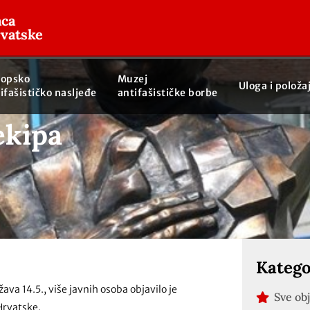
aca
rvatske
ropsko
Muzej
Uloga i položa
ifašističko nasljeđe
antifašističke borbe
ekipa
o
Katego
a 14.5., više javnih osoba objavilo je
Sve ob
Hrvatske.