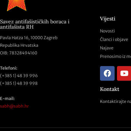
Vijesti
Savez antifašističkih boraca i
antifašista RH
Novosti
Pavla Hatza 16,
10000 Zagreb
Članci i objave
Republika Hrvatska
Najave
OIB: 78328494160
Prenosimo iz m
Telefoni:
(+385 1) 48 39 996
(+385 1) 48 39 998
Kontakt
E-mail:
Kontaktirajte n
sabh@sabh.hr