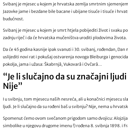
Svibanj je mjesec u kojem je hrvatska zemlja smrtnim sjemenjem b
Jazovke jame i bezdane bile bacane i ubijane tisuće i tisuće i hrvat
budućnost.
Svibanj je mjesec u kojem je smrt htjela pobijediti život i svaku p
zadnju riječ i da će hrvatska mučeništva uroditi plodovima života.
Da će 45 godina kasnije ipak svanuti i 30. svibanj, rođendan, Dan
uslijediti novi rat i pokušaj ostvarenja novoga Bleiburga i genoci
pokolja, jama i užasa: Škabrnjâ, Vukovarâ i Ovčarâ…
“Je li slučajno da su značajni ljud
Nije”
I u svibnju, tom mjesecu naših nesreća, ali u konačnici mjesecu sla
ljudi. Je li slučajno da su rođeni baš u svibnju? Nije, nema u hrvat
Spomenut ćemo ovom svečanom prigodom samo dvojicu: Alojzija Vi
simbolike u njegovu drugome imenu !) rođena 8. svibnja 1898. i F