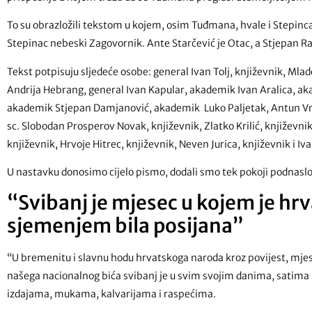
To su obrazložili tekstom u kojem, osim Tuđmana, hvale i Stepinc
Stepinac nebeski Zagovornik. Ante Starčević je Otac, a Stjepan Rad
Tekst potpisuju sljedeće osobe: general Ivan Tolj, književnik, Mladen
Andrija Hebrang, general Ivan Kapular, akademik Ivan Aralica, a
akademik Stjepan Damjanović, akademik Luko Paljetak, Antun Vrdolja
sc. Slobodan Prosperov Novak, književnik, Zlatko Krilić, književni
književnik, Hrvoje Hitrec, književnik, Neven Jurica, književnik i I
U nastavku donosimo cijelo pismo, dodali smo tek pokoji podnaslov
“Svibanj je mjesec u kojem je hr
sjemenjem bila posijana”
“U bremenitu i slavnu hodu hrvatskoga naroda kroz povijest, mj
našega nacionalnog bića svibanj je u svim svojim danima, satim
izdajama, mukama, kalvarijama i raspećima.