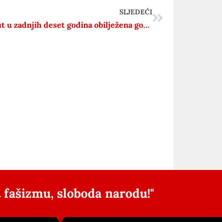
SLJEDEĆI
Prvi put u zadnjih deset godina obilježena godišnjica oslobođenja Ozlja
 fašizmu, sloboda narodu!"