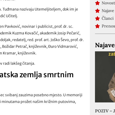
Novost
a. Tuđmana nazivaju Utemeljiteljem, dok im je
Najave
ić Učitelj.
Članci
Preno
 Pavković, novinar i publicist, prof. dr. sc.
kademik Kuzma Kovačić, akademik Josip Pečarić,
k, redatelj, red. prof. art. Joško Ševo, prof. dr.
Najave
k, Božidar Petrač, književnik, Đuro Vidmarović,
van Kramar, književnik.
 radi lakšeg čitanja.
vatska zemlja smrtnim
esec svibanj zauzima posebno mjesto. U memoriji
a i minutama prožet našim križnim putovima,
POZIV – J