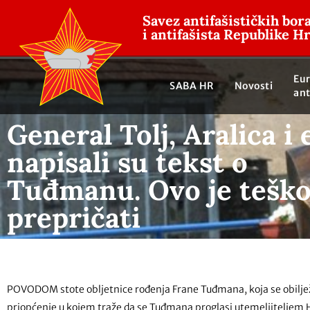
Savez antifašističkih bor
i antifašista Republike H
Eu
SABA HR
Novosti
ant
General Tolj, Aralica i 
napisali su tekst o
Tuđmanu. Ovo je tešk
prepričati
POVODOM stote obljetnice rođenja Frane Tuđmana, koja se obilježav
priopćenje u kojem traže da se Tuđmana proglasi utemeljiteljem 