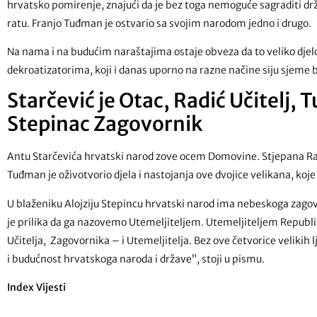
hrvatsko pomirenje, znajući da je bez toga nemoguće sagraditi 
ratu. Franjo Tuđman je ostvario sa svojim narodom jedno i drugo.
Na nama i na budućim naraštajima ostaje obveza da to veliko dj
dekroatizatorima, koji i danas uporno na razne načine siju sjeme b
Starčević je Otac, Radić Učitelj, 
Stepinac Zagovornik
Antu Starčevića hrvatski narod zove ocem Domovine. Stjepana Ra
Tuđman je oživotvorio djela i nastojanja ove dvojice velikana, ko
U blaženiku Alojziju Stepincu hrvatski narod ima nebeskoga zago
je prilika da ga nazovemo Utemeljiteljem. Utemeljiteljem Republ
Učitelja, Zagovornika – i Utemeljitelja. Bez ove četvorice velikih 
i budućnost hrvatskoga naroda i države”, stoji u pismu.
Index Vijesti