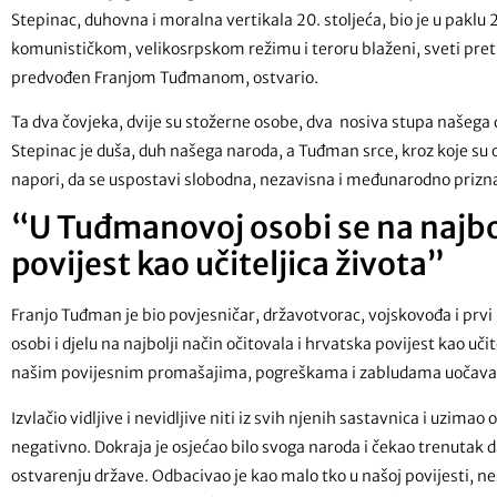
Stepinac, duhovna i moralna vertikala 20. stoljeća, bio je u paklu 
komunističkom, velikosrpskom režimu i teroru blaženi, sveti pret
predvođen Franjom Tuđmanom, ostvario.
Ta dva čovjeka, dvije su stožerne osobe, dva nosiva stupa našega
Stepinac je duša, duh našega naroda, a Tuđman srce, kroz koje su o
napori, da se uspostavi slobodna, nezavisna i međunarodno prizn
“U Tuđmanovoj osobi se na najbol
povijest kao učiteljica života”
Franjo Tuđman je bio povjesničar, državotvorac, vojskovođa i prvi
osobi i djelu na najbolji način očitovala i hrvatska povijest kao učit
našim povijesnim promašajima, pogreškama i zabludama uočavao 
Izvlačio vidljive i nevidljive niti iz svih njenih sastavnica i uzimao 
negativno. Dokraja je osjećao bilo svoga naroda i čekao trenutak
ostvarenju države. Odbacivao je kao malo tko u našoj povijesti, nes