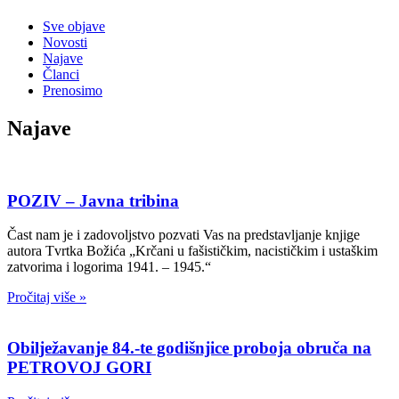
Sve objave
Novosti
Najave
Članci
Prenosimo
Najave
POZIV – Javna tribina
Čast nam je i zadovoljstvo pozvati Vas na predstavljanje knjige
autora Tvrtka Božića „Krčani u fašističkim, nacističkim i ustaškim
zatvorima i logorima 1941. – 1945.“
Pročitaj više »
Obilježavanje 84.-te godišnjice proboja obruča na
PETROVOJ GORI