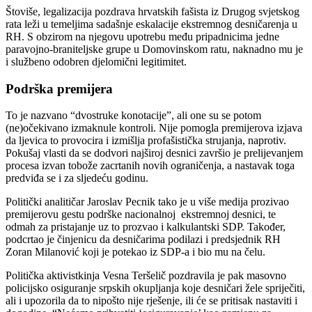
Štoviše, legalizacija pozdrava hrvatskih fašista iz Drugog svjetskog
rata leži u temeljima sadašnje eskalacije ekstremnog desničarenja u
RH. S obzirom na njegovu upotrebu među pripadnicima jedne
paravojno-braniteljske grupe u Domovinskom ratu, naknadno mu je
i službeno odobren djelomični legitimitet.
Podrška premijera
To je nazvano “dvostruke konotacije”, ali one su se potom
(ne)očekivano izmaknule kontroli. Nije pomogla premijerova izjava
da ljevica to provocira i izmišlja profašistička strujanja, naprotiv.
Pokušaj vlasti da se dodvori najširoj desnici završio je prelijevanjem
procesa izvan tobože zacrtanih novih ograničenja, a nastavak toga
predviđa se i za sljedeću godinu.
Politički analitičar Jaroslav Pecnik tako je u više medija prozivao
premijerovu gestu podrške nacionalnoj ekstremnoj desnici, te
odmah za pristajanje uz to prozvao i kalkulantski SDP. Također,
podcrtao je činjenicu da desničarima podilazi i predsjednik RH
Zoran Milanović koji je potekao iz SDP-a i bio mu na čelu.
Politička aktivistkinja Vesna Teršelič pozdravila je pak masovno
policijsko osiguranje srpskih okupljanja koje desničari žele spriječiti,
ali i upozorila da to nipošto nije rješenje, ili će se pritisak nastaviti i