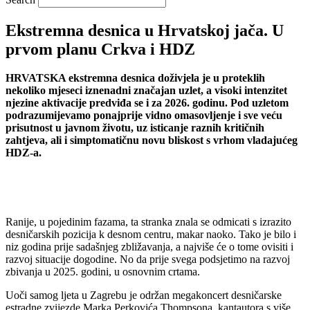
Ekstremna desnica u Hrvatskoj jača. U
prvom planu Crkva i HDZ
HRVATSKA ekstremna desnica doživjela je u proteklih
nekoliko mjeseci iznenadni značajan uzlet, a visoki intenzitet
njezine aktivacije predviđa se i za 2026. godinu. Pod uzletom
podrazumijevamo ponajprije vidno omasovljenje i sve veću
prisutnost u javnom životu, uz isticanje raznih kritičnih
zahtjeva, ali i simptomatičnu novu bliskost s vrhom vladajućeg
HDZ-a.
Ranije, u pojedinim fazama, ta stranka znala se odmicati s izrazito
desničarskih pozicija k desnom centru, makar naoko. Tako je bilo i
niz godina prije sadašnjeg zbližavanja, a najviše će o tome ovisiti i
razvoj situacije dogodine. No da prije svega podsjetimo na razvoj
zbivanja u 2025. godini, u osnovnim crtama.
Uoči samog ljeta u Zagrebu je održan megakoncert desničarske
estradne zvijezde Marka Perkovića Thompsona, kantautora s više