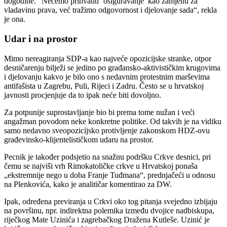
dogodine. “Nećemo prihvatiti ‘osiguravanje’ kao zamjenu za
vladavinu prava, već tražimo odgovornost i djelovanje sada“, rekla
je ona.
Udar i na prostor
Mimo nereagiranja SDP-a kao najveće opozicijske stranke, otpor
desničarenju bilježi se jedino po građansko-aktivističkim krugovima
i djelovanju kakvo je bilo ono s nedavnim protestnim marševima
antifašista u Zagrebu, Puli, Rijeci i Zadru. Često se u hrvatskoj
javnosti procjenjuje da to ipak neće biti dovoljno.
Za potpunije suprostavljanje bio bi prema tome nužan i veći
angažman povodom neke konkretne politike. Od takvih je na vidiku
samo nedavno sveopozicijsko protivljenje zakonskom HDZ-ovu
građevinsko-klijentelističkom udaru na prostor.
Pecnik je također podsjetio na snažnu podršku Crkve desnici, pri
čemu se najviši vrh Rimokatoličke crkve u Hrvatskoj ponaša
„ekstremnije nego u doba Franje Tuđmana“, prednjačeći u odnosu
na Plenkovića, kako je analitičar komentirao za DW.
Ipak, određena previranja u Crkvi oko tog pitanja svejedno izbijaju
na površinu, npr. indirektna polemika između dvojice nadbiskupa,
riječkog Mate Uzinića i zagrebačkog Dražena Kutleše. Uzinić je