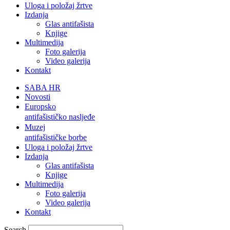
Uloga i položaj žrtve
Izdanja
Glas antifašista
Knjige
Multimedija
Foto galerija
Video galerija
Kontakt
SABA HR
Novosti
Europsko
antifašističko nasljeđe
Muzej
antifašističke borbe
Uloga i položaj žrtve
Izdanja
Glas antifašista
Knjige
Multimedija
Foto galerija
Video galerija
Kontakt
Search