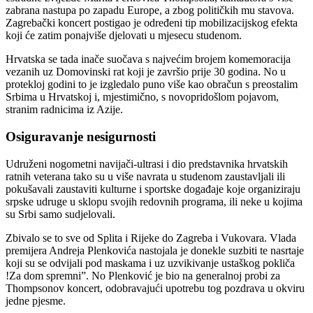
zabrana nastupa po zapadu Europe, a zbog političkih mu stavova.
Zagrebački koncert postigao je određeni tip mobilizacijskog efekta
koji će zatim ponajviše djelovati u mjesecu studenom.
Hrvatska se tada inače suočava s najvećim brojem komemoracija
vezanih uz Domovinski rat koji je završio prije 30 godina. No u
protekloj godini to je izgledalo puno više kao obračun s preostalim
Srbima u Hrvatskoj i, mjestimično, s novopridošlom pojavom,
stranim radnicima iz Azije.
Osiguravanje nesigurnosti
Udruženi nogometni navijači-ultrasi i dio predstavnika hrvatskih
ratnih veterana tako su u više navrata u studenom zaustavljali ili
pokušavali zaustaviti kulturne i sportske događaje koje organiziraju
srpske udruge u sklopu svojih redovnih programa, ili neke u kojima
su Srbi samo sudjelovali.
Zbivalo se to sve od Splita i Rijeke do Zagreba i Vukovara. Vlada
premijera Andreja Plenkovića nastojala je donekle suzbiti te nasrtaje
koji su se odvijali pod maskama i uz uzvikivanje ustaškog pokliča
!Za dom spremni”. No Plenković je bio na generalnoj probi za
Thompsonov koncert, odobravajući upotrebu tog pozdrava u okviru
jedne pjesme.