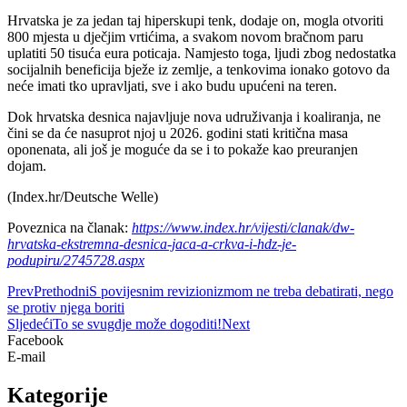
Hrvatska je za jedan taj hiperskupi tenk, dodaje on, mogla otvoriti
800 mjesta u dječjim vrtićima, a svakom novom bračnom paru
uplatiti 50 tisuća eura poticaja. Namjesto toga, ljudi zbog nedostatka
socijalnih beneficija bježe iz zemlje, a tenkovima ionako gotovo da
neće imati tko upravljati, sve i ako budu upućeni na teren.
Dok hrvatska desnica najavljuje nova udruživanja i koaliranja, ne
čini se da će nasuprot njoj u 2026. godini stati kritična masa
oponenata, ali još je moguće da se i to pokaže kao preuranjen
dojam.
(Index.hr/Deutsche Welle)
Poveznica na članak:
https://www.index.hr/vijesti/clanak/dw-
hrvatska-ekstremna-desnica-jaca-a-crkva-i-hdz-je-
podupiru/2745728.aspx
Prev
Prethodni
S povijesnim revizionizmom ne treba debatirati, nego
se protiv njega boriti
Sljedeći
To se svugdje može dogoditi!
Next
Facebook
E-mail
Kategorije