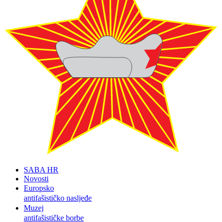
SABA HR
Novosti
Europsko
antifašističko nasljeđe
Muzej
antifašističke borbe