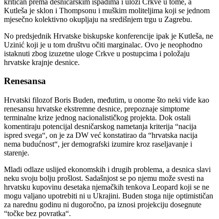
kritičan prema desničarskim ispadima i ulozi Crkve u tome, a
Kutleša je sklon i Thompsonu i muškim moliteljima koji se jednom
mjesečno kolektivno okupljaju na središnjem trgu u Zagrebu.
No predsjednik Hrvatske biskupske konferencije ipak je Kutleša, ne
Uzinić koji je u tom društvu očiti marginalac. Ovo je neophodno
istaknuti zbog izuzetne uloge Crkve u postupcima i položaju
hrvatske krajnje desnice.
Renesansa
Hrvatski filozof Boris Buden, međutim, u onome što neki vide kao
renesansu hrvatske ekstremne desnice, prepoznaje simptome
terminalne krize jednog nacionalističkog projekta. Dok ostali
komentiraju potencijal desničarskog nametanja kriterija “nacija
ispred svega“, on je za DW već konstatirao da “hrvatska nacija
nema budućnost“, jer demografski izumire kroz raseljavanje i
starenje.
Mladi odlaze uslijed ekonomskih i drugih problema, a desnica slavi
neku svoju bolju prošlost. Sadašnjost se po njemu može svesti na
hrvatsku kupovinu desetaka njemačkih tenkova Leopard koji se ne
mogu valjano upotrebiti ni u Ukrajini. Buden stoga nije optimističan
za narednu godinu ni dugoročno, pa iznosi projekciju dosegnute
“točke bez povratka“.