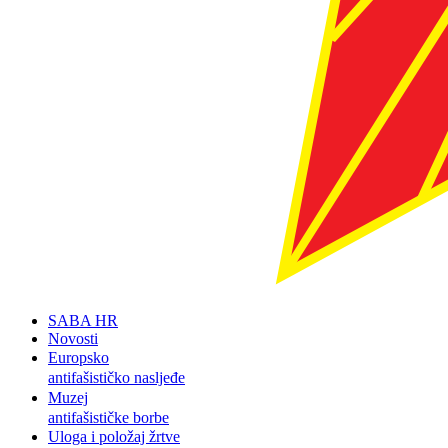
SABA HR
Novosti
Europsko
antifašističko nasljeđe
Muzej
antifašističke borbe
Uloga i položaj žrtve