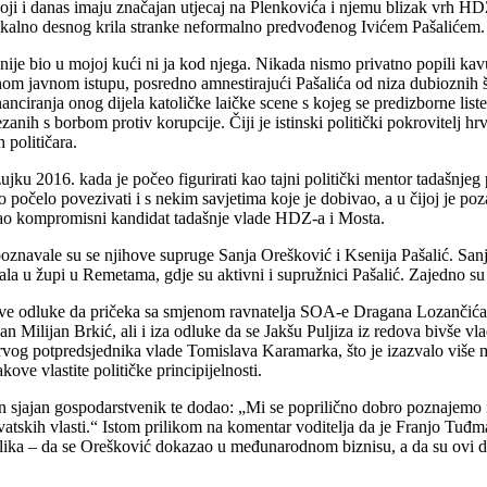
koji i danas imaju značajan utjecaj na Plenkovića i njemu blizak vrh H
dikalno desnog krila stranke neformalno predvođenog Ivićem Pašalićem.
 nije bio u mojoj kući ni ja kod njega. Nikada nismo privatno popili ka
nom javnom istupu, posredno amnestirajući Pašalića od niza dubioznih 
nanciranja onog dijela katoličke laičke scene s kojeg se predizborne li
ezanih s borbom protiv korupcije. Čiji je istinski politički pokrovitelj h
 političara.
ujku 2016. kada je počeo figurirati kao tajni politički mentor tadašnjeg
o počelo povezivati i s nekim savjetima koje je dobivao, a u čijoj je poz
to kao kompromisni kandidat tadašnje vlade HDZ-a i Mosta.
je poznavale su se njihove supruge Sanja Orešković i Ksenija Pašalić. S
la u župi u Remetama, gdje su aktivni i supružnici Pašalić. Zajedno su od
ićeve odluke da pričeka sa smjenom ravnatelja SOA-e Dragana Lozančića,
n Milijan Brkić, ali i iza odluke da se Jakšu Puljiza iz redova bivše v
rvog potpredsjednika vlade Tomislava Karamarka, što je izazvalo više me
e vlastite političke principijelnosti.
n sjajan gospodarstvenik te dodao: „Mi se poprilično dobro poznajemo i 
hrvatskih vlasti.“ Istom prilikom na komentar voditelja da je Franjo T
azlika – da se Orešković dokazao u međunarodnom biznisu, a da su ovi dru