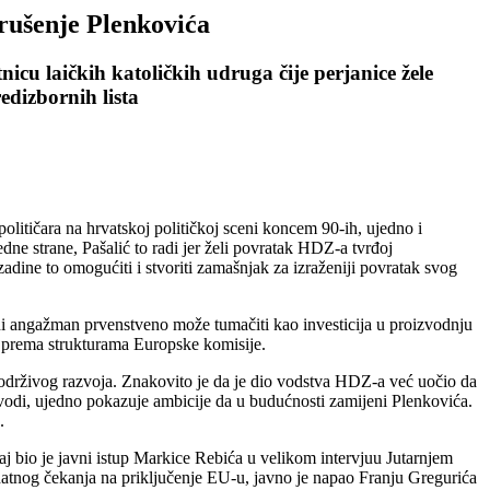
rušenje Plenkovića
icu laičkih katoličkih udruga čije perjanice žele
edizbornih lista
olitičara na hrvatskoj političkoj sceni koncem 90-ih, ujedno i
edne strane, Pašalić to radi jer želi povratak HDZ-a tvrđoj
adine to omogućiti i stvoriti zamašnjak za izraženiji povratak svog
eni angažman prvenstveno može tumačiti kao investicija u proizvodnju
ke prema strukturama Europske komisije.
 i održivog razvoja. Znakovito je da je dio vodstva HDZ-a već uočio da
izvodi, ujedno pokazuje ambicije da u budućnosti zamijeni Plenkovića.
.
aj bio je javni istup Markice Rebića u velikom intervjuu Jutarnjem
odatnog čekanja na priključenje EU-u, javno je napao Franju Gregurića