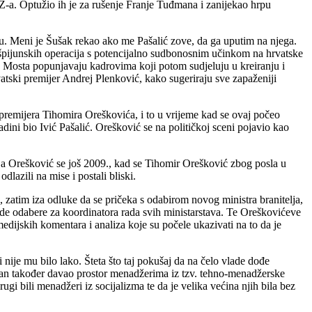
DZ-a. Optužio ih je za rušenje Franje Tuđmana i zanijekao hrpu
vu. Meni je Šušak rekao ako me Pašalić zove, da ga uputim na njega.
špijunskih operacija s potencijalno sudbonosnim učinkom na hrvatske
ste Mosta popunjavaju kadrovima koji potom sudjeluju u kreiranju i
rvatski premijer Andrej Plenković, kako sugeriraju sve zapaženiji
 premijera Tihomira Oreškovića, i to u vrijeme kad se ovaj počeo
adini bio Ivić Pašalić. Orešković se na političkoj sceni pojavio kao
anja Orešković se još 2009., kad se Tihomir Orešković zbog posla u
lazili na mise i postali bliski.
 zatim iza odluke da se pričeka s odabirom novog ministra branitelja,
lade odabere za koordinatora rada svih ministarstava. Te Oreškovićeve
dijskih komentara i analiza koje su počele ukazivati na to da je
nije mu bilo lako. Šteta što taj pokušaj da na čelo vlade dođe
uđman također davao prostor menadžerima iz tzv. tehno-menadžerske
gi bili menadžeri iz socijalizma te da je velika većina njih bila bez