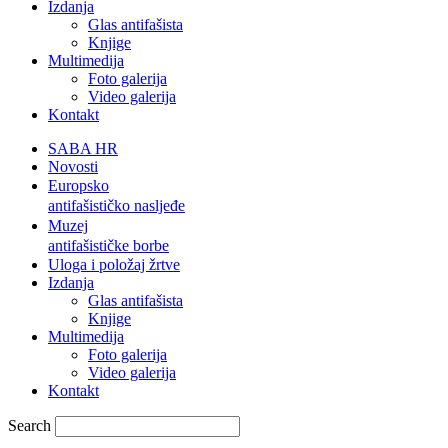
Izdanja
Glas antifašista
Knjige
Multimedija
Foto galerija
Video galerija
Kontakt
SABA HR
Novosti
Europsko
antifašističko nasljeđe
Muzej
antifašističke borbe
Uloga i položaj žrtve
Izdanja
Glas antifašista
Knjige
Multimedija
Foto galerija
Video galerija
Kontakt
Search