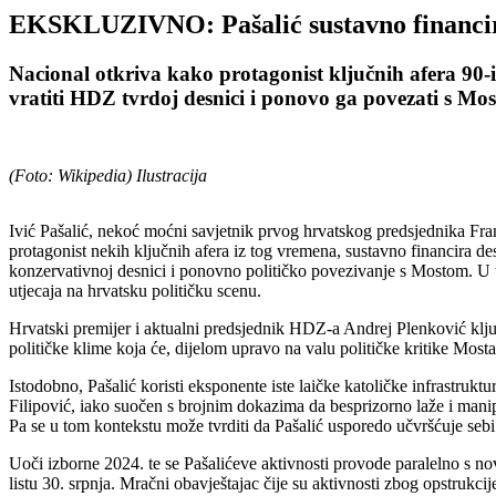
EKSKLUZIVNO: Pašalić sustavno financira 
Nacional otkriva kako protagonist ključnih afera 90-i
vratiti HDZ tvrdoj desnici i ponovo ga povezati s Most
(Foto: Wikipedia) Ilustracija
Ivić Pašalić, nekoć moćni savjetnik prvog hrvatskog predsjednika Franj
protagonist nekih ključnih afera iz tog vremena, sustavno financira des
konzervativnoj desnici i ponovno političko povezivanje s Mostom. U tom
utjecaja na hrvatsku političku scenu.
Hrvatski premijer i aktualni predsjednik HDZ-a Andrej Plenković klju
političke klime koja će, dijelom upravo na valu političke kritike Mos
Istodobno, Pašalić koristi eksponente iste laičke katoličke infrastru
Filipović, iako suočen s brojnim dokazima da besprizorno laže i manipu
Pa se u tom kontekstu može tvrditi da Pašalić usporedo učvršćuje seb
Uoči izborne 2024. te se Pašalićeve aktivnosti provode paralelno s no
listu 30. srpnja. Mračni obavještajac čije su aktivnosti zbog opstru