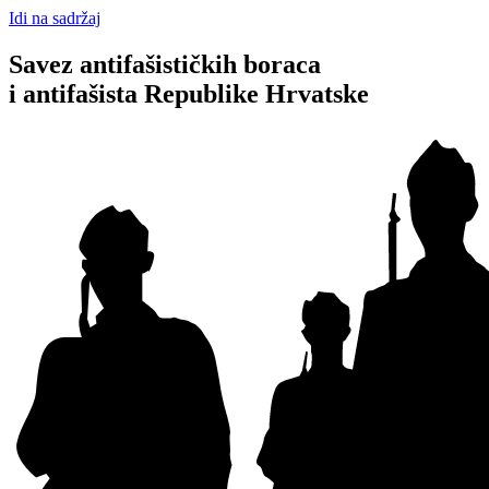
Idi na sadržaj
Savez antifašističkih boraca
i antifašista Republike Hrvatske