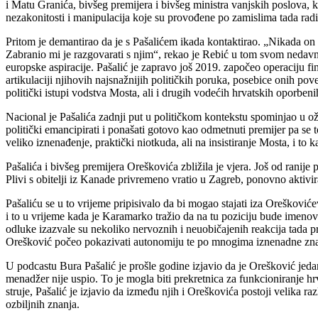
i Matu Granića, bivšeg premijera i bivšeg ministra vanjskih poslova, 
nezakonitosti i manipulacija koje su provođene po zamislima tada ra
Pritom je demantirao da je s Pašalićem ikada kontaktirao. „Nikada on
Zabranio mi je razgovarati s njim“, rekao je Rebić u tom svom nedav
europske aspiracije. Pašalić je zapravo još 2019. započeo operaciju fi
artikulaciji njihovih najsnažnijih političkih poruka, posebice onih pov
politički istupi vodstva Mosta, ali i drugih vodećih hrvatskih oporbenih
Nacional je Pašalića zadnji put u političkom kontekstu spominjao u ož
politički emancipirati i ponašati gotovo kao odmetnuti premijer pa se t
veliko iznenađenje, praktički niotkuda, ali na insistiranje Mosta, i 
Pašalića i bivšeg premijera Oreškovića zbližila je vjera. Još od rani
Plivi s obitelji iz Kanade privremeno vratio u Zagreb, ponovno aktivira
Pašaliću se u to vrijeme pripisivalo da bi mogao stajati iza Oreškov
i to u vrijeme kada je Karamarko tražio da na tu poziciju bude imenova
odluke izazvale su nekoliko nervoznih i neuobičajenih reakcija tada p
Orešković počeo pokazivati autonomiju te po mnogima iznenadne znakov
U podcastu Bura Pašalić je prošle godine izjavio da je Orešković jeda
menadžer nije uspio. To je mogla biti prekretnica za funkcioniranje 
struje, Pašalić je izjavio da između njih i Oreškovića postoji velika r
ozbiljnih znanja.