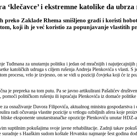
‘klečavce’ i ekstremne katolike da ubrza 
h preko Zaklade Rhema smišljeno gradi i koristi hobotn
om, koji ih je već koristio za popunjavanje vlastitih pr
e Tuđmana za unutarnju politiku i jedan od mračnijih i najutjecajnijih p
etke katoličkih udruga s ciljem rušenja Andreja Plenkovića s vlasti. S j
 procesu, vrlo je izvjesno, on se vidi u poziciji čovjeka koji će iz poz
čna je prepreka na tom putu. Pa se javno artikulirani Pašalićev društv
ta, pomoći političkom rušenju ili ispraćaju Plenkovića iz domaće politi
kture za osnaživanje Davora Filipovića, aktualnog ministra gospodarstva
lira radi očuvanja vlastite pozicije u vrtlogu ozbiljnih afera koje pro
i bliske eksponente unutarstranačke opozicije Plenkoviću unutar HDZ-a
vim suptilnim pokušajima svoje javne rehabilitacije. Zadnji takav pokuš
kcije suradnje s Haaškim sudom koštale Hrvatsku najmanje šest godina d