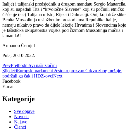
Italije) i talijanski predsjednik u drugom mandatu Sergio Mattarella,
koji su napadali Tita i “krvoločne Slavene” koji su počinili etničko
čišćenje (sic) Talijana u Istri, Rijeci i Dalmaciji. Oni, koji drže slike
Benita Mussolinija u službenim prostorijama Republike Italije,
nemaju nikakvo pravo da dijele lekcije Hrvatima i Slovencima koje
je fašistička okupatorska vojska pod čizmom Mussolinija mučila i
tamanila!!
Armando Černjul
Pula, 20.10.2022.
Prev
Prethodni
Svi naši zločini
Sljedeći
Europski parlament žestoko prozvao Crkvu zbog mržnje,
podržali ga čak i HDZ-ovci
Next
Facebook
E-mail
Kategorije
Sve objave
Novosti
Najave
Članci