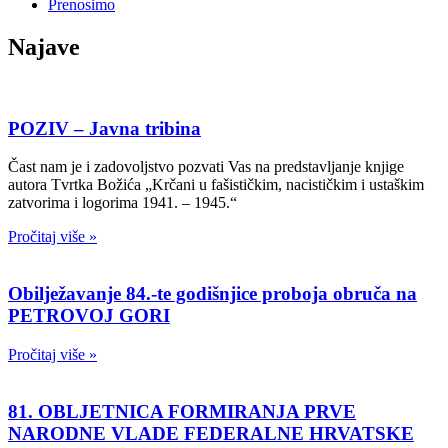
Prenosimo
Najave
POZIV – Javna tribina
Čast nam je i zadovoljstvo pozvati Vas na predstavljanje knjige
autora Tvrtka Božića „Krčani u fašističkim, nacističkim i ustaškim
zatvorima i logorima 1941. – 1945.“
Pročitaj više »
Obilježavanje 84.-te godišnjice proboja obruča na
PETROVOJ GORI
Pročitaj više »
81. OBLJETNICA FORMIRANJA PRVE
NARODNE VLADE FEDERALNE HRVATSKE