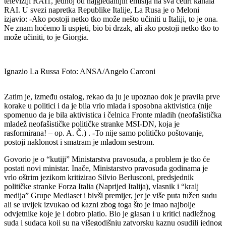
televiziji RAI1, jednoj od najgledanijih emisija na sva četiri kanala
RAI. U svezi napretka Republike Italije, La Rusa je o Meloni
izjavio: -Ako postoji netko tko može nešto učiniti u Italiji, to je ona.
Ne znam hoćemo li uspjeti, bio bi drzak, ali ako postoji netko tko to
može učiniti, to je Giorgia.
Ignazio La Russa Foto: ANSA/Angelo Carconi
Zatim je, između ostalog, rekao da ju je upoznao dok je pravila prve
korake u politici i da je bila vrlo mlada i sposobna aktivistica (nije
spomenuo da je bila aktivistica i čelnica Fronte mladih (neofašistička
mladež neofašističke političke stranke MSI-DN, koja je
rasformirana! – op. A. Č.) . -To nije samo političko poštovanje,
postoji naklonost i smatram je mlađom sestrom.
Govorio je o “kutiji” Ministarstva pravosuđa, a problem je tko će
postati novi ministar. Inače, Ministarstvo pravosuđa godinama je
vrlo oštrim jezikom kritizirao Silvio Berlusconi, predsjednik
političke stranke Forza Italia (Naprijed Italija), vlasnik i “kralj
medija” Grupe Mediaset i bivši premijer, jer je više puta tužen sudu
ali se uvijek izvukao od kazni zbog toga što je imao najbolje
odvjetnike koje je i dobro platio. Bio je glasan i u kritici nadležnog
suda i sudaca koji su na višegodišnju zatvorsku kaznu osudili jednog