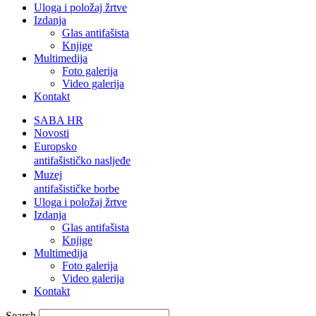
Uloga i položaj žrtve
Izdanja
Glas antifašista
Knjige
Multimedija
Foto galerija
Video galerija
Kontakt
SABA HR
Novosti
Europsko
antifašističko nasljeđe
Muzej
antifašističke borbe
Uloga i položaj žrtve
Izdanja
Glas antifašista
Knjige
Multimedija
Foto galerija
Video galerija
Kontakt
Search