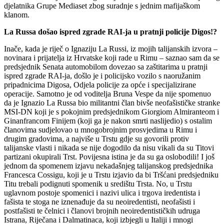
djelatnika Grupe Mediaset zbog suradnje s jednim mafijaškom
klanom.
La Russa došao ispred zgrade RAI-ja u pratnji policije Digos!?
Inače, kada je riječ o Ignaziju La Russi, iz mojih talijanskih izvora –
novinara i prijatelja iz Hrvatske koji rade u Rimu – saznao sam da se
predsjednik Senata automobilom dovezao sa zaštitarima u pratnji
ispred zgrade RAI-ja, došlo je i policijsko vozilo s naoružanim
pripadnicima Digosa, Odjela policije za opće i specijalizirane
operacije. Samotno je od voditelja Bruna Vespe da nije spomenuo
da je Ignazio La Russa bio militantni član bivše neofašističke stranke
MSI-DN koji je s pokojnim predsjednikom Giorgiom Almiranteom i
Ginanfrancom Finijem (koji ga je nakon smrti naslijedio) s ostalim
članovima sudjelovao u mnogobrojnim prosvjedima u Rimu i
drugim gradovima, a najviše u Trstu gdje su govorili protiv
talijanske vlasti i nikada se nije dogodilo da nisu vikali da su Titovi
partizani okupirali Trst. Povijesna istina je da su ga oslobodili! I još
jednom da spomenem izjavu nekadašnjeg talijanskog predsjednika
Francesca Cossigu, koji je u Trstu izjavio da bi Tršćani predsjedniku
Titu trebali podignuti spomenik u središtu Trsta. No, u Trstu
uglavnom postoje spomenici i nazivi ulica i trgova iredentista i
fašista te stoga ne iznenađuje da su neoiredentisti, neofašisti i
postfašisti te čelnici i članovi brojnih neoiredentističkih udruga
Istrana, Riječana i Dalmatinaca, koji izbjegli u Italiji i mnogi