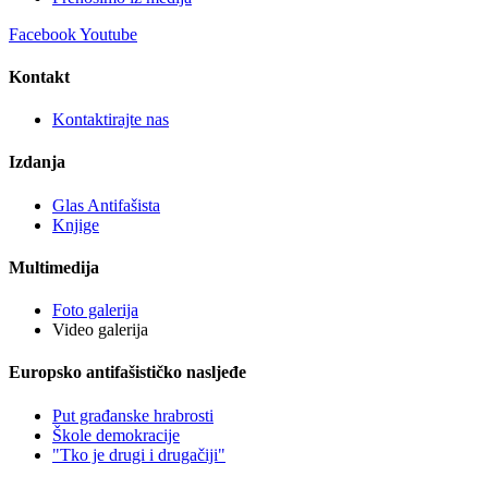
Facebook
Youtube
Kontakt
Kontaktirajte nas
Izdanja
Glas Antifašista
Knjige
Multimedija
Foto galerija
Video galerija
Europsko antifašističko nasljeđe
Put građanske hrabrosti
Škole demokracije
"Tko je drugi i drugačiji"