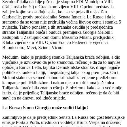
Secolo d’Italia nadalje piše da je skupina FDI Municipio VIII.
(Talijanska braća) u Gradskom vijeću VIII. Općine predstavila
zahtjev kojim se osuđuju spisi, koji su se pojavili u sjedištu
Garbatelle, protiv predsjednika Senata Ignazija La Russe i da je
sramotno da se tomu nije pridružila većina lijevog centa i stranka 5
zvijezda. Takvo ponašanje tih stranaka osudila je predsjednica
stranke Talijanska braća i buduća premijerka Giorgia Meloni i
zastupnik u Zastupničkom domu Massimo Milani, predsjednik
Kluba vijećnika u VIII. Općini Franco Federeci te vijećnici
Buoniccotro, Mevi, Scine i Vicno.
Međutim, kako je prijedlog stranke Talijanska braća odbijen, a dio
vijećnika je uzvikivao da je to sramotno, rečeno je da za to najviše
optužuju Enrica Letta, tajnika Demokratske stranke, druge najjače
političke stranke u Italiji, i negdašnjeg talijanskog premijera. On i
Meloni stalno su se međusobno kritizirali za vrijeme predizborne
kampanje političkih izbora i nakon nje, a u kritikama je čelnica
Talijanske braće bila znatno oštrija. S obzirom, kako sam već ranije
iznio, da je prijedlog Talijanske braće odbijen, rečeno je da će biti
stavljen na dnevni red iduće srijede.
La Russa: Samo Giorgija može voditi Italiju!
Zanimljivo je da je predsjednik Senata La Russa bio gost televizijske
emisije Porta a Porta, urednika i voditelja Bruna Vespa na državnoj