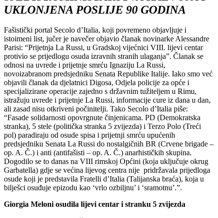
UKLONJENA POSLIJE 90 GODINA
Fašistički portal Secolo d’Italia, koji povremeno objavljuje i
istoimeni list, jučer je navečer objavio članak novinarke Alessandre
Parisi: “Prijetnja La Russi, u Gradskoj vijećnici VIII. lijevi centar
protivio se prijedlogu osuda izravnih stranih ulaganja”. Članak se
odnosi na uvrede i prijetnje smrću Ignaziju La Russi,
novoizabranom predsjedniku Senata Republike Italije. Iako smo već
objavili članak da djelatnici Digosa, Odjela policije za opće i
specijalizirane operacije zajedno s državnim tužiteljem u Rimu,
istražuju uvrede i prijetnje La Russi, informacije cure iz dana u dan,
ali zasad nisu otkriveni počinitelji. Tako Secolo d’Italia piše:
“Fasade solidarnosti opovrgnute činjenicama. PD (Demokratska
stranka), 5 stele (politička stranka 5 zvijezda) i Terzo Polo (Treći
pol) paradiraju od osude spisa i prijetnji smrću upućenih
predsjedniku Senata La Russi do nostalgičnih BR (Crvene brigade –
op. A. Č.) i anti (antifašisti – op. A. Č.) anarhističkih skupina.
Dogodilo se to danas na VIII rimskoj Općini (koja uključuje okrug
Garbatella) gdje se većina lijevog centra nije pridržavala prijedloga
osude koji je predstavila Fratelli d’Italia (Talijanska braća), koja u
bilješci osuđuje epizodu kao ‘vrlo ozbiljnu’ i ‘sramotnu’.”.
Giorgia Meloni osudila lijevi centar i stranku 5 zvijezda