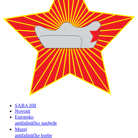
SABA HR
Novosti
Europsko
antifašističko nasljeđe
Muzej
antifašističke borbe