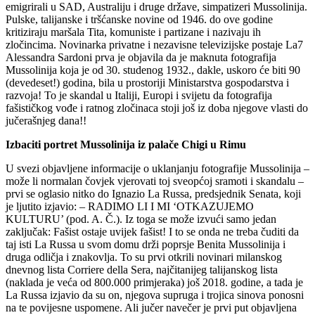
emigrirali u SAD, Australiju i druge države, simpatizeri Mussolinija.
Pulske, talijanske i tršćanske novine od 1946. do ove godine
kritiziraju maršala Tita, komuniste i partizane i nazivaju ih
zločincima. Novinarka privatne i nezavisne televizijske postaje La7
Alessandra Sardoni prva je objavila da je maknuta fotografija
Mussolinija koja je od 30. studenog 1932., dakle, uskoro će biti 90
(devedeset!) godina, bila u prostoriji Ministarstva gospodarstva i
razvoja! To je skandal u Italiji, Europi i svijetu da fotografija
fašističkog vođe i ratnog zločinaca stoji još iz doba njegove vlasti do
jučerašnjeg dana!!
Izbaciti portret Mussolinija iz palače Chigi u Rimu
U svezi objavljene informacije o uklanjanju fotografije Mussolinija –
može li normalan čovjek vjerovati toj sveopćoj sramoti i skandalu –
prvi se oglasio nitko do Ignazio La Russa, predsjednik Senata, koji
je ljutito izjavio: – RADIMO LI I MI ‘OTKAZUJEMO
KULTURU’ (pod. A. Č.). Iz toga se može izvući samo jedan
zaključak: Fašist ostaje uvijek fašist! I to se onda ne treba čuditi da
taj isti La Russa u svom domu drži poprsje Benita Mussolinija i
druga odličja i znakovlja. To su prvi otkrili novinari milanskog
dnevnog lista Corriere della Sera, najčitanijeg talijanskog lista
(naklada je veća od 800.000 primjeraka) još 2018. godine, a tada je
La Russa izjavio da su on, njegova supruga i trojica sinova ponosni
na te povijesne uspomene. Ali jučer navečer je prvi put objavljena