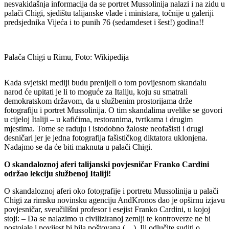
nesvakidašnja informacija da se portret Mussolinija nalazi i na zidu u
palači Chigi, sjedištu talijanske vlade i ministara, točnije u galeriji
predsjednika Vijeća i to punih 76 (sedamdeset i šest!) godina!!
Palača Chigi u Rimu, Foto: Wikipedija
Kada svjetski mediji budu prenijeli o tom povijesnom skandalu
narod će upitati je li to moguće za Italiju, koju su smatrali
demokratskom državom, da u službenim prostorijama drže
fotografiju i portret Mussolinija. O tim skandalima uvelike se govori
u cijeloj Italiji – u kafićima, restoranima, tvrtkama i drugim
mjestima. Tome se raduju i istodobno žaloste neofašisti i drugi
desničari jer je jedna fotografija fašističkog diktatora uklonjena.
Nadajmo se da će biti maknuta u palači Chigi.
O skandaloznoj aferi talijanski povjesničar Franko Cardini
održao lekciju službenoj Italiji!
O skandaloznoj aferi oko fotografije i portretu Mussolinija u palači
Chigi za rimsku novinsku agenciju AndKronos dao je opširnu izjavu
povjesničar, sveučilišni profesor i esejist Franko Cardini, u kojoj
stoji: – Da se nalazimo u civiliziranoj zemlji te kontroverze ne bi
postojale i povijest bi bila poštovana (…). Ili odlučite suditi o