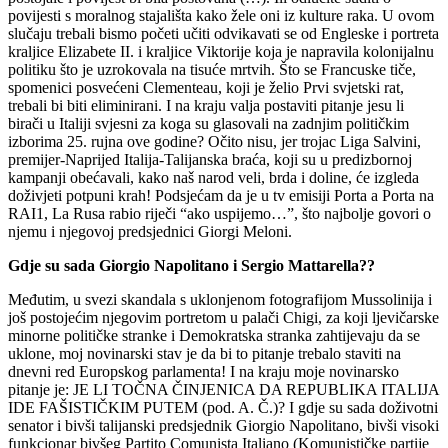
povijesti s moralnog stajališta kako žele oni iz kulture raka. U ovom
slučaju trebali bismo početi učiti odvikavati se od Engleske i portreta
kraljice Elizabete II. i kraljice Viktorije koja je napravila kolonijalnu
politiku što je uzrokovala na tisuće mrtvih. Što se Francuske tiče,
spomenici posvećeni Clementeau, koji je želio Prvi svjetski rat,
trebali bi biti eliminirani. I na kraju valja postaviti pitanje jesu li
birači u Italiji svjesni za koga su glasovali na zadnjim političkim
izborima 25. rujna ove godine? Očito nisu, jer trojac Liga Salvini,
premijer-Naprijed Italija-Talijanska braća, koji su u predizbornoj
kampanji obećavali, kako naš narod veli, brda i doline, će izgleda
doživjeti potpuni krah! Podsjećam da je u tv emisiji Porta a Porta na
RAI1, La Rusa rabio riječi “ako uspijemo…”, što najbolje govori o
njemu i njegovoj predsjednici Giorgi Meloni.
Gdje su sada Giorgio Napolitano i Sergio Mattarella??
Međutim, u svezi skandala s uklonjenom fotografijom Mussolinija i
još postojećim njegovim portretom u palači Chigi, za koji ljevičarske
minorne političke stranke i Demokratska stranka zahtijevaju da se
uklone, moj novinarski stav je da bi to pitanje trebalo staviti na
dnevni red Europskog parlamenta! I na kraju moje novinarsko
pitanje je: JE LI TOČNA ČINJENICA DA REPUBLIKA ITALIJA
IDE FAŠISTIČKIM PUTEM (pod. A. Č.)? I gdje su sada doživotni
senator i bivši talijanski predsjednik Giorgio Napolitano, bivši visoki
funkcionar bivšeg Partito Comunista Italiano (Komunističke partije