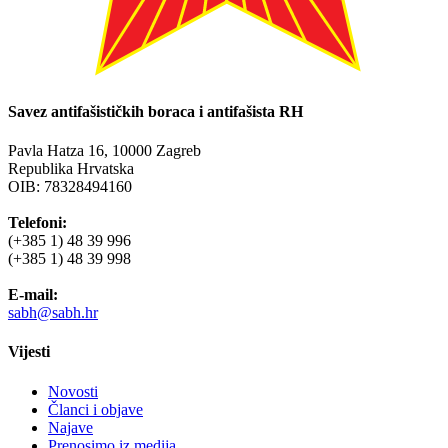
Savez antifašističkih boraca i antifašista RH
Pavla Hatza 16,
10000 Zagreb
Republika Hrvatska
OIB: 78328494160
Telefoni:
(+385 1) 48 39 996
(+385 1) 48 39 998
E-mail:
sabh@sabh.hr
Vijesti
Novosti
Članci i objave
Najave
Prenosimo iz medija