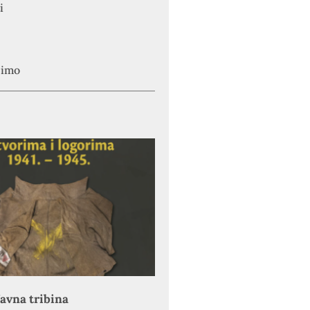
i
simo
avna tribina