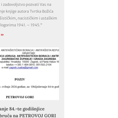
 i zadovoljstvo pozvati Vas na
nje knjige autora Tvrtka Božića
ašističkim, nacističkim i ustaškim
 logorima 1941. – 1945.“
e »
anje 84.-te godišnjice
obruča na PETROVOJ GORI