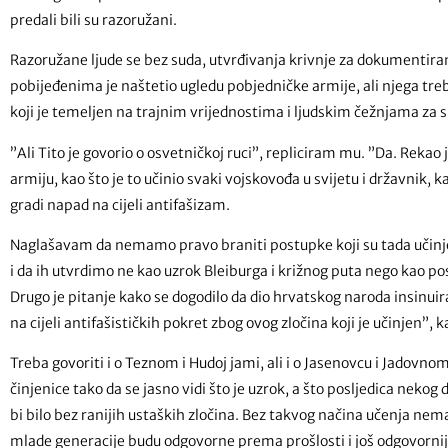
predali bili su razoružani.
Razoružane ljude se bez suda, utvrđivanja krivnje za dokumentirane
pobijeđenima je naštetio ugledu pobjedničke armije, ali njega tre
koji je temeljen na trajnim vrijednostima i ljudskim čežnjama za
”Ali Tito je govorio o osvetničkoj ruci”, repliciram mu. ”Da. Rekao je
armiju, kao što je to učinio svaki vojskovođa u svijetu i državnik, k
gradi napad na cijeli antifašizam.
Naglašavam da nemamo pravo braniti postupke koji su tada učinjeni
i da ih utvrdimo ne kao uzrok Bleiburga i križnog puta nego kao pos
Drugo je pitanje kako se dogodilo da dio hrvatskog naroda insinuira
na cijeli antifašističkih pokret zbog ovog zločina koji je učinjen”, 
Treba govoriti i o Teznom i Hudoj jami, ali i o Jasenovcu i Jadovn
činjenice tako da se jasno vidi što je uzrok, a što posljedica neko
bi bilo bez ranijih ustaških zločina. Bez takvog načina učenja nema
mlade generacije budu odgovorne prema prošlosti i još odgovorni