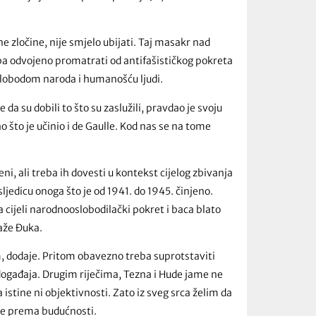
 zločine, nije smjelo ubijati. Taj masakr nad
ba odvojeno promatrati od antifašističkog pokreta
 slobodom naroda i humanošću ljudi.
 da su dobili to što su zaslužili, pravdao je svoju
ao što je učinio i de Gaulle. Kod nas se na tome
, ali treba ih dovesti u kontekst cijelog zbivanja
ljedicu onoga što je od 1941. do 1945. činjeno.
 cijeli narodnooslobodilački pokret i baca blato
kaže Đuka.
om, dodaje. Pritom obavezno treba suprotstaviti
g događaja. Drugim riječima, Tezna i Hude jame ne
 istine ni objektivnosti. Zato iz sveg srca želim da
je prema budućnosti.