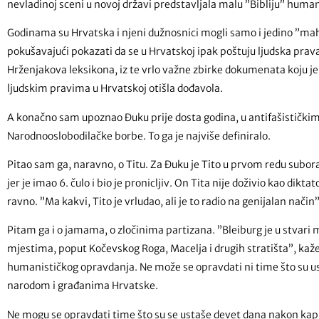
nevladinoj sceni u novoj državi predstavljala malu ”Bibliju” human
Godinama su Hrvatska i njeni dužnosnici mogli samo i jedino ”mah
pokušavajući pokazati da se u Hrvatskoj ipak poštuju ljudska prava š
Hrženjakova leksikona, iz te vrlo važne zbirke dokumenata koju je o
ljudskim pravima u Hrvatskoj otišla dođavola.
A konačno sam upoznao Đuku prije dosta godina, u antifašističkim
Narodnooslobodilačke borbe. To ga je najviše definiralo.
Pitao sam ga, naravno, o Titu. Za Đuku je Tito u prvom redu suborac.
jer je imao 6. čulo i bio je pronicljiv. On Tita nije doživio kao dikta
ravno. ”Ma kakvi, Tito je vrludao, ali je to radio na genijalan nači
Pitam ga i o jamama, o zločinima partizana. ”Bleiburg je u stvari mi
mjestima, poput Kočevskog Roga, Macelja i drugih stratišta”, kaže
humanističkog opravdanja. Ne može se opravdati ni time što su u
narodom i građanima Hrvatske.
Ne mogu se opravdati time što su se ustaše devet dana nakon kapitul