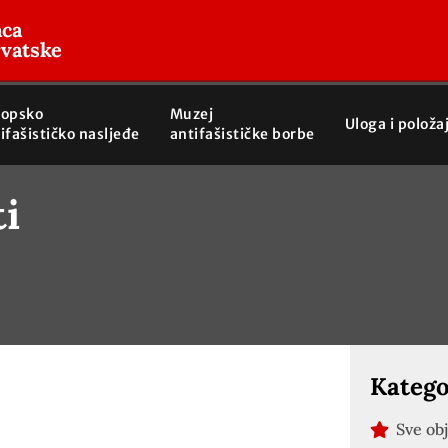
aca
rvatske
ropsko
Muzej
Uloga i položa
ifašističko nasljeđe
antifašističke borbe
ti
Katego
Sve ob