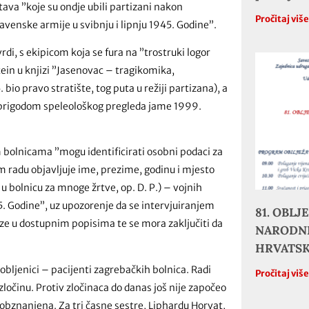
tava ”koje su ondje ubili partizani nakon
Pročitaj viš
avenske armije u svibnju i lipnju 1945. Godine”.
di, s ekipicom koja se fura na ”trostruki logor
ein u knjizi ”Jasenovac – tragikomika,
bio pravo stratište, tog puta u režiji partizana), a
ni prigodom speleološkog pregleda jame 1999.
bolnicama ”mogu identificirati osobni podaci za
 radu objavljuje ime, prezime, godinu i mjesto
 u bolnicu za mnoge žrtve, op. D. P.) – vojnih
5. Godine”, uz upozorenje da se intervjuiranjem
81. OBL
aze u dostupnim popisima te se mora zaključiti da
NARODNE
HRVATS
obljenici – pacijenti zagrebačkih bolnica. Radi
Pročitaj viš
 zločinu. Protiv zločinaca do danas još nije započeo
obznanjena. Za tri časne sestre, Liphardu Horvat,