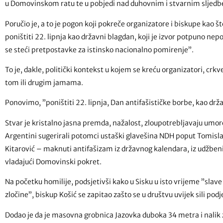
u Domovinskom ratu te u pobjedi nad duhovnim i stvarnim sljedb
Poručio je, a to je pogon koji pokreče organizatore i biskupe kao 
poništiti 22. lipnja kao državni blagdan, koji je izvor potpuno n
se steći pretpostavke za istinsko nacionalno pomirenje”.
To je, dakle, politički kontekst u kojem se kreću organizatori, crkve
tom ili drugim jamama.
Ponovimo, ”poništiti 22. lipnja, Dan antifašističke borbe, kao drž
Stvar je kristalno jasna premda, nažalost, zloupotrebljavaju umore
Argentini sugerirali potomci ustaški glavešina NDH poput Tomisla
Kitarović – maknuti antifašizam iz državnog kalendara, iz udžbeni
vladajući Domovinski pokret.
Na početku homilije, podsjetivši kako u Sisku u isto vrijeme ”slave pa
zločine”, biskup Košić se zapitao zašto se u društvu uvijek sili podje
Dodao je da je masovna grobnica Jazovka duboka 34 metra i nalik