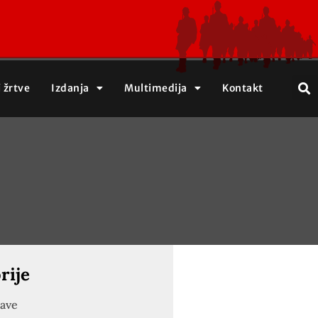
j žrtve
Izdanja
Multimedija
Kontakt
rije
jave