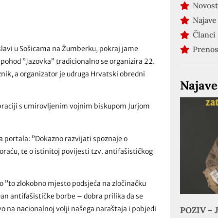
Novost
Najave
Članci
 slavi u Sošicama na Žumberku, pokraj jame
Preno
pohod ”Jazovka” tradicionalno se organizira 22.
aznik, a organizator je udruga Hrvatski obredni
Najave
ebraciji s umirovljenim vojnim biskupom Jurjom
va portala: ”Dokazno razvijati spoznaje o
aću, te o istinitoj povijesti tzv. antifašističkog
o ”to zlokobno mjesto podsjeća na zločinačku
an antifašističke borbe – dobra prilika da se
o na nacionalnoj volji našega naraštaja i pobjedi
POZIV – J