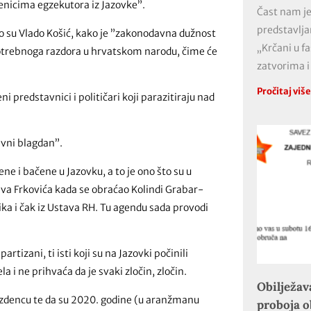
enicima egzekutora iz Jazovke”.
Čast nam je
predstavlja
što su Vlado Košić, kako je ”zakonodavna dužnost
„Krčani u f
epotrebnoga razdora u hrvatskom narodu, čime će
zatvorima i
Pročitaj viš
ni predstavnici i političari koji parazitiraju nad
avni blagdan”.
ne i bačene u Jazovku, a to je ono što su u
va Frkovića kada se obraćao Kolindi Grabar-
ka i čak iz Ustava RH. Tu agendu sada provodi
rtizani, ti isti koji su na Jazovki počinili
la i ne prihvaća da je svaki zločin, zločin.
Obilježav
 zdencu te da su 2020. godine (u aranžmanu
proboja 