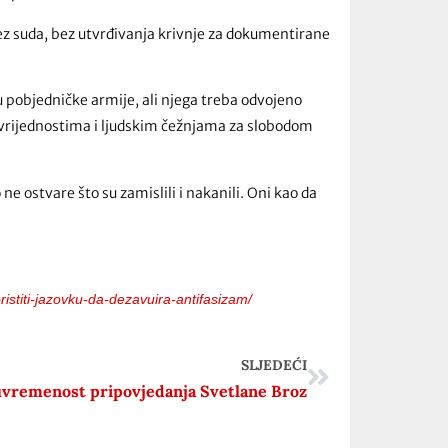
bez suda, bez utvrđivanja krivnje za dokumentirane
 pobjedničke armije, ali njega treba odvojeno
m vrijednostima i ljudskim čežnjama za slobodom
ne ostvare što su zamislili i nakanili. Oni kao da
ristiti-jazovku-da-dezavuira-antifasizam/
SLJEDEĆI
vremenost pripovjedanja Svetlane Broz