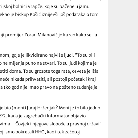
ijskoj bolnici Vrapče, koje su bačene u jamu,
ekao je biskup Košić iznijevši još podataka o tom
šnji premijer Zoran Milanović je kazao kako se ”u
m, gdje je likvidirano najviše ljudi. ”To su bili
 ne mijenja puno na stvari. To su ljudi kojima je
titi doma. To su grozote toga rata, osveta je išla
 neće nikada prihvatiti, ali postoji početak i kraj
e, a tko god nije imao pravo na pošteno suđenje je
je bio (meni) Juraj Hrženjak? Meni je to bilo jedno
992. kada je zagrebački Informator objavio
vima – Čovjek i njegove slobode u pravnoj državi”
oji smo pokretali HHO, kao i tek začetoj