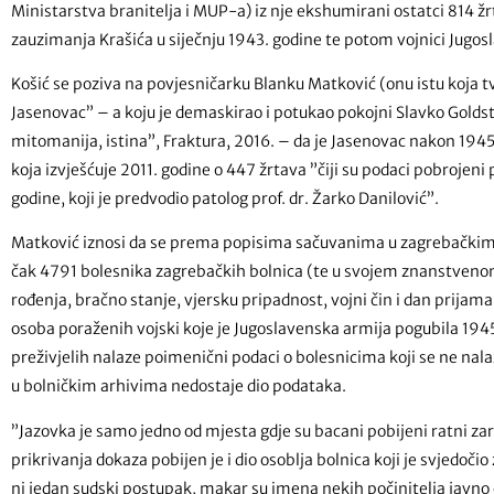
Ministarstva branitelja i MUP-a) iz nje ekshumirani ostatci 814 žr
zauzimanja Krašića u siječnju 1943. godine te potom vojnici Jugosl
Košić se poziva na povjesničarku Blanku Matković (onu istu koja tvr
Jasenovac” – a koju je demaskirao i potukao pokojni Slavko Goldst
mitomanija, istina”, Fraktura, 2016. – da je Jasenovac nakon 1945. 
koja izvješćuje 2011. godine o 447 žrtava ”čiji su podaci pobroje
godine, koji je predvodio patolog prof. dr. Žarko Danilović”.
Matković iznosi da se prema popisima sačuvanima u zagrebačkim 
čak 4791 bolesnika zagrebačkih bolnica (te u svojem znanstvenom
rođenja, bračno stanje, vjersku pripadnost, vojni čin i dan prijama
osoba poraženih vojski koje je Jugoslavenska armija pogubila 194
preživjelih nalaze poimenični podaci o bolesnicima koji se ne nal
u bolničkim arhivima nedostaje dio podataka.
”Jazovka je samo jedno od mjesta gdje su bacani pobijeni ratni zar
prikrivanja dokaza pobijen je i dio osoblja bolnica koji je svjedočio
ni jedan sudski postupak, makar su imena nekih počinitelja javno 