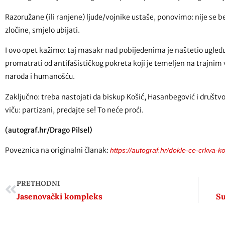
Razoružane (ili ranjene) ljude/vojnike ustaše, ponovimo: nije se 
zločine, smjelo ubijati.
I ovo opet kažimo: taj masakr nad pobijeđenima je naštetio ugledu
promatrati od antifašističkog pokreta koji je temeljen na trajni
naroda i humanošću.
Zaključno: treba nastojati da biskup Košić, Hasanbegović i društvo 
viču: partizani, predajte se! To neće proći.
(autograf.hr/Drago Pilsel)
Poveznica na originalni članak:
https://autograf.hr/dokle-ce-crkva-ko
PRETHODNI
Jasenovački kompleks
Su