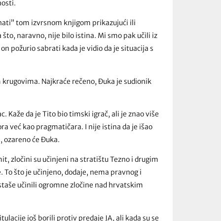
osti.
ati” tom izvrsnom knjigom prikazujući ili
to, naravno, nije bilo istina. Mi smo pak učili iz
n požurio sabrati kada je vidio da je situacija s
 krugovima. Najkraće rečeno, Đuka je sudionik
 Kaže da je Tito bio timski igrač, ali je znao više
tora već kao pragmatičara. I nije istina da je išao
n”, ozareno će Đuka.
t, zločini su učinjeni na stratištu Tezno i drugim
. To što je učinjeno, dodaje, nema pravnog i
staše učinili ogromne zločine nad hrvatskim
acije još borili protiv predaje JA, ali kada su se