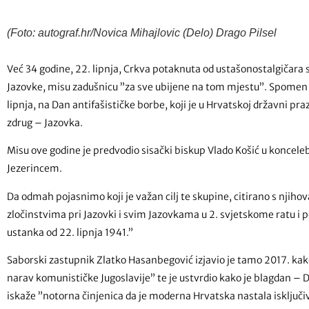
(Foto: autograf.hr/Novica Mihajlovic (Delo) Drago Pilsel
Već 34 godine, 22. lipnja, Crkva potaknuta od ustašonostalgičara
Jazovke, misu zadušnicu ”za sve ubijene na tom mjestu”. Spomen 
lipnja, na Dan antifašističke borbe, koji je u Hrvatskoj državni pr
zdrug – Jazovka.
Misu ove godine je predvodio sisački biskup Vlado Košić u koncel
Jezerincem.
Da odmah pojasnimo koji je važan cilj te skupine, citirano s njiho
zločinstvima pri Jazovki i svim Jazovkama u 2. svjetskome ratu i por
ustanka od 22. lipnja 1941.”
Saborski zastupnik Zlatko Hasanbegović izjavio je tamo 2017. kak
narav komunističke Jugoslavije” te je ustvrdio kako je blagdan – D
iskaže ”notorna činjenica da je moderna Hrvatska nastala isključiv