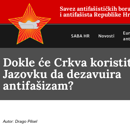
Savez antifašističkih bor
i antifašista Republike H
Eu
SABA HR
Novosti
ant
Dokle će Crkva koristi
Jazovku da dezavuira
antifašizam?
Autor: Drago Pilsel