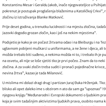
Konstantinu Mesar i Geraldu Jakob, inače njegovateljice u Psihijatr
pokrenut je postupak proglašenja blaženima u Katoličkoj Crkvi”, r
zločinu iz istraživanja Blanke Matković.
Prije deset godina, u trenutku lucidnosti i na mjestu zločina, tada
Jazovki dogodio grozan zločin, kao i još na nekim mjestima”.
Podsjetio je kako je on počast žrtvama odao i na Bleiburgu i na Tezno
uglavnom pobijeni muškarci u uniformama, a ne žene i djeca, ali to
možda trebalo biti suđeno, a nekima možda ni to, i trebalo ih je pus
na osvetu, ali nije se loše sjetiti tko je prvi počeo. Znam da to neki
zločina. A za svaki zločin treba suditi i pronaći pojedinačne krivc
nevina žrtva”, kazao je tada Milanović.
U mislima mi dolazi dragi drug i partizan Juraj Đuka Hrženjak. Tko 
blisko ali opet daleko ime s obzirom n ato da sam ga ”upoznao” 1
njegovu knjigu ”Međunarodni i Evropski dokumenti o ljudskim pra
koja je svim tadašnjim aktivistima ljudskih prava, osobito nama k