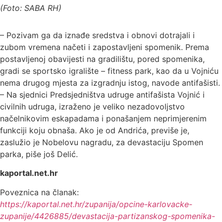
(Foto: SABA RH)
– Pozivam ga da iznađe sredstva i obnovi dotrajali i
zubom vremena načeti i zapostavljeni spomenik. Prema
postavljenoj obavijesti na gradilištu, pored spomenika,
gradi se sportsko igralište – fitness park, kao da u Vojniću
nema drugog mjesta za izgradnju istog, navode antifašisti.
– Na sjednici Predsjedništva udruge antifašista Vojnić i
civilnih udruga, izraženo je veliko nezadovoljstvo
načelnikovim eskapadama i ponašanjem neprimjerenim
funkciji koju obnaša. Ako je od Andrića, previše je,
zaslužio je Nobelovu nagradu, za devastaciju Spomen
parka, piše još Delić.
kaportal.net.hr
Poveznica na članak:
https://kaportal.net.hr/zupanija/opcine-karlovacke-
zupanije/4426885/devastacija-partizanskog-spomenika-