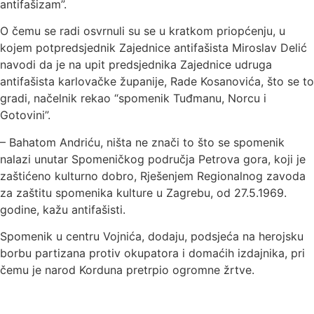
antifašizam”.
O čemu se radi osvrnuli su se u kratkom priopćenju, u
kojem potpredsjednik Zajednice antifašista Miroslav Delić
navodi da je na upit predsjednika Zajednice udruga
antifašista karlovačke županije, Rade Kosanovića, što se to
gradi, načelnik rekao “spomenik Tuđmanu, Norcu i
Gotovini”.
– Bahatom Andriću, ništa ne znači to što se spomenik
nalazi unutar Spomeničkog područja Petrova gora, koji je
zaštićeno kulturno dobro, Rješenjem Regionalnog zavoda
za zaštitu spomenika kulture u Zagrebu, od 27.5.1969.
godine, kažu antifašisti.
Spomenik u centru Vojnića, dodaju, podsjeća na herojsku
borbu partizana protiv okupatora i domaćih izdajnika, pri
čemu je narod Korduna pretrpio ogromne žrtve.