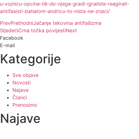
u-vojnicu-opcina-tik-do-njega-gradi-igraliste-reagirali-
antifasisti-bahatom-andricu-to-nista-ne-znaci/
Prev
Prethodni
Jačanje tekovina antifašizma
Sljedeći
Crna točka povijesti
Next
Facebook
E-mail
Kategorije
Sve objave
Novosti
Najave
Članci
Prenosimo
Najave