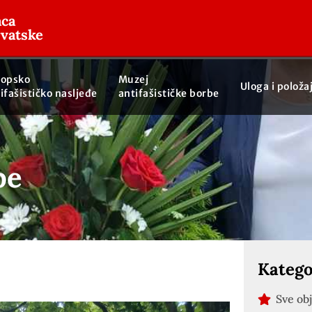
aca
rvatske
ropsko
Muzej
Uloga i položa
ifašističko nasljeđe
antifašističke borbe
be
Katego
Sve ob