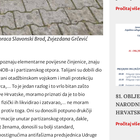
Pročitaj viš
oraca Slavonski Brod, Zvjezdana Grčević
o poznaju elementarne povijesne činjenice, znaju
OB-a i partizanskog otpora. Talijani su dobili dio
trani otadžbinskom vojskom i imali protekciju
a,… To je jedan razlog i to vrlo bitan zašto
e Hrvatske, moramo priznati da je to bio
81. OBL
, fizički ih likvidirao i zatvarao,… ne moram
NARODNE
li protiv toga. Oni su donosili potpuno drukčiji
HRVATS
ormacije unutar partizanskog otpora, dakle,
Pročitaj viš
ženama, donosili su bolji standard,
o o postignućima antifašizma predsjednica Udruge