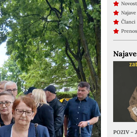
Novost
Najave
Članci
Preno
Najave
POZIV – J