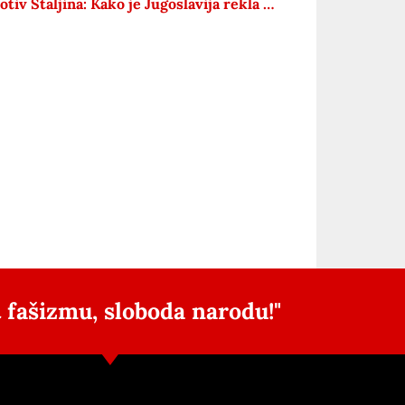
Tito protiv Staljina: Kako je Jugoslavija rekla „ne“ SSSR-u
 fašizmu, sloboda narodu!"