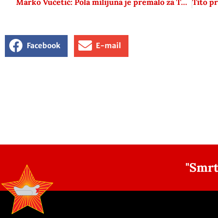
Marko Vučetić: Pola milijuna je premalo za Thompsona, trebalo bi biti 3.6 milijuna
Facebook
E-mail
"Smrt