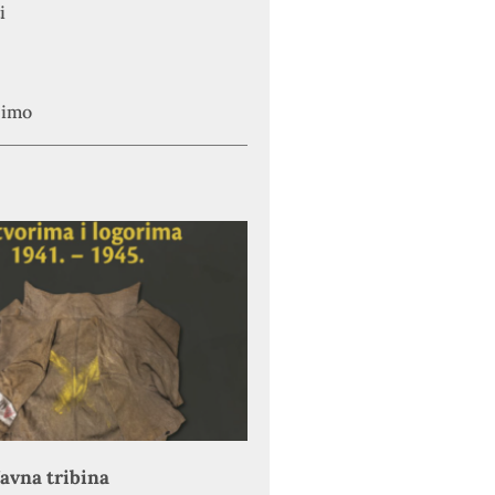
i
simo
avna tribina