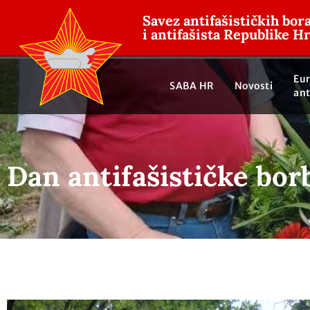
Savez antifašističkih bor
i antifašista Republike H
Eu
SABA HR
Novosti
ant
Dan antifašističke bor