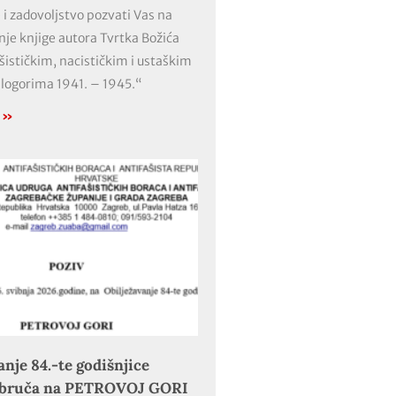
 i zadovoljstvo pozvati Vas na
nje knjige autora Tvrtka Božića
ašističkim, nacističkim i ustaškim
 logorima 1941. – 1945.“
e »
anje 84.-te godišnjice
obruča na PETROVOJ GORI