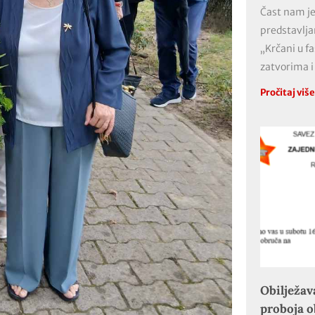
Čast nam je
predstavlja
„Krčani u f
zatvorima i
Pročitaj viš
Obilježav
proboja 