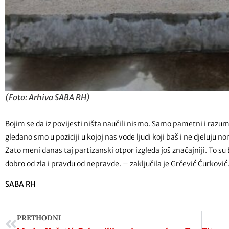
(Foto: Arhiva SABA RH)
Bojim se da iz povijesti ništa naučili nismo. Samo pametni i razumni
gledano smo u poziciji u kojoj nas vode ljudi koji baš i ne djeluju 
Zato meni danas taj partizanski otpor izgleda još značajniji. To su bi
dobro od zla i pravdu od nepravde. – zaključila je Grčević Ćurković
SABA RH
PRETHODNI