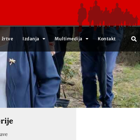
j žrtve
Izdanja
Multimedija
Kontakt
rije
jave