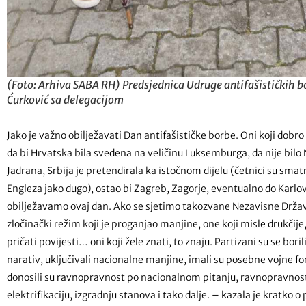
(Foto: Arhiva SABA RH) Predsjednica Udruge antifašističkih b
Ćurković sa delegacijom
Jako je važno obilježavati Dan antifašističke borbe. Oni koji dobr
da bi Hrvatska bila svedena na veličinu Luksemburga, da nije bilo N
Jadrana, Srbija je pretendirala ka istočnom dijelu (četnici su sma
Engleza jako dugo), ostao bi Zagreb, Zagorje, eventualno do Karlovc
obilježavamo ovaj dan. Ako se sjetimo takozvane Nezavisne Držav
zločinački režim koji je proganjao manjine, one koji misle drukčije
pričati povijesti… oni koji žele znati, to znaju. Partizani su se bori
narativ, uključivali nacionalne manjine, imali su posebne vojne f
donosili su ravnopravnost po nacionalnom pitanju, ravnopravnost 
elektrifikaciju, izgradnju stanova i tako dalje. – kazala je kratk