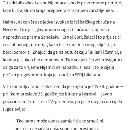
Tita dobili ovlasti da od Nijemaca ishode privremeno primirje,
koje bi trajalo do kraja pregovora o razmjeni zarobljenika.
Naime, nakon što se jedva izvukao iz fašističkog obruča na
Neretvi, Tito je s glavninom snaga i tisućama ranjenika
napredovao prema Sandžaku i Crnoj Gori, želeći što prije stići
do slobodnog teritorija, kako bi se ranjenici mogli liječiti, a
borci odmoriti. Znajući da ga na putu čekaju Talijani i četnici, s
kojima je sukob bio neminovan, Tito se taktički želio osigurati
da ga za to vrijeme Nijemci ne napadnu s leđa. I to je cijela
priča o pregovorima, koja je tobože u SFRJ bila tabu.
Vrlo zanimljiv tabu, s obzirom da je o njemu još 1978. godine –
prilikom proslave 35. godišnjice bitke na Neretvi – javno
govorio sam Tito, i to u TV-prijenosu, pa ga je mogla čuti cijela
Jugoslavija:
„Tko nama može danas zamjeriti ako smo činili
nešto što je jačalo našu snagu ne prestajući,