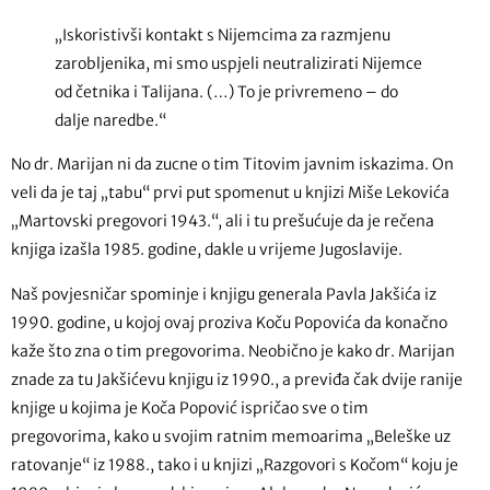
„Iskoristivši kontakt s Nijemcima za razmjenu
zarobljenika, mi smo uspjeli neutralizirati Nijemce
od četnika i Talijana. (…) To je privremeno – do
dalje naredbe.“
No dr. Marijan ni da zucne o tim Titovim javnim iskazima. On
veli da je taj „tabu“ prvi put spomenut u knjizi Miše Lekovića
„Martovski pregovori 1943.“, ali i tu prešućuje da je rečena
knjiga izašla 1985. godine, dakle u vrijeme Jugoslavije.
Naš povjesničar spominje i knjigu generala Pavla Jakšića iz
1990. godine, u kojoj ovaj proziva Koču Popovića da konačno
kaže što zna o tim pregovorima. Neobično je kako dr. Marijan
znade za tu Jakšićevu knjigu iz 1990., a previđa čak dvije ranije
knjige u kojima je Koča Popović ispričao sve o tim
pregovorima, kako u svojim ratnim memoarima „Beleške uz
ratovanje“ iz 1988., tako i u knjizi „Razgovori s Kočom“ koju je