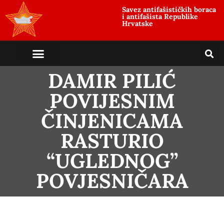
Savez antifašističkih boraca
i antifašista Republike
Hrvatske
DAMIR PILIĆ
POVIJESNIM
ČINJENICAMA
RASTURIO
“UGLEDNOG”
POVJESNIČARA