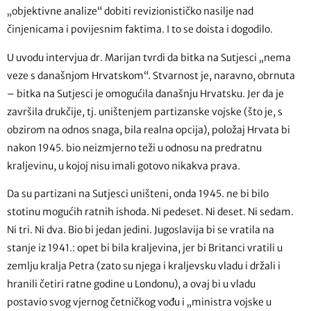
„objektivne analize“ dobiti revizionističko nasilje nad
činjenicama i povijesnim faktima. I to se doista i dogodilo.
U uvodu intervjua dr. Marijan tvrdi da bitka na Sutjesci „nema
veze s današnjom Hrvatskom“. Stvarnost je, naravno, obrnuta
– bitka na Sutjesci je omogućila današnju Hrvatsku. Jer da je
završila drukčije, tj. uništenjem partizanske vojske (što je, s
obzirom na odnos snaga, bila realna opcija), položaj Hrvata bi
nakon 1945. bio neizmjerno teži u odnosu na predratnu
kraljevinu, u kojoj nisu imali gotovo nikakva prava.
Da su partizani na Sutjesci uništeni, onda 1945. ne bi bilo
stotinu mogućih ratnih ishoda. Ni pedeset. Ni deset. Ni sedam.
Ni tri. Ni dva. Bio bi jedan jedini. Jugoslavija bi se vratila na
stanje iz 1941.: opet bi bila kraljevina, jer bi Britanci vratili u
zemlju kralja Petra (zato su njega i kraljevsku vladu i držali i
hranili četiri ratne godine u Londonu), a ovaj bi u vladu
postavio svog vjernog četničkog vođu i „ministra vojske u