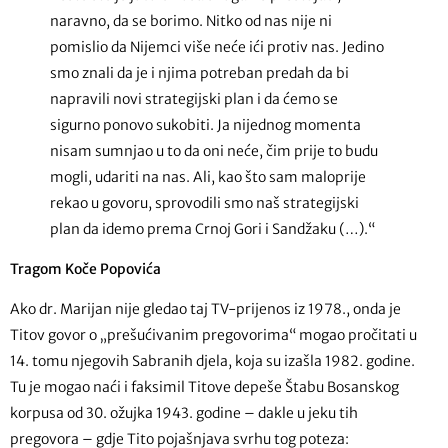
naravno, da se borimo. Nitko od nas nije ni
pomislio da Nijemci više neće ići protiv nas. Jedino
smo znali da je i njima potreban predah da bi
napravili novi strategijski plan i da ćemo se
sigurno ponovo sukobiti. Ja nijednog momenta
nisam sumnjao u to da oni neće, čim prije to budu
mogli, udariti na nas. Ali, kao što sam maloprije
rekao u govoru, sprovodili smo naš strategijski
plan da idemo prema Crnoj Gori i Sandžaku (…).“
Tragom Koče Popovića
Ako dr. Marijan nije gledao taj TV-prijenos iz 1978., onda je
Titov govor o „prešućivanim pregovorima“ mogao pročitati u
14. tomu njegovih Sabranih djela, koja su izašla 1982. godine.
Tu je mogao naći i faksimil Titove depeše Štabu Bosanskog
korpusa od 30. ožujka 1943. godine – dakle u jeku tih
pregovora – gdje Tito pojašnjava svrhu tog poteza: