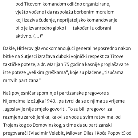
pod Titovom komandom odlično organizirane,
vješto vođene i da raspolažu borbenim moralom
koji izaziva čuđenje, neprijateljsko komandovanje
bilo je izvanredno gipko i — također i u odbrani —
aktivno. (…)“
Dakle, Hitlerov glavnokomandujući general neposredno nakon
bitke na Sutjesci izražava duboki vojnički respekt za Titove
taktičke poteze, a dr. Marijan 75 godina kasnije proglašava te
iste poteze „velikim greškama“, koje su plaćene „tisućama
mrtvih partizana“.
Naš povjesničar spominje i partizanske pregovore s
Nijemcima iz ožujka 1943., pa tvrdi da se o njima za vrijeme
Jugoslavije nije smjelo govoriti. To su bili pregovori za
razmjenu zarobljenika, kakvi se vode u svim ratovima, od
Trojanskog do Domovinskog, s time da su partizanski
pregovarači (Vladimir Velebit, Milovan Đilas i Koča Popović) od