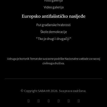
Foto galerija
Video galerija
Europsko antifašističko nasljeđe
Put građanske hrabrosti
Škole demokracije
"Tko je drugi i drugačiji"
Udruga je korisnik Tematske sustavne podrške Nacionalne zaklade za razvoj
civilnoga društva.
© Copyright SABA HR 2026. Sva prava zadržana.