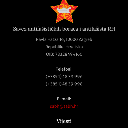
Savez antifašističkih boraca i antifašista RH
Pavla Hatza 16,
10000 Zagreb
Republika Hrvatska
OIB: 78328494160
Telefoni:
(+385 1) 48 39 996
(+385 1) 48 39 998
E-mail:
sabh@sabh.hr
Vijesti