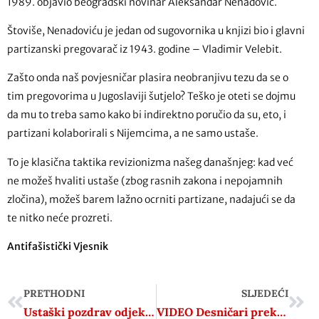
1989. objavio beogradski novinar Aleksandar Nenadović.
Štoviše, Nenadoviću je jedan od sugovornika u knjizi bio i glavni
partizanski pregovarač iz 1943. godine – Vladimir Velebit.
Zašto onda naš povjesničar plasira neobranjivu tezu da se o
tim pregovorima u Jugoslaviji šutjelo? Teško je oteti se dojmu
da mu to treba samo kako bi indirektno poručio da su, eto, i
partizani kolaborirali s Nijemcima, a ne samo ustaše.
To je klasična taktika revizionizma našeg današnjeg: kad već
ne možeš hvaliti ustaše (zbog rasnih zakona i nepojamnih
zločina), možeš barem lažno ocrniti partizane, nadajući se da
te nitko neće prozreti.
Antifašistički Vjesnik
PRETHODNI
SLJEDEĆI
Ustaški pozdrav odjekivao na Thompsonovom koncertu u Karlovcu
VIDEO Desničari prekinuli tribinu o Petrovačkoj cesti