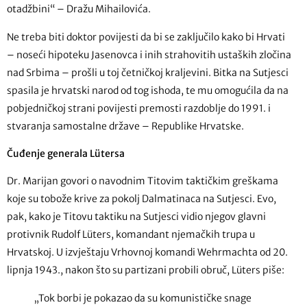
otadžbini“ – Dražu Mihailovića.
Ne treba biti doktor povijesti da bi se zaključilo kako bi Hrvati
– noseći hipoteku Jasenovca i inih strahovitih ustaških zločina
nad Srbima – prošli u toj četničkoj kraljevini. Bitka na Sutjesci
spasila je hrvatski narod od tog ishoda, te mu omogućila da na
pobjedničkoj strani povijesti premosti razdoblje do 1991. i
stvaranja samostalne države – Republike Hrvatske.
Čuđenje generala Lütersa
Dr. Marijan govori o navodnim Titovim taktičkim greškama
koje su tobože krive za pokolj Dalmatinaca na Sutjesci. Evo,
pak, kako je Titovu taktiku na Sutjesci vidio njegov glavni
protivnik Rudolf Lüters, komandant njemačkih trupa u
Hrvatskoj. U izvještaju Vrhovnoj komandi Wehrmachta od 20.
lipnja 1943., nakon što su partizani probili obruč, Lüters piše:
„Tok borbi je pokazao da su komunističke snage