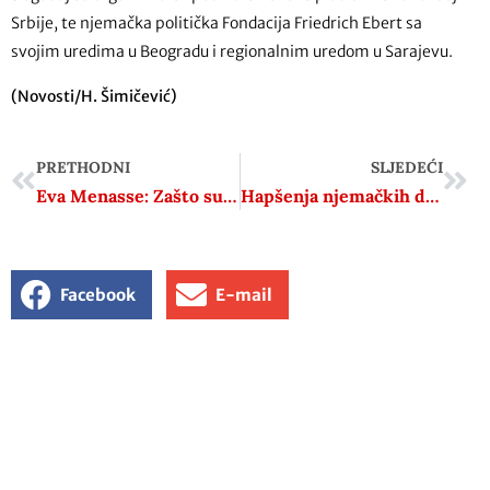
Srbije, te njemačka politička Fondacija Friedrich Ebert sa
svojim uredima u Beogradu i regionalnim uredom u Sarajevu.
(Novosti/H. Šimičević)
PRETHODNI
SLJEDEĆI
Eva Menasse: Zašto su svi šutjeli toliko dugo?
Hapšenja njemačkih desničara koji su htjeli obnoviti Drugi Rajh
Facebook
E-mail