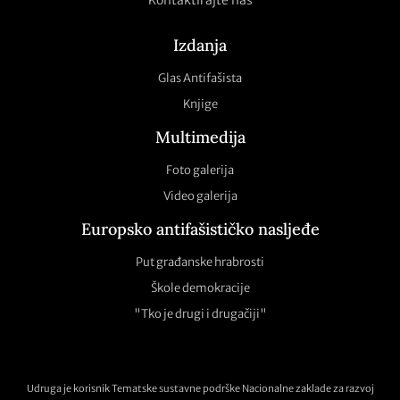
Kontaktirajte nas
Izdanja
Glas Antifašista
Knjige
Multimedija
Foto galerija
Video galerija
Europsko antifašističko nasljeđe
Put građanske hrabrosti
Škole demokracije
"Tko je drugi i drugačiji"
Udruga je korisnik Tematske sustavne podrške Nacionalne zaklade za razvoj