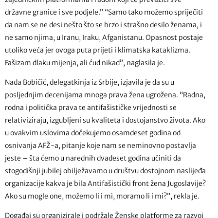
državne granice i sve podjele.” “Samo tako možemo spriječiti
da nam se ne desi nešto što se brzo i strašno desilo ženama, i
ne samo njima, u Iranu, Iraku, Afganistanu. Opasnost postaje
utoliko veća jer ovoga puta prijeti i klimatska kataklizma.
Fašizam dlaku mijenja, ali ćud nikad”, naglasila je.
Nađa Bobičić, delegatkinja iz Srbije, izjavila je da su u
posljednjim decenijama mnoga prava žena ugrožena. “Radna,
rodna i politička prava te antifašističke vrijednosti se
relativiziraju, izgubljeni su kvaliteta i dostojanstvo života. Ako
u ovakvim uslovima dočekujemo osamdeset godina od
osnivanja AFŽ-a, pitanje koje nam se neminovno postavlja
jeste – šta ćemo u narednih dvadeset godina učiniti da
stogodišnji jubilej obilježavamo u društvu dostojnom naslijeđa
organizacije kakva je bila Antifašistički front žena Jugoslavije?
Ako su mogle one, možemo li i mi, moramo li i mi?”, rekla je.
Događaj su organizirale i podržale Ženske platforme za razvoj