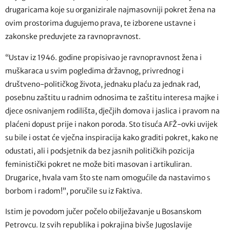
drugaricama koje su organizirale najmasovniji pokret žena na
ovim prostorima dugujemo prava, te izborene ustavne i
zakonske preduvjete za ravnopravnost.
“Ustav iz 1946. godine propisivao je ravnopravnost žena i
muškaraca u svim pogledima državnog, privrednog i
društveno-političkog života, jednaku plaću za jednak rad,
posebnu zaštitu u radnim odnosima te zaštitu interesa majke i
djece osnivanjem rodilišta, dječjih domova i jaslica i pravom na
plaćeni dopust prije i nakon poroda. Sto tisuća AFŽ-ovki uvijek
su bile i ostat će vječna inspiracija kako graditi pokret, kako ne
odustati, ali i podsjetnik da bez jasnih političkih pozicija
feministički pokret ne može biti masovan i artikuliran.
Drugarice, hvala vam što ste nam omogućile da nastavimo s
borbom i radom!”, poručile su iz Faktiva.
Istim je povodom jučer počelo obilježavanje u Bosanskom
Petrovcu. Iz svih republika i pokrajina bivše Jugoslavije