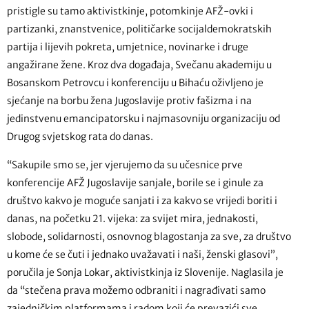
pristigle su tamo aktivistkinje, potomkinje AFŽ-ovki i
partizanki, znanstvenice, političarke socijaldemokratskih
partija i lijevih pokreta, umjetnice, novinarke i druge
angažirane žene. Kroz dva događaja, Svečanu akademiju u
Bosanskom Petrovcu i konferenciju u Bihaću oživljeno je
sjećanje na borbu žena Jugoslavije protiv fašizma i na
jedinstvenu emancipatorsku i najmasovniju organizaciju od
Drugog svjetskog rata do danas.
“Sakupile smo se, jer vjerujemo da su učesnice prve
konferencije AFŽ Jugoslavije sanjale, borile se i ginule za
društvo kakvo je moguće sanjati i za kakvo se vrijedi boriti i
danas, na početku 21. vijeka: za svijet mira, jednakosti,
slobode, solidarnosti, osnovnog blagostanja za sve, za društvo
u kome će se čuti i jednako uvažavati i naši, ženski glasovi”,
poručila je Sonja Lokar, aktivistkinja iz Slovenije. Naglasila je
da “stečena prava možemo odbraniti i nagrađivati samo
zajedničkim platformama i radom koji će prevazići sve