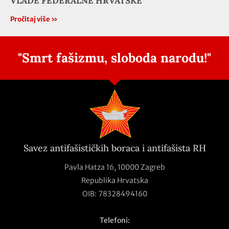
VLADE FEDERALNE HRVATSKE
Pročitaj više »
"Smrt fašizmu, sloboda narodu!"
Savez antifašističkih boraca i antifašista RH
Pavla Hatza 16,
10000 Zagreb
Republika Hrvatska
OIB: 78328494160
Telefoni: