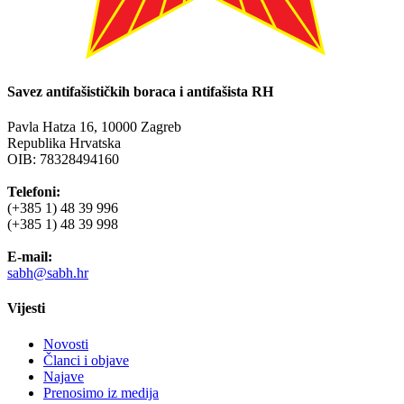
Savez antifašističkih boraca i antifašista RH
Pavla Hatza 16,
10000 Zagreb
Republika Hrvatska
OIB: 78328494160
Telefoni:
(+385 1) 48 39 996
(+385 1) 48 39 998
E-mail:
sabh@sabh.hr
Vijesti
Novosti
Članci i objave
Najave
Prenosimo iz medija