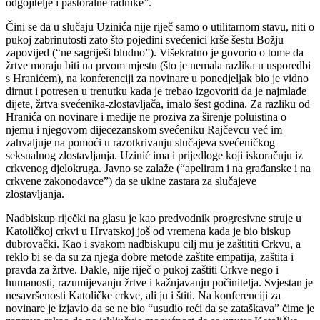
odgojitelje i pastoralne radnike”.
Čini se da u slučaju Uzinića nije riječ samo o utilitarnom stavu, niti o
pukoj zabrinutosti zato što pojedini svećenici krše šestu Božju
zapovijed (“ne sagriješi bludno”). Višekratno je govorio o tome da
žrtve moraju biti na prvom mjestu (što je nemala razlika u usporedbi
s Hranićem), na konferenciji za novinare u ponedjeljak bio je vidno
dirnut i potresen u trenutku kada je trebao izgovoriti da je najmlađe
dijete, žrtva svećenika-zlostavljača, imalo šest godina. Za razliku od
Hranića on novinare i medije ne proziva za širenje poluistina o
njemu i njegovom dijecezanskom svećeniku Rajčevcu već im
zahvaljuje na pomoći u razotkrivanju slučajeva svećeničkog
seksualnog zlostavljanja. Uzinić ima i prijedloge koji iskoračuju iz
crkvenog djelokruga. Javno se zalaže (“apeliram i na građanske i na
crkvene zakonodavce”) da se ukine zastara za slučajeve
zlostavljanja.
Nadbiskup riječki na glasu je kao predvodnik progresivne struje u
Katoličkoj crkvi u Hrvatskoj još od vremena kada je bio biskup
dubrovački. Kao i svakom nadbiskupu cilj mu je zaštititi Crkvu, a
reklo bi se da su za njega dobre metode zaštite empatija, zaštita i
pravda za žrtve. Dakle, nije riječ o pukoj zaštiti Crkve nego i
humanosti, razumijevanju žrtve i kažnjavanju počinitelja. Svjestan je
nesavršenosti Katoličke crkve, ali ju i štiti. Na konferenciji za
novinare je izjavio da se ne bio “usudio reći da se zataškava” čime je