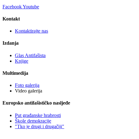
Facebook
Youtube
Kontakt
Kontaktirajte nas
Izdanja
Glas Antifašista
Knjige
Multimedija
Foto galerija
Video galerija
Europsko antifašističko nasljeđe
Put građanske hrabrosti
Škole demokracije
"Tko je drugi i drugačiji"