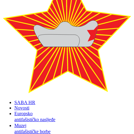
SABA HR
Novosti
Europsko
antifašističko nasljeđe
Muzej
antifašističke borbe