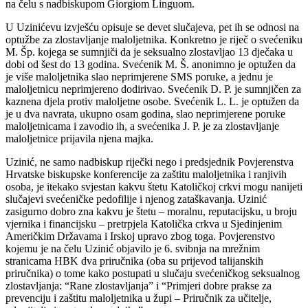
na čelu s nadbiskupom Giorgiom Linguom.
U Uzinićevu izvješću opisuje se devet slučajeva, pet ih se odnosi na
optužbe za zlostavljanje maloljetnika. Konkretno je riječ o svećeniku
M. Šp. kojega se sumnjiči da je seksualno zlostavljao 13 dječaka u
dobi od šest do 13 godina. Svećenik M. Š. anonimno je optužen da
je više maloljetnika slao neprimjerene SMS poruke, a jednu je
maloljetnicu neprimjereno dodirivao. Svećenik D. P. je sumnjičen za
kaznena djela protiv maloljetne osobe. Svećenik L. L. je optužen da
je u dva navrata, ukupno osam godina, slao neprimjerene poruke
maloljetnicama i zavodio ih, a svećenika J. P. je za zlostavljanje
maloljetnice prijavila njena majka.
Uzinić, ne samo nadbiskup riječki nego i predsjednik Povjerenstva
Hrvatske biskupske konferencije za zaštitu maloljetnika i ranjivih
osoba, je itekako svjestan kakvu štetu Katoličkoj crkvi mogu nanijeti
slučajevi svećeničke pedofilije i njenog zataškavanja. Uzinić
zasigurno dobro zna kakvu je štetu – moralnu, reputacijsku, u broju
vjernika i financijsku – pretrpjela Katolička crkva u Sjedinjenim
Američkim Državama i Irskoj upravo zbog toga. Povjerenstvo
kojemu je na čelu Uzinić objavilo je 6. svibnja na mrežnim
stranicama HBK dva priručnika (oba su prijevod talijanskih
priručnika) o tome kako postupati u slučaju svećeničkog seksualnog
zlostavljanja: “Rane zlostavljanja” i “Primjeri dobre prakse za
prevenciju i zaštitu maloljetnika u župi – Priručnik za učitelje,