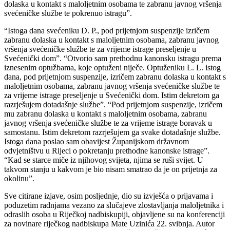
dolaska u kontakt s maloljetnim osobama te zabranu javnog vršenja
svećeničke službe te pokrenuo istragu”.
“Istoga dana svećeniku D. P., pod prijetnjom suspenzije izričem
zabranu dolaska u kontakt s maloljetnim osobama, zabranu javnog
vršenja svećeničke službe te za vrijeme istrage preseljenje u
Svećenički dom”. “Otvorio sam prethodnu kanonsku istragu prema
iznesenim optužbama, koje optuženi niječe. Optuženiku L. L. istog
dana, pod prijetnjom suspenzije, izričem zabranu dolaska u kontakt s
maloljetnim osobama, zabranu javnog vršenja svećeničke službe te
za vrijeme istrage preseljenje u Svećenički dom. Istim dekretom ga
razrješujem dotadašnje službe”. “Pod prijetnjom suspenzije, izričem
mu zabranu dolaska u kontakt s maloljetnim osobama, zabranu
javnog vršenja svećeničke službe te za vrijeme istrage boravak u
samostanu. Istim dekretom razrješujem ga svake dotadašnje službe.
Istoga dana poslao sam obavijest Županijskom državnom
odvjetništvu u Rijeci o pokretanju prethodne kanonske istrage”.
“Kad se starce miče iz njihovog svijeta, njima se ruši svijet. U
takvom stanju u kakvom je bio nisam smatrao da je on prijetnja za
okolinu”.
Sve citirane izjave, osim posljednje, dio su izvješća o prijavama i
poduzetim radnjama vezano za slučajeve zlostavljanja maloljetnika i
odraslih osoba u Riječkoj nadbiskupiji, objavljene su na konferenciji
za novinare riječkog nadbiskupa Mate Uzinića 22. svibnja. Autor