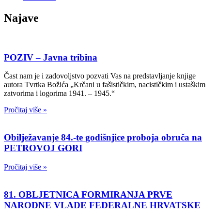
Najave
POZIV – Javna tribina
Čast nam je i zadovoljstvo pozvati Vas na predstavljanje knjige
autora Tvrtka Božića „Krčani u fašističkim, nacističkim i ustaškim
zatvorima i logorima 1941. – 1945.“
Pročitaj više »
Obilježavanje 84.-te godišnjice proboja obruča na
PETROVOJ GORI
Pročitaj više »
81. OBLJETNICA FORMIRANJA PRVE
NARODNE VLADE FEDERALNE HRVATSKE