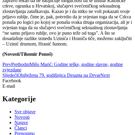
zapravo rekao da ne isključuje mogućnost da se unutar Katoličke
crkve, ogranka u Hrvatskoj, slučajevi svećeničkog seksualnog
zlostavljanja zataškavaju. Kazao je i da nitko ne voli pokazati svoje
prljavo rublje, čime je, pak, potvrdio da je svjestan toga da se Crkva
ponaša po logici po kojoj se ponaša svaka druga organizacija, ali je i
svjestan toga da su slučajevi svećeničkog seksualnog zlostavljanja
“ne samo prljavo rublje, ovo je puno teže od toga”. A što se
dosadašnje razlike između Uzinića i Hraniča tiče, možemo zaključiti
– Uzinić drumom, Hranić šumom.
(Novosti/Tihomir Ponoš)
Prev
Prethodni
Mišo Marić: Godine teške, godine slavne, godine
zvjezdane
Sljedeći
Obilježena 79. godišnjica Desanta na Drvar
Next
Facebook
E-mail
Kategorije
Sve objave
Novosti
Najave
Članci
Prenosimo