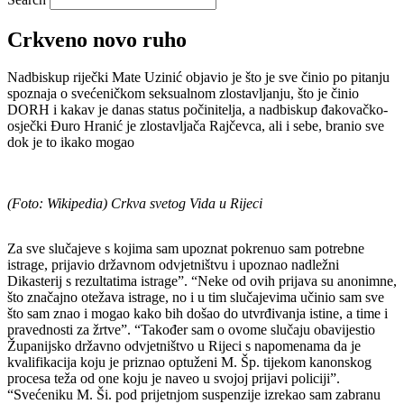
Crkveno novo ruho
Nadbiskup riječki Mate Uzinić objavio je što je sve činio po pitanju
spoznaja o svećeničkom seksualnom zlostavljanju, što je činio
DORH i kakav je danas status počinitelja, a nadbiskup đakovačko-
osječki Đuro Hranić je zlostavljača Rajčevca, ali i sebe, branio sve
dok je to ikako mogao
(Foto: Wikipedia) Crkva svetog Vida u Rijeci
Za sve slučajeve s kojima sam upoznat pokrenuo sam potrebne
istrage, prijavio državnom odvjetništvu i upoznao nadležni
Dikasterij s rezultatima istrage”. “Neke od ovih prijava su anonimne,
što značajno otežava istrage, no i u tim slučajevima učinio sam sve
što sam znao i mogao kako bih došao do utvrđivanja istine, a time i
pravednosti za žrtve”. “Također sam o ovome slučaju obavijestio
Županijsko državno odvjetništvo u Rijeci s napomenama da je
kvalifikacija koju je priznao optuženi M. Šp. tijekom kanonskog
procesa teža od one koju je naveo u svojoj prijavi policiji”.
“Svećeniku M. Ši. pod prijetnjom suspenzije izrekao sam zabranu