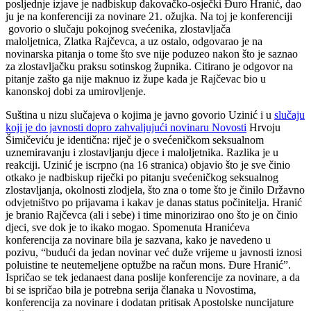
posljednje izjave je nadbiskup đakovačko-osječki Đuro Hranić, dao
ju je na konferenciji za novinare 21. ožujka. Na toj je konferenciji
govorio o slučaju pokojnog svećenika, zlostavljača
maloljetnica, Zlatka Rajčevca, a uz ostalo, odgovarao je na
novinarska pitanja o tome što sve nije poduzeo nakon što je saznao
za zlostavljačku praksu sotinskog župnika. Citirano je odgovor na
pitanje zašto ga nije maknuo iz župe kada je Rajčevac bio u
kanonskoj dobi za umirovljenje.
Suština u nizu slučajeva o kojima je javno govorio Uzinić i u
slučaju
koji je do javnosti dopro zahvaljujući novinaru Novosti
Hrvoju
Šimičeviću je identična: riječ je o svećeničkom seksualnom
uznemiravanju i zlostavljanju djece i maloljetnika. Razlika je u
reakciji. Uzinić je iscrpno (na 16 stranica) objavio što je sve činio
otkako je nadbiskup riječki po pitanju svećeničkog seksualnog
zlostavljanja, okolnosti zlodjela, što zna o tome što je činilo Državno
odvjetništvo po prijavama i kakav je danas status počinitelja. Hranić
je branio Rajčevca (ali i sebe) i time minorizirao ono što je on činio
djeci, sve dok je to ikako mogao. Spomenuta Hranićeva
konferencija za novinare bila je sazvana, kako je navedeno u
pozivu, “budući da jedan novinar već duže vrijeme u javnosti iznosi
poluistine te neutemeljene optužbe na račun mons. Đure Hranić”.
Ispričao se tek jedanaest dana poslije konferencije za novinare, a da
bi se ispričao bila je potrebna serija članaka u Novostima,
konferencija za novinare i dodatan pritisak Apostolske nuncijature