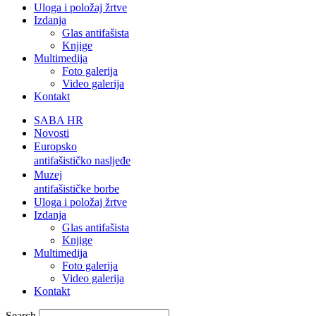
Uloga i položaj žrtve
Izdanja
Glas antifašista
Knjige
Multimedija
Foto galerija
Video galerija
Kontakt
SABA HR
Novosti
Europsko
antifašističko nasljeđe
Muzej
antifašističke borbe
Uloga i položaj žrtve
Izdanja
Glas antifašista
Knjige
Multimedija
Foto galerija
Video galerija
Kontakt
Search