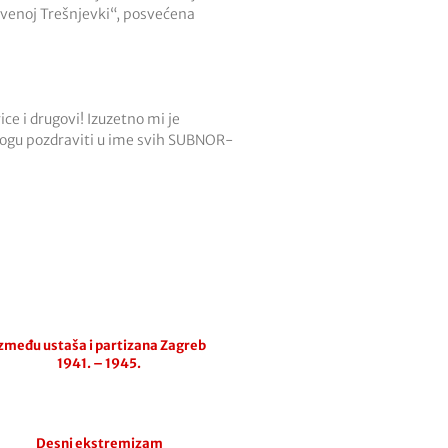
rvenoj Trešnjevki“, posvećena
rice i drugovi! Izuzetno mi je
mogu pozdraviti u ime svih SUBNOR-
zmeđu ustaša i partizana Zagreb
1941. – 1945.
Desni ekstremizam