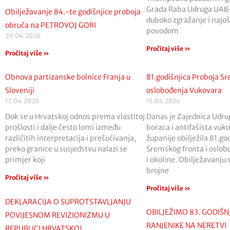
Grada Raba Udruga UAB-
Obilježavanje 84.-te godišnjice proboja
duboko zgražanje i najoš
obruča na PETROVOJ GORI
povodom
29.04.2026
Pročitaj više »
Pročitaj više »
Obnova partizanske bolnice Franja u
81.godišnjica Proboja Sr
Sloveniji
oslobođenja Vukovara
17.04.2026
15.04.2026
Dok se u Hrvatskoj odnos prema vlastitoj
Danas je Zajednica Udrug
prošlosti i dalje često lomi između
boraca i antifašista vu
različitih interpretacija i prešućivanja,
županije obilježila 81.go
preko granice u susjedstvu nalazi se
Sremskog fronta i oslob
primjer koji
i okoline. Obilježavanju 
brojne
Pročitaj više »
Pročitaj više »
DEKLARACIJA O SUPROTSTAVLJANJU
OBILJEŽIMO 83. GODIŠN
POVIJESNOM REVIZIONIZMU U
RANJENIKE NA NERETVI
REPUBLICI HRVATSKOJ