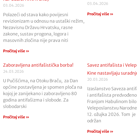
03.04.2026
03.04.2026
Pročitaj više »
Polazeći od stava kako povijesni
revizionizam u odnosu na ustaški režim,
Nezavisnu Državu Hrvatsku, rasne
zakone, sustav progona, logora i
masovnih zločina nije prava niti
Pročitaj više »
Zaboravljena antifašistička borba!
Savez antifašista i Vele
24.03.2026
Kine nastavljaju suradnj
20.03.2026
U Pučišćima, na Otoku Braču, za Dan
općine postavljena je spomen ploča na
Izaslanstvo Saveza antif
kojoj je zanijekano i zaboravljeno 80
i antifašista predvođen
godina antifašizma i slobode. Za
Franjom Habulinom bilo 
slobodarski
Veleposlanstvu Narodne
12. ožujka 2026. Tom j
Pročitaj više »
održan
Pročitaj više »