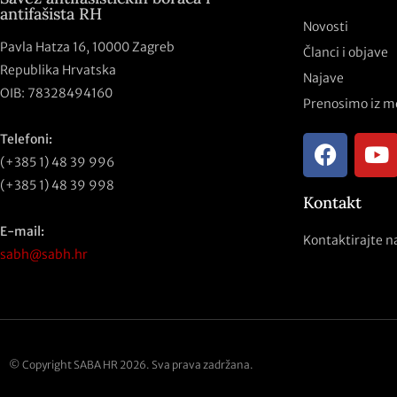
antifašista RH
Novosti
Pavla Hatza 16,
10000 Zagreb
Članci i objave
Republika Hrvatska
Najave
OIB: 78328494160
Prenosimo iz m
Telefoni:
(+385 1) 48 39 996
(+385 1) 48 39 998
Kontakt
E-mail:
Kontaktirajte n
sabh@sabh.hr
© Copyright SABA HR 2026. Sva prava zadržana.