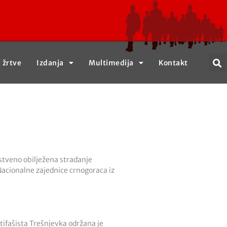
j žrtve
Izdanja
Multimedija
Kontakt
nstveno obilježena stradanje
Nacionalne zajednice crnogoraca iz
ntifašista Trešnjevka održana je