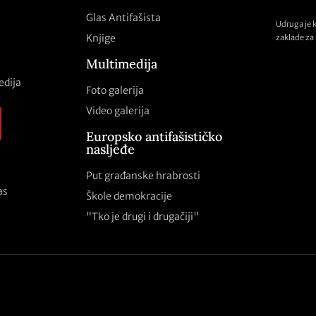
Glas Antifašista
Udruga je 
Knjige
zaklade za 
Multimedija
edija
Foto galerija
Video galerija
Europsko antifašističko
nasljeđe
Put građanske hrabrosti
as
Škole demokracije
"Tko je drugi i drugačiji"