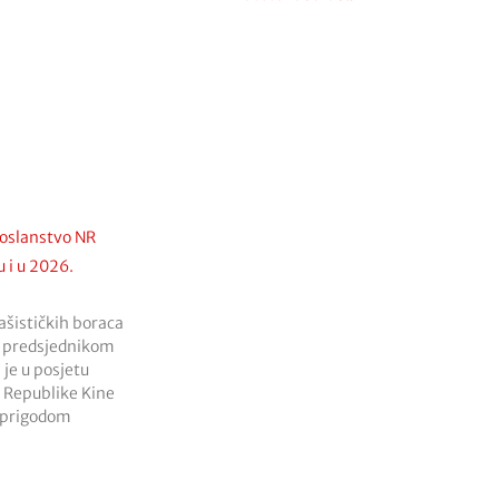
poslanstvo NR
u i u 2026.
ašističkih boraca
o predsjednikom
je u posjetu
 Republike Kine
e prigodom