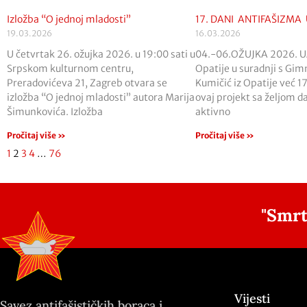
Izložba “O jednoj mladosti”
17. DANI ANTIFAŠIZMA 
19.03.2026
16.03.2026
U četvrtak 26. ožujka 2026. u 19:00 sati u
04.-06.OŽUJKA 2026. 
Srpskom kulturnom centru,
Opatije u suradnji s Gi
Preradovićeva 21, Zagreb otvara se
Kumičić iz Opatije već 1
izložba “O jednoj mladosti” autora Marija
ovaj projekt sa željom d
Šimunkovića. Izložba
aktivno
Pročitaj više »
Pročitaj više »
1
2
3
4
…
76
"Smrt
Vijesti
Savez antifašističkih boraca i