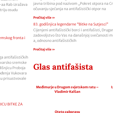
javna tribina pod nazivom „Pokret otpora na C
aa Rab izražava
očuvanju sjećanja na antifašistički otpor na
triju osudu
Pročitaj više »
83. godišnjica legendarne “Bitke na Sutjesci”
Cijenjeni antifašistički borci i antifašisti, Druga
zadovoljstvo što Vas na današnjoj svečanosti 
emskog fronta i
a, odnosno antifašističkih
Pročitaj više »
a antifašističkih
kovarsko sremske
Glas antifašista
dišnjicu Proboja
ođenja Vukovara
su prisustvovale
Međimurje u Drugom svjetskom ratu –
I
Vladimir Kalšan
JICU BITKE ZA
Oteto zaboravu