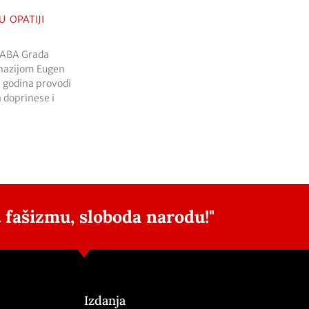
U OPATIJI
UABA Grada
mnazijom Eugen
7 godina provodi
a doprinese i
 fašizmu, sloboda narodu!"
Izdanja