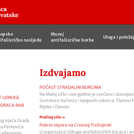
aca
rvatske
ropsko
Muzej
Uloga i položa
ifašističko nasljeđe
antifašističke borbe
Izdvajamo
POČAST STRADALIM BORCIMA
Na Maloj Učki i ove godine je svečano i dostoja
T UDRUGE
Svetotara Vučinića i njegovih suborca. Članovi 
 BORACA RAB
Rijeke i članovi
Pročitaj više »
g vijeća Grada
Pokret otpora na Crvenoj Trešnjevki
ka Perkovića
U organizaciji Udruge antifašističkih boraca i a
rađaninom