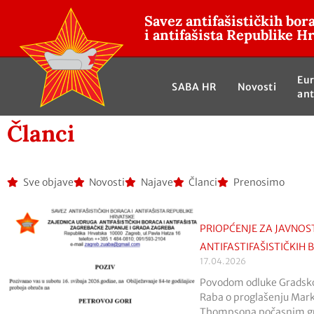
Savez antifašističkih bor
i antifašista Republike H
Eu
SABA HR
Novosti
ant
Članci
Sve objave
Novosti
Najave
Članci
Prenosimo
PRIOPĆENJE ZA JAVNOS
ANTIFASTIFAŠISTIČKIH
17.04.2026
Povodom odluke Gradsko
Raba o proglašenju Mar
Thompsona počasnim g