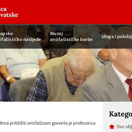
aca
rvatske
ropsko
Muzej
Uloga i položa
ifašističko nasljeđe
antifašističke borbe
Katego
ma približiti antifašizam govorila je profesorica
Sve ob