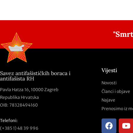
"Smrt
Vijesti
Savez antifašističkih boraca i
antifašista RH
Novosti
Pavla Hatza 16,
10000 Zagreb
Članci i objave
Republika Hrvatska
Najave
OIB: 78328494160
Prenosimo iz m
Telefoni:
(+385 1) 48 39 996