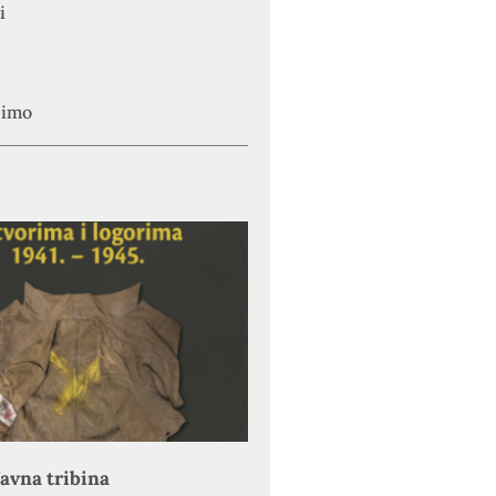
i
simo
avna tribina