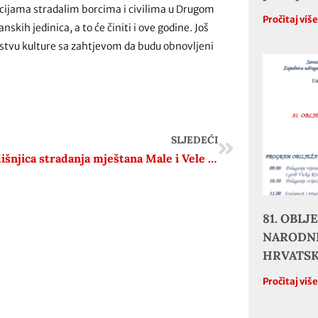
racijama stradalim borcima i civilima u Drugom
Pročitaj viš
kih jedinica, a to će činiti i ove godine. Još
stvu kulture sa zahtjevom da budu obnovljeni
SLJEDEĆI
80. godišnjica stradanja mještana Male i Vele Učke
81. OBL
NARODNE
HRVATS
Pročitaj viš