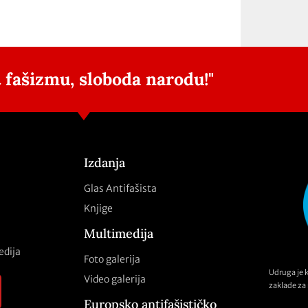
 fašizmu, sloboda narodu!"
Izdanja
Glas Antifašista
Knjige
Multimedija
edija
Foto galerija
Udruga je 
Video galerija
zaklade za 
Europsko antifašističko