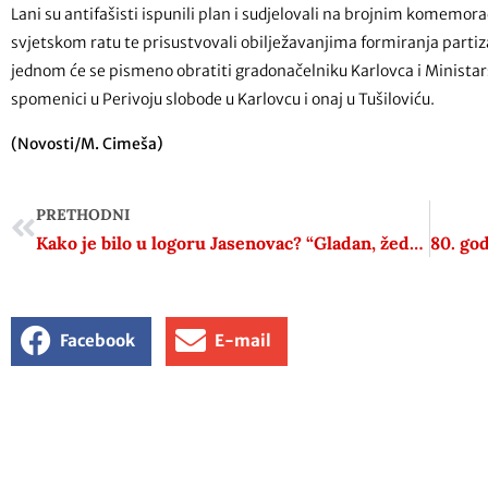
Lani su antifašisti ispunili plan i sudjelovali na brojnim komemo
svjetskom ratu te prisustvovali obilježavanjima formiranja partizans
jednom će se pismeno obratiti gradonačelniku Karlovca i Ministar
spomenici u Perivoju slobode u Karlovcu i onaj u Tušiloviću.
(Novosti/M. Cimeša)
PRETHODNI
Kako je bilo u logoru Jasenovac? “Gladan, žedan, od ustaša sam tražio vode… Gledao sam kad su mi umrle dvije sestre”
Facebook
E-mail