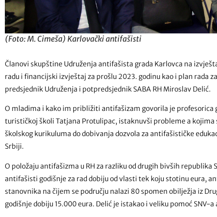
(Foto: M. Cimeša) Karlovački antifašisti
Članovi skupštine Udruženja antifašista grada Karlovca na izvještaj
radu i financijski izvještaj za prošlu 2023. godinu kao i plan rada z
predsjednik Udruženja i potpredsjednik SABA RH Miroslav Delić.
O mladima i kako im približiti antifašizam govorila je profesorica
turističkoj školi Tatjana Protulipac, istaknuvši probleme a kojima s
školskog kurikuluma do dobivanja dozvola za antifašističke edukacije
Srbiji.
O položaju antifašizma u RH za razliku od drugih bivših republika S
antifašisti godišnje za rad dobiju od vlasti tek koju stotinu eura, a
stanovnika na čijem se području nalazi 80 spomen obilježja iz Drug
godišnje dobiju 15.000 eura. Delić je istakao i veliku pomoć SNV-a 