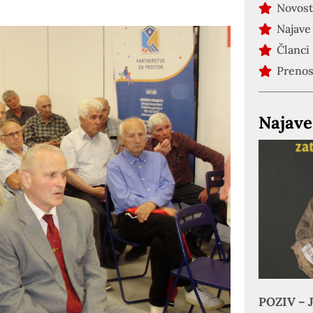
Novost
Najave
Članci
Preno
Najave
POZIV – J