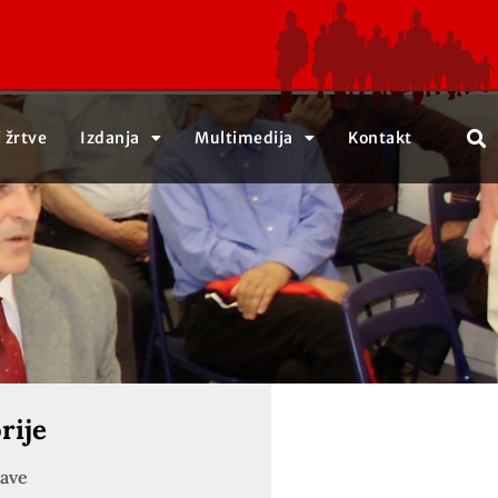
j žrtve
Izdanja
Multimedija
Kontakt
rije
jave