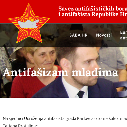
Savez antifašističkih bor
i antifašista Republike H
Eu
SABA HR
Novosti
ant
Antifašizam mladima
Na sjednici Udruženja antifašista grada Karlovca o tome kako mladi
Tatjana Protulipac