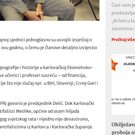
Čast nam je
predstavlja
„Krčani u f
zatvorima i
noj sjednici jednoglasno su usvojili izvještaj o
Pročitaj viš
a ovu godinu, o čemu je članove detaljno izvijestio
 geografije i historije u karlovačkoj Ekonomsko-
e učenici i profesori susreću – od financija,
 što nije slučaj npr. u BiH, Sloveniji, Crnoj Gori i
FRJ govorio je predsjednik Delić. Dok karlovački
ntifašisti Metlike, općine od osam hiljada
og svjetskog rata i nijedno nije devastirano,
Obilježav
antifašistima iz Karlovca i Karlovačke županije.
proboja 