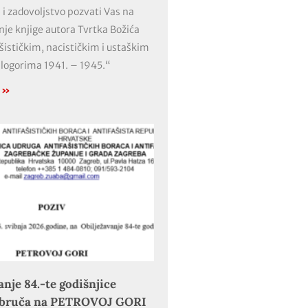
 i zadovoljstvo pozvati Vas na
nje knjige autora Tvrtka Božića
ašističkim, nacističkim i ustaškim
 logorima 1941. – 1945.“
e »
anje 84.-te godišnjice
obruča na PETROVOJ GORI