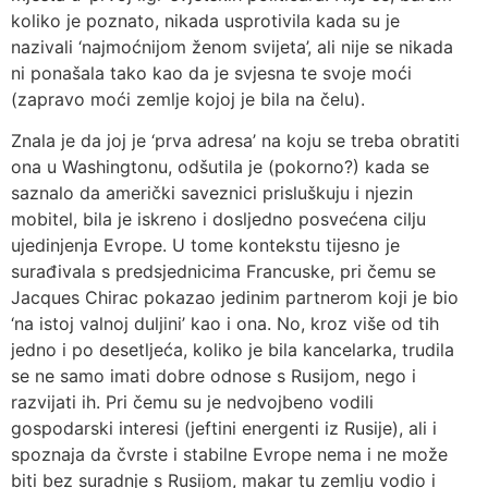
koliko je poznato, nikada usprotivila kada su je
nazivali ‘najmoćnijom ženom svijeta’, ali nije se nikada
ni ponašala tako kao da je svjesna te svoje moći
(zapravo moći zemlje kojoj je bila na čelu).
Znala je da joj je ‘prva adresa’ na koju se treba obratiti
ona u Washingtonu, odšutila je (pokorno?) kada se
saznalo da američki saveznici prisluškuju i njezin
mobitel, bila je iskreno i dosljedno posvećena cilju
ujedinjenja Evrope. U tome kontekstu tijesno je
surađivala s predsjednicima Francuske, pri čemu se
Jacques Chirac pokazao jedinim partnerom koji je bio
‘na istoj valnoj duljini’ kao i ona. No, kroz više od tih
jedno i po desetljeća, koliko je bila kancelarka, trudila
se ne samo imati dobre odnose s Rusijom, nego i
razvijati ih. Pri čemu su je nedvojbeno vodili
gospodarski interesi (jeftini energenti iz Rusije), ali i
spoznaja da čvrste i stabilne Evrope nema i ne može
biti bez suradnje s Rusijom, makar tu zemlju vodio i