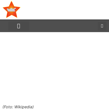
Savez antifašističkih boraca
i antifašista Republike
Hrvatske
ANGELA MERKEL –
ODLIKOVANJE ZA
ŠUTNJU?
(Foto: Wikipedia)