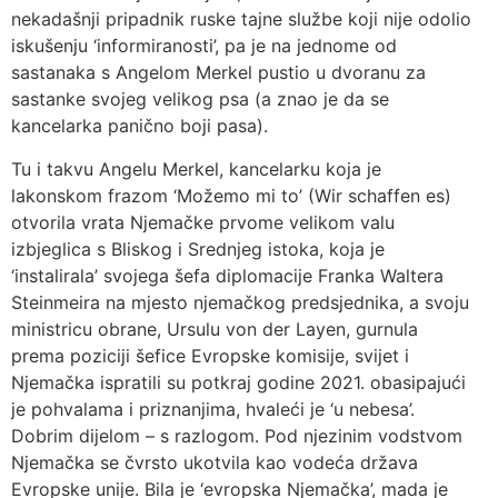
nekadašnji pripadnik ruske tajne službe koji nije odolio
iskušenju ‘informiranosti’, pa je na jednome od
sastanaka s Angelom Merkel pustio u dvoranu za
sastanke svojeg velikog psa (a znao je da se
kancelarka panično boji pasa).
Tu i takvu Angelu Merkel, kancelarku koja je
lakonskom frazom ‘Možemo mi to’ (Wir schaffen es)
otvorila vrata Njemačke prvome velikom valu
izbjeglica s Bliskog i Srednjeg istoka, koja je
‘instalirala’ svojega šefa diplomacije Franka Waltera
Steinmeira na mjesto njemačkog predsjednika, a svoju
ministricu obrane, Ursulu von der Layen, gurnula
prema poziciji šefice Evropske komisije, svijet i
Njemačka ispratili su potkraj godine 2021. obasipajući
je pohvalama i priznanjima, hvaleći je ‘u nebesa’.
Dobrim dijelom – s razlogom. Pod njezinim vodstvom
Njemačka se čvrsto ukotvila kao vodeća država
Evropske unije. Bila je ‘evropska Njemačka’, mada je