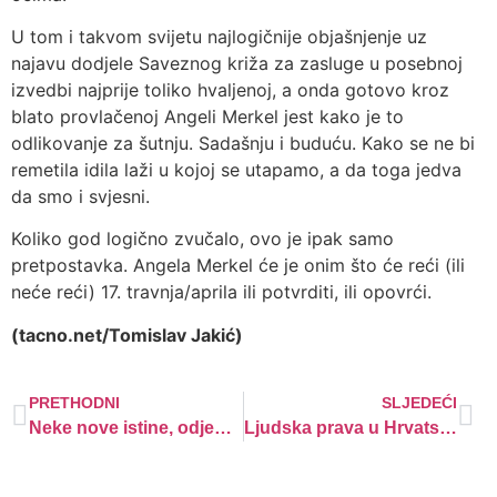
U tom i takvom svijetu najlogičnije objašnjenje uz
najavu dodjele Saveznog križa za zasluge u posebnoj
izvedbi najprije toliko hvaljenoj, a onda gotovo kroz
blato provlačenoj Angeli Merkel jest kako je to
odlikovanje za šutnju. Sadašnju i buduću. Kako se ne bi
remetila idila laži u kojoj se utapamo, a da toga jedva
da smo i svjesni.
Koliko god logično zvučalo, ovo je ipak samo
pretpostavka. Angela Merkel će je onim što će reći (ili
neće reći) 17. travnja/aprila ili potvrditi, ili opovrći.
(tacno.net/Tomislav Jakić)
PRETHODNI
SLJEDEĆI
Neke nove istine, odjednom
Ljudska prava u Hrvatskoj bez značajnijeg napretka