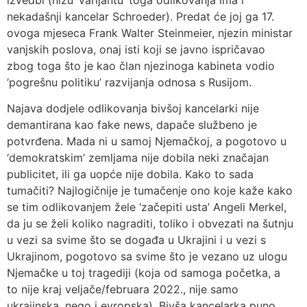
nekadašnji kancelar Schroeder). Predat će joj ga 17.
ovoga mjeseca Frank Walter Steinmeier, njezin ministar
vanjskih poslova, onaj isti koji se javno ispričavao
zbog toga što je kao član njezinoga kabineta vodio
‘pogrešnu politiku’ razvijanja odnosa s Rusijom.
Najava dodjele odlikovanja bivšoj kancelarki nije
demantirana kao fake news, dapače službeno je
potvrđena. Mada ni u samoj Njemačkoj, a pogotovo u
‘demokratskim’ zemljama nije dobila neki značajan
publicitet, ili ga uopće nije dobila. Kako to sada
tumačiti? Najlogičnije je tumačenje ono koje kaže kako
se tim odlikovanjem žele ‘začepiti usta’ Angeli Merkel,
da ju se želi koliko nagraditi, toliko i obvezati na šutnju
u vezi sa svime što se događa u Ukrajini i u vezi s
Ukrajinom, pogotovo sa svime što je vezano uz ulogu
Njemačke u toj tragediji (koja od samoga početka, a
to nije kraj veljače/februara 2022., nije samo
ukrajinska, nego i evropska). Bivša kancelarka puno