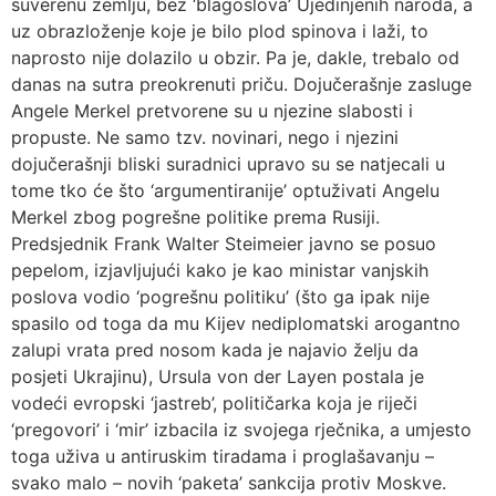
suverenu zemlju, bez ‘blagoslova’ Ujedinjenih naroda, a
uz obrazloženje koje je bilo plod spinova i laži, to
naprosto nije dolazilo u obzir. Pa je, dakle, trebalo od
danas na sutra preokrenuti priču. Dojučerašnje zasluge
Angele Merkel pretvorene su u njezine slabosti i
propuste. Ne samo tzv. novinari, nego i njezini
dojučerašnji bliski suradnici upravo su se natjecali u
tome tko će što ‘argumentiranije’ optuživati Angelu
Merkel zbog pogrešne politike prema Rusiji.
Predsjednik Frank Walter Steimeier javno se posuo
pepelom, izjavljujući kako je kao ministar vanjskih
poslova vodio ‘pogrešnu politiku’ (što ga ipak nije
spasilo od toga da mu Kijev nediplomatski arogantno
zalupi vrata pred nosom kada je najavio želju da
posjeti Ukrajinu), Ursula von der Layen postala je
vodeći evropski ‘jastreb’, političarka koja je riječi
‘pregovori’ i ‘mir’ izbacila iz svojega rječnika, a umjesto
toga uživa u antiruskim tiradama i proglašavanju –
svako malo – novih ‘paketa’ sankcija protiv Moskve.