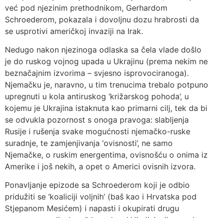
već pod njezinim prethodnikom, Gerhardom
Schroederom, pokazala i dovoljnu dozu hrabrosti da
se usprotivi američkoj invaziji na Irak.
Nedugo nakon njezinoga odlaska sa čela vlade došlo
je do ruskog vojnog upada u Ukrajinu (prema nekim ne
beznačajnim izvorima – svjesno isprovociranoga).
Njemačku je, naravno, u tim trenucima trebalo potpuno
upregnuti u kola antiruskog ‘križarskog pohoda’, u
kojemu je Ukrajina istaknuta kao primarni cilj, tek da bi
se odvukla pozornost s onoga pravoga: slabljenja
Rusije i rušenja svake mogućnosti njemačko-ruske
suradnje, te zamjenjivanja ‘ovisnosti’, ne samo
Njemačke, o ruskim energentima, ovisnošću o onima iz
Amerike i još nekih, a opet o Americi ovisnih izvora.
Ponavljanje epizode sa Schroederom koji je odbio
pridužiti se ‘koaliciji voljnih’ (baš kao i Hrvatska pod
Stjepanom Mesićem) i napasti i okupirati drugu