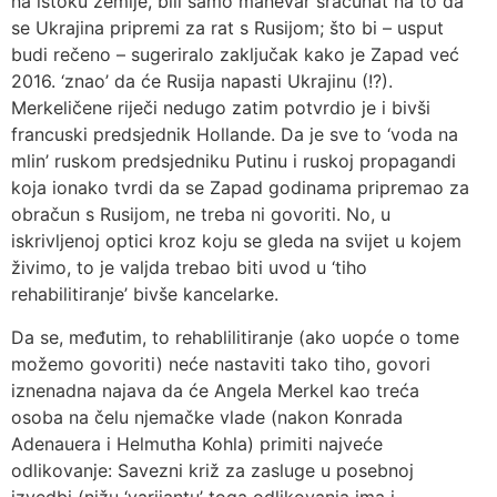
na istoku zemlje, bili samo manevar sračunat na to da
se Ukrajina pripremi za rat s Rusijom; što bi – usput
budi rečeno – sugeriralo zaključak kako je Zapad već
2016. ‘znao’ da će Rusija napasti Ukrajinu (!?).
Merkeličene riječi nedugo zatim potvrdio je i bivši
francuski predsjednik Hollande. Da je sve to ‘voda na
mlin’ ruskom predsjedniku Putinu i ruskoj propagandi
koja ionako tvrdi da se Zapad godinama pripremao za
obračun s Rusijom, ne treba ni govoriti. No, u
iskrivljenoj optici kroz koju se gleda na svijet u kojem
živimo, to je valjda trebao biti uvod u ‘tiho
rehabilitiranje’ bivše kancelarke.
Da se, međutim, to rehablilitiranje (ako uopće o tome
možemo govoriti) neće nastaviti tako tiho, govori
iznenadna najava da će Angela Merkel kao treća
osoba na čelu njemačke vlade (nakon Konrada
Adenauera i Helmutha Kohla) primiti najveće
odlikovanje: Savezni križ za zasluge u posebnoj
izvedbi (nižu ‘varijantu’ toga odlikovanja ima i