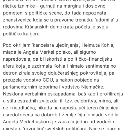
rijetke iznimke – gurnuti na marginu i doslovno
pometeni s političke scene, do tada nepoznata
znanstvenica koja se u pravome trenutku ‘udomila’ u
redovima Kršnanskih demokrata počela je svoju
političku karijeru.
Pod okriljem ‘kancelara ujedinjenja’, Helmuta Kohla,
mlada je Angela Merkel polako, ali sigurno
napredovala, da bi iskoristila političko-financijsku
aferu koja je uzdrmala Kohla i nimalo sentimentalno
detronizirala svojeg dojučerašnjeg pokrovitelja, pa
preuzela vodstvo CDU, a nakon pobjede na
parlamentarnim izborima i vodstvo Njemačke.
Nesklona verbalnim eskapadama, baš kao i profiliranju
u stilu estradnih zvijezda, ili tzv. celebritya, mirna, ali
ne i neodlučna, nikada ne napuštajući teren činjenica,
usredotočena na dobrobit zemlje čiju je vladu vodila,
Angela Merkel uskoro je zauzela jedno od vodećih
mjesta u ‘prvoj ligi’ svjetskih političara. Nije se, barem