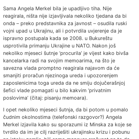
Sama Angela Merkel bila je upadljivo tiha. Nije
reagirala, ništa nije izjavljivala nekoliko tjedana da bi
onda – preko predstavnika za javnost – osudila ruski
vojni upad u Ukrajinu, ali i potvrdila uvjerenje da je
ispravno postupala kada se 2008. u Bukureštu
usprotivila primanju Ukrajine u NATO. Nakon još
nekoliko mjeseci šutnje ‘procurila’ je vijest kako bivša
kancelarka radi na svojim memoarima, na što je
savezna vlada promptno reagirala najavom da će
smanjiti proračun njezinoga ureda i upozorenjem
zaposlenicima toga ureda da ne smiju dojučerašnjoj
šefici vlade pomagati u bilo kakvim ‘privatnim
poslovima’ (čitaj: pisanju memoara).
I opet nekoliko mjeseci šutnja, da bi potom u pomalo
čudnim okolnostima (telefonski razgovor?) Angela
Merkel izjavila kako su sporazumi iz Minska za koje se
tvrdilo da im je cilj razriješiti ukrajinsku krizu i pobunu