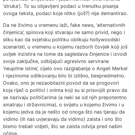
‘struka’). To su objavljeni podaci u trenutku pisanja
ovoga teksta, podaci koje nitko (još?) nije demantirao.
Da ne živimo u vremenu laži, fake news, ‘alternativnih
činjenica’, spinova koji stvaraju ne samo privid, nego i
sliku kao da svjetsku politiku oblikuju hollywoodski
scenaristi, u vremenu u kojemu razborit čovjek koji još
uvijek inzistira na tome da sagledava činjenice i izvodi
svoje zaključke, odbijajući agresivno servirane
‘neupitne istine’, cijelo ovo razglabanje o Angeli Merkel
i njezinome odlikovanju bilo bi izlišno, bespredmetno.
Ovako, ono je nezaobilazni povod da se progovori
koja riječ o politici i onima koji su si prisvojili pravo da
se nazivaju političarima (a neki se od njih prepotentno
smatraju i državnicima), o svijetu u kojemu živimo i u
kojemu jedva da je nešto od onoga što nas tjeraju da
vidimo (ili nas uvjeravaju da vidimo) zaista i ono što
bismo trebali vidjeti, što se zaista odvija pred našim
očima.