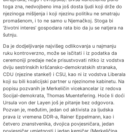
toga zna, nedvojbeno ima još dosta ljudi koji drže do
njezinoga mišljenja i koji njezinu politiku ne smatraju
promašenom, i to ne samo u Njemačkoj. Stoga bi
‘životni interes’ gospodara rata bio da ju se natjera na
šutnju.
Da je dodjeljivanje najvišeg odlikovanja u najmanju
ruku kontroverzno, može se isčitati i iz podatka da
ceremoniji predaje neće prisustvovati nitko iz vodstva
dviju sestrinskih kršćansko-demokratskih stranaka,
CDU (njezine stanke!) i CSU, kao ni iz vodstva Liberala
koji su bili koalicijski partner u njezinome kabinetu. Na
popisu pozvanih je Merkeličin vicekancelar iz redova
Socijal-demokrata, Thomas Muentefering. Hoće li doći
Ursula von der Layen još je pitanje bez odgovora.
Pozvan je, međutim, jedan od aktivista za ljudska
prava iz vremena DDR-a, Rainer Eppelmann, kao i
četvero znanstvenika, dvojica povjesničara, jedan
povjesničar umjetnosti i jedan kemičar (Merkeličina