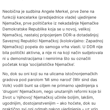
Neobična je sudbina Angele Merkel, prve žene na
funkciji kancelarke (predsjednice vlade) ujedinjene
Njemačke, prve političarke iz nekadašnje Njemačke
Demokratske Republike koja se u novoj, velikoj
Njemačkoj, nastaloj pripojenjem DDR-a dotadašnjoj
Saveznoj Republici Njemačkoj (kolokvijalno: Zapadnoj
Njemačkoj) popela do samoga vrha vlasti. U DDR nije
bila politički aktivna, a nije ni na koji način sudjelovala
ni u demonstracijama i nemirima što su označili
početak kraja ‘socijalističke Njemačke’.
No, dok su oni koji su na ulicama istočnonjemačkih
gradova pod parolom ‘Mi smo narod’ (Wir sind das
Volk) vodili bunt sa ciljem ne primarno ujedinjenja s
‘drugom’ Njemačkom, nego unutarnjih reformi koje bi
život u ‘njihovoj’ Njemačkoj učinile boljim, lakšim,
ugodnijim, dostojanstvenijim – ako hoćete, dok su
praktično svi oni odmah nakon ujedinjenja – uz vrlo