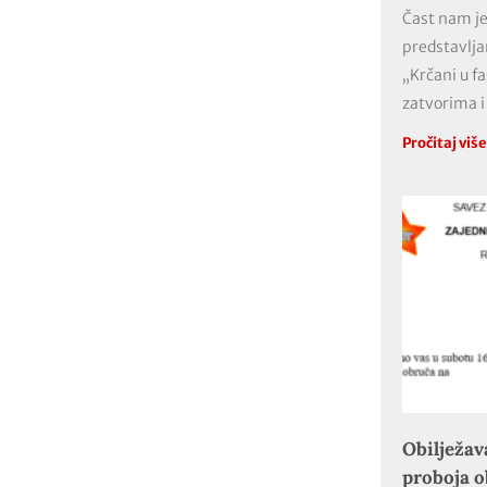
Čast nam je
predstavlja
„Krčani u f
zatvorima i
Pročitaj viš
Obilježav
proboja 