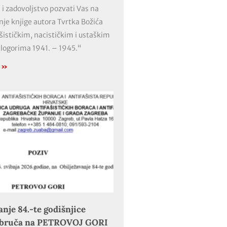
 i zadovoljstvo pozvati Vas na
nje knjige autora Tvrtka Božića
ašističkim, nacističkim i ustaškim
 logorima 1941. – 1945.“
e »
anje 84.-te godišnjice
obruča na PETROVOJ GORI