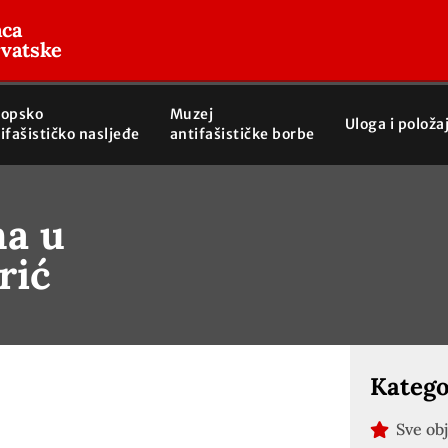
aca
rvatske
ropsko
Muzej
Uloga i položa
ifašističko nasljeđe
antifašističke borbe
na u
rić
Katego
Sve ob