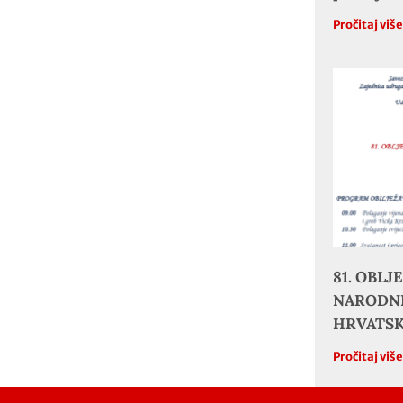
Pročitaj viš
81. OBL
NARODNE
HRVATS
Pročitaj viš