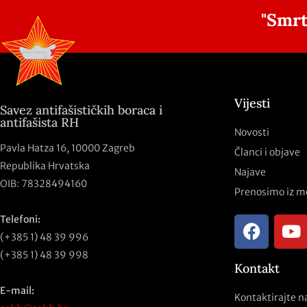
"Smrt
Vijesti
Savez antifašističkih boraca i
antifašista RH
Novosti
Pavla Hatza 16,
10000 Zagreb
Članci i objave
Republika Hrvatska
Najave
OIB: 78328494160
Prenosimo iz m
Telefoni:
(+385 1) 48 39 996
(+385 1) 48 39 998
Kontakt
E-mail:
Kontaktirajte n