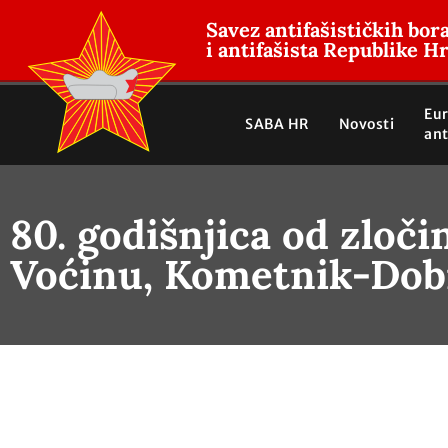
Savez antifašističkih bor
i antifašista Republike H
Eu
SABA HR
Novosti
ant
80. godišnjica od zloči
Voćinu, Kometnik-Dob