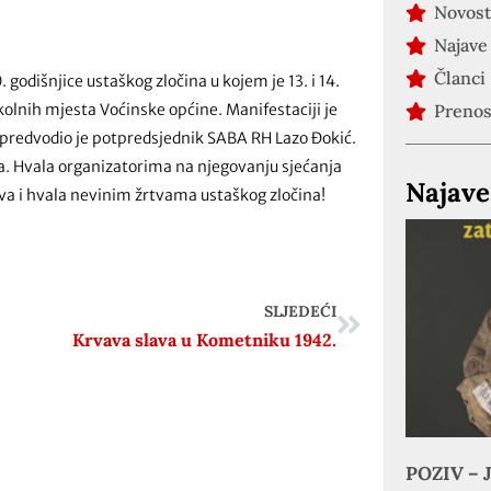
Novost
Najave
Članci
godišnjice ustaškog zločina u kojem je 13. i 14.
kolnih mjesta Voćinske općine. Manifestaciji je
Preno
 predvodio je potpredsjednik SABA RH Lazo Đokić.
a. Hvala organizatorima na njegovanju sjećanja
Najave
lava i hvala nevinim žrtvama ustaškog zločina!
SLJEDEĆI
Krvava slava u Kometniku 1942.
POZIV – J