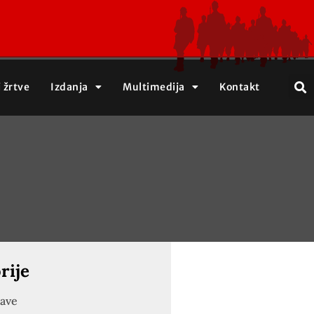
j žrtve
Izdanja
Multimedija
Kontakt
rije
jave