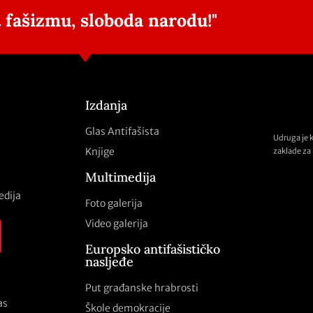
 fašizmu, sloboda narodu!"
Izdanja
Glas Antifašista
Udruga je 
Knjige
zaklade za 
Multimedija
edija
Foto galerija
Video galerija
Europsko antifašističko
nasljeđe
Put građanske hrabrosti
as
Škole demokracije