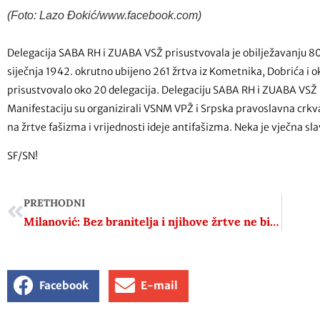
(Foto: Lazo Đokić/www.facebook.com)
Delegacija SABA RH i ZUABA VSŽ prisustvovala je obilježavanju 80. 
siječnja 1942. okrutno ubijeno 261 žrtva iz Kometnika, Dobrića i o
prisustvovalo oko 20 delegacija. Delegaciju SABA RH i ZUABA VSŽ
Manifestaciju su organizirali VSNM VPŽ i Srpska pravoslavna crkv
na žrtve fašizma i vrijednosti ideje antifašizma. Neka je vječna s
SF/SN!
PRETHODNI
Milanović: Bez branitelja i njihove žrtve ne bi bilo međunarodnog priznanja Hrvatske
Facebook
E-mail