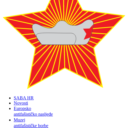
SABA HR
Novosti
Europsko
antifašističko nasljeđe
Muzej
antifašističke borbe