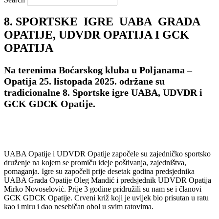
8. SPORTSKE IGRE UABA GRADA
OPATIJE, UDVDR OPATIJA I GCK
OPATIJA
Na terenima Boćarskog kluba u Poljanama –
Opatija 25. listopada 2025. održane su
tradicionalne 8. Sportske igre UABA, UDVDR i
GCK GDCK Opatije.
UABA Opatije i UDVDR Opatije započele su zajedničko sportsko
druženje na kojem se promiču ideje poštivanja, zajedništva,
pomaganja. Igre su započeli prije desetak godina predsjednika
UABA Grada Opatije Oleg Mandić i predsjednik UDVDR Opatija
Mirko Novoselović. Prije 3 godine pridružili su nam se i članovi
GCK GDCK Opatije. Crveni križ koji je uvijek bio prisutan u ratu
kao i miru i dao nesebičan obol u svim ratovima.