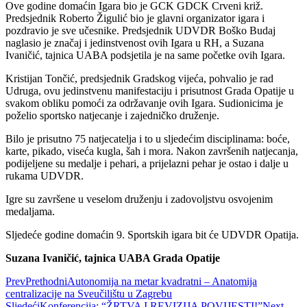
Ove godine domaćin Igara bio je GCK GDCK Crveni križ.
Predsjednik Roberto Žigulić bio je glavni organizator igara i
pozdravio je sve učesnike. Predsjednik UDVDR Boško Budaj
naglasio je značaj i jedinstvenost ovih Igara u RH, a Suzana
Ivaničić, tajnica UABA podsjetila je na same početke ovih Igara.
Kristijan Tončić, predsjednik Gradskog vijeća, pohvalio je rad
Udruga, ovu jedinstvenu manifestaciju i prisutnost Grada Opatije u
svakom obliku pomoći za održavanje ovih Igara. Sudionicima je
poželio sportsko natjecanje i zajedničko druženje.
Bilo je prisutno 75 natjecatelja i to u sljedećim disciplinama: boće,
karte, pikado, viseća kugla, šah i mora. Nakon završenih natjecanja,
podijeljene su medalje i pehari, a prijelazni pehar je ostao i dalje u
rukama UDVDR.
Igre su završene u veselom druženju i zadovoljstvu osvojenim
medaljama.
Sljedeće godine domaćin 9. Sportskih igara bit će UDVDR Opatija.
Suzana Ivaničić, tajnica UABA Grada Opatije
Prev
Prethodni
Autonomija na metar kvadratni – Anatomija
centralizacije na Sveučilištu u Zagrebu
Sljedeći
Konferencija: “ŽRTVA I REVIZIJA POVIJESTI!”
Next