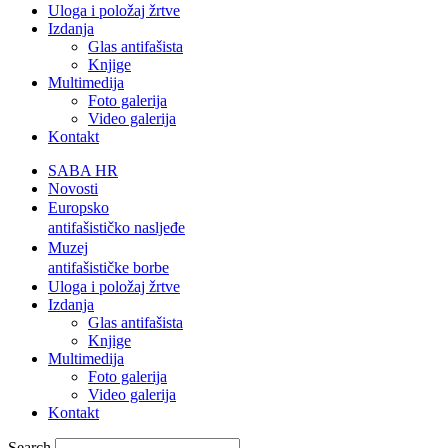
Uloga i položaj žrtve
Izdanja
Glas antifašista
Knjige
Multimedija
Foto galerija
Video galerija
Kontakt
SABA HR
Novosti
Europsko
antifašističko nasljeđe
Muzej
antifašističke borbe
Uloga i položaj žrtve
Izdanja
Glas antifašista
Knjige
Multimedija
Foto galerija
Video galerija
Kontakt
Search