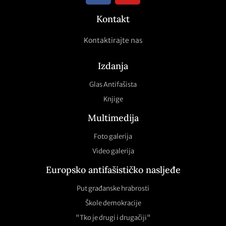
Kontakt
Kontaktirajte nas
Izdanja
Glas Antifašista
Knjige
Multimedija
Foto galerija
Video galerija
Europsko antifašističko nasljeđe
Put građanske hrabrosti
Škole demokracije
"Tko je drugi i drugačiji"