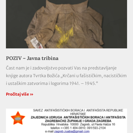
POZIV – Javna tribina
Čast nam je i zadovoljstvo pozvati Vas na predstavljanje
knjige autora Tvrtka Božića „Krčani u fašističkim, nacističkim
i ustaškim zatvorima i logorima 1941. – 1945.“
Pročitaj više »