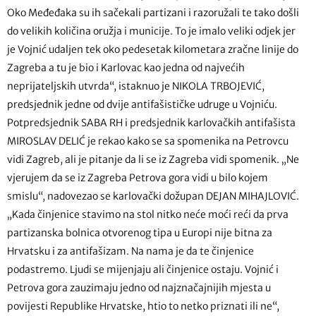
Oko Međeđaka su ih sačekali partizani i razoružali te tako došli
do velikih količina oružja i municije. To je imalo veliki odjek jer
je Vojnić udaljen tek oko pedesetak kilometara zračne linije do
Zagreba a tu je bio i Karlovac kao jedna od najvećih
neprijateljskih utvrda“, istaknuo je NIKOLA TRBOJEVIĆ,
predsjednik jedne od dvije antifašističke udruge u Vojniću.
Potpredsjednik SABA RH i predsjednik karlovačkih antifašista
MIROSLAV DELIĆ je rekao kako se sa spomenika na Petrovcu
vidi Zagreb, ali je pitanje da li se iz Zagreba vidi spomenik. „Ne
vjerujem da se iz Zagreba Petrova gora vidi u bilo kojem
smislu“, nadovezao se karlovački dožupan DEJAN MIHAJLOVIĆ.
„Kada činjenice stavimo na stol nitko neće moći reći da prva
partizanska bolnica otvorenog tipa u Europi nije bitna za
Hrvatsku i za antifašizam. Na nama je da te činjenice
podastremo. Ljudi se mijenjaju ali činjenice ostaju. Vojnić i
Petrova gora zauzimaju jedno od najznačajnijih mjesta u
povijesti Republike Hrvatske, htio to netko priznati ili ne“,