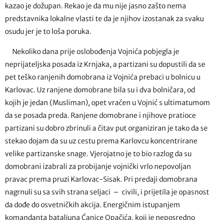
kazao je dožupan. Rekao je da mu nije jasno zašto nema
predstavnika lokalne vlasti te da je njihov izostanak za svaku
osudu jer je to loša poruka.
Nekoliko dana prije oslobođenja Vojnića pobjegla je
neprijateljska posada iz Krnjaka, a partizani su dopustili da se
pet teško ranjenih domobrana iz Vojnića prebaci u bolnicu u
Karlovac. Uz ranjene domobrane bila su i dva bolničara, od
kojih je jedan (Musliman), opet vraćen u Vojnić s ultimatumom
da se posada preda. Ranjene domobrane i njihove pratioce
partizani su dobro zbrinuli a čitav put organiziran je tako da se
stekao dojam da su uz cestu prema Karlovcu koncentrirane
velike partizanske snage. Vjerojatno je to bio razlog da su
domobrani izabrali za probijanje vojnički vrlo nepovoljan
pravac prema pruzi Karlovac-Sisak. Pri predaji domobrana
nagrnuli su sa svih strana seljaci – civili, i prijetila je opasnost
da dođe do osvetničkih akcija. Energičnim istupanjem
komandanta bataljuna Ćanice Opačića, koji je neposredno