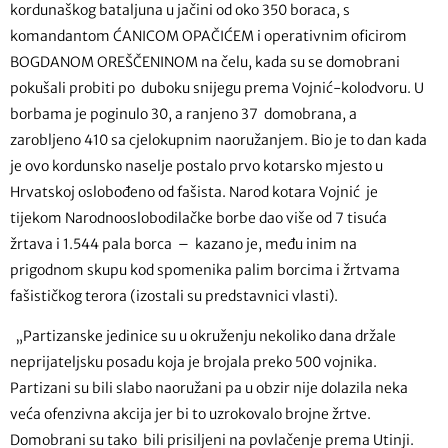
kordunaškog bataljuna u jačini od oko 350 boraca, s
komandantom ĆANICOM OPAČIĆEM i operativnim oficirom
BOGDANOM OREŠČENINOM na čelu, kada su se domobrani
pokušali probiti po duboku snijegu prema Vojnić-kolodvoru. U
borbama je poginulo 30, a ranjeno 37 domobrana, a
zarobljeno 410 sa cjelokupnim naoružanjem. Bio je to dan kada
je ovo kordunsko naselje postalo prvo kotarsko mjesto u
Hrvatskoj oslobođeno od fašista. Narod kotara Vojnić je
tijekom Narodnooslobodilačke borbe dao više od 7 tisuća
žrtava i 1.544 pala borca – kazano je, među inim na
prigodnom skupu kod spomenika palim borcima i žrtvama
fašističkog terora (izostali su predstavnici vlasti).
„Partizanske jedinice su u okruženju nekoliko dana držale
neprijateljsku posadu koja je brojala preko 500 vojnika.
Partizani su bili slabo naoružani pa u obzir nije dolazila neka
veća ofenzivna akcija jer bi to uzrokovalo brojne žrtve.
Domobrani su tako bili prisiljeni na povlačenje prema Utinji.