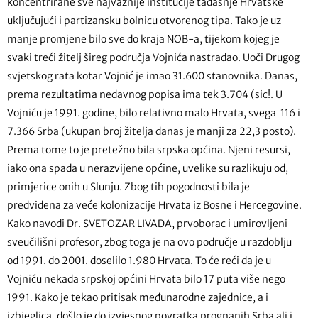
koncentrirane sve najvažnije institucije tadašnje Hrvatske
uključujući i partizansku bolnicu otvorenog tipa. Tako je uz
manje promjene bilo sve do kraja NOB-a, tijekom kojeg je
svaki treći žitelj šireg područja Vojnića nastradao. Uoči Drugog
svjetskog rata kotar Vojnić je imao 31.600 stanovnika. Danas,
prema rezultatima nedavnog popisa ima tek 3.704 (sic!. U
Vojniću je 1991. godine, bilo relativno malo Hrvata, svega 116 i
7.366 Srba (ukupan broj žitelja danas je manji za 22,3 posto).
Prema tome to je pretežno bila srpska općina. Njeni resursi,
iako ona spada u nerazvijene općine, uvelike su razlikuju od,
primjerice onih u Slunju. Zbog tih pogodnosti bila je
predviđena za veće kolonizacije Hrvata iz Bosne i Hercegovine.
Kako navodi Dr. SVETOZAR LIVADA, prvoborac i umirovljeni
sveučilišni profesor, zbog toga je na ovo područje u razdoblju
od 1991. do 2001. doselilo 1.980 Hrvata. To će reći da je u
Vojniću nekada srpskoj općini Hrvata bilo 17 puta više nego
1991. Kako je tekao pritisak međunarodne zajednice, a i
izbjeglica, došlo je do izvjesnog povratka prognanih Srba ali i