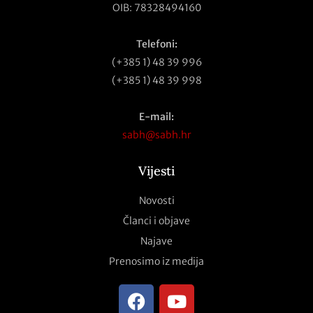
OIB: 78328494160
Telefoni:
(+385 1) 48 39 996
(+385 1) 48 39 998
E-mail:
sabh@sabh.hr
Vijesti
Novosti
Članci i objave
Najave
Prenosimo iz medija