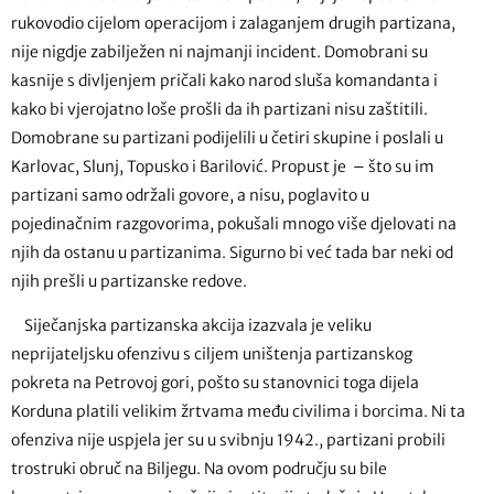
rukovodio cijelom operacijom i zalaganjem drugih partizana,
nije nigdje zabilježen ni najmanji incident. Domobrani su
kasnije s divljenjem pričali kako narod sluša komandanta i
kako bi vjerojatno loše prošli da ih partizani nisu zaštitili.
Domobrane su partizani podijelili u četiri skupine i poslali u
Karlovac, Slunj, Topusko i Barilović. Propust je – što su im
partizani samo održali govore, a nisu, poglavito u
pojedinačnim razgovorima, pokušali mnogo više djelovati na
njih da ostanu u partizanima. Sigurno bi već tada bar neki od
njih prešli u partizanske redove.
Siječanjska partizanska akcija izazvala je veliku
neprijateljsku ofenzivu s ciljem uništenja partizanskog
pokreta na Petrovoj gori, pošto su stanovnici toga dijela
Korduna platili velikim žrtvama među civilima i borcima. Ni ta
ofenziva nije uspjela jer su u svibnju 1942., partizani probili
trostruki obruč na Biljegu. Na ovom području su bile