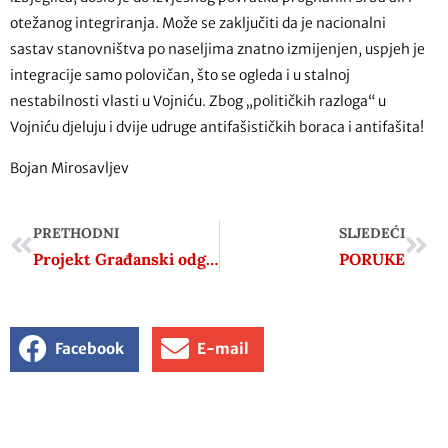
otežanog integriranja. Može se zaključiti da je nacionalni
sastav stanovništva po naseljima znatno izmijenjen, uspjeh je
integracije samo polovičan, što se ogleda i u stalnoj
nestabilnosti vlasti u Vojniću. Zbog „političkih razloga“ u
Vojniću djeluju i dvije udruge antifašističkih boraca i antifašita!
Bojan Mirosavljev
PRETHODNI
SLJEDEĆI
Projekt Građanski odgoj i obrazovanje traži dobru volju županijskih i gradskih ureda za obrazovanje
PORUKE
Facebook
E-mail