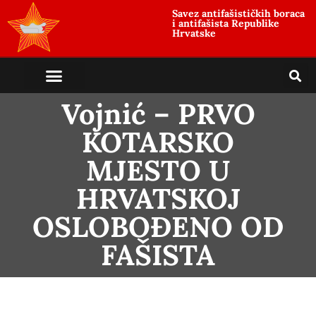
Savez antifašističkih boraca
i antifašista Republike
Hrvatske
Vojnić – PRVO
KOTARSKO
MJESTO U
HRVATSKOJ
OSLOBOĐENO OD
FAŠISTA