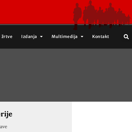
j žrtve
Izdanja
Multimedija
Kontakt
rije
jave