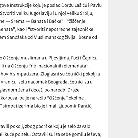
gove Instrukcije koju je poslao Đorđu Lašiću i Pavlu
tvoriti veliku Jugoslaviju i u njoj veliku Srbiju,
ine — Srema — Banata i Bačke” i “čišćenje
enata”, kao i “stvoriti neposredne zajedničke
enjem Sandžaka od Muslimanskog življa i Bosne od
o čišćenje muslimana u Pljevljima, Foči i Čajniču,
adili na čišćenju “ne-nacionalnih elemenata”,
hovih simpatizera. Zloglasni su četnički pokolji u
 Vraniću, selu nadomak Beograda, četnici su u
glavnom žena i dece), po naredbi Draže
 korpusa, pa je naredio “čišćenje” okoline
 simpatizerima bio je i mali Ljubomir Pantić,
vili pokolj, zbog podrške koju je selo davalo
kali kuće po selu. Ostavili su iza sebe gomilu leševa,