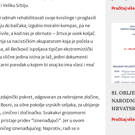
 Veliku Srbiju.
Pročitaj viš
i odmah rehabilitovali svoje kvislinge i proglasili
ciju do balčaka, izgubio moralni kompas, pa ne
civile, a kod nas je obrnuto – žrtva je uvek koljač.
ja sa nacističkim okupatorom koja je počela u
, ali Bećković ispoljava tipičan ekstremistički
slične jedina istina je laž, jedini dokumenti
alitarni poredak u kojem bi onaj ko ima vlast i moć
81. OBL
zdajnički pokret, odgovoran za nebrojene zločine,
NARODNE
Bosni, za silne pokolje srpskih seljaka, za ubijanje
HRVATS
, cinično i zločinačko. Svakakvi grozomorni
Pročitaj viš
 pristaje pridev “iznenađujući”. Jer u ovom
ničeg iznenađujućeg. Naprotiv, radi se o