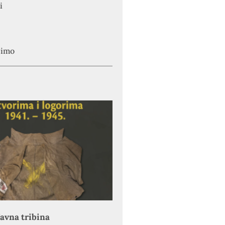
i
simo
avna tribina