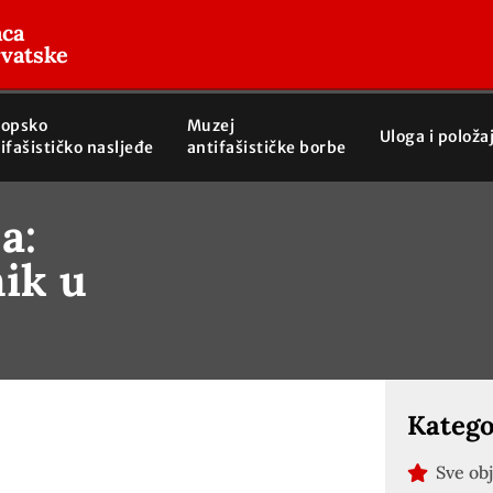
aca
rvatske
ropsko
Muzej
Uloga i položa
ifašističko nasljeđe
antifašističke borbe
a:
ik u
Katego
Sve ob