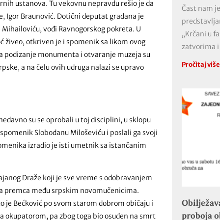
turnih ustanova. Tu vekovnu nepravdu rešio je da
Čast nam je
je, Igor Braunović. Dotični deputat građana je
predstavlja
i Mihailoviću, vođi Ravnogorskog pokreta. U
„Krčani u f
oć živeo, otkriven je i spomenik sa likom ovog
zatvorima i
u za podizanje monumenta i otvaranje muzeja su
Pročitaj viš
rpske, a na čelu ovih udruga nalazi se upravo
edavno su se oprobali u toj disciplini, u sklopu
spomenik Slobodanu Miloševiću i poslali ga svoji
menika izradio je isti umetnik sa istančanim
vajanog Draže koji je sve vreme s odobravanjem
nema premca među srpskim novomučenicima.
Obilježav
nuo je Bećković po svom starom dobrom običaju i
proboja 
o sa okupatorom, pa zbog toga bio osuđen na smrt