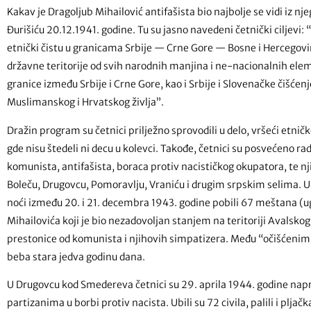
Kakav je Dragoljub Mihailović antifašista bio najbolje se vidi iz nje
Đurišiću 20.12.1941. godine. Tu su jasno navedeni četnički ciljevi: “S
etnički čistu u granicama Srbije — Crne Gore — Bosne i Hercegov
državne teritorije od svih narodnih manjina i ne-nacionalnih elem
granice između Srbije i Crne Gore, kao i Srbije i Slovenačke čišć
Muslimanskog i Hrvatskog življa”.
Dražin program su četnici prilježno sprovodili u delo, vršeći etničk
gde nisu štedeli ni decu u kolevci. Takođe, četnici su posvećeno r
komunista, antifašista, boraca protiv nacističkog okupatora, te nji
Boleču, Drugovcu, Pomoravlju, Vraniću i drugim srpskim selima. U
noći između 20. i 21. decembra 1943. godine pobili 67 meštana (u
Mihailovića koji je bio nezadovoljan stanjem na teritoriji Avalskog
prestonice od komunista i njihovih simpatizera. Među “očišćenim”
beba stara jedva godinu dana.
U Drugovcu kod Smedereva četnici su 29. aprila 1944. godine napra
partizanima u borbi protiv nacista. Ubili su 72 civila, palili i pljač