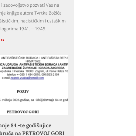
 i zadovoljstvo pozvati Vas na
nje knjige autora Tvrtka Božića
ašističkim, nacističkim i ustaškim
 logorima 1941. – 1945.“
e »
anje 84.-te godišnjice
obruča na PETROVOJ GORI