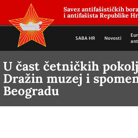
Savez antifašističkih bor
i antifašista Republike H
Eu
SABA HR
Novosti
ant
U čast četničkih pokolj
Dražin muzej i spomen
Beogradu