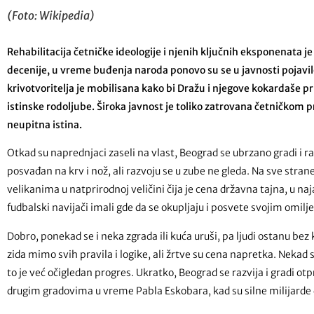
(Foto: Wikipedia)
Rehabilitacija četničke ideologije i njenih ključnih eksponenata je
decenije, u vreme buđenja naroda ponovo su se u javnosti pojavile č
krivotvoritelja je mobilisana kako bi Dražu i njegove kokardaše 
istinske rodoljube. Široka javnost je toliko zatrovana četničkom 
neupitna istina.
Otkad su naprednjaci zaseli na vlast, Beograd se ubrzano gradi i r
posvađan na krv i nož, ali razvoju se u zube ne gleda. Na sve st
velikanima u natprirodnoj veličini čija je cena državna tajna, u na
fudbalski navijači imali gde da se okupljaju i posvete svojim omi
Dobro, ponekad se i neka zgrada ili kuća uruši, pa ljudi ostanu bez
zida mimo svih pravila i logike, ali žrtve su cena napretka. Nekad 
to je već očigledan progres. Ukratko, Beograd se razvija i gradi otp
drugim gradovima u vreme Pabla Eskobara, kad su silne milijarde 