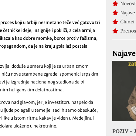
Novost
Najave
Članci
 proces koji u Srbiji nesmetano teče već gotovo tri
etničke ideje, insignije i pokliči, a cela armija
Preno
prikazala kao dobre momke, borce protiv fašizma,
propagandom, da je na kraju gola laž postala
Najave
azvija, doduše u smeru koji je sa urbanizmom
rane niču nove stambene zgrade, spomenici srpskim
javi je izgradnja nacionalnog stadiona da bi
ljenim huliganskim delatnostima.
 krova nad glavom, jer je investitoru naspelo da
su ljude polagali u temelje, sad ih samo obeskuće,
rilike u istom ritmu kakav je viđen u Medeljinu i
dolara uložene u nekretnine.
POZIV – J