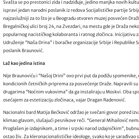
Svašta se po prestonici zida i nadziđuje, jedino manjka novih kul
ispravi jedan narodni poslanik iz redova Socijalističke partije Srbi
najzaslužniji za to što je u Beogradu otvoren muzej posvećen Draž
Bregalničkoj ulici broj 24, na Zvezdari, na mestu gde je Draža nek
popularnog nacističkog kolaboranta i ratnog zločinca. Inicijativ
Udruženje “Naša Drina” i boračke organizacije Srbije i Republike S
poslanik Braunović.
Laž kao jedina istina
Nije Braunoviću i “Našoj Drini” ovo prvi put da podižu spomenike, n
kondicionih četničkih priprema za posvećenje Draže. Napravili su 
drugarima “Noćnim vukovima” da ga instaliraju u Moskvi. Oba spo
osećajem za estetizaciju zločinaca, vajar Dragan Radenović.
Nacionalni bard Matija Bećković održao je svečani govor pored iz
klimao glavom, slušajući pesnikove reči. “General Mihailović 
Proglašen je izdajnikom, a time i srpski narod izdajničkim”, bub
ostao živ. Za kleronacionalističke ideologe, svako ko je sarađiva