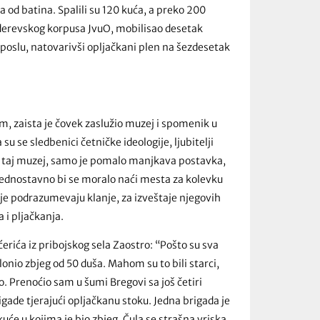
rla od batina. Spalili su 120 kuća, a preko 200
derevskog korpusa JvuO, mobilisao desetak
 poslu, natovarivši opljačkani plen na šezdesetak
em, zaista je čovek zaslužio muzej i spomenik u
su se sledbenici četničke ideologije, ljubitelji
 loš taj muzej, samo je pomalo manjkava postavka,
jednostavno bi se moralo naći mesta za kolevku
je podrazumevaju klanje, za izveštaje njegovih
 i pljačkanja.
erića iz pribojskog sela Zaostro: “Pošto su sva
klonio zbjeg od 50 duša. Mahom su to bili starci,
o. Prenoćio sam u šumi Bregovi sa još četiri
igade tjerajući opljačkanu stoku. Jedna brigada je
kuće u kojima je bio zbjeg. Čula se strašna vriska