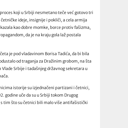
 proces koji u Srbiji nesmetano teče već gotovo tri
tničke ideje, insignije i pokliči, a cela armija
prikazala kao dobre momke, borce protiv fašizma,
ropagandom, da je na kraju gola laž postala
eta je pod vladavinom Borisa Tadića, da bi bila
dustalo od traganja za Dražinim grobom, na šta
Vlade Srbije i tadašnjeg državnog sekretara u
pača.
ima istorije su izjednačeni partizani i četnici,
. godine uče da su u Srbiji tokom Drugog
 tim što su četnici bili malo više antifašistički