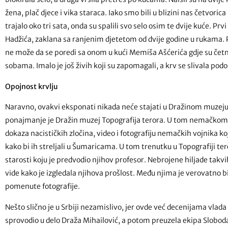
žena, plač djece i vika staraca. Iako smo bili u blizini nas četvori
trajalo oko tri sata, onda su spalili svo selo osim te dvije kuće. Prvi
Hadžića, zaklana sa ranjenim djetetom od dvije godine u rukama. Po
ne može da se poredi sa onom u kući Memiša Ašćerića gdje su četnici
sobama. Imalo je još živih koji su zapomagali, a krv se slivala podo
Opojnost krvlju
Naravno, ovakvi eksponati nikada neće stajati u Dražinom muzeju, 
ponajmanje je Dražin muzej Topografija terora. U tom nemačkom m
dokaza nacističkih zločina, video i fotografiju nemačkih vojnika koj
kako bi ih streljali u Šumaricama. U tom trenutku u Topografiji te
starosti koju je predvodio njihov profesor. Nebrojene hiljade takvi
vide kako je izgledala njihova prošlost. Među njima je verovatno 
pomenute fotografije.
Nešto slično je u Srbiji nezamislivo, jer ovde već decenijama vlada 
sprovodio u delo Draža Mihailović, a potom preuzela ekipa Slobo