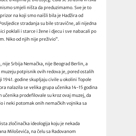
ca nismo smjeli ništa da preduzimamo. Sve je to
 prizor na koji smo naišli bila je Hadžira od
sljedice stradanja su bile stravične, ali nijedna
 poklali i starce i žene i djecu i sve nabacali po
m. Niko od njih nije preživio”.
nije Srbija Nemačka, nije Beograd Berlin, a
uzeju potpisnik ovih redova je, pored ostalih
i 1941. godine skupljaju civile u okolini Topole
rora nalazila se velika grupa učenika 14-15 godina
h učenika prodefilovale su kroz ovaj muzej, da
bio i neki potomak onih nemačkih vojnika sa
ista zločinačka ideologija koju je nekada
dana Miloševića, na čelu sa Radovanom