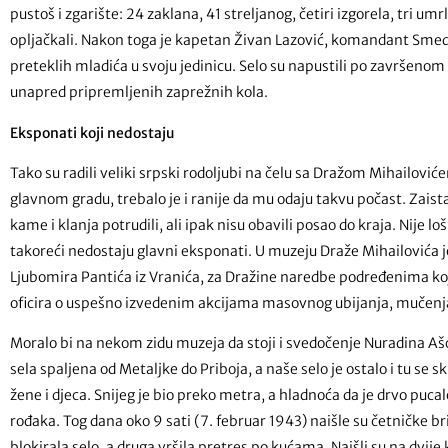
pustoš i zgarište: 24 zaklana, 41 streljanog, četiri izgorela, tri um
opljačkali. Nakon toga je kapetan Živan Lazović, komandant Sme
preteklih mladića u svoju jedinicu. Selo su napustili po završenom
unapred pripremljenih zaprežnih kola.
Eksponati koji nedostaju
Tako su radili veliki srpski rodoljubi na čelu sa Dražom Mihailović
glavnom gradu, trebalo je i ranije da mu odaju takvu počast. Zaista 
kame i klanja potrudili, ali ipak nisu obavili posao do kraja. Nije
takoreći nedostaju glavni eksponati. U muzeju Draže Mihailovića 
Ljubomira Pantića iz Vranića, za Dražine naredbe podređenima ko
oficira o uspešno izvedenim akcijama masovnog ubijanja, mučenja
Moralo bi na nekom zidu muzeja da stoji i svedočenje Nuradina Ašć
sela spaljena od Metaljke do Priboja, a naše selo je ostalo i tu se s
žene i djeca. Snijeg je bio preko metra, a hladnoća da je drvo pucal
rođaka. Tog dana oko 9 sati (7. februar 1943) naišle su četničke br
blokirala selo, a druga vršila pretres po kućama. Naišli su na dvije 