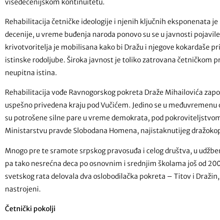
višedecenijskom kontinuitetu.
Rehabilitacija četničke ideologije i njenih ključnih eksponenata je
decenije, u vreme buđenja naroda ponovo su se u javnosti pojavile če
krivotvoritelja je mobilisana kako bi Dražu i njegove kokardaše 
istinske rodoljube. Široka javnost je toliko zatrovana četničkom p
neupitna istina.
Rehabilitacija vođe Ravnogorskog pokreta Draže Mihailovića započ
uspešno privedena kraju pod Vučićem. Jedino se u međuvremenu o
su potrošene silne pare u vreme demokrata, pod pokroviteljstvom 
Ministarstvu pravde Slobodana Homena, najistaknutijeg dražoko
Mnogo pre te sramote srpskog pravosuđa i celog društva, u udžbenic
pa tako nesrećna deca po osnovnim i srednjim školama još od 2002
svetskog rata delovala dva oslobodilačka pokreta – Titov i Dražin, s
nastrojeni.
Četnički pokolji