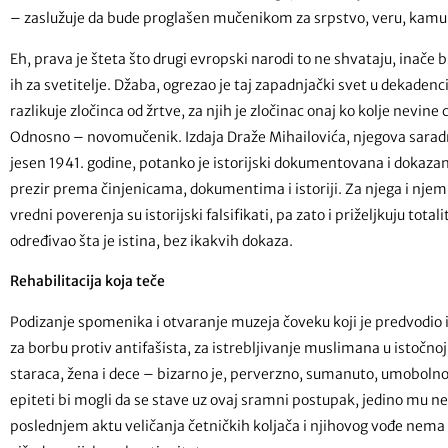
– zaslužuje da bude proglašen mučenikom za srpstvo, veru, kamu i
Eh, prava je šteta što drugi evropski narodi to ne shvataju, inače b
ih za svetitelje. Džaba, ogrezao je taj zapadnjački svet u dekaden
razlikuje zločinca od žrtve, za njih je zločinac onaj ko kolje nevine 
Odnosno – novomučenik. Izdaja Draže Mihailovića, njegova saradn
jesen 1941. godine, potanko je istorijski dokumentovana i dokazana
prezir prema činjenicama, dokumentima i istoriji. Za njega i njemu 
vredni poverenja su istorijski falsifikati, pa zato i priželjkuju tot
određivao šta je istina, bez ikakvih dokaza.
Rehabilitacija koja teče
Podizanje spomenika i otvaranje muzeja čoveku koji je predvodio i
za borbu protiv antifašista, za istrebljivanje muslimana u istočnoj 
staraca, žena i dece – bizarno je, perverzno, sumanuto, umobolno
epiteti bi mogli da se stave uz ovaj sramni postupak, jedino mu ne
poslednjem aktu veličanja četničkih koljača i njihovog vođe nema 