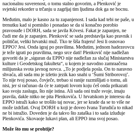
nacionalnu suverenost, o tomu stalno govorim, a Plenković je
svjetski rekorder u trčanju u zagrljaj tim ljudima dok ga ne bocnu.
Međutim, malo je kasno za tu zapanjenost. I sada kad tebi ne paše, u
trenutku kad si pomislio i ponadao se da si konačno porobio
pravosuđe i DORH, sada se javila Kövesi. Fakat je zapanjen, ne
čudi me da je zapanjen. Plenković se sada predstavlja kao pravnik i
političar, veliki hrvatski muž. Tko te šiša frajeru! Jesi li osnovao
EPPO? Jesi. Onda igraj po pravilima. Međutim, jednom hadezeovcu
je teže igrati po pravilima, nego srce dati! Plenković nije nadležan
govoriti da je „siguran da EPPO nije nadležan za slučaj Ministarstva
kulture i Geodetskog fakulteta“, u kojem je navodno zamraačena
milijunska svota javnog novca. „To je podjela posla. On to naravno
shvaća, ali sada mu je izletio jezik kao snahi u ‘Šumi Striborovoj’.
To nije tvoj posao, čovječe, trebao si ranije razmišljati o tomu, ali
nisi, jer si računao da će te zatrpati lovom koju ćeš onda prikazati
kao svoju zaslugu, što nije istina. Ali sada oni traže svoje, imaju
pravila, dakle nitko ne pita Plenkovića. U hrvatskom je interesu da
EPPO istraži kako se trošilo taj novac, jer se krade da se to više ne
može izdržati. Ovaj DORH u koji je doveo Ivana Turudića to nikad
ne bi istražio. Doveden je da takvo što zataška i to sada izluđuje
Plenkovića. Skovaoje lukavi plan, ali EPPO ima svoj posao.
Može što mu se prohtije?