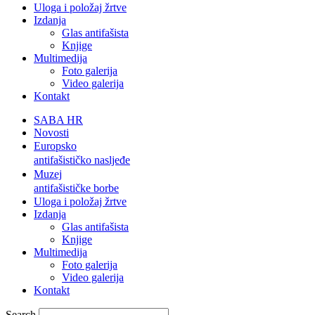
Uloga i položaj žrtve
Izdanja
Glas antifašista
Knjige
Multimedija
Foto galerija
Video galerija
Kontakt
SABA HR
Novosti
Europsko
antifašističko nasljeđe
Muzej
antifašističke borbe
Uloga i položaj žrtve
Izdanja
Glas antifašista
Knjige
Multimedija
Foto galerija
Video galerija
Kontakt
Search