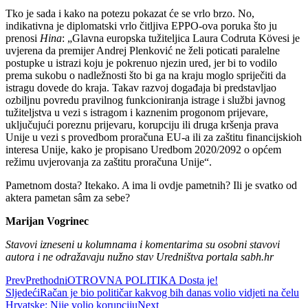
Tko je sada i kako na potezu pokazat će se vrlo brzo. No,
indikativna je diplomatski vrlo čitljiva EPPO-ova poruka što ju
prenosi
Hina
: „Glavna europska tužiteljica Laura Codruta Kövesi je
uvjerena da premijer Andrej Plenković ne želi poticati paralelne
postupke u istrazi koju je pokrenuo njezin ured, jer bi to vodilo
prema sukobu o nadležnosti što bi ga na kraju moglo spriječiti da
istragu dovede do kraja. Takav razvoj događaja bi predstavljao
ozbiljnu povredu pravilnog funkcioniranja istrage i službi javnog
tužiteljstva u vezi s istragom i kaznenim progonom prijevare,
uključujući poreznu prijevaru, korupciju ili druga kršenja prava
Unije u vezi s provedbom proračuna EU-a ili za zaštitu financijskioh
interesa Unije, kako je propisano Uredbom 2020/2092 o općem
režimu uvjerovanja za zaštitu proračuna Unije“.
Pametnom dosta? Itekako. A ima li ovdje pametnih? Ili je svatko od
aktera pametan sâm za sebe?
Marijan Vogrinec
Stavovi izneseni u kolumnama i komentarima su osobni stavovi
autora i ne odražavaju nužno stav Uredništva portala sabh.hr
Prev
Prethodni
OTROVNA POLITIKA Dosta je!
Sljedeći
Račan je bio političar kakvog bih danas volio vidjeti na čelu
Hrvatske: Nije volio korupciju
Next