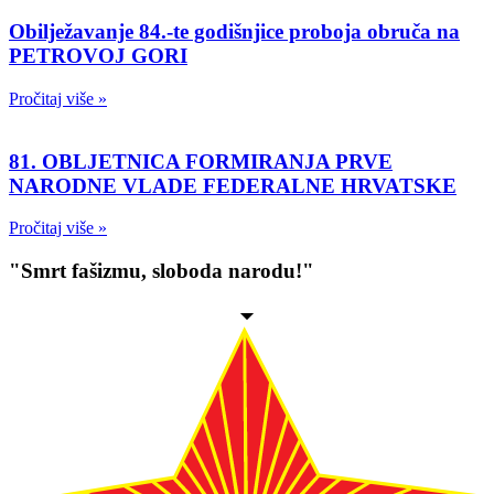
Obilježavanje 84.-te godišnjice proboja obruča na
PETROVOJ GORI
Pročitaj više »
81. OBLJETNICA FORMIRANJA PRVE
NARODNE VLADE FEDERALNE HRVATSKE
Pročitaj više »
"Smrt fašizmu, sloboda narodu!"