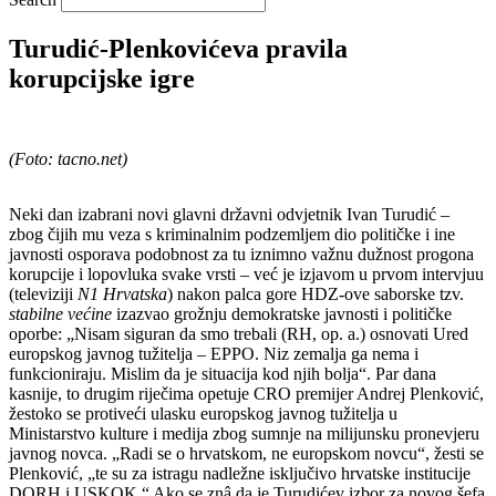
Turudić-Plenkovićeva pravila
korupcijske igre
(Foto: tacno.net)
Neki dan izabrani novi glavni državni odvjetnik Ivan Turudić –
zbog čijih mu veza s kriminalnim podzemljem dio političke i ine
javnosti osporava podobnost za tu iznimno važnu dužnost progona
korupcije i lopovluka svake vrsti – već je izjavom u prvom intervjuu
(televiziji
N1 Hrvatska
) nakon palca gore HDZ-ove saborske tzv.
stabilne većine
izazvao grožnju demokratske javnosti i političke
oporbe: „Nisam siguran da smo trebali (RH, op. a.) osnovati Ured
europskog javnog tužitelja – EPPO. Niz zemalja ga nema i
funkcioniraju. Mislim da je situacija kod njih bolja“. Par dana
kasnije, to drugim riječima opetuje CRO premijer Andrej Plenković,
žestoko se protiveći ulasku europskog javnog tužitelja u
Ministarstvo kulture i medija zbog sumnje na milijunsku pronevjeru
javnog novca. „Radi se o hrvatskom, ne europskom novcu“, žesti se
Plenković, „te su za istragu nadležne isključivo hrvatske institucije
DORH i USKOK.“ Ako se znâ da je Turudićev izbor za novog šefa