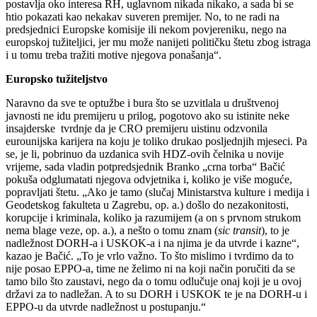
postavlja oko interesa RH, uglavnom nikada nikako, a sada bi se
htio pokazati kao nekakav suveren premijer. No, to ne radi na
predsjednici Europske komisije ili nekom povjereniku, nego na
europskoj tužiteljici, jer mu može nanijeti političku štetu zbog istraga
i u tomu treba tražiti motive njegova ponašanja“.
Europsko tužiteljstvo
Naravno da sve te optužbe i bura što se uzvitlala u društvenoj
javnosti ne idu premijeru u prilog, pogotovo ako su istinite neke
insajderske tvrdnje da je CRO premijeru uistinu odzvonila
eurounijska karijera na koju je toliko drukao posljednjih mjeseci. Pa
se, je li, pobrinuo da uzdanica svih HDZ-ovih čelnika u novije
vrijeme, sada vladin potpredsjednik Branko „crna torba“ Bačić
pokuša odglumatati njegova odvjetnika i, koliko je više moguće,
popravljati štetu. „Ako je tamo (slučaj Ministarstva kulture i medija i
Geodetskog fakulteta u Zagrebu, op. a.) došlo do nezakonitosti,
korupcije i kriminala, koliko ja razumijem (a on s prvnom strukom
nema blage veze, op. a.), a nešto o tomu znam (
sic transit
), to je
nadležnost DORH-a i USKOK-a i na njima je da utvrde i kazne“,
kazao je Bačić. „To je vrlo važno. To što mislimo i tvrdimo da to
nije posao EPPO-a, time ne želimo ni na koji način poručiti da se
tamo bilo što zaustavi, nego da o tomu odlučuje onaj koji je u ovoj
državi za to nadležan. A to su DORH i USKOK te je na DORH-u i
EPPO-u da utvrde nadležnost u postupanju.“