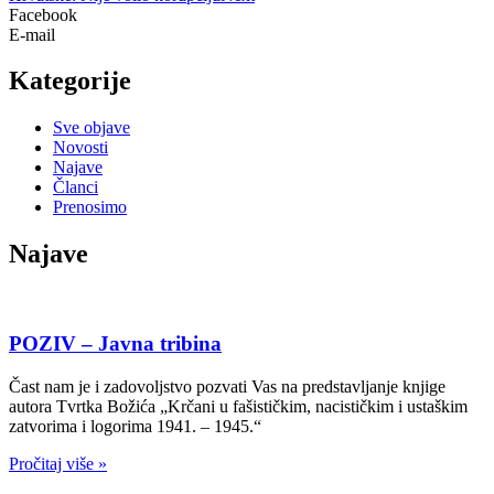
Facebook
E-mail
Kategorije
Sve objave
Novosti
Najave
Članci
Prenosimo
Najave
POZIV – Javna tribina
Čast nam je i zadovoljstvo pozvati Vas na predstavljanje knjige
autora Tvrtka Božića „Krčani u fašističkim, nacističkim i ustaškim
zatvorima i logorima 1941. – 1945.“
Pročitaj više »