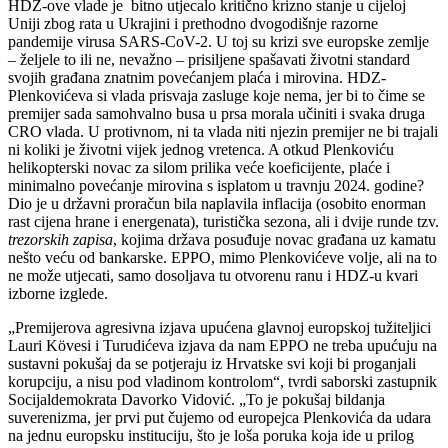
HDZ-ove vlade je bitno utjecalo kritično krizno stanje u cijeloj
Uniji zbog rata u Ukrajini i prethodno dvogodišnje razorne
pandemije virusa SARS-CoV-2. U toj su krizi sve europske zemlje
– željele to ili ne, nevažno – prisiljene spašavati životni standard
svojih građana znatnim povećanjem plaća i mirovina. HDZ-
Plenkovićeva si vlada prisvaja zasluge koje nema, jer bi to čime se
premijer sada samohvalno busa u prsa morala učiniti i svaka druga
CRO vlada. U protivnom, ni ta vlada niti njezin premijer ne bi trajali
ni koliki je životni vijek jednog vretenca. A otkud Plenkoviću
helikopterski novac za silom prilika veće koeficijente, plaće i
minimalno povećanje mirovina s isplatom u travnju 2024. godine?
Dio je u državni proračun bila naplavila inflacija (osobito enorman
rast cijena hrane i energenata), turistička sezona, ali i dvije runde tzv.
trezorskih zapisa
, kojima država posuđuje novac građana uz kamatu
nešto veću od bankarske. EPPO, mimo Plenkovićeve volje, ali na to
ne može utjecati, samo dosoljava tu otvorenu ranu i HDZ-u kvari
izborne izglede.
„Premijerova agresivna izjava upućena glavnoj europskoj tužiteljici
Lauri Kövesi i Turudićeva izjava da nam EPPO ne treba upućuju na
sustavni pokušaj da se potjeraju iz Hrvatske svi koji bi proganjali
korupciju, a nisu pod vladinom kontrolom“, tvrdi saborski zastupnik
Socijaldemokrata Davorko Vidović. „To je pokušaj bildanja
suverenizma, jer prvi put čujemo od europejca Plenkovića da udara
na jednu europsku instituciju, što je loša poruka koja ide u prilog