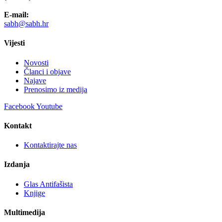
E-mail:
sabh@sabh.hr
Vijesti
Novosti
Članci i objave
Najave
Prenosimo iz medija
Facebook
Youtube
Kontakt
Kontaktirajte nas
Izdanja
Glas Antifašista
Knjige
Multimedija