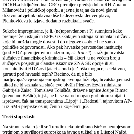
DORH-a isključivo inat CRO premijera predsjedniku RH Zoranu
Milanoviću i političkoj oporbi, a javna je tajna da novi glavni
državni odvjetnik odavna diše hadezeovski denver plavo,
Plenkovićeva je izjava dodatno razbuktala svađe.
Sukobe impregnirane, je li, (ne)opravdanom (!?) sumnjom kako
premijer želi isključiti EPPO iz škakljivih istraga kriminala u državi,
koje bi možda mogle dovesti i do njegove osobne i ne samo
političke odgovornosti. Ako pak hrvatske pravosudne institucije
(pod HDZ-premijerovim nadzorom,
sic transit
) istražuju hrvatske
slučajeve financijskog kriminala – čiji akteri u najvećem broju
slučajeva posjeduju članske iskaznice ZNA SE opcije ili su
konspirativni HDZ-ovi jataci – onda je štošta moguće, selektivno,
gurnuti pod hrvatski tepih? Recimo, da nije bilo
marljivoga/savjesnoga europskog javnoga tužitelja, hrvatska javnost
nikad ne bi saznala za slučajeve bivših Plenkovićevih ministara
Gabrijele Žalac, Tomislava Tolušića, državne tajnice Josipe Rimac
(preudane Bešlić), injsl., ne bi se narod mogao grohotom smijati i
isprdavati čak na transparentima „Lipoj“ i „Radosti“, tajnovitom AP-
u iz SMS prepiske osunjičenih i koječemu još.
Treći stup vlasti
Na stranu sada to je li se Turudić nekontrolirano istrčao neumjesnom
tvrdnjom o suvišnosti europskoga javnog tužitelja u Lijepoj Našoj,