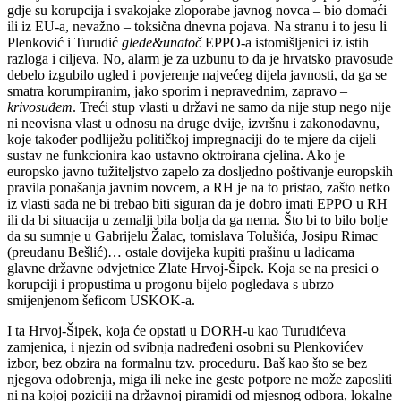
gdje su korupcija i svakojake zloporabe javnog novca – bio domaći
ili iz EU-a, nevažno – toksična dnevna pojava. Na stranu i to jesu li
Plenković i Turudić
glede&unatoč
EPPO-a istomišljenici iz istih
razloga i ciljeva. No, alarm je za uzbunu to da je hrvatsko pravosuđe
debelo izgubilo ugled i povjerenje najvećeg dijela javnosti, da ga se
smatra korumpiranim, jako sporim i nepravednim, zapravo –
krivosuđem
. Treći stup vlasti u državi ne samo da nije stup nego nije
ni neovisna vlast u odnosu na druge dvije, izvršnu i zakonodavnu,
koje također podliježu političkoj impregnaciji do te mjere da cijeli
sustav ne funkcionira kao ustavno oktroirana cjelina. Ako je
europsko javno tužiteljstvo zapelo za dosljedno poštivanje europskih
pravila ponašanja javnim novcem, a RH je na to pristao, zašto netko
iz vlasti sada ne bi trebao biti siguran da je dobro imati EPPO u RH
ili da bi situacija u zemalji bila bolja da ga nema. Što bi to bilo bolje
da su sumnje u Gabrijelu Žalac, tomislava Tolušića, Josipu Rimac
(preudanu Bešlić)… ostale dovijeka kupiti prašinu u ladicama
glavne državne odvjetnice Zlate Hrvoj-Šipek. Koja se na presici o
korupciji i propustima u progonu bijelo pogledava s ubrzo
smijenjenom šeficom USKOK-a.
I ta Hrvoj-Šipek, koja će opstati u DORH-u kao Turudićeva
zamjenica, i njezin od svibnja nadređeni osobni su Plenkovićev
izbor, bez obzira na formalnu tzv. proceduru. Baš kao što se bez
njegova odobrenja, miga ili neke ine geste potpore ne može zaposliti
ni na kojoj poziciji na državnoj piramidi od mjesnog odbora, lokalne