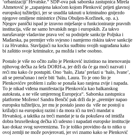
‘orbanizaciji’ Hrvatske.“ SDP-ova pak saborska zastupnica Mirela
Ahmetović je „zapanjena lakoćom kojom Plenković prijeti glavnoj
europskoj tužiteljici, jer se usudila taknuti u kriminalno gnijezdo
njegove omiljene ministrice (Nina Obuljen-Koržinek, op. a.).
Njegov panički ispad je izravno miješanje u funkcioniranje pravnih
institucija, više ne samo hrvatskih nego i europskih. Za takvo
narušavanje vladavine prava već su podnijele sankcije Poljska i
Mađarska, pa premijer vrlo svjesno i namjerno riskira takve sankcije
i za Hrvatsku. Stavljajući na kocku sudbinu svojih sugrađana kako
bi zaštitio svoje kriminalce, pa možda i sebe osobno.
Postalo je više no očito zašto je Plenković inzistirao na imenovanju
njihovog dečka za šefa DORH-a, jer drži da će ga moći nazvati i
reći mu kako će postupiti. Ono ‘halo, Zlata’ prelazi u ‘halo, Ivane’,
ali se preračunao i neće biti ‘halo, Laura. To je ono što je
Plenkovićev problem i zašto se ponaša kao ranjena zvije i napada.
To je nikad viđena manifestacija Plenkovića kao balkanskog
autokrata, a ne više umjerenog Europejca“. Saborska zastupnica
platforme Moženo! Sandra Benčić pak drži da je „premijer napao
europsku tužiteljicu, jer mu je postalo jasno da više ne postoji u
križaljci na europskoj razini i da mora ići na treći mandat u
Hrvatskoj, a taktika za treći mandat je ta da pokušava od imidža
dobra bruxelleskog dečka ići udesno i napadati europske institucije
kao dokaz svog suverenizma. To je toliko providno da to nitko u
ovoj zemlji ne može povjerovati, jer svi znamo kako se Plenković