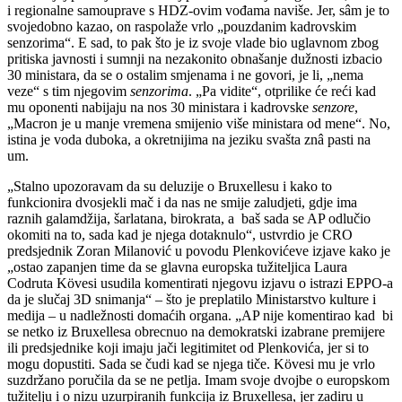
i regionalne samouprave s HDZ-ovim vođama naviše. Jer, sâm je to
svojedobno kazao, on raspolaže vrlo „pouzdanim kadrovskim
senzorima“. E sad, to pak što je iz svoje vlade bio uglavnom zbog
pritiska javnosti i sumnji na nezakonito obnašanje dužnosti izbacio
30 ministara, da se o ostalim smjenama i ne govori, je li, „nema
veze“ s tim njegovim
senzorima
. „Pa vidite“, otprilike će reći kad
mu oponenti nabijaju na nos 30 ministara i kadrovske
senzore
,
„Macron je u manje vremena smijenio više ministara od mene“. No,
istina je voda duboka, a okretnijima na jeziku svašta znâ pasti na
um.
„Stalno upozoravam da su deluzije o Bruxellesu i kako to
funkcionira dvosjekli mač i da nas ne smije zaludjeti, gdje ima
raznih galamdžija, šarlatana, birokrata, a baš sada se AP odlučio
okomiti na to, sada kad je njega dotaknulo“, ustvrdio je CRO
predsjednik Zoran Milanović u povodu Plenkovićeve izjave kako je
„ostao zapanjen time da se glavna europska tužiteljica Laura
Codruta Kövesi usudila komentirati njegovu izjavu o istrazi EPPO-a
da je slučaj 3D snimanja“ – što je preplatilo Ministarstvo kulture i
medija – u nadležnosti domaćih organa. „AP nije komentirao kad bi
se netko iz Bruxellesa obrecnuo na demokratski izabrane premijere
ili predsjednike koji imaju jači legitimitet od Plenkovića, jer si to
mogu dopustiti. Sada se čudi kad se njega tiče. Kövesi mu je vrlo
suzdržano poručila da se ne petlja. Imam svoje dvojbe o europskom
tužitelju i o nizu uzurpiranih funkcija iz Bruxellesa, jer zadiru u