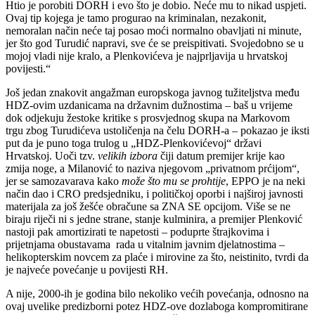
Htio je porobiti DORH i evo što je dobio. Neće mu to nikad uspjeti.
Ovaj tip kojega je tamo progurao na kriminalan, nezakonit,
nemoralan način neće taj posao moći normalno obavljati ni minute,
jer što god Turudić napravi, sve će se preispitivati. Svojedobno se u
mojoj vladi nije kralo, a Plenkovićeva je najprljavija u hrvatskoj
povijesti.“
Još jedan znakovit angažman europskoga javnog tužiteljstva među
HDZ-ovim uzdanicama na državnim dužnostima – baš u vrijeme
dok odjekuju žestoke kritike s prosvjednog skupa na Markovom
trgu zbog Turudićeva ustoličenja na čelu DORH-a – pokazao je iksti
put da je puno toga trulog u „HDZ-Plenkovićevoj“ državi
Hrvatskoj. Uoči tzv.
velikih izbora
čiji datum premijer krije kao
zmija noge, a Milanović to naziva njegovom „privatnom prćijom“,
jer se samozavarava kako
može što mu se prohtije
, EPPO je na neki
način dao i CRO predsjedniku, i političkoj oporbi i najširoj javnosti
materijala za još žešće obračune sa ZNA SE opcijom. Više se ne
biraju riječi ni s jedne strane, stanje kulminira, a premijer Plenković
nastoji pak amortizirati te napetosti – poduprte štrajkovima i
prijetnjama obustavama rada u vitalnim javnim djelatnostima –
helikopterskim novcem za plaće i mirovine za što, neistinito, tvrdi da
je najveće povećanje u povijesti RH.
A nije, 2000-ih je godina bilo nekoliko većih povećanja, odnosno na
ovaj uvelike predizborni potez HDZ-ove dozlaboga kompromitirane