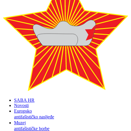
SABA HR
Novosti
Europsko
antifašističko nasljeđe
Muzej
antifašističke borbe