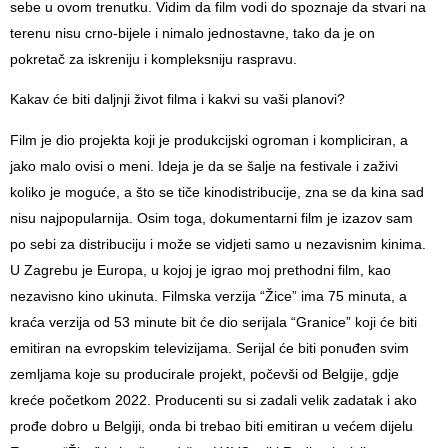
sebe u ovom trenutku. Vidim da film vodi do spoznaje da stvari na
terenu nisu crno-bijele i nimalo jednostavne, tako da je on
pokretač za iskreniju i kompleksniju raspravu.
Kakav će biti daljnji život filma i kakvi su vaši planovi?
Film je dio projekta koji je produkcijski ogroman i kompliciran, a
jako malo ovisi o meni. Ideja je da se šalje na festivale i zaživi
koliko je moguće, a što se tiče kinodistribucije, zna se da kina sad
nisu najpopularnija. Osim toga, dokumentarni film je izazov sam
po sebi za distribuciju i može se vidjeti samo u nezavisnim kinima.
U Zagrebu je Europa, u kojoj je igrao moj prethodni film, kao
nezavisno kino ukinuta. Filmska verzija “Žice” ima 75 minuta, a
kraća verzija od 53 minute bit će dio serijala “Granice” koji će biti
emitiran na evropskim televizijama. Serijal će biti ponuđen svim
zemljama koje su producirale projekt, počevši od Belgije, gdje
kreće početkom 2022. Producenti su si zadali velik zadatak i ako
prođe dobro u Belgiji, onda bi trebao biti emitiran u većem dijelu