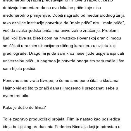
međunarodnoj razini predstavljamo filmove u razvoju, često
dobivaju komentare da su ovo lokalne priče koje nisu
međunarodno primjenjive. Dobiti nagradu od međunarodnog žirija
tako ozbiljne institucije potvrđuje da “male priče” nisu “male priče”,
već da svaka ljudska priča ima univerzalno značenje. Problemi
ljudi koji žive sa žilet-žicom na hrvatsko-slovenskoj granici mogu
se iščitati u raznim situacijama sličnog karaktera u svijetu koji
gradi ograde. Drago mi je da sam kroz naše ljude uspjela ispričati
univerzalnu priču, a nagrada je potvrda onoga što sam radila i što
sam htjela postići.
Ponovno smo vrata Evrope, o čemu smo puno čitali u školama.
Hajmo vidjeti što to znači danas i možemo li prepoznati sebe u
ovom trenutku
Kako je došlo do filma?
To je zapravo produkcijski projekt. Film je nastao kao posljedica
ideja belgijskog producenta Federica Nicolaija koji je odrastao u