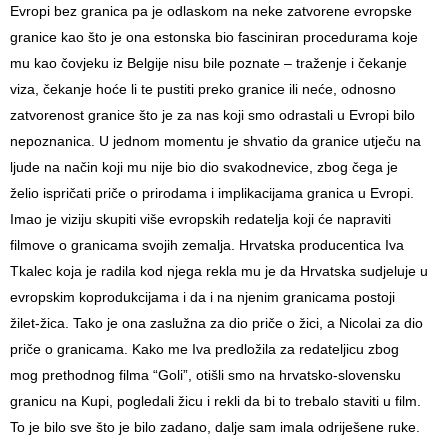
Evropi bez granica pa je odlaskom na neke zatvorene evropske
granice kao što je ona estonska bio fasciniran procedurama koje
mu kao čovjeku iz Belgije nisu bile poznate – traženje i čekanje
viza, čekanje hoće li te pustiti preko granice ili neće, odnosno
zatvorenost granice što je za nas koji smo odrastali u Evropi bilo
nepoznanica. U jednom momentu je shvatio da granice utječu na
ljude na način koji mu nije bio dio svakodnevice, zbog čega je
želio ispričati priče o prirodama i implikacijama granica u Evropi.
Imao je viziju skupiti više evropskih redatelja koji će napraviti
filmove o granicama svojih zemalja. Hrvatska producentica Iva
Tkalec koja je radila kod njega rekla mu je da Hrvatska sudjeluje u
evropskim koprodukcijama i da i na njenim granicama postoji
žilet-žica. Tako je ona zaslužna za dio priče o žici, a Nicolai za dio
priče o granicama. Kako me Iva predložila za redateljicu zbog
mog prethodnog filma “Goli”, otišli smo na hrvatsko-slovensku
granicu na Kupi, pogledali žicu i rekli da bi to trebalo staviti u film.
To je bilo sve što je bilo zadano, dalje sam imala odriješene ruke.