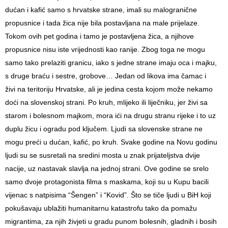
dućan i kafić samo s hrvatske strane, imali su malogranične
propusnice i tada žica nije bila postavljana na male prijelaze.
Tokom ovih pet godina i tamo je postavljena žica, a njihove
propusnice nisu iste vrijednosti kao ranije. Zbog toga ne mogu
samo tako prelaziti granicu, iako s jedne strane imaju oca i majku,
s druge braću i sestre, grobove… Jedan od likova ima čamac i
živi na teritoriju Hrvatske, ali je jedina cesta kojom može nekamo
doći na slovenskoj strani. Po kruh, mlijeko ili liječniku, jer živi sa
starom i bolesnom majkom, mora ići na drugu stranu rijeke i to uz
duplu žicu i ogradu pod ključem. Ljudi sa slovenske strane ne
mogu preći u dućan, kafić, po kruh. Svake godine na Novu godinu
ljudi su se susretali na sredini mosta u znak prijateljstva dvije
nacije, uz nastavak slavlja na jednoj strani. Ove godine se srelo
samo dvoje protagonista filma s maskama, koji su u Kupu bacili
vijenac s natpisima “Šengen” i “Kovid”. Što se tiče ljudi u BiH koji
pokušavaju ublažiti humanitarnu katastrofu tako da pomažu
migrantima, za njih živjeti u gradu punom bolesnih, gladnih i bosih