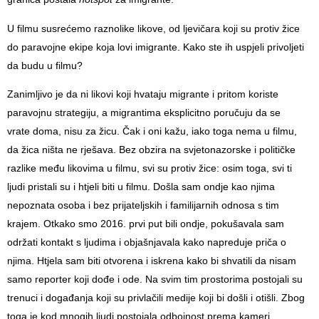
U filmu susrećemo raznolike likove, od ljevičara koji su protiv žice
do paravojne ekipe koja lovi imigrante. Kako ste ih uspjeli privoljeti
da budu u filmu?
Zanimljivo je da ni likovi koji hvataju migrante i pritom koriste
paravojnu strategiju, a migrantima eksplicitno poručuju da se
vrate doma, nisu za žicu. Čak i oni kažu, iako toga nema u filmu,
da žica ništa ne rješava. Bez obzira na svjetonazorske i političke
razlike među likovima u filmu, svi su protiv žice: osim toga, svi ti
ljudi pristali su i htjeli biti u filmu. Došla sam ondje kao njima
nepoznata osoba i bez prijateljskih i familijarnih odnosa s tim
krajem. Otkako smo 2016. prvi put bili ondje, pokušavala sam
održati kontakt s ljudima i objašnjavala kako napreduje priča o
njima. Htjela sam biti otvorena i iskrena kako bi shvatili da nisam
samo reporter koji dođe i ode. Na svim tim prostorima postojali su
trenuci i događanja koji su privlačili medije koji bi došli i otišli. Zbog
toga je kod mnogih ljudi postojala odbojnost prema kameri,