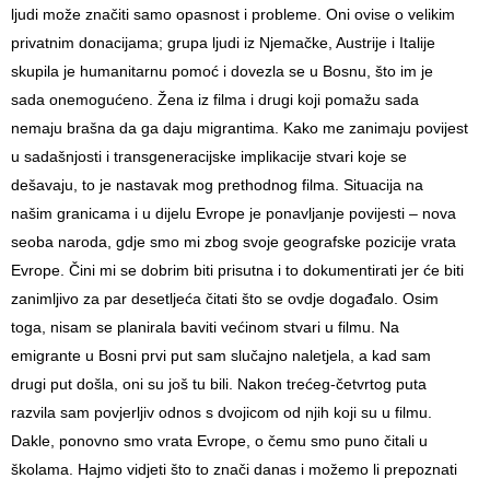
ljudi može značiti samo opasnost i probleme. Oni ovise o velikim
privatnim donacijama; grupa ljudi iz Njemačke, Austrije i Italije
skupila je humanitarnu pomoć i dovezla se u Bosnu, što im je
sada onemogućeno. Žena iz filma i drugi koji pomažu sada
nemaju brašna da ga daju migrantima. Kako me zanimaju povijest
u sadašnjosti i transgeneracijske implikacije stvari koje se
dešavaju, to je nastavak mog prethodnog filma. Situacija na
našim granicama i u dijelu Evrope je ponavljanje povijesti – nova
seoba naroda, gdje smo mi zbog svoje geografske pozicije vrata
Evrope. Čini mi se dobrim biti prisutna i to dokumentirati jer će biti
zanimljivo za par desetljeća čitati što se ovdje događalo. Osim
toga, nisam se planirala baviti većinom stvari u filmu. Na
emigrante u Bosni prvi put sam slučajno naletjela, a kad sam
drugi put došla, oni su još tu bili. Nakon trećeg-četvrtog puta
razvila sam povjerljiv odnos s dvojicom od njih koji su u filmu.
Dakle, ponovno smo vrata Evrope, o čemu smo puno čitali u
školama. Hajmo vidjeti što to znači danas i možemo li prepoznati