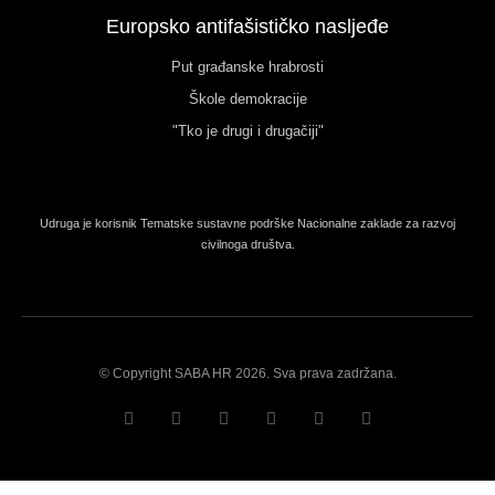
Europsko antifašističko nasljeđe
Put građanske hrabrosti
Škole demokracije
"Tko je drugi i drugačiji"
Udruga je korisnik Tematske sustavne podrške Nacionalne zaklade za razvoj
civilnoga društva.
© Copyright SABA HR 2026. Sva prava zadržana.