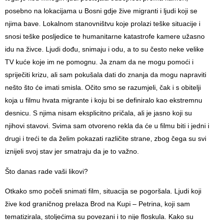
posebno na lokacijama u Bosni gdje žive migranti i ljudi koji se
njima bave. Lokalnom stanovništvu koje prolazi teške situacije i
snosi teške posljedice te humanitarne katastrofe kamere užasno
idu na živce. Ljudi dođu, snimaju i odu, a to su često neke velike
TV kuće koje im ne pomognu. Ja znam da ne mogu pomoći i
spriječiti krizu, ali sam pokušala dati do znanja da mogu napraviti
nešto što će imati smisla. Očito smo se razumjeli, čak i s obitelji
koja u filmu hvata migrante i koju bi se definiralo kao ekstremnu
desnicu. S njima nisam eksplicitno pričala, ali je jasno koji su
njihovi stavovi. Svima sam otvoreno rekla da će u filmu biti i jedni i
drugi i treći te da želim pokazati različite strane, zbog čega su svi
iznijeli svoj stav jer smatraju da je to važno.
Što danas rade vaši likovi?
Otkako smo počeli snimati film, situacija se pogoršala. Ljudi koji
žive kod graničnog prelaza Brod na Kupi – Petrina, koji sam
tematizirala, stoljećima su povezani i to nije floskula. Kako su