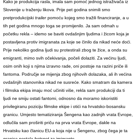
Kako je produkcija rasla, imala sam pomoć jednog istraživača iz
Slovenije u traženju likova. Prije pet godina snimili smo
pretprodukcijski
trailer
pomoću kojeg smo tražili financiranje, a u
tih pet godina mnogo toga se promijenilo. Ja sam odmah u
početku rekla – idemo se baviti ovdašnjim ljudima i žicom koja je
postavljena protiv imigranata za koje se činilo da nikad neće doći.
Prije nekoliko godina ljudi su protestirali zbog te žice, a onda su
emigranti, mimo svih očekivanja, počeli dolaziti. Za većinu ljudi,
osim onih koji s njima izravno rade, oni postoje na razini priče ili
fantoma. Područje se mijenja zbog njihovih dolazaka, ali ih većina
ovdašnjih stanovnika nikad ne susreće. Kako smatram da kamera
i filmska ekipa imaju moć učiniti više, rekla sam produkciji da ti
ljudi ne smiju ostati fantomi, odnosno da moramo iskoristiti
privilegiranu poziciju filmske ekipe i otići na hrvatsko-bosansku
granicu. Umjesto tematiziranja Šengena kao zadnjih vrata Evrope,
odlučila sam proširiti priču na prva vrata Evrope, dakle na
Hrvatsku kao članicu EU-a koja nije u Šengenu, zbog čega je ta
granica postala
hotspot
za imigrante.