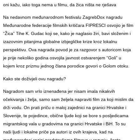
oni kažu, iako toga nema u filmu, da žica ništa ne rješava
Na nedavnom međunarodnom festivalu ZagrebDox nagradu
Međunarodne federacije filmskih kritičara FIPRESCI osvojio je film
“Žica” Tihe K. Gudac koji se, kako je naglasio žiri, bavi složenim i
izazovnim pitanjima globalne izbjegličke krize kroz lokalnu
perspektivu. Ova nagrada povod je za razgovor s autoricom koja
je prije nekoliko godina osvojila javnost ostvarenjem “Goli” u
kojem kroz prizmu jednog člana porodice govori o Golom otoku.
Kako ste doživjeli ovu nagradu?
Nagradom sam vrlo iznenađena jer nisam imala nikakvih
očekivanja i želja, samo sam željela napraviti film za koji mislim da
drži vodu. On prati priču o maloj zajednici na granici Hrvatske i
Slovenije, te pojedince, obične ljude koji se bore s posljedicama
migrantskog vala u gradovima na granici Hrvatske i BiH. To su
naši ljudi i lokalne priče pa autori iz ovih krajeva, kad na