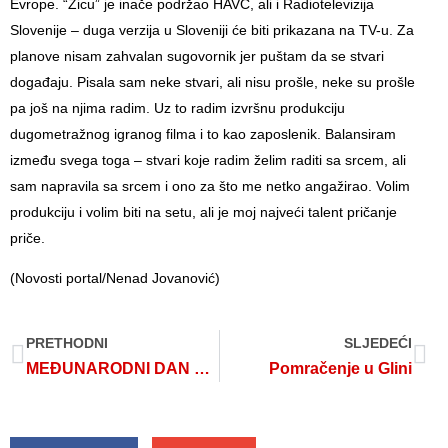
Evrope. “Žicu” je inače podržao HAVC, ali i Radiotelevizija
Slovenije – duga verzija u Sloveniji će biti prikazana na TV-u. Za
planove nisam zahvalan sugovornik jer puštam da se stvari
događaju. Pisala sam neke stvari, ali nisu prošle, neke su prošle
pa još na njima radim. Uz to radim izvršnu produkciju
dugometražnog igranog filma i to kao zaposlenik. Balansiram
između svega toga – stvari koje radim želim raditi sa srcem, ali
sam napravila sa srcem i ono za što me netko angažirao. Volim
produkciju i volim biti na setu, ali je moj najveći talent pričanje
priče.
(Novosti portal/Nenad Jovanović)
PRETHODNI
SLJEDEĆI
MEĐUNARODNI DAN SJEĆANJA NA ROMSKE ŽRTVE GENOCIDA U DRUGOM SVJETSKOM RATU
Pomračenje u Glini