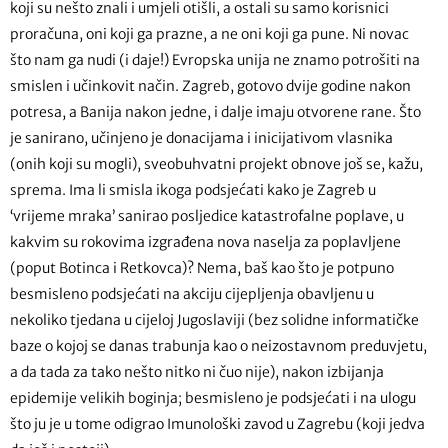
koji su nešto znali i umjeli otišli, a ostali su samo korisnici
proračuna, oni koji ga prazne, a ne oni koji ga pune. Ni novac
što nam ga nudi (i daje!) Evropska unija ne znamo potrošiti na
smislen i učinkovit način. Zagreb, gotovo dvije godine nakon
potresa, a Banija nakon jedne, i dalje imaju otvorene rane. Što
je sanirano, učinjeno je donacijama i inicijativom vlasnika
(onih koji su mogli), sveobuhvatni projekt obnove još se, kažu,
sprema. Ima li smisla ikoga podsjećati kako je Zagreb u
‘vrijeme mraka’ sanirao posljedice katastrofalne poplave, u
kakvim su rokovima izgrađena nova naselja za poplavljene
(poput Botinca i Retkovca)? Nema, baš kao što je potpuno
besmisleno podsjećati na akciju cijepljenja obavljenu u
nekoliko tjedana u cijeloj Jugoslaviji (bez solidne informatičke
baze o kojoj se danas trabunja kao o neizostavnom preduvjetu,
a da tada za tako nešto nitko ni čuo nije), nakon izbijanja
epidemije velikih boginja; besmisleno je podsjećati i na ulogu
što ju je u tome odigrao Imunološki zavod u Zagrebu (koji jedva