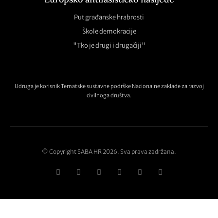
Put građanske hrabrosti
Škole demokracije
"Tko je drugi i drugačiji"
Udruga je korisnik Tematske sustavne podrške Nacionalne zaklade za razvoj
civilnoga društva.
© Copyright SABA HR 2026. Sva prava zadržana.