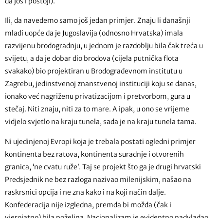
da još i postoji).
Ili, da navedemo samo još jedan primjer. Znaju li današnji
mladi uopće da je Jugoslavija (odnosno Hrvatska) imala
razvijenu brodogradnju, u jednom je razdoblju bila čak treća u
svijetu, a da je dobar dio brodova (cijela putnička flota
svakako) bio projektiran u Brodograđevnom institutu u
Zagrebu, jedinstvenoj znanstvenoj instituciji koju se danas,
ionako već nagriženu privatizacijom i pretvorbom, gura u
stečaj. Niti znaju, niti za to mare. A ipak, u ono se vrijeme
vidjelo svjetlo na kraju tunela, sada je na kraju tunela tama.
Ni ujedinjenoj Evropi koja je trebala postati ogledni primjer
kontinenta bez ratova, kontinenta suradnje i otvorenih
granica, ‘ne cvatu ruže’. Taj se projekt što ga je drugi hrvatski
Predsjednik ne bez razloga nazivao milenijskim, našao na
raskrsnici opcija i ne zna kako i na koji način dalje.
Konfederacija nije izgledna, premda bi možda (čak i
vjerojatno) bila poželjna. Nacionalizam je evidentno nadvladao