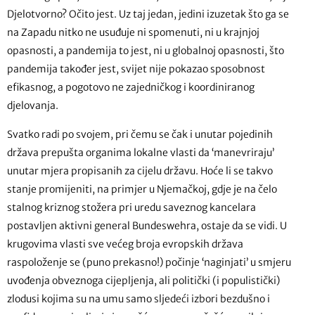
Djelotvorno? Očito jest. Uz taj jedan, jedini izuzetak što ga se
na Zapadu nitko ne usuđuje ni spomenuti, ni u krajnjoj
opasnosti, a pandemija to jest, ni u globalnoj opasnosti, što
pandemija također jest, svijet nije pokazao sposobnost
efikasnog, a pogotovo ne zajedničkog i koordiniranog
djelovanja.
Svatko radi po svojem, pri čemu se čak i unutar pojedinih
država prepušta organima lokalne vlasti da ‘manevriraju’
unutar mjera propisanih za cijelu državu. Hoće li se takvo
stanje promijeniti, na primjer u Njemačkoj, gdje je na čelo
stalnog kriznog stožera pri uredu saveznog kancelara
postavljen aktivni general Bundeswehra, ostaje da se vidi. U
krugovima vlasti sve većeg broja evropskih država
raspoloženje se (puno prekasno!) počinje ‘naginjati’ u smjeru
uvođenja obveznoga cijepljenja, ali politički (i populistički)
zlodusi kojima su na umu samo sljedeći izbori bezdušno i