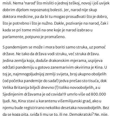
misli. Nema ‘narod’ što misliti o jednoj teškoj, novoj i još uvijek
dobrim dijelom nepoznatoj bolesti. Jer, narod nije skup
doktora medicine, pa da bi tu mogao prosuđivati što je dobro,
što je potrebno i što je nužno. Dakle, pozivanje na narod, čak i
kada se pri tome misli na one koje je narod izabrao u
parlamente, potpuno je promašeno.
S pandemijom se može i mora boriti samo struka, uz pomoć
države. Ne tako da država vodi struku, već struka državu.
Jedina zemlja koja, doduše drakonskim mjerama, uspijeva
održati pandemiju u gotovo zanemarivim okvirima je Kina. U
toj je, najmnogoljudnijoj zemlji svijeta, broj ukupno oboljelih
(od početka pandemije do sada!) jedva prešao sto tisuća, dok
Velika Britanija bilježi dnevno (!) toliko novooboljelih, a u
Sjedinjenim državama je od covida19 umrlo više od 800.000
ljudi. No, Kina stavi u karantenu višemilijunski grad, ako u
njemu bude registrirano nekoliko desetaka novooboljelih. Bez
da se koga pita, sviđa li mu se to, ili ne. Demokratski? Ne, nije.