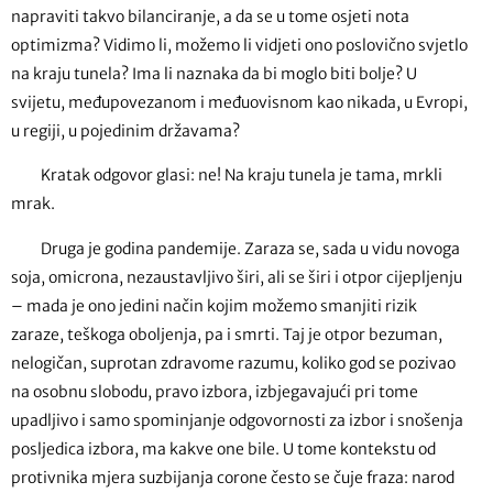
napraviti takvo bilanciranje, a da se u tome osjeti nota
optimizma? Vidimo li, možemo li vidjeti ono poslovično svjetlo
na kraju tunela? Ima li naznaka da bi moglo biti bolje? U
svijetu, međupovezanom i međuovisnom kao nikada, u Evropi,
u regiji, u pojedinim državama?
Kratak odgovor glasi: ne! Na kraju tunela je tama, mrkli
mrak.
Druga je godina pandemije. Zaraza se, sada u vidu novoga
soja, omicrona, nezaustavljivo širi, ali se širi i otpor cijepljenju
– mada je ono jedini način kojim možemo smanjiti rizik
zaraze, teškoga oboljenja, pa i smrti. Taj je otpor bezuman,
nelogičan, suprotan zdravome razumu, koliko god se pozivao
na osobnu slobodu, pravo izbora, izbjegavajući pri tome
upadljivo i samo spominjanje odgovornosti za izbor i snošenja
posljedica izbora, ma kakve one bile. U tome kontekstu od
protivnika mjera suzbijanja corone često se čuje fraza: narod