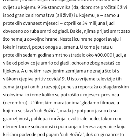
svijetu u kojemu 95% stanovnika (da, dobro ste pročitali) živi
ispod granice siromaštva (ali živi!) i u kojemu je – samo u
proteklih dvanaest mjeseci – otprilike 34 milijuna ljudi
dovedeno do ruba smrti od gladi. Dakle, njima prijeti smrt zato
što nemaju dovoljno hrane. Nestašicu hrane pogoršavaju i
lokalni ratovi, poput onoga u Jemenu. U tome je ratu u
proteklih sedam godina smrtno stradalo oko 400.000 ljudi, a
više od polovice je umrlo od gladi, odnosno zbog nestašice
lijekova. A u nekim razvijenim zemljama ne znaju što bi s
viškom cjepiva pritiv covida19. U isto vrijeme televizije tih
zemalja (pa i onih u razvoju) pune su reportaža o blagdanskim
stolovima i o tome koliko se potrošilo u mjesecu prosincu
(decembru). U ‘filmskim maratonima’ gledamo filmove u
kojima se slavi ‘duh Božića’, mada je potpuno jasno da su
gramzljivost, pohlepa i mržnja rezultirale nedostakom one
elementarne solidarnosti i poimanja interesa zajednice koju
kršćani podvode pod pojam ‘duh Božića’, dok drugi naprosto