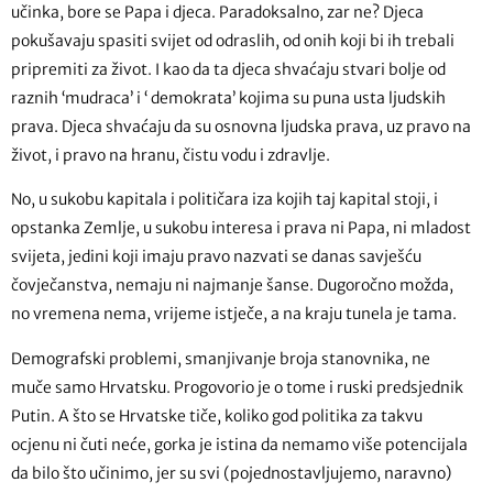
učinka, bore se Papa i djeca. Paradoksalno, zar ne? Djeca
pokušavaju spasiti svijet od odraslih, od onih koji bi ih trebali
pripremiti za život. I kao da ta djeca shvaćaju stvari bolje od
raznih ‘mudraca’ i ‘ demokrata’ kojima su puna usta ljudskih
prava. Djeca shvaćaju da su osnovna ljudska prava, uz pravo na
život, i pravo na hranu, čistu vodu i zdravlje.
No, u sukobu kapitala i političara iza kojih taj kapital stoji, i
opstanka Zemlje, u sukobu interesa i prava ni Papa, ni mladost
svijeta, jedini koji imaju pravo nazvati se danas savješću
čovječanstva, nemaju ni najmanje šanse. Dugoročno možda,
no vremena nema, vrijeme istječe, a na kraju tunela je tama.
Demografski problemi, smanjivanje broja stanovnika, ne
muče samo Hrvatsku. Progovorio je o tome i ruski predsjednik
Putin. A što se Hrvatske tiče, koliko god politika za takvu
ocjenu ni čuti neće, gorka je istina da nemamo više potencijala
da bilo što učinimo, jer su svi (pojednostavljujemo, naravno)