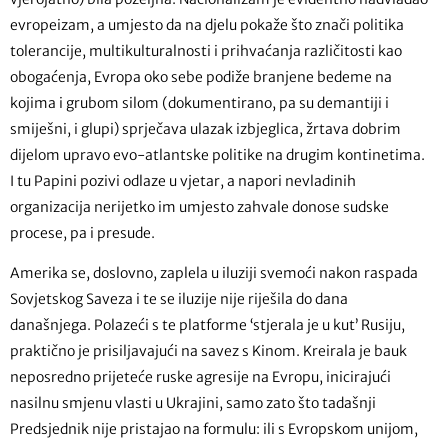
evropeizam, a umjesto da na djelu pokaže što znači politika
tolerancije, multikulturalnosti i prihvaćanja različitosti kao
obogaćenja, Evropa oko sebe podiže branjene bedeme na
kojima i grubom silom (dokumentirano, pa su demantiji i
smiješni, i glupi) sprječava ulazak izbjeglica, žrtava dobrim
dijelom upravo evo-atlantske politike na drugim kontinetima.
I tu Papini pozivi odlaze u vjetar, a napori nevladinih
organizacija nerijetko im umjesto zahvale donose sudske
procese, pa i presude.
Amerika se, doslovno, zaplela u iluziji svemoći nakon raspada
Sovjetskog Saveza i te se iluzije nije riješila do dana
današnjega. Polazeći s te platforme ‘stjerala je u kut’ Rusiju,
praktično je prisiljavajući na savez s Kinom. Kreirala je bauk
neposredno prijeteće ruske agresije na Evropu, inicirajući
nasilnu smjenu vlasti u Ukrajini, samo zato što tadašnji
Predsjednik nije pristajao na formulu: ili s Evropskom unijom,