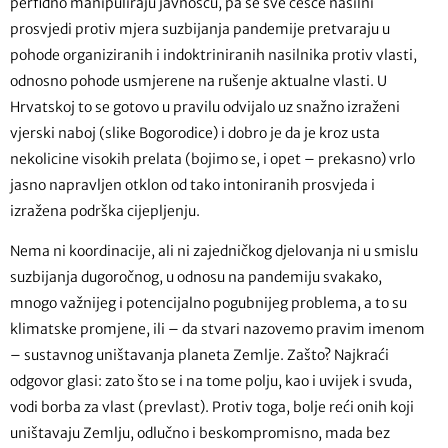
perfidno manipuliraju javnošću, pa se sve češće nasilni
prosvjedi protiv mjera suzbijanja pandemije pretvaraju u
pohode organiziranih i indoktriniranih nasilnika protiv vlasti,
odnosno pohode usmjerene na rušenje aktualne vlasti. U
Hrvatskoj to se gotovo u pravilu odvijalo uz snažno izraženi
vjerski naboj (slike Bogorodice) i dobro je da je kroz usta
nekolicine visokih prelata (bojimo se, i opet – prekasno) vrlo
jasno napravljen otklon od tako intoniranih prosvjeda i
izražena podrška cijepljenju.
Nema ni koordinacije, ali ni zajedničkog djelovanja ni u smislu
suzbijanja dugoročnog, u odnosu na pandemiju svakako,
mnogo važnijeg i potencijalno pogubnijeg problema, a to su
klimatske promjene, ili – da stvari nazovemo pravim imenom
– sustavnog uništavanja planeta Zemlje. Zašto? Najkraći
odgovor glasi: zato što se i na tome polju, kao i uvijek i svuda,
vodi borba za vlast (prevlast). Protiv toga, bolje reći onih koji
uništavaju Zemlju, odlučno i beskompromisno, mada bez