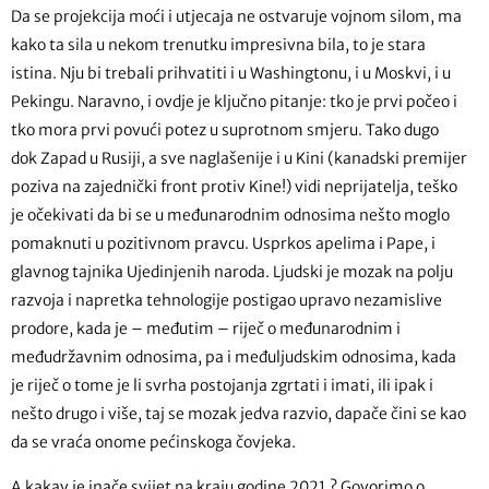
Da se projekcija moći i utjecaja ne ostvaruje vojnom silom, ma
kako ta sila u nekom trenutku impresivna bila, to je stara
istina. Nju bi trebali prihvatiti i u Washingtonu, i u Moskvi, i u
Pekingu. Naravno, i ovdje je ključno pitanje: tko je prvi počeo i
tko mora prvi povući potez u suprotnom smjeru. Tako dugo
dok Zapad u Rusiji, a sve naglašenije i u Kini (kanadski premijer
poziva na zajednički front protiv Kine!) vidi neprijatelja, teško
je očekivati da bi se u međunarodnim odnosima nešto moglo
pomaknuti u pozitivnom pravcu. Usprkos apelima i Pape, i
glavnog tajnika Ujedinjenih naroda. Ljudski je mozak na polju
razvoja i napretka tehnologije postigao upravo nezamislive
prodore, kada je – međutim – riječ o međunarodnim i
međudržavnim odnosima, pa i međuljudskim odnosima, kada
je riječ o tome je li svrha postojanja zgrtati i imati, ili ipak i
nešto drugo i više, taj se mozak jedva razvio, dapače čini se kao
da se vraća onome pećinskoga čovjeka.
A kakav je inače svijet na kraju godine 2021.? Govorimo o