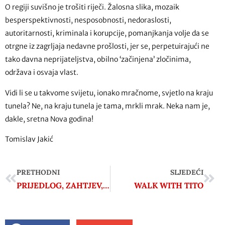
O regiji suvišno je trošiti riječi. Žalosna slika, mozaik
besperspektivnosti, nesposobnosti, nedoraslosti,
autoritarnosti, kriminala i korupcije, pomanjkanja volje da se
otrgne iz zagrljaja nedavne prošlosti, jer se, perpetuirajući ne
tako davna neprijateljstva, obilno ‘začinjena’ zločinima,
održava i osvaja vlast.
Vidi li se u takvome svijetu, ionako mračnome, svjetlo na kraju
tunela? Ne, na kraju tunela je tama, mrkli mrak. Neka nam je,
dakle, sretna Nova godina!
Tomislav Jakić
PRETHODNI
SLJEDEĆI
PRIJEDLOG, ZAHTJEV, ULTIMATUM?
WALK WITH TITO