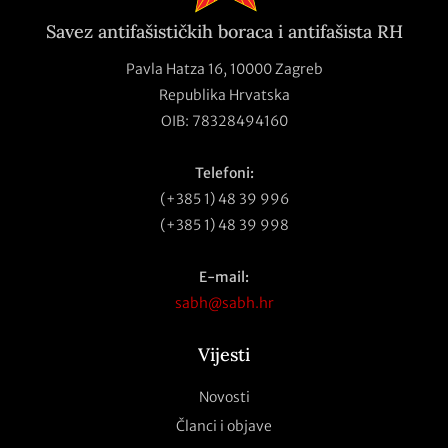
Savez antifašističkih boraca i antifašista RH
Pavla Hatza 16,
10000 Zagreb
Republika Hrvatska
OIB: 78328494160
Telefoni:
(+385 1) 48 39 996
(+385 1) 48 39 998
E-mail:
sabh@sabh.hr
Vijesti
Novosti
Članci i objave