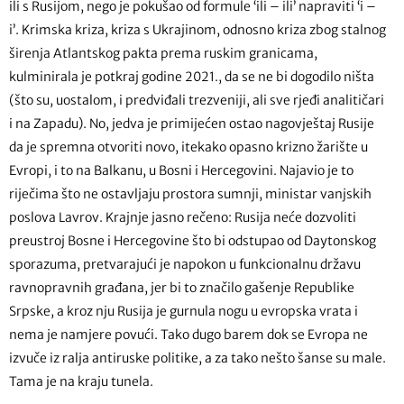
ili s Rusijom, nego je pokušao od formule ‘ili – ili’ napraviti ‘i –
i’. Krimska kriza, kriza s Ukrajinom, odnosno kriza zbog stalnog
širenja Atlantskog pakta prema ruskim granicama,
kulminirala je potkraj godine 2021., da se ne bi dogodilo ništa
(što su, uostalom, i predviđali trezveniji, ali sve rjeđi analitičari
i na Zapadu). No, jedva je primijećen ostao nagovještaj Rusije
da je spremna otvoriti novo, itekako opasno krizno žarište u
Evropi, i to na Balkanu, u Bosni i Hercegovini. Najavio je to
riječima što ne ostavljaju prostora sumnji, ministar vanjskih
poslova Lavrov. Krajnje jasno rečeno: Rusija neće dozvoliti
preustroj Bosne i Hercegovine što bi odstupao od Daytonskog
sporazuma, pretvarajući je napokon u funkcionalnu državu
ravnopravnih građana, jer bi to značilo gašenje Republike
Srpske, a kroz nju Rusija je gurnula nogu u evropska vrata i
nema je namjere povući. Tako dugo barem dok se Evropa ne
izvuče iz ralja antiruske politike, a za tako nešto šanse su male.
Tama je na kraju tunela.