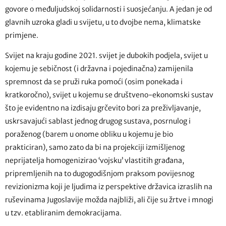
govore o međuljudskoj solidarnosti i suosjećanju. A jedan je od
glavnih uzroka gladi u svijetu, u to dvojbe nema, klimatske
primjene.
Svijet na kraju godine 2021. svijet je dubokih podjela, svijet u
kojemu je sebičnost (i državna i pojedinačna) zamijenila
spremnost da se pruži ruka pomoći (osim ponekada i
kratkoročno), svijet u kojemu se društveno-ekonomski sustav
što je evidentno na izdisaju grčevito bori za preživljavanje,
uskrsavajući sablast jednog drugog sustava, posrnulog i
poraženog (barem u onome obliku u kojemu je bio
prakticiran), samo zato da bi na projekciji izmišljenog
neprijatelja homogenizirao ‘vojsku’ vlastitih građana,
pripremljenih na to dugogodišnjom praksom povijesnog
revizionizma koji je ljudima iz perspektive državica izraslih na
ruševinama Jugoslavije možda najbliži, ali čije su žrtve i mnogi
u tzv. etabliranim demokracijama.