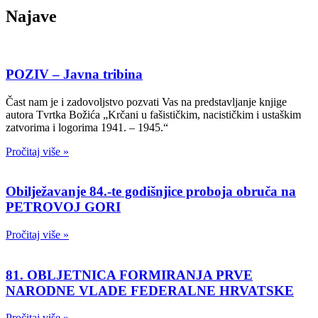
Najave
POZIV – Javna tribina
Čast nam je i zadovoljstvo pozvati Vas na predstavljanje knjige
autora Tvrtka Božića „Krčani u fašističkim, nacističkim i ustaškim
zatvorima i logorima 1941. – 1945.“
Pročitaj više »
Obilježavanje 84.-te godišnjice proboja obruča na
PETROVOJ GORI
Pročitaj više »
81. OBLJETNICA FORMIRANJA PRVE
NARODNE VLADE FEDERALNE HRVATSKE
Pročitaj više »