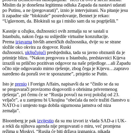
Mislim da je donešena legitimna odluka Zapada da nastavi udarati
po Putinu, a ne (pregovarati)”, iznio je intervjuirani. Na pitanje jesu
li zapadne sile “blokirale” posredovanje, Bennet je rekao:
“Uglavnom, da. Blokirali su ga i mislio sam da su pogriješili.”
Kasnije u ožujku, dužnosnici ovih zemalja su se sastali u
Istanbulu, nakon čega su uslijedile virtualne konzultacije.
Prema
izjavama
bivših američkih dužnosnika, dvije su se strane
složile oko okvira za dogovor. Ruski
dužnosnici,
uključujući
predsjednika, tada su javno obznanli da je
primirje blizu. “Nakon pregovora u Istanbulu, predstavnici Kijeva
izrazili su prilično pozitivan odgovor na naše prijedloge…ali Zapadu
očito nije odgovaralo mirno rješenje, zbog čega je Kijevu…zapravo
naređeno da poruši sve te sporazume”, prisjetio se Putin.
Isto je
prenio
i Foreign Affairs, napisavši da se “činilo se da su
se pregovarači provizorno dogovorili o obrisima privremenog
rješenja”, pri čemu će se “Rusija povući na svoj položaj od 23.
veljače”, a u zamjenu bi Ukrajina “obećala da neće tražiti članstvo u
NATO-u i umjesto toga dobila sigurnosna jamstva od niza
zemalja”.
Bloomberg je pak
izvijestio
da su mu izvori iz vlada SAD-a i UK-
a rekli da njihova agenda nije pregovarati o miru, već promjena
režima u Moskvi. “Rusija će biti država izgnanica, nikada