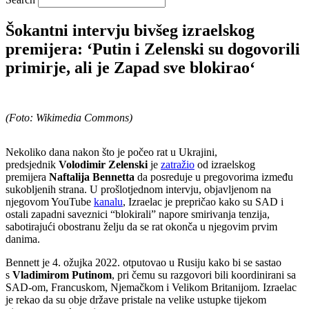
Šokantni intervju bivšeg izraelskog
premijera: ‘Putin i Zelenski su dogovorili
primirje, ali je Zapad sve blokirao‘
(Foto: Wikimedia Commons)
Nekoliko dana nakon što je počeo rat u Ukrajini,
predsjednik
Volodimir Zelenski
je
zatražio
od izraelskog
premijera
Naftalija Bennetta
da posreduje u pregovorima između
sukobljenih strana. U prošlotjednom intervju, objavljenom na
njegovom YouTube
kanalu
, Izraelac je prepričao kako su SAD i
ostali zapadni saveznici “blokirali” napore smirivanja tenzija,
sabotirajući obostranu želju da se rat okonča u njegovim prvim
danima.
Bennett je 4. ožujka 2022. otputovao u Rusiju kako bi se sastao
s
Vladimirom Putinom
, pri čemu su razgovori bili koordinirani sa
SAD-om, Francuskom, Njemačkom i Velikom Britanijom. Izraelac
je rekao da su obje države pristale na velike ustupke tijekom