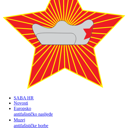
SABA HR
Novosti
Europsko
antifašističko nasljeđe
Muzej
antifašističke borbe