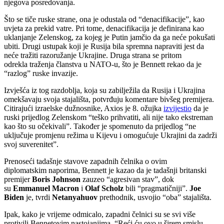
njegova posredovanja.
Što se tiče ruske strane, ona je odustala od “denacifikacije”, kao
uvjeta za prekid vatre. Pri tome, denacifikacija je definirana kao
uklanjanje Zelenskog, za kojeg je Putin jamčio da ga neće pokušati
ubiti. Drugi ustupak koji je Rusija bila spremna napraviti jest da
neće tražiti razoružanje Ukrajine. Druga strana se pritom
odrekla traženja članstva u NATO-u, što je Bennett rekao da je
“razlog” ruske invazije.
Izvješća iz tog razdoblja, koja su zabilježila da Rusija i Ukrajina
omekšavaju svoja stajališta, potvrđuju komentare bivšeg premijera.
Citirajući izraelske dužnosnike, Axios je 8. ožujka
izvijestio
da je
ruski prijedlog Zelenskom “teško prihvatiti, ali nije tako ekstreman
kao što su očekivali”. Također je spomenuto da prijedlog “ne
uključuje promjenu režima u Kijevu i omogućuje Ukrajini da zadrži
svoj suverenitet”.
Prenoseći tadašnje stavove zapadnih čelnika o ovim
diplomatskim naporima, Bennett je kazao da je tadašnji britanski
premijer
Boris Johnson
zauzeo “agresivan stav”, dok
su
Emmanuel Macron
i
Olaf Scholz
bili “pragmatičniji”.
Joe
Biden
je, tvrdi
Netanyahuov
prethodnik, usvojio “oba” stajališta.
Ipak, kako je vrijeme odmicalo, zapadni čelnici su se svi više
protivili Bennetovim nastojanjima. “Reći ću ovo u širem smislu.