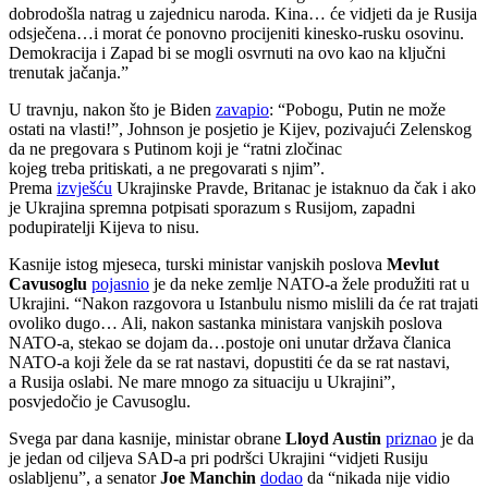
dobrodošla natrag u zajednicu naroda. Kina… će vidjeti da je Rusija
odsječena…i morat će ponovno procijeniti kinesko-rusku osovinu.
Demokracija i Zapad bi se mogli osvrnuti na ovo kao na ključni
trenutak jačanja.”
U travnju, nakon što je Biden
zavapio
: “Pobogu, Putin ne može
ostati na vlasti!”, Johnson je posjetio je Kijev, pozivajući Zelenskog
da ne pregovara s Putinom koji je “ratni zločinac
kojeg treba pritiskati, a ne pregovarati s njim”.
Prema
izvješću
Ukrajinske Pravde, Britanac je istaknuo da čak i ako
je Ukrajina spremna potpisati sporazum s Rusijom, zapadni
podupiratelji Kijeva to nisu.
Kasnije istog mjeseca, turski ministar vanjskih poslova
Mevlut
Cavusoglu
pojasnio
je da neke zemlje NATO-a žele produžiti rat u
Ukrajini. “Nakon razgovora u Istanbulu nismo mislili da će rat trajati
ovoliko dugo… Ali, nakon sastanka ministara vanjskih poslova
NATO-a, stekao se dojam da…postoje oni unutar država članica
NATO-a koji žele da se rat nastavi, dopustiti će da se rat nastavi,
a Rusija oslabi. Ne mare mnogo za situaciju u Ukrajini”,
posvjedočio je Cavusoglu.
Svega par dana kasnije, ministar obrane
Lloyd Austin
priznao
je da
je jedan od ciljeva SAD-a pri podršci Ukrajini “vidjeti Rusiju
oslabljenu”, a senator
Joe Manchin
dodao
da “nikada nije vidio