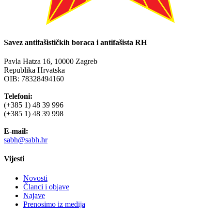
Savez antifašističkih boraca i antifašista RH
Pavla Hatza 16,
10000 Zagreb
Republika Hrvatska
OIB: 78328494160
Telefoni:
(+385 1) 48 39 996
(+385 1) 48 39 998
E-mail:
sabh@sabh.hr
Vijesti
Novosti
Članci i objave
Najave
Prenosimo iz medija