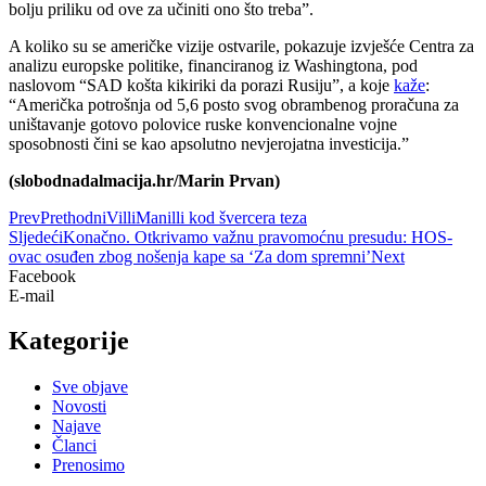
bolju priliku od ove za učiniti ono što treba”.
A koliko su se američke vizije ostvarile, pokazuje izvješće Centra za
analizu europske politike, financiranog iz Washingtona, pod
naslovom “SAD košta kikiriki da porazi Rusiju”, a koje
kaže
:
“Američka potrošnja od 5,6 posto svog obrambenog proračuna za
uništavanje gotovo polovice ruske konvencionalne vojne
sposobnosti čini se kao apsolutno nevjerojatna investicija.”
(slobodnadalmacija.hr/Marin Prvan)
Prev
Prethodni
VilliManilli kod švercera teza
Sljedeći
Konačno. Otkrivamo važnu pravomoćnu presudu: HOS-
ovac osuđen zbog nošenja kape sa ‘Za dom spremni’
Next
Facebook
E-mail
Kategorije
Sve objave
Novosti
Najave
Članci
Prenosimo