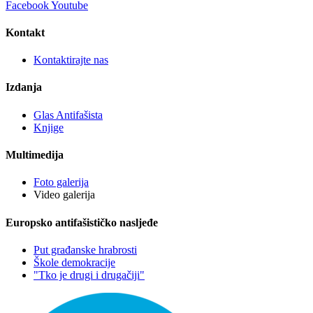
Facebook
Youtube
Kontakt
Kontaktirajte nas
Izdanja
Glas Antifašista
Knjige
Multimedija
Foto galerija
Video galerija
Europsko antifašističko nasljeđe
Put građanske hrabrosti
Škole demokracije
"Tko je drugi i drugačiji"