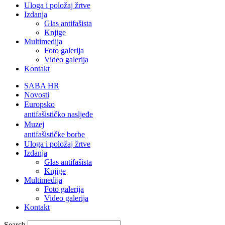
Uloga i položaj žrtve
Izdanja
Glas antifašista
Knjige
Multimedija
Foto galerija
Video galerija
Kontakt
SABA HR
Novosti
Europsko
antifašističko nasljeđe
Muzej
antifašističke borbe
Uloga i položaj žrtve
Izdanja
Glas antifašista
Knjige
Multimedija
Foto galerija
Video galerija
Kontakt
Search