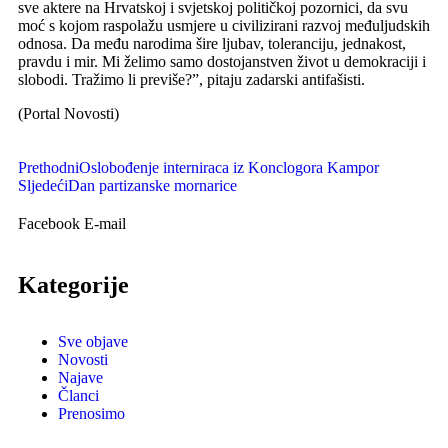
sve aktere na Hrvatskoj i svjetskoj političkoj pozornici, da svu
moć s kojom raspolažu usmjere u civilizirani razvoj međuljudskih
odnosa. Da među narodima šire ljubav, toleranciju, jednakost,
pravdu i mir. Mi želimo samo dostojanstven život u demokraciji i
slobodi. Tražimo li previše?”, pitaju zadarski antifašisti.
(Portal Novosti)
Prethodni
Oslobođenje interniraca iz Konclogora Kampor
Sljedeći
Dan partizanske mornarice
Facebook
E-mail
Kategorije
Sve objave
Novosti
Najave
Članci
Prenosimo