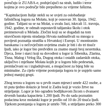
poručuju iz ZUABA-e, podsjećajući na strah, ludilo i teror
kojima je ovo područje bilo prepušteno za vrijeme fašizma.
“Kapitulacijom Italije stekli su se uvjeti za oslobađanje
fašističkog logora na Molatu, koji je osnovan 30. lipnja, 1942.
godine. Talijani su se na Molat, u uvalu Jazi, iskrcali 11. travnja,
1942. godine, te odmah uspostavili talijansku školu i otok
preimenovali u Melada. Zločini koji su se događali na tom
stravičnom mjestu stradanja Hrvata nadmašivali su mnoga u
povijesti poznatija stratišta u Hrvatskoj i Europi. U montiranim
barakama i u nečovječnim uvjetima znalo je biti i do tri tisuće
ljudi, iako je logor bio predviđen za znatno manji broj nesretnika.
Djeca, žene i starci koji su dovođeni u logor iz Šibenika, Zlarina,
Tisna, Malog i Velog Iža, Dugog otoka i ostalih zadarskih otoka,
uključivo i mještane Molata kojih je u logoru bilo pedesetak,
premlaćivani su i izgladnjivani, a mogućnost za bijeg bile su
minimalne. Za cijelo vrijeme postojanja logora to je uspjelo samo
jednoj manjoj grupi.
Zbog terora u logoru su u prvih osam mjeseci umrle 422 osobe, a
tri puta tjedno dolazio je brod iz Zadra koji je vozio žrtve na
strijeljanje. Logor je bio ograđen bodljikavom žicom s dvanaest
drvenih baraka kapaciteta 1.200 ljudi. Po do sada poznatim
podacima kroz molatski logor je prošlo od 10 do 20 tisuća ljudi.
Tijekom postojanja u logoru je umrlo 700, a strijeljano preko 300