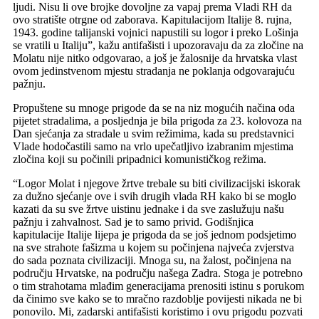
ljudi. Nisu li ove brojke dovoljne za vapaj prema Vladi RH da
ovo stratište otrgne od zaborava. Kapitulacijom Italije 8. rujna,
1943. godine talijanski vojnici napustili su logor i preko Lošinja
se vratili u Italiju”, kažu antifašisti i upozoravaju da za zločine na
Molatu nije nitko odgovarao, a još je žalosnije da hrvatska vlast
ovom jedinstvenom mjestu stradanja ne poklanja odgovarajuću
pažnju.
Propuštene su mnoge prigode da se na niz mogućih načina oda
pijetet stradalima, a posljednja je bila prigoda za 23. kolovoza na
Dan sjećanja za stradale u svim režimima, kada su predstavnici
Vlade hodočastili samo na vrlo upečatljivo izabranim mjestima
zločina koji su počinili pripadnici komunističkog režima.
“Logor Molat i njegove žrtve trebale su biti civilizacijski iskorak
za dužno sjećanje ove i svih drugih vlada RH kako bi se moglo
kazati da su sve žrtve uistinu jednake i da sve zaslužuju našu
pažnju i zahvalnost. Sad je to samo privid. Godišnjica
kapitulacije Italije lijepa je prigoda da se još jednom podsjetimo
na sve strahote fašizma u kojem su počinjena najveća zvjerstva
do sada poznata civilizaciji. Mnoga su, na žalost, počinjena na
području Hrvatske, na području našega Zadra. Stoga je potrebno
o tim strahotama mlađim generacijama prenositi istinu s porukom
da činimo sve kako se to mračno razdoblje povijesti nikada ne bi
ponovilo. Mi, zadarski antifašisti koristimo i ovu prigodu pozvati