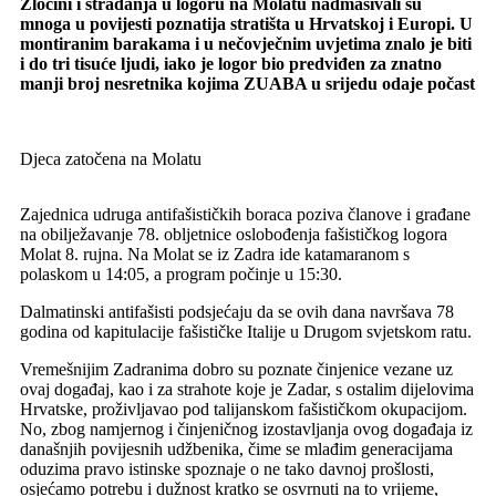
Zločini i stradanja u logoru na Molatu nadmašivali su
mnoga u povijesti poznatija stratišta u Hrvatskoj i Europi. U
montiranim barakama i u nečovječnim uvjetima znalo je biti
i do tri tisuće ljudi, iako je logor bio predviđen za znatno
manji broj nesretnika kojima ZUABA u srijedu odaje počast
Djeca zatočena na Molatu
Zajednica udruga antifašističkih boraca poziva članove i građane
na obilježavanje 78. obljetnice oslobođenja fašističkog logora
Molat 8. rujna. Na Molat se iz Zadra ide katamaranom s
polaskom u 14:05, a program počinje u 15:30.
Dalmatinski antifašisti podsjećaju da se ovih dana navršava 78
godina od kapitulacije fašističke Italije u Drugom svjetskom ratu.
Vremešnijim Zadranima dobro su poznate činjenice vezane uz
ovaj događaj, kao i za strahote koje je Zadar, s ostalim dijelovima
Hrvatske, proživljavao pod talijanskom fašističkom okupacijom.
No, zbog namjernog i činjeničnog izostavljanja ovog događaja iz
današnjih povijesnih udžbenika, čime se mlađim generacijama
oduzima pravo istinske spoznaje o ne tako davnoj prošlosti,
osjećamo potrebu i dužnost kratko se osvrnuti na to vrijeme,