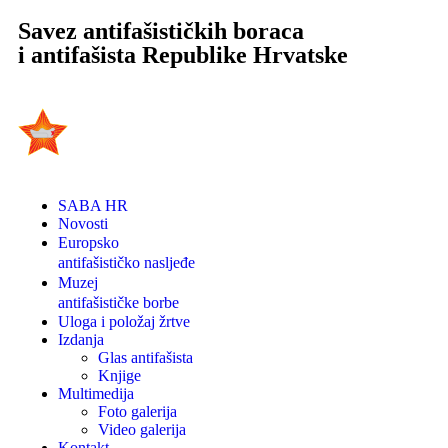
Savez antifašističkih boraca
i antifašista Republike Hrvatske
SABA HR
Novosti
Europsko
antifašističko nasljeđe
Muzej
antifašističke borbe
Uloga i položaj žrtve
Izdanja
Glas antifašista
Knjige
Multimedija
Foto galerija
Video galerija
Kontakt