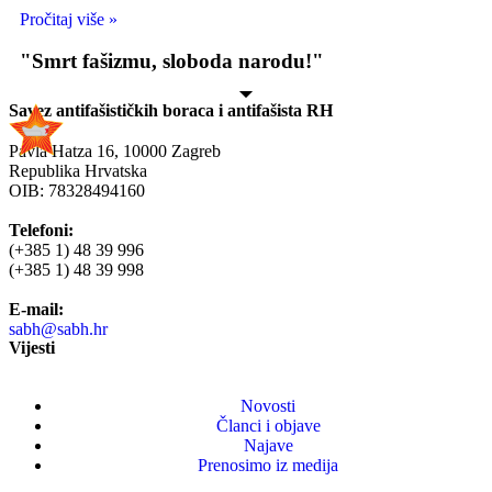
Pročitaj više »
"Smrt fašizmu, sloboda narodu!"
Savez antifašističkih boraca i antifašista RH
Pavla Hatza 16,
10000 Zagreb
Republika Hrvatska
OIB: 78328494160
Telefoni:
(+385 1) 48 39 996
(+385 1) 48 39 998
E-mail:
sabh@sabh.hr
Vijesti
Novosti
Članci i objave
Najave
Prenosimo iz medija