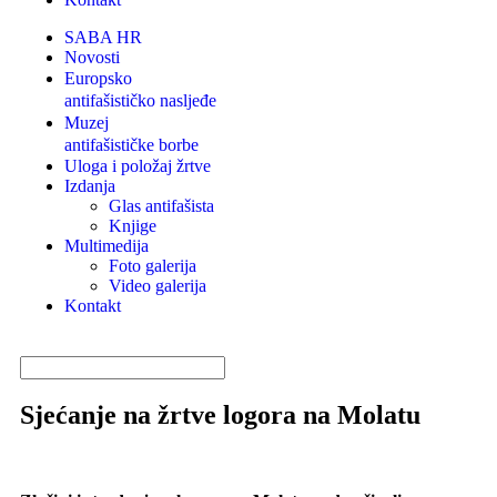
SABA HR
Novosti
Europsko
antifašističko nasljeđe
Muzej
antifašističke borbe
Uloga i položaj žrtve
Izdanja
Glas antifašista
Knjige
Multimedija
Foto galerija
Video galerija
Kontakt
Sjećanje na žrtve logora na Molatu