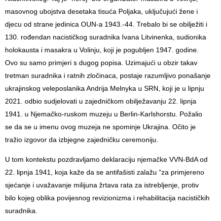
masovnog ubojstva desetaka tisuća Poljaka, uključujući žene i
djecu od strane jedinica OUN-a 1943.-44. Trebalo bi se obilježiti i
130. rođendan nacističkog suradnika Ivana Litvinenka, sudionika
holokausta i masakra u Volinju, koji je pogubljen 1947. godine.
Ovo su samo primjeri s dugog popisa. Uzimajući u obzir takav
tretman suradnika i ratnih zločinaca, postaje razumljivo ponašanje
ukrajinskog veleposlanika Andrija Melnyka u SRN, koji je u lipnju
2021. odbio sudjelovati u zajedničkom obilježavanju 22. lipnja
1941. u Njemačko-ruskom muzeju u Berlin-Karlshorstu. Požalio
se da se u imenu ovog muzeja ne spominje Ukrajina. Očito je
tražio izgovor da izbjegne zajedničku ceremoniju.
U tom kontekstu pozdravljamo deklaraciju njemačke VVN-BdA od
22. lipnja 1941, koja kaže da se antifašisti zalažu “za primjereno
sjećanje i uvažavanje milijuna žrtava rata za istrebljenje, protiv
bilo kojeg oblika povijesnog revizionizma i rehabilitacija nacističkih
suradnika.