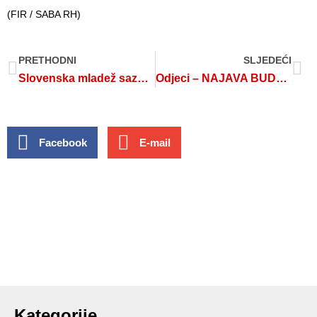
(FIR / SABA RH)
PRETHODNI
SLJEDEĆI
Slovenska mladež saznaje istinu o Drugom svjetskom ratu
Odjeci – NAJAVA BUDUĆEG JAČEG NJEGOVANJA ANTIFAŠISTIČKE TRADICIJE
Facebook
E-mail
Kategorije