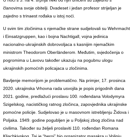
U noći s 3. na 4. srpnja neki od njih uhićeni su zajedno s
članovima svoje obitelji. Dvadeset i jedan profesor strijeljan je
zajedno s trinaest rođaka u istoj noći.
U svim tim zločinima s njemačke strane sudjelovali su Wehrmacht
i Einsatzgruppen, kao i bojna Nachtigall, vojna jedinica
nacionalno-ukrajinskih dobrovoljaca s kasnijim njemačkim
ministrom Theodorom Oberländerom. Međutim, svjedočenja o
pogromima u Lavovu također ukazuju na pogubnu ulogu
ukrajinskih pomoćnih policajaca u zločinima.
Bavljenje memorijom je problematično. Na primjer, 17. prosinca
2020. ukrajinska Vrhovna rada usvojila je popis prigodnih dana
2021. godine, predlažući proslavu 100. rođendana Volodymyra
Szigelskog, nacističkog ratnog zločinca, zapovjednika ukrajinske
pomoćne policije. Sudjelovao je u masovnom istrebljenju Židova i
Poljaka. 1949. godine pogubljen je u Poljskoj zbog zločina nad
civilima. Također su željeli proslaviti 110. rođendan Romana
Kliachkivskog. Taj je “heroj” bio organizator masakra u Volinju,