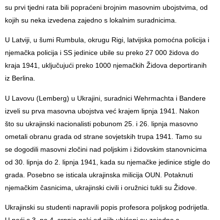
su prvi tjedni rata bili popraćeni brojnim masovnim ubojstvima, od
kojih su neka izvedena zajedno s lokalnim suradnicima.
U Latviji, u šumi Rumbula, okrugu Rigi, latvijska pomoćna policija i
njemačka policija i SS jedinice ubile su preko 27 000 židova do
kraja 1941, uključujući preko 1000 njemačkih Židova deportiranih
iz Berlina.
U Lavovu (Lemberg) u Ukrajini, suradnici Wehrmachta i Bandere
izveli su prva masovna ubojstva već krajem lipnja 1941. Nakon
što su ukrajinski nacionalisti pobunom 25. i 26. lipnja masovno
ometali obranu grada od strane sovjetskih trupa 1941. Tamo su
se dogodili masovni zločini nad poljskim i židovskim stanovnicima
od 30. lipnja do 2. lipnja 1941, kada su njemačke jedinice stigle do
grada. Posebno se isticala ukrajinska milicija OUN. Potaknuti
njemačkim časnicima, ukrajinski civili i oružnici tukli su Židove.
Ukrajinski su studenti napravili popis profesora poljskog podrijetla.