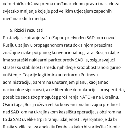
odmetnička država prema međunarodnom pravu i na sudu za
svjetsko mnijenje koje je pod velikim utjecajem zapadnih
međunarodnih medija.
Rizici i rezultati
Postavlja se pitanje zašto Zapad predvođen SAD-om dovodi
Rusiju u zaljev u propagandnom ratu dok s njom preuzima
značajne rizike potpunog konvencionalnog rata. Rusija i dalje
ima strateški nuklearni paritet protiv SAD-a, osiguravajući
stratešku stabilnost između njih dvoje kroz obostrano sigurno
uništenje. To prije legitimira autoritarnu Putinovu
administraciju, barem na unutarnjem planu, kao jamac
nacionalne sigurnosti, a ne liberalne demokracije i prosperiteta,
posebice sada zbog mogućeg proširenja NATO-a na Ukrajinu.
Osim toga, Rusija uživa veliku konvencionalnu vojnu prednost
nad SAD-om na ukrajinskom kazalištu operacija, s obzirom na
to da SAD uvelike trpi tiraniju udaljenosti. Vjerojatno je da bi
Rusija vodila rat za aneksiju Donbasa kako bi spriječila širenje