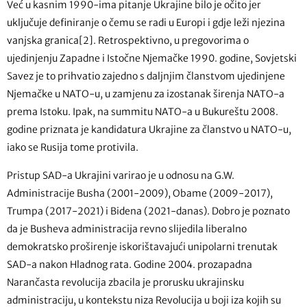
Već u kasnim 1990-ima pitanje Ukrajine bilo je očito jer
uključuje definiranje o čemu se radi u Europi i gdje leži njezina
vanjska granica[2]. Retrospektivno, u pregovorima o
ujedinjenju Zapadne i Istočne Njemačke 1990. godine, Sovjetski
Savez je to prihvatio zajedno s daljnjim članstvom ujedinjene
Njemačke u NATO-u, u zamjenu za izostanak širenja NATO-a
prema Istoku. Ipak, na summitu NATO-a u Bukureštu 2008.
godine priznata je kandidatura Ukrajine za članstvo u NATO-u,
iako se Rusija tome protivila.
Pristup SAD-a Ukrajini varirao je u odnosu na G.W.
Administracije Busha (2001-2009), Obame (2009-2017),
Trumpa (2017-2021) i Bidena (2021-danas). Dobro je poznato
da je Busheva administracija revno slijedila liberalno
demokratsko proširenje iskorištavajući unipolarni trenutak
SAD-a nakon Hladnog rata. Godine 2004. prozapadna
Narančasta revolucija zbacila je prorusku ukrajinsku
administraciju, u kontekstu niza Revolucija u boji iza kojih su