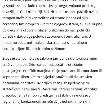
gospodarskom i kulturnom utjecaju nego i vojnom pritisku,
invaziji, pa čak i okupaciji. S obzirom na uspon i pad tih ovlasti,
tampon može biti kontroliran od strane jednog od njih u
određenoj fazi povijesti ili biti na njegovoj strani, ali, sveukupno,
polovica ima otvoreni i decentralizirani domaći politički
poredak, dok druga polovica zatvoreno i centralizirani. U
moderno doba, oni imaju blisku srodnost s liberalnom
demokracijom ili autoritarnim režimom.
Stoga je stanovništvo u takvom tamponu sklono unutarnjim
društveno-političkim sukobima, dodatno otežanim
postojanjem etničkih manjina ako je povezano ili s morskom ili
kopnenom silom. Često posjeduje snažan, ali dvosmislen
nacionalni identitet i, uvjerljivo, težnju za ujedinjenjem i
strateškom neovisnošću. Međutim, ceteris paribus, otprilike
prepolovljenje tampon predstavlja stabilnu ravnotežu u
regionalnoj konkurenciji između dviju jednakih morskih i