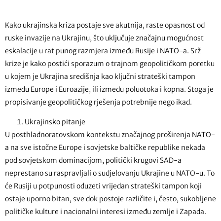
Kako ukrajinska kriza postaje sve akutnija, raste opasnost od
ruske invazije na Ukrajinu, što uključuje značajnu mogućnost
eskalacije u rat punog razmjera između Rusije i NATO-a. Srž
krize je kako postići sporazum o trajnom geopolitičkom poretku
u kojem je Ukrajina središnja kao ključni strateški tampon
između Europe i Euroazije, ili između poluotoka i kopna. Stoga je
propisivanje geopolitičkog rješenja potrebnije nego ikad.
Ukrajinsko pitanje
U posthladnoratovskom kontekstu značajnog proširenja NATO-
a na sve istočne Europe i sovjetske baltičke republike nekada
pod sovjetskom dominacijom, politički krugovi SAD-a
neprestano su raspravljali o sudjelovanju Ukrajine u NATO-u. To
će Rusiji u potpunosti oduzeti vrijedan strateški tampon koji
ostaje uporno bitan, sve dok postoje različite i, često, sukobljene
političke kulture i nacionalni interesi između zemlje i Zapada.