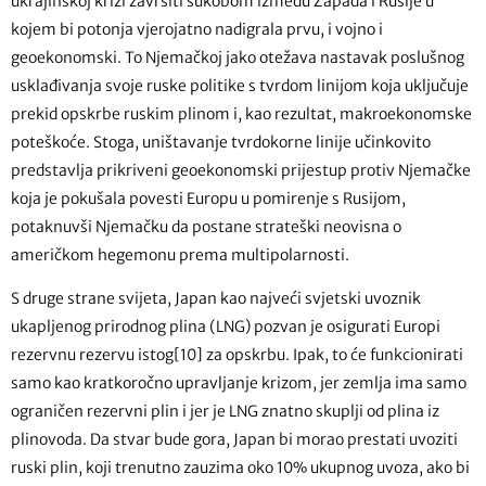
ukrajinskoj krizi završiti sukobom između Zapada i Rusije u
kojem bi potonja vjerojatno nadigrala prvu, i vojno i
geoekonomski. To Njemačkoj jako otežava nastavak poslušnog
usklađivanja svoje ruske politike s tvrdom linijom koja uključuje
prekid opskrbe ruskim plinom i, kao rezultat, makroekonomske
poteškoće. Stoga, uništavanje tvrdokorne linije učinkovito
predstavlja prikriveni geoekonomski prijestup protiv Njemačke
koja je pokušala povesti Europu u pomirenje s Rusijom,
potaknuvši Njemačku da postane strateški neovisna o
američkom hegemonu prema multipolarnosti.
S druge strane svijeta, Japan kao najveći svjetski uvoznik
ukapljenog prirodnog plina (LNG) pozvan je osigurati Europi
rezervnu rezervu istog[10] za opskrbu. Ipak, to će funkcionirati
samo kao kratkoročno upravljanje krizom, jer zemlja ima samo
ograničen rezervni plin i jer je LNG znatno skuplji od plina iz
plinovoda. Da stvar bude gora, Japan bi morao prestati uvoziti
ruski plin, koji trenutno zauzima oko 10% ukupnog uvoza, ako bi