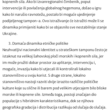
kopnenih sila. Ako bi izvanregionalni čimbenik, poput
intervencije ili povlačenja globalnog hegemona, došao u igru ​​
kako bi narušio ravnotežu, postalo bi moguće ujedinjenje
podijeljenog tampon-a. Ovo istraživanje će istražiti može li se
dinamika primijeniti kako bi se objasnilo sve nestabilnije stanje
Ukrajine.
Domaća dinamika etničke politike
Neuhvatljivi nacionalni identitet u strateškom tamponu često je
istaknut na velikoj šahovskoj ploči morskih i kopnenih sila, jer
im može pružiti dobar prostor za uplitanje, intervenciju i,
moguće, invaziju kako bi utjecali ili kontrolirali lokalno
stanovništvo u svoju korist. S druge strane, lokalno
stanovništvo nastoji razviti dvije izrazito različite političke
kulture koje su slične ili barem pod velikim utjecajem bilo bliske
morske ili kopnene sile. Između toga, postoji značajan dio
populacije s hibridnim karakteristikama, dok se njihova
geografska gradacija i distribucija razlikuju od slučaja do slučaja.