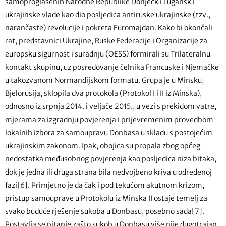
samoproglašenih Narodne Republike Donjeck i Lugansk i
ukrajinske vlade kao dio posljedica antiruske ukrajinske (tzv.,
narančaste) revolucije i pokreta Euromajdan. Kako bi okončali
rat, predstavnici Ukrajine, Ruske Federacije i Organizacije za
europsku sigurnost i suradnju (OESS) formirali su Trilateralnu
kontakt skupinu, uz posredovanje čelnika Francuske i Njemačke
u takozvanom Normandijskom formatu. Grupa je u Minsku,
Bjelorusija, sklopila dva protokola (Protokol I i II iz Minska),
odnosno iz srpnja 2014. i veljače 2015., u vezi s prekidom vatre,
mjerama za izgradnju povjerenja i prijevremenim provedbom
lokalnih izbora za samoupravu Donbasa u skladu s postojećim
ukrajinskim zakonom. Ipak, obojica su propala zbog općeg
nedostatka međusobnog povjerenja kao posljedica niza bitaka,
dok je jedna ili druga strana bila nedvojbeno kriva u određenoj
fazi[6]. Primjetno je da čak i pod tekućom akutnom krizom,
pristup samouprave u Protokolu iz Minska II ostaje temelj za
svako buduće rješenje sukoba u Donbasu, posebno sada[7].
Postavlja se pitanje zašto sukob u Donbasu više nije dugotrajan