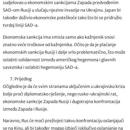
sudjelovao u ekonomskim sankcijama Zapada predvođenim
SAD-om Rusiji u slučaju njezine invazije na Ukrajinu. Japan bi
također doživio ekonomske poteškoće tako što bi se pridružio
tvrdoj liniji SAD-a.
Ekonomska sankcija ima smisla samo ako kažnjenik snosi
znatno veće troškove od kažnjenika. Očito je da je plaćanje
ekonomskih sankcija Rusiji i dalje vrlo problematično, što može
oslabiti solidarnost između američkog hegemona i glavnih
saveznika i oslabiti hegemoniju SAD-a.
Prijedlog
Očigledno je da će svim stranama uključenim u ukrajinsku krizu
bolje proći diplomatsko rješenje, nego rusko-ukrajinski rat,
ekonomske sankcije Zapada Rusiji i dugotrajna konfrontacija
između Zapada i Rusije.
Naravno, Rus će moći preživjeti takvu konfrontaciju oslanjajući
se na Kinu, ali bi također mogao izbjeći isključivo oslanjanje na