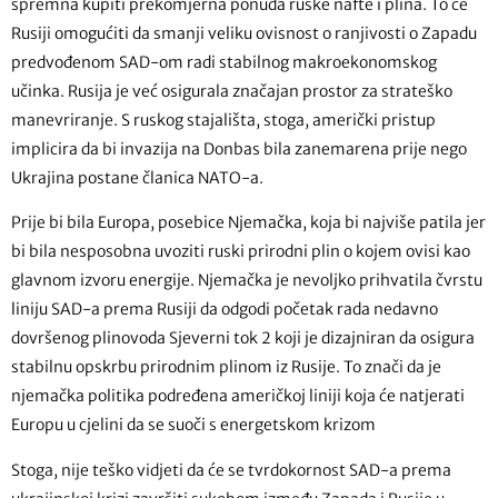
spremna kupiti prekomjerna ponuda ruske nafte i plina. To će
Rusiji omogućiti da smanji veliku ovisnost o ranjivosti o Zapadu
predvođenom SAD-om radi stabilnog makroekonomskog
učinka. Rusija je već osigurala značajan prostor za strateško
manevriranje. S ruskog stajališta, stoga, američki pristup
implicira da bi invazija na Donbas bila zanemarena prije nego
Ukrajina postane članica NATO-a.
Prije bi bila Europa, posebice Njemačka, koja bi najviše patila jer
bi bila nesposobna uvoziti ruski prirodni plin o kojem ovisi kao
glavnom izvoru energije. Njemačka je nevoljko prihvatila čvrstu
liniju SAD-a prema Rusiji da odgodi početak rada nedavno
dovršenog plinovoda Sjeverni tok 2 koji je dizajniran da osigura
stabilnu opskrbu prirodnim plinom iz Rusije. To znači da je
njemačka politika podređena američkoj liniji koja će natjerati
Europu u cjelini da se suoči s energetskom krizom
Stoga, nije teško vidjeti da će se tvrdokornost SAD-a prema