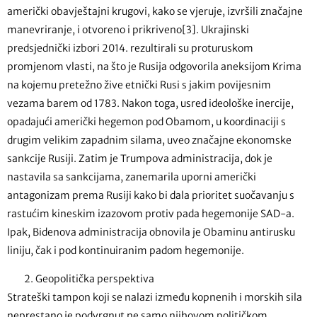
američki obavještajni krugovi, kako se vjeruje, izvršili značajne
manevriranje, i otvoreno i prikriveno[3]. Ukrajinski
predsjednički izbori 2014. rezultirali su proturuskom
promjenom vlasti, na što je Rusija odgovorila aneksijom Krima
na kojemu pretežno žive etnički Rusi s jakim povijesnim
vezama barem od 1783. Nakon toga, usred ideološke inercije,
opadajući američki hegemon pod Obamom, u koordinaciji s
drugim velikim zapadnim silama, uveo značajne ekonomske
sankcije Rusiji. Zatim je Trumpova administracija, dok je
nastavila sa sankcijama, zanemarila uporni američki
antagonizam prema Rusiji kako bi dala prioritet suočavanju s
rastućim kineskim izazovom protiv pada hegemonije SAD-a.
Ipak, Bidenova administracija obnovila je Obaminu antirusku
liniju, čak i pod kontinuiranim padom hegemonije.
Geopolitička perspektiva
Strateški tampon koji se nalazi između kopnenih i morskih sila
neprestano je podvrgnut ne samo njihovom političkom,