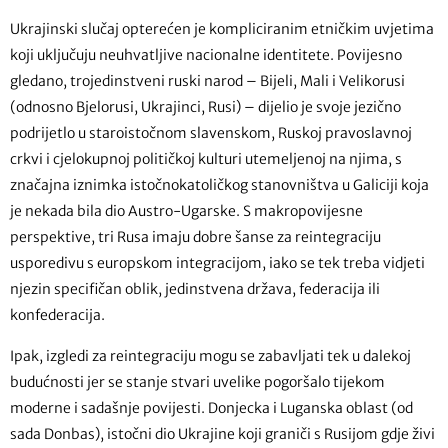
Ukrajinski slučaj opterećen je kompliciranim etničkim uvjetima
koji uključuju neuhvatljive nacionalne identitete. Povijesno
gledano, trojedinstveni ruski narod – Bijeli, Mali i Velikorusi
(odnosno Bjelorusi, Ukrajinci, Rusi) – dijelio je svoje jezično
podrijetlo u staroistočnom slavenskom, Ruskoj pravoslavnoj
crkvi i cjelokupnoj političkoj kulturi utemeljenoj na njima, s
značajna iznimka istočnokatoličkog stanovništva u Galiciji koja
je nekada bila dio Austro-Ugarske. S makropovijesne
perspektive, tri Rusa imaju dobre šanse za reintegraciju
usporedivu s europskom integracijom, iako se tek treba vidjeti
njezin specifičan oblik, jedinstvena država, federacija ili
konfederacija.
Ipak, izgledi za reintegraciju mogu se zabavljati tek u dalekoj
budućnosti jer se stanje stvari uvelike pogoršalo tijekom
moderne i sadašnje povijesti. Donjecka i Luganska oblast (od
sada Donbas), istočni dio Ukrajine koji graniči s Rusijom gdje živi