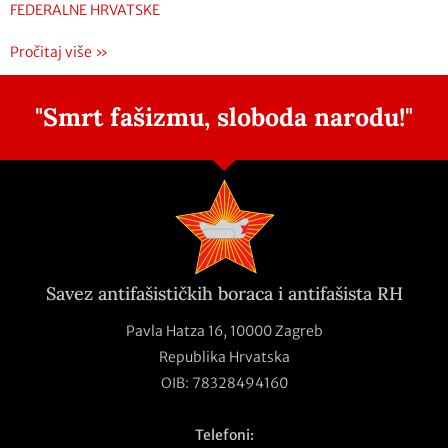
FEDERALNE HRVATSKE
Pročitaj više »
"Smrt fašizmu, sloboda narodu!"
Savez antifašističkih boraca i antifašista RH
Pavla Hatza 16,
10000 Zagreb
Republika Hrvatska
OIB: 78328494160
Telefoni: