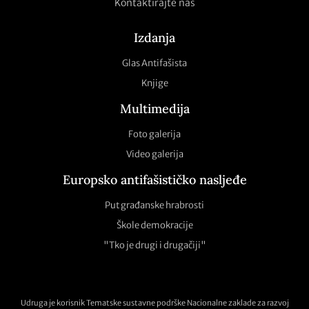
Kontaktirajte nas
Izdanja
Glas Antifašista
Knjige
Multimedija
Foto galerija
Video galerija
Europsko antifašističko nasljeđe
Put građanske hrabrosti
Škole demokracije
"Tko je drugi i drugačiji"
Udruga je korisnik Tematske sustavne podrške Nacionalne zaklade za razvoj