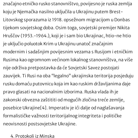
značajno etničko rusko stanovništvo, povijesno je ruska zemlja
koju je Njemačka nasilno uključila u Ukrajinu putem Brest-
Litovskog sporazuma iz 1918. opsežnom migracijom u Donbas
tijekom sovjetskog doba. Osim toga, sovjetski premijer Nikita
Hruščov (1953.-1964.), koji je i sam bio Ukrajinac, htio-ne htio
je uključio poluotok Krim u Ukrajinu unatoč značajnim
modernim i sadašnjim povijesnim vezama s Rusijom i etničkim
Rusima kao ogromnom većinom lokalnog stanovništva, na više
nije održiva pretpostavka da će Sovjetski Savez postojati
zauvijek. Ti Rusi na oba “legalno” ukrajinska teritorija posjeduju
rusku domaću putovnicu koja im kao ruskim državljanima daje
pravo glasati na nacionalnim izborima. Ruska vlada ih je
zakonski obvezna zaštititi od mogućih zločina treće zemlje,
posebice Ukrajine[4]. Imperativ je ići dalje od naglašavanja
formalističke važnosti teritorijalnog integriteta i političke
neovisnosti postsovjetske Ukrajine.
Protokoli iz Minska