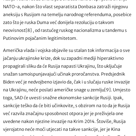
NATO-a, nakon što vlast separatista Donbasa zatraži njegovu
aneksiju s Rusijom na temelju narodnog referenduma, posebice
zato što je ruska Duma već donijela rezoluciju o takvom
neovisnost[8] , od rastućeg ruskog nacionalizma u tandemu s
Putinovim pojačanim legitimitetom.
Američka vlada i vojska objavile su stalan tok informacija o sve
jačanju ukrajinske krize, dok su zapadni mediji hiperaktivno
propagirali sliku da će Rusija napasti Ukrajinu, što uključuje
snažan samoispunjavajući učinak proročanstva. Predsjednik
Biden već je nedvojbeno izjavio da, čak i u slučaju ruske invazije
na Ukrajinu, neće poslati američke snage u zemlju[9]. Umjesto
toga, SAD će uvesti snažne ekonomske sankcije Rusiji. Ipak,
sankcije teško da će biti učinkovite, s obzirom na to da je Rusija
već razvila značajnu sposobnost otpora jer je preživjela one
uvedene nakon njezine invazije na Krim 2014. Štoviše, Rusija
vjerojatno neće moći utjecati na takve sankcije, jer je Kina