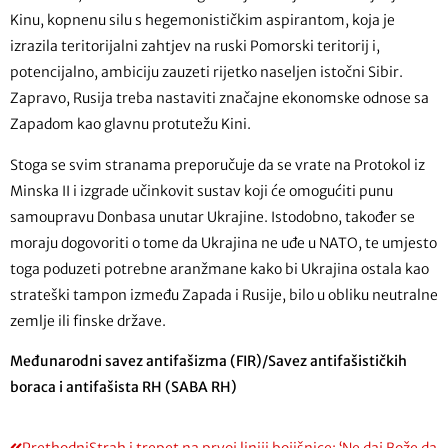
Kinu, kopnenu silu s hegemonističkim aspirantom, koja je
izrazila teritorijalni zahtjev na ruski Pomorski teritorij i,
potencijalno, ambiciju zauzeti rijetko naseljen istočni Sibir.
Zapravo, Rusija treba nastaviti značajne ekonomske odnose sa
Zapadom kao glavnu protutežu Kini.
Stoga se svim stranama preporučuje da se vrate na Protokol iz
Minska II i izgrade učinkovit sustav koji će omogućiti punu
samoupravu Donbasa unutar Ukrajine. Istodobno, također se
moraju dogovoriti o tome da Ukrajina ne uđe u NATO, te umjesto
toga poduzeti potrebne aranžmane kako bi Ukrajina ostala kao
strateški tampon između Zapada i Rusije, bilo u obliku neutralne
zemlje ili finske države.
Međunarodni savez antifašizma (FIR)/Savez antifašističkih
boraca i antifašista RH (SABA RH)
Prethodni
Strah i trepet na prvoj liniji bojišnice: ‘Ne daj Bože da