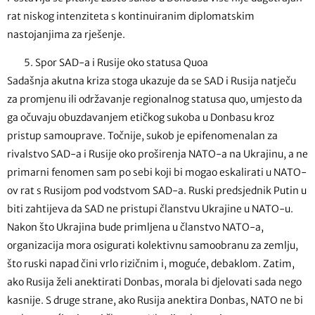
rat niskog intenziteta s kontinuiranim diplomatskim
nastojanjima za rješenje.
Spor SAD-a i Rusije oko statusa Quoa
Sadašnja akutna kriza stoga ukazuje da se SAD i Rusija natječu
za promjenu ili održavanje regionalnog statusa quo, umjesto da
ga očuvaju obuzdavanjem etičkog sukoba u Donbasu kroz
pristup samouprave. Točnije, sukob je epifenomenalan za
rivalstvo SAD-a i Rusije oko proširenja NATO-a na Ukrajinu, a ne
primarni fenomen sam po sebi koji bi mogao eskalirati u NATO-
ov rat s Rusijom pod vodstvom SAD-a. Ruski predsjednik Putin u
biti zahtijeva da SAD ne pristupi članstvu Ukrajine u NATO-u.
Nakon što Ukrajina bude primljena u članstvo NATO-a,
organizacija mora osigurati kolektivnu samoobranu za zemlju,
što ruski napad čini vrlo rizičnim i, moguće, debaklom. Zatim,
ako Rusija želi anektirati Donbas, morala bi djelovati sada nego
kasnije. S druge strane, ako Rusija anektira Donbas, NATO ne bi