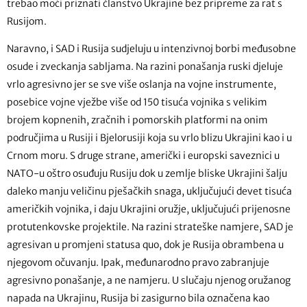
trebao moći priznati članstvo Ukrajine bez pripreme za rat s
Rusijom.
Naravno, i SAD i Rusija sudjeluju u intenzivnoj borbi međusobne
osude i zveckanja sabljama. Na razini ponašanja ruski djeluje
vrlo agresivno jer se sve više oslanja na vojne instrumente,
posebice vojne vježbe više od 150 tisuća vojnika s velikim
brojem kopnenih, zračnih i pomorskih platformi na onim
područjima u Rusiji i Bjelorusiji koja su vrlo blizu Ukrajini kao i u
Crnom moru. S druge strane, američki i europski saveznici u
NATO-u oštro osuđuju Rusiju dok u zemlje bliske Ukrajini šalju
daleko manju veličinu pješačkih snaga, uključujući devet tisuća
američkih vojnika, i daju Ukrajini oružje, uključujući prijenosne
protutenkovske projektile. Na razini strateške namjere, SAD je
agresivan u promjeni statusa quo, dok je Rusija obrambena u
njegovom očuvanju. Ipak, međunarodno pravo zabranjuje
agresivno ponašanje, a ne namjeru. U slučaju njenog oružanog
napada na Ukrajinu, Rusija bi zasigurno bila označena kao