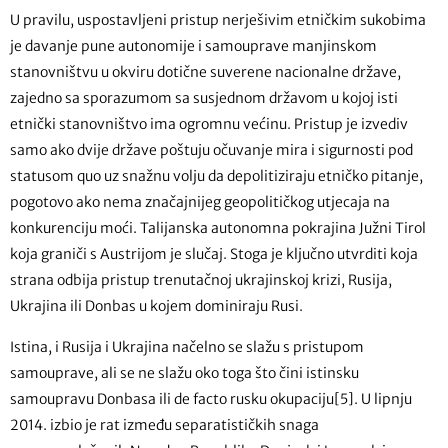
U pravilu, uspostavljeni pristup nerješivim etničkim sukobima
je davanje pune autonomije i samouprave manjinskom
stanovništvu u okviru dotične suverene nacionalne države,
zajedno sa sporazumom sa susjednom državom u kojoj isti
etnički stanovništvo ima ogromnu većinu. Pristup je izvediv
samo ako dvije države poštuju očuvanje mira i sigurnosti pod
statusom quo uz snažnu volju da depolitiziraju etničko pitanje,
pogotovo ako nema značajnijeg geopolitičkog utjecaja na
konkurenciju moći. Talijanska autonomna pokrajina Južni Tirol
koja graniči s Austrijom je slučaj. Stoga je ključno utvrditi koja
strana odbija pristup trenutačnoj ukrajinskoj krizi, Rusija,
Ukrajina ili Donbas u kojem dominiraju Rusi.
Istina, i Rusija i Ukrajina načelno se slažu s pristupom
samouprave, ali se ne slažu oko toga što čini istinsku
samoupravu Donbasa ili de facto rusku okupaciju[5]. U lipnju
2014. izbio je rat između separatističkih snaga