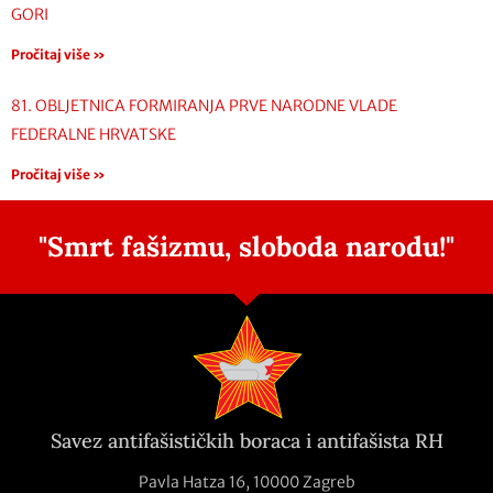
GORI
Pročitaj više »
81. OBLJETNICA FORMIRANJA PRVE NARODNE VLADE
FEDERALNE HRVATSKE
Pročitaj više »
"Smrt fašizmu, sloboda narodu!"
Savez antifašističkih boraca i antifašista RH
Pavla Hatza 16,
10000 Zagreb