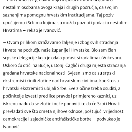
nestalim osobama ovoga kraja i drugih područja, da svojim
saznanjima pomognu hrvatskim institucijama. Taj poziv
upućujemo i Srbima kojima su možda poznati podaci o nestalim
Hrvatima – rekao je Ivanović.
– Ovom prilikom izražavamo žaljenje i zbog svih stradanja
Hrvata na području naše županije i Hrvatske. Bio sam član
srpske delegacije koja je odala počast stradalima u Vukovaru.
Uskoro ću otići na Bučje, u Donji Čaglić i druga mjesta stradanja
građana hrvatske nacionalnosti. Svjesni smo da su srpski
ekstremisti činili zločine nad hrvatskim civilima, kao što su
hrvatski ekstremisti ubijali Srbe. Sve zločine treba osuditi, a
počinitelje izvesti pred lice pravde i primjereno kazniti, uz
iskrenu nadu da se zločini neće ponoviti te da će Srbi i Hrvati
prevladati sve što ometa njihove odnose, poštujući vrijednosti
demokracije i zajedničke antifašističke borbe – podvukao je
Ivanović.