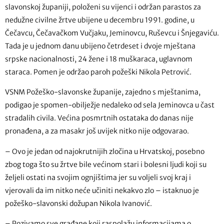
slavonskoj županiji, položeni su vijenci i održan parastos za
nedužne civilne žrtve ubijene u decembru 1991. godine, u
Čečavcu, Čečavačkom Vučjaku, Jeminovcu, Ruševcu i Šnjegaviću.
Tada je u jednom danu ubijeno četrdeset i dvoje mještana
srpske nacionalnosti, 24 žene i 18 muškaraca, uglavnom
staraca. Pomen je održao paroh požeški Nikola Petrović.
VSNM Požeško-slavonske županije, zajedno s mještanima,
podigao je spomen-obilježje nedaleko od sela Jeminovca u čast
stradalih civila. Većina posmrtnih ostataka do danas nije
pronađena, a za masakr još uvijek nitko nije odgovarao.
– Ovo je jedan od najokrutnijih zločina u Hrvatskoj, posebno
zbog toga što su žrtve bile većinom stari i bolesni ljudi koji su
željeli ostati na svojim ognjištima jer su voljeli svoj kraj i
vjerovali da im nitko neće učiniti nekakvo zlo – istaknuo je
požeško-slavonski dožupan Nikola Ivanović.
– Pozivamo sve građane koji raspolažu informacijama o