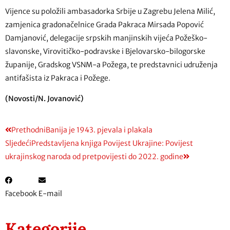
Vijence su položili ambasadorka Srbije u Zagrebu Jelena Milić,
zamjenica gradonačelnice Grada Pakraca Mirsada Popović
Damjanović, delegacije srpskih manjinskih vijeća Požeško-
slavonske, Virovitičko-podravske i Bjelovarsko-bilogorske
županije, Gradskog VSNM-a Požega, te predstavnici udruženja
antifašista iz Pakraca i Požege.
(Novosti/N. Jovanović)
Prethodni
Banija je 1943. pjevala i plakala
Sljedeći
Predstavljena knjiga Povijest Ukrajine: Povijest
ukrajinskog naroda od pretpovijesti do 2022. godine
Facebook
E-mail
Kategorije