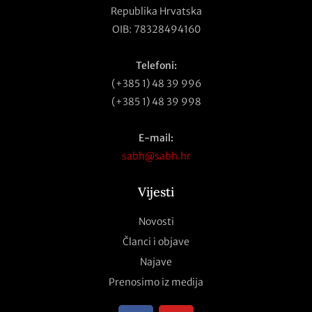
Republika Hrvatska
OIB: 78328494160
Telefoni:
(+385 1) 48 39 996
(+385 1) 48 39 998
E-mail:
sabh@sabh.hr
Vijesti
Novosti
Članci i objave
Najave
Prenosimo iz medija