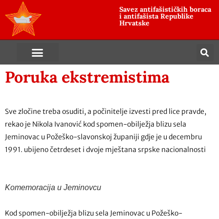
Savez antifašističkih boraca
i antifašista Republike
Hrvatske
Poruka ekstremistima
Sve zločine treba osuditi, a počinitelje izvesti pred lice pravde,
rekao je Nikola Ivanović kod spomen-obilježja blizu sela
Jeminovac u Požeško-slavonskoj županiji gdje je u decembru
1991. ubijeno četrdeset i dvoje mještana srpske nacionalnosti
Komemoracija u Jeminovcu
Kod spomen-obilježja blizu sela Jeminovac u Požeško-