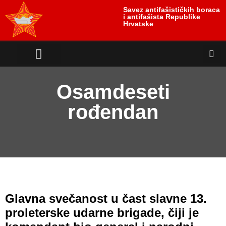
Savez antifašističkih boraca
i antifašista Republike
Hrvatske
antifašističko nasljeđe
antifašističke borbe
Uloga i položaj žrtve
Osamdeseti
rođendan
Glavna svečanost u čast slavne 13.
proleterske udarne brigade, čiji je