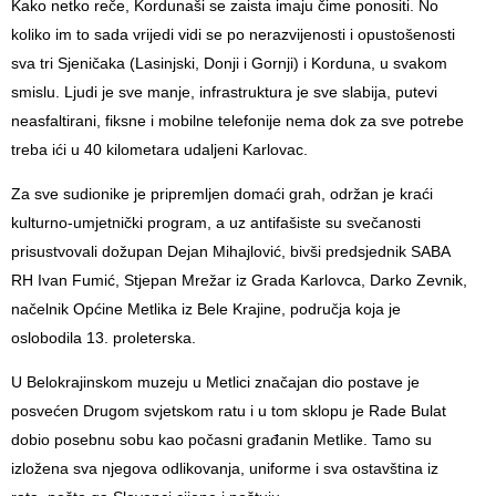
Kako netko reče, Kordunaši se zaista imaju čime ponositi. No
koliko im to sada vrijedi vidi se po nerazvijenosti i opustošenosti
sva tri Sjeničaka (Lasinjski, Donji i Gornji) i Korduna, u svakom
smislu. Ljudi je sve manje, infrastruktura je sve slabija, putevi
neasfaltirani, fiksne i mobilne telefonije nema dok za sve potrebe
treba ići u 40 kilometara udaljeni Karlovac.
Za sve sudionike je pripremljen domaći grah, održan je kraći
kulturno-umjetnički program, a uz antifašiste su svečanosti
prisustvovali dožupan Dejan Mihajlović, bivši predsjednik SABA
RH Ivan Fumić, Stjepan Mrežar iz Grada Karlovca, Darko Zevnik,
načelnik Općine Metlika iz Bele Krajine, područja koja je
oslobodila 13. proleterska.
U Belokrajinskom muzeju u Metlici značajan dio postave je
posvećen Drugom svjetskom ratu i u tom sklopu je Rade Bulat
dobio posebnu sobu kao počasni građanin Metlike. Tamo su
izložena sva njegova odlikovanja, uniforme i sva ostavština iz