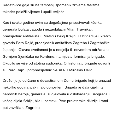
Radatoviće gdje su na tamošnji spomenik žrtvama fašizma
također položili vijence i upalili svijeće.
Kao i svake godine ovim su događajima prisustvovali kćerka
generala Bulata Jagoda i nezaobilazni Milan Travnikar,
predsjednik antifašista u Metlici i Beloj Krajini. O brigadi je ukratko
govorio Pero Rajić, predsjednik antifašista Zagreba i Zagrebačke
županije. Glavna svečanost je u nedjelju 6. novembra održana u
Gornjem Sjeničaku na Kordunu, na mjestu formiranja brigade.
Okupilo se više od stotinu sudionika. O historijatu brigade govorili
su Pero Rajić i potpredsjednik SABA RH
Miroslav Delić.
Druženje je održano u devastiranom Domu brigade koji je unazad
nekoliko godina ipak malo obnovljen. Brigada je dala cijeli niz
narodnih heroja, generala, sudjelovala u oslobađanju Beograda i
većeg dijela Srbije, bila u sastavu Prve proleterske divizije i ratni
put završila u Zagrebu.