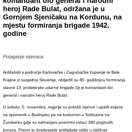
komandant bio general i narodni
heroj Rade Bulat, održana je u
Gornjem Sjeničaku na Kordunu, na
mjestu formiranja brigade 1942.
godine
Polaganje vijenaca
Antifašisti s područja Karlovačke i Zagrebačke županije te Bele
Krajine iz susjedne Slovenije, obilježili su 80. godišnjicu formiranja
slavne 13. proleterske udarne brigade čiji je komandant bio
general i narodni heroj Rade Bulat.
U subotu, 5. novembra, najprije su položili vijence i upalili svijeće
na spomenik u Budinjaku pa na kosturnici u Sošicama na
Žumberku gdje su sahranjeni posmrtni ostaci 380 poginulih
boraca. Potom je dvadesetak antifašista otišlo u obližnje