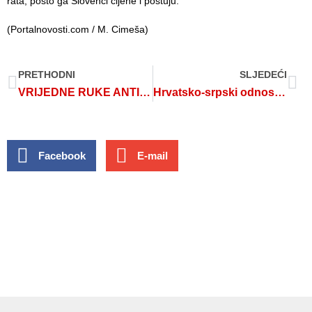
rata, pošto ga Slovenci cijene i poštuju.
(Portalnovosti.com / M. Cimeša)
PRETHODNI
SLJEDEĆI
VRIJEDNE RUKE ANTIFAŠISTA NA PARTIZANSKOM GROBLJU U ŠUMI ZDENČINA
Hrvatsko-srpski odnosi temelj stabilnosti Balkana
Facebook
E-mail