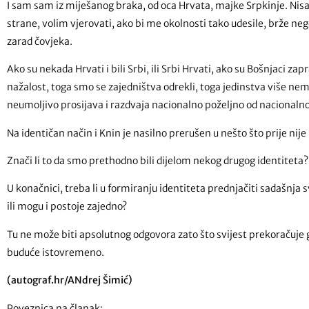
I sam sam iz miješanog braka, od oca Hrvata, majke Srpkinje. Nisam
strane, volim vjerovati, ako bi me okolnosti tako udesile, brže neg
zarad čovjeka.
Ako su nekada Hrvati i bili Srbi, ili Srbi Hrvati, ako su Bošnjaci zaprav
nažalost, toga smo se zajedništva odrekli, toga jedinstva više ne
neumoljivo prosijava i razdvaja nacionalno poželjno od nacionaln
Na identičan način i Knin je nasilno prerušen u nešto što prije nije
Znači li to da smo prethodno bili dijelom nekog drugog identiteta?
U konačnici, treba li u formiranju identiteta prednjačiti sadašnja sv
ili mogu i postoje zajedno?
Tu ne može biti apsolutnog odgovora zato što svijest prekoračuje 
buduće istovremeno.
(autograf.hr/ANdrej Šimić)
Poveznica na članak: