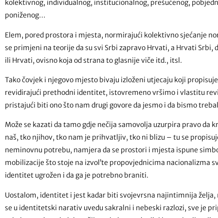
kolektivnog, individualnog, institucionalnog, prešućenog, pobjed
poniženog…
Elem, pored prostora i mjesta, normirajući kolektivno sjećanje no
se primjeni na teorije da su svi Srbi zapravo Hrvati, a Hrvati Srbi, d
ili Hrvati, ovisno koja od strana to glasnije viče itd., itsl.
Tako čovjek i njegovo mjesto bivaju izloženi utjecaju koji propisuje št
revidirajući prethodni identitet, istovremeno vršimo i vlastitu rev
pristajući biti ono što nam drugi govore da jesmo i da bismo trebali
Može se kazati da tamo gdje nečija samovolja uzurpira pravo da kro
naš, tko njihov, tko nam je prihvatljiv, tko ni blizu – tu se propisuj
neminovnu potrebu, namjera da se prostori i mjesta ispune sim
mobilizacije što stoje na izvol’te propovjednicima nacionalizma sv
identitet ugrožen i da ga je potrebno braniti.
Uostalom, identitet i jest kadar biti svojevrsna najintimnija želj
se u identitetski narativ uvedu sakralni i nebeski razlozi, sve je p