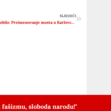
SLJEDEĆI
Anto Nobilo: Preimenovanje mosta u Karlovcu je civilizacijska sramota
 fašizmu, sloboda narodu!"