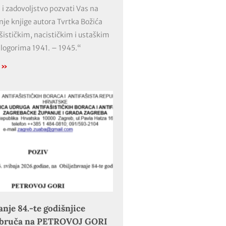
 i zadovoljstvo pozvati Vas na
nje knjige autora Tvrtka Božića
ašističkim, nacističkim i ustaškim
 logorima 1941. – 1945.“
e »
anje 84.-te godišnjice
obruča na PETROVOJ GORI