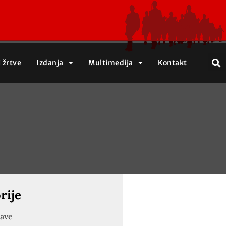
j žrtve
Izdanja
Multimedija
Kontakt
rije
jave