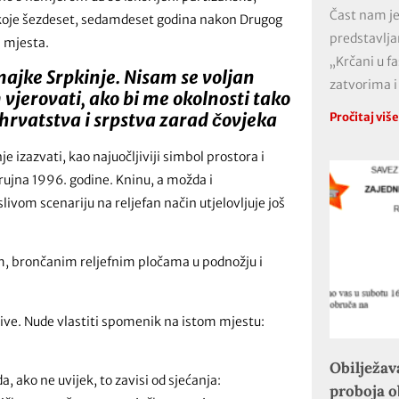
Čast nam je
 koje šezdeset, sedamdeset godina nakon Drugog
predstavlja
i mjesta.
„Krčani u f
majke Srpkinje. Nisam se voljan
zatvorima i
m vjerovati, ako bi me okolnosti tako
i hrvatstva i srpstva zarad čovjeka
Pročitaj viš
e izazvati, kao najuočljiviji simbol prostora i
ujna 1996. godine. Kninu, a možda i
om scenariju na reljefan način utjelovljuje još
m, brončanim reljefnim pločama u podnožju i
tive. Nude vlastiti spomenik na istom mjestu:
Obilježav
a, ako ne uvijek, to zavisi od sjećanja:
proboja 