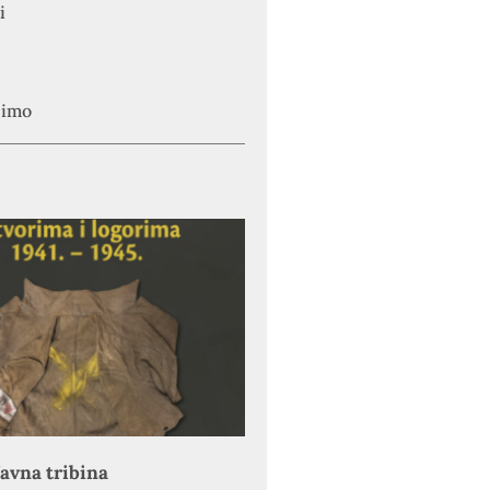
i
simo
avna tribina