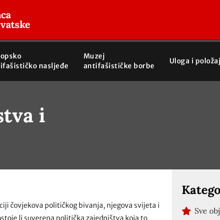
aca
rvatske
ropsko
Muzej
Uloga i položa
ifašističko nasljeđe
antifašističke borbe
tva i
Katego
ji čovjekova političkog bivanja, njegova svijeta i
Sve ob
stoje li suverena politička zajedništva koja to