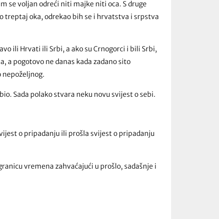
 se voljan odreći niti majke niti oca. S druge
o treptaj oka, odrekao bih se i hrvatstva i srpstva
o ili Hrvati ili Srbi, a ako su Crnogorci i bili Srbi,
ma, a pogotovo ne danas kada zadano sito
o nepoželjnog.
 bio. Sada polako stvara neku novu svijest o sebi.
ijest o pripadanju ili prošla svijest o pripadanju
granicu vremena zahvaćajući u prošlo, sadašnje i