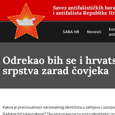
Savez antifašističkih bor
i antifašista Republike H
Eu
SABA HR
Novosti
ant
Odrekao bih se i hrvats
srpstva zarad čovjeka
Kakva je procesualnost nacionalnog identiteta u zahtjevu i uzurpaci
ljudskog bića kao takvog? Tko ima pravo na tu vrstu identiteta i po