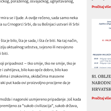
ničkog, poraženog, osvajačkog, ugnjetavanog,
Pročitaj viš
rmira se i ljude. A ovdje rečeno, sada samo neka
a su Crnogorci Srbi, da su Bošnjaci ustvari ili Srbi
a je bilo, šta je sada, i šta će biti. Na taj način,
iziju aktualnog sebstva, svjesno ili nesvjesno
 biti.
ji pripadnost – tko smije, tko ne smije, tko je
e i zahtijeva, bilo kao opće dobro, bilo kao
81. OBL
bolima i znakovima, okidačima masovne
NARODNE
aki put kada ovi proizvoljno procijene da je
HRVATS
Pročitaj viš
a, možda i nagonski usmjereno pripadanje. Još kada
ripremljeno za ”sukob civilizacija”, sukob država,