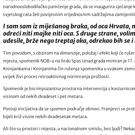
narodnooslobodilačko pamćenje grada, da se inaugurira sjećanje
svjetskog rata želi povijesnim vrijednosnim sadržajima zamijenit
I sam sam iz miješanog braka, od oca Hrvata, 
odreći niti majke niti oca. S druge strane, voli
udesile, brže nego treptaj oka, odrekao bih se 
Tim povodom, s obzirom na dimenzije, položaj i efekt koji će rušenj
mjesta, spomenik NOB-u na brdu Spas iznad grada miniran je 17. r
Kninjankama i Kninjanima čin rušenja spomenika u svakom zamisliv
uvijek živi proces retroaktivnog normiranja prošlosti.
Spomenik je bio impozantna prostorna intervencija s kosturnico
visinom od nekih dvadeset i pet metara.
Postoji inicijativa da se spomen područje obnovi. Franjevci se pro
bijeli križ visine nekih dvadesetak metara.
Ali što su prostori i mjesta, u nacionalnom smislu, bez ljudi? Nekad