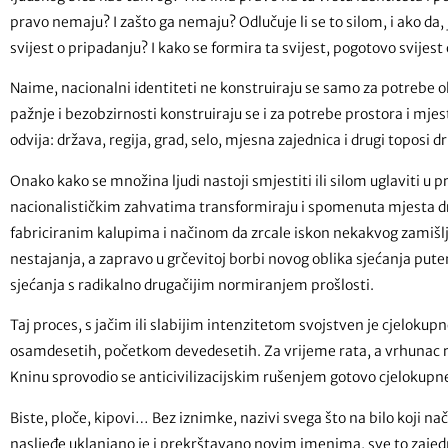
pravo nemaju? I zašto ga nemaju? Odlučuje li se to silom, i ako da, je
svijest o pripadanju? I kako se formira ta svijest, pogotovo svijes
Naime, nacionalni identiteti ne konstruiraju se samo za potrebe o
pažnje i bezobzirnosti konstruiraju se i za potrebe prostora i mje
odvija: država, regija, grad, selo, mjesna zajednica i drugi toposi d
Onako kako se množina ljudi nastoji smjestiti ili silom uglaviti u 
nacionalističkim zahvatima transformiraju i spomenuta mjesta d
fabriciranim kalupima i načinom da zrcale iskon nekakvog zamišlj
nestajanja, a zapravo u grčevitoj borbi novog oblika sjećanja put
sjećanja s radikalno drugačijim normiranjem prošlosti.
Taj proces, s jačim ili slabijim intenzitetom svojstven je cjelok
osamdesetih, početkom devedesetih. Za vrijeme rata, a vrhunac ru
Kninu sprovodio se anticivilizacijskim rušenjem gotovo cjelokup
Biste, ploče, kipovi… Bez iznimke, nazivi svega što na bilo koji na
nasljeđe uklanjano je i prekrštavano novim imenima, sve to zajed