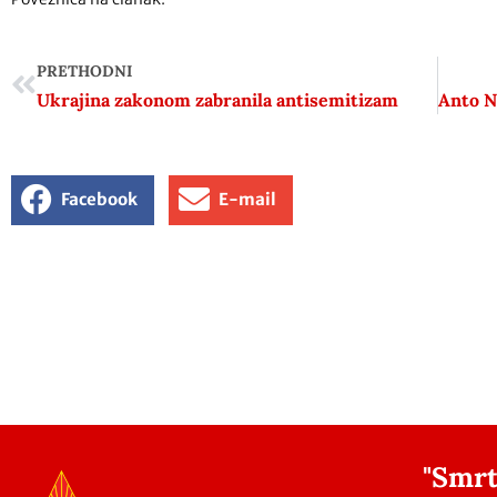
PRETHODNI
Ukrajina zakonom zabranila antisemitizam
Facebook
E-mail
"Smrt