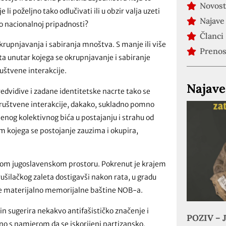
Novost
 li poželjno tako odlučivati ili u obzir valja uzeti
Najave
t o nacionalnoj pripadnosti?
Članci
krupnjavanja i sabiranja mnoštva. S manje ili više
Preno
sta unutar kojega se okrupnjavanje i sabiranje
ruštvene interakcije.
Najave
predvidive i zadane identitetske nacrte tako se
ruštvene interakcije, dakako, sukladno pomno
enog kolektivnog bića u postajanju i strahu od
em kojega se postojanje zauzima i okupira,
upnom jugoslavenskom prostoru. Pokrenut je krajem
šilačkog zaleta dostigavši nakon rata, u gradu
ne materijalno memorijalne baštine NOB-a.
čin sugerira nekakvo antifašističko značenje i
POZIV – J
no s namjerom da se iskorijeni partizansko,