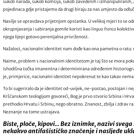
sukob naroda, sukob komšija, sukob zavedenih i izmanipuliranih,
pojedinaca gdje pristajemo da drugi biraju za nas umjesto da odl
Nasilje se opravdava prijetnjom opstanka. U velikoj mjeri to se odn
okrupnjavanja i sabiranja gomile koristi kao
lingua franca
kolektiv
njega lijepi gotovo perenijalna privrženost.
Nažalost, nacionalni identitet nam dođe kao ona pametna o ratu:
Naime, problem s nacionalnim identitetom je taj što se mora pokre
ishodišna točka imanentna i determinirana određenim historiogr
je, primjerice, nacionalni identitet nepokrenut te kao takav nema
To bi sugeriralo da je identitet od-uvijek, ne-postao, postojan i 
Kršćanskom teologijom govoreći, Bog je prvo stvorio Srbina i Hrva
prethodio Hrvatu i Srbinu, nego obratno. Znanost, zbilja i zdrav
Neznanje na tome ustrajava.
Biste, ploče, kipovi… Bez iznimke, nazivi svega 
nekakvo antifašističko značenje i nasljeđe uk