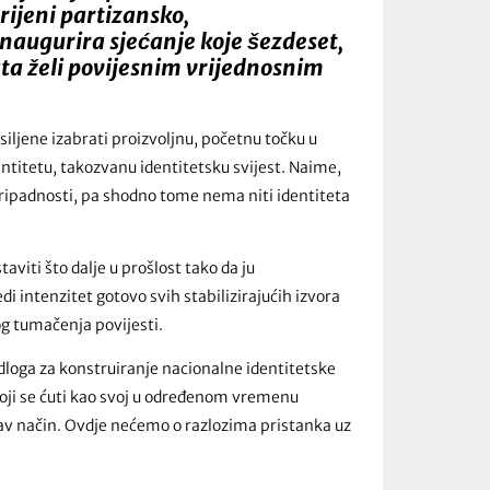
rijeni partizansko,
naugurira sjećanje koje šezdeset,
a želi povijesnim vrijednosnim
isiljene izabrati proizvoljnu, početnu točku u
dentitetu, takozvanu identitetsku svijest. Naime,
pripadnosti, pa shodno tome nema niti identiteta
aviti što dalje u prošlost tako da ju
i intenzitet gotovo svih stabilizirajućih izvora
og tumačenja povijesti.
odloga za konstruiranje nacionalne identitetske
oji se ćuti kao svoj u određenom vremenu
takav način. Ovdje nećemo o razlozima pristanka uz