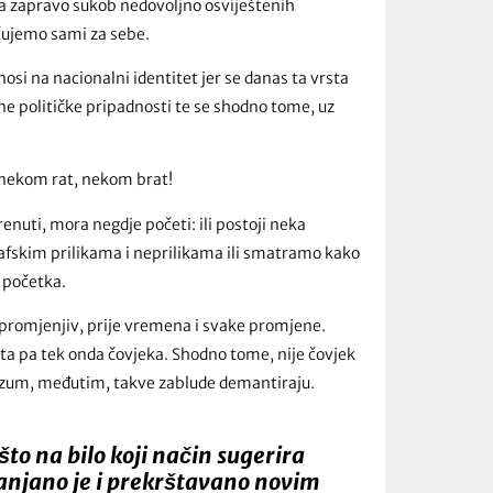
 a zapravo sukob nedovoljno osviještenih
učujemo sami za sebe.
osi na nacionalni identitet jer se danas ta vrsta
ne političke pripadnosti te se shodno tome, uz
 nekom rat, nekom brat!
nuti, mora negdje početi: ili postoji neka
afskim prilikama i neprilikama ili smatramo kako
 početka.
nepromjenjiv, prije vremena i svake promjene.
ta pa tek onda čovjeka. Shodno tome, nije čovjek
 razum, međutim, takve zablude demantiraju.
što na bilo koji način sugerira
lanjano je i prekrštavano novim