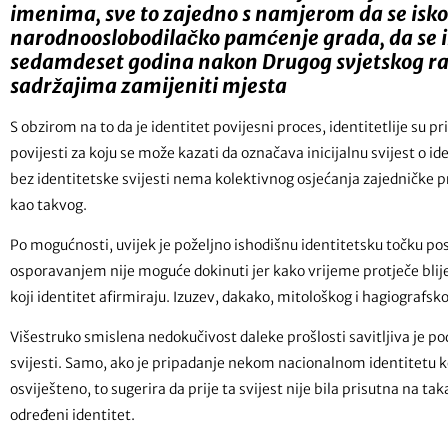
imenima, sve to zajedno s namjerom da se isko
narodnooslobodilačko pamćenje grada, da se i
sedamdeset godina nakon Drugog svjetskog rat
sadržajima zamijeniti mjesta
S obzirom na to da je identitet povijesni proces, identitetlije su pr
povijesti za koju se može kazati da označava inicijalnu svijest o i
bez identitetske svijesti nema kolektivnog osjećanja zajedničke 
kao takvog.
Po mogućnosti, uvijek je poželjno ishodišnu identitetsku točku post
osporavanjem nije moguće dokinuti jer kako vrijeme protječe blijed
koji identitet afirmiraju. Izuzev, dakako, mitološkog i hagiografsk
Višestruko smislena nedokučivost daleke prošlosti savitljiva je p
svijesti. Samo, ako je pripadanje nekom nacionalnom identitetu k
osviješteno, to sugerira da prije ta svijest nije bila prisutna na 
određeni identitet.