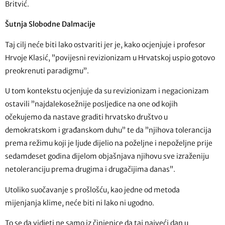
Britvić.
Šutnja Slobodne Dalmacije
Taj cilj neće biti lako ostvariti jer je, kako ocjenjuje i profesor
Hrvoje Klasić, ”povijesni revizionizam u Hrvatskoj uspio gotovo
preokrenuti paradigmu”.
U tom kontekstu ocjenjuje da su revizionizam i negacionizam
ostavili ”najdalekosežnije posljedice na one od kojih
očekujemo da nastave graditi hrvatsko društvo u
demokratskom i građanskom duhu” te da ”njihova tolerancija
prema režimu koji je ljude dijelio na poželjne i nepoželjne prije
sedamdeset godina dijelom objašnjava njihovu sve izraženiju
netoleranciju prema drugima i drugačijima danas”.
Utoliko suočavanje s prošlošću, kao jedne od metoda
mijenjanja klime, neće biti ni lako ni ugodno.
To se da vidjeti ne samo iz činjenice da taj najveći dan u