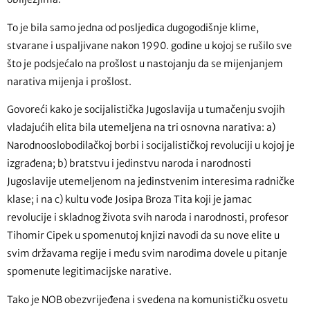
To je bila samo jedna od posljedica dugogodišnje klime,
stvarane i uspaljivane nakon 1990. godine u kojoj se rušilo sve
što je podsjećalo na prošlost u nastojanju da se mijenjanjem
narativa mijenja i prošlost.
Govoreći kako je socijalistička Jugoslavija u tumačenju svojih
vladajućih elita bila utemeljena na tri osnovna narativa: a)
Narodnooslobodilačkoj borbi i socijalističkoj revoluciji u kojoj je
izgrađena; b) bratstvu i jedinstvu naroda i narodnosti
Jugoslavije utemeljenom na jedinstvenim interesima radničke
klase; i na c) kultu vođe Josipa Broza Tita koji je jamac
revolucije i skladnog života svih naroda i narodnosti, profesor
Tihomir Cipek u spomenutoj knjizi navodi da su nove elite u
svim državama regije i među svim narodima dovele u pitanje
spomenute legitimacijske narative.
Tako je NOB obezvrijeđena i svedena na komunističku osvetu