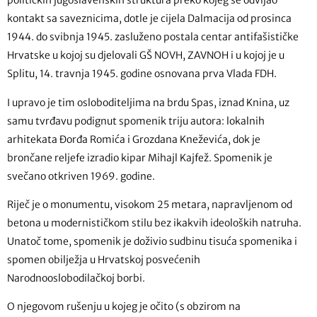
političkih jugoslavenskih struktura preko kojeg se odvijao
kontakt sa saveznicima, dotle je cijela Dalmacija od prosinca
1944. do svibnja 1945. zasluženo postala centar antifašističke
Hrvatske u kojoj su djelovali GŠ NOVH, ZAVNOH i u kojoj je u
Splitu, 14. travnja 1945. godine osnovana prva Vlada FDH.
I upravo je tim osloboditeljima na brdu Spas, iznad Knina, uz
samu tvrđavu podignut spomenik triju autora: lokalnih
arhitekata Đorđa Romića i Grozdana Kneževića, dok je
brončane reljefe izradio kipar Mihajl Kajfež. Spomenik je
svečano otkriven 1969. godine.
Riječ je o monumentu, visokom 25 metara, napravljenom od
betona u modernističkom stilu bez ikakvih ideoloških natruha.
Unatoč tome, spomenik je doživio sudbinu tisuća spomenika i
spomen obilježja u Hrvatskoj posvećenih
Narodnooslobodilačkoj borbi.
O njegovom rušenju u kojeg je očito (s obzirom na