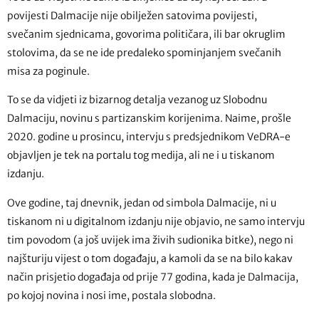
povijesti Dalmacije nije obilježen satovima povijesti,
svečanim sjednicama, govorima političara, ili bar okruglim
stolovima, da se ne ide predaleko spominjanjem svečanih
misa za poginule.
To se da vidjeti iz bizarnog detalja vezanog uz Slobodnu
Dalmaciju, novinu s partizanskim korijenima. Naime, prošle
2020. godine u prosincu, intervju s predsjednikom VeDRA-e
objavljen je tek na portalu tog medija, ali ne i u tiskanom
izdanju.
Ove godine, taj dnevnik, jedan od simbola Dalmacije, ni u
tiskanom ni u digitalnom izdanju nije objavio, ne samo intervju
tim povodom (a još uvijek ima živih sudionika bitke), nego ni
najšturiju vijest o tom događaju, a kamoli da se na bilo kakav
način prisjetio događaja od prije 77 godina, kada je Dalmacija,
po kojoj novina i nosi ime, postala slobodna.