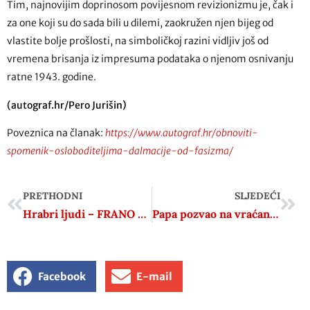
Tim, najnovijim doprinosom povijesnom revizionizmu je, čak i
za one koji su do sada bili u dilemi, zaokružen njen bijeg od
vlastite bolje prošlosti, na simboličkoj razini vidljiv još od
vremena brisanja iz impresuma podataka o njenom osnivanju
ratne 1943. godine.
(autograf.hr/Pero Jurišin)
Poveznica na članak:
https://www.autograf.hr/obnoviti-
spomenik-osloboditeljima-dalmacije-od-fasizma/
PRETHODNI
SLJEDEĆI
Hrabri ljudi – FRANO MASNIĆ
Papa pozvao na vraćanje dostojanstva radu: “Čovjek je gospodar, a ne rob rada”
Facebook
E-mail