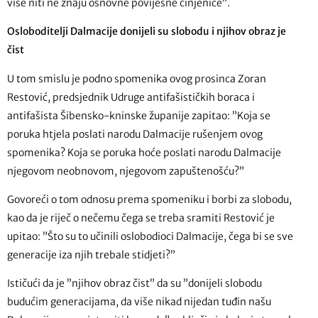
više niti ne znaju osnovne povijesne činjenice”.
Osloboditelji Dalmacije donijeli su slobodu i njihov obraz je
čist
U tom smislu je podno spomenika ovog prosinca Zoran
Restović, predsjednik Udruge antifašističkih boraca i
antifašista Šibensko-kninske županije zapitao: ”Koja se
poruka htjela poslati narodu Dalmacije rušenjem ovog
spomenika? Koja se poruka hoće poslati narodu Dalmacije
njegovom neobnovom, njegovom zapuštenošću?”
Govoreći o tom odnosu prema spomeniku i borbi za slobodu,
kao da je riječ o nečemu čega se treba sramiti Restović je
upitao: ”Što su to učinili oslobodioci Dalmacije, čega bi se sve
generacije iza njih trebale stidjeti?”
Ističući da je ”njihov obraz čist” da su ”donijeli slobodu
budućim generacijama, da više nikad nijedan tuđin našu