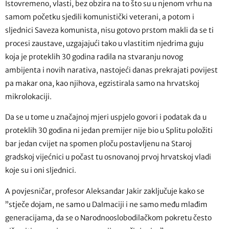
Istovremeno, vlasti, bez obzira na to što su u njenom vrhu na
samom početku sjedili komunistički veterani, a potom i
sljednici Saveza komunista, nisu gotovo prstom makli da se ti
procesi zaustave, uzgajajući tako u vlastitim njedrima guju
koja je proteklih 30 godina radila na stvaranju novog
ambijenta i novih narativa, nastojeći danas prekrajati povijest
pa makar ona, kao njihova, egzistirala samo na hrvatskoj
mikrolokaciji.
Da se u tome u značajnoj mjeri uspjelo govori i podatak da u
proteklih 30 godina ni jedan premijer nije bio u Splitu položiti
bar jedan cvijet na spomen ploču postavljenu na Staroj
gradskoj vijećnici u počast tu osnovanoj prvoj hrvatskoj vladi
koje su i oni sljednici.
A povjesničar, profesor Aleksandar Jakir zaključuje kako se
”stječe dojam, ne samo u Dalmaciji i ne samo među mlađim
generacijama, da se o Narodnooslobodilačkom pokretu često