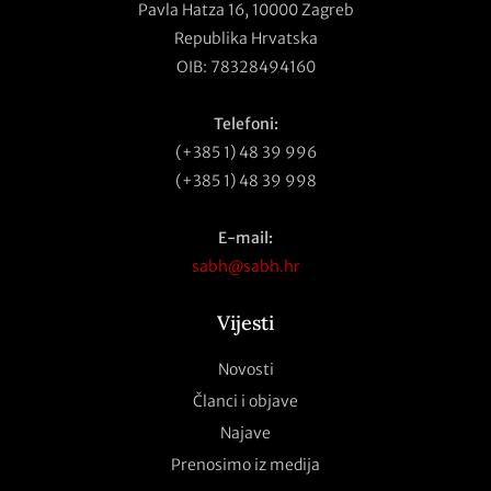
Pavla Hatza 16,
10000 Zagreb
Republika Hrvatska
OIB: 78328494160
Telefoni:
(+385 1) 48 39 996
(+385 1) 48 39 998
E-mail:
sabh@sabh.hr
Vijesti
Novosti
Članci i objave
Najave
Prenosimo iz medija