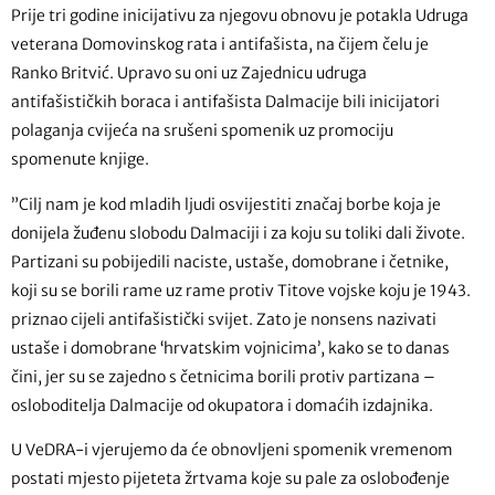
Prije tri godine inicijativu za njegovu obnovu je potakla Udruga
veterana Domovinskog rata i antifašista, na čijem čelu je
Ranko Britvić. Upravo su oni uz Zajednicu udruga
antifašističkih boraca i antifašista Dalmacije bili inicijatori
polaganja cvijeća na srušeni spomenik uz promociju
spomenute knjige.
”Cilj nam je kod mladih ljudi osvijestiti značaj borbe koja je
donijela žuđenu slobodu Dalmaciji i za koju su toliki dali živote.
Partizani su pobijedili naciste, ustaše, domobrane i četnike,
koji su se borili rame uz rame protiv Titove vojske koju je 1943.
priznao cijeli antifašistički svijet. Zato je nonsens nazivati
ustaše i domobrane ‘hrvatskim vojnicima’, kako se to danas
čini, jer su se zajedno s četnicima borili protiv partizana –
osloboditelja Dalmacije od okupatora i domaćih izdajnika.
U VeDRA-i vjerujemo da će obnovljeni spomenik vremenom
postati mjesto pijeteta žrtvama koje su pale za oslobođenje