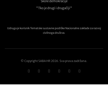
Škole demokracije
"Tko je drugi i drugačiji"
Udruga je korisnik Tematske sustavne podrške Nacionalne zaklade za razvoj
civilnoga društva.
© Copyright SABA HR 2026. Sva prava zadržana.