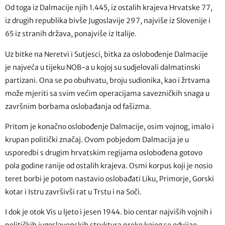
Od toga iz Dalmacije njih 1.445, iz ostalih krajeva Hrvatske 77,
iz drugih republika bivše Jugoslavije 297, najviše iz Slovenije i
65 iz stranih država, ponajviše iz Italije.
Uz bitke na Neretvi i Sutjesci, bitka za oslobođenje Dalmacije
je najveća u tijeku NOB-a u kojoj su sudjelovali dalmatinski
partizani. Ona se po obuhvatu, broju sudionika, kao i žrtvama
može mjeriti sa svim većim operacijama savezničkih snaga u
završnim borbama oslobađanja od fašizma.
Pritom je konačno oslobođenje Dalmacije, osim vojnog, imalo i
krupan politički značaj. Ovom pobjedom Dalmacija je u
usporedbi s drugim hrvatskim regijama oslobođena gotovo
pola godine ranije od ostalih krajeva. Osmi korpus koji je nosio
teret borbi je potom nastavio oslobađati Liku, Primorje, Gorski
kotar i Istru završivši rat u Trstu i na Soči.
I dok je otok Vis u ljeto i jesen 1944. bio centar najviših vojnih i