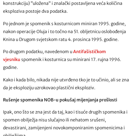
konstrukciju) ”uložena” i znalački postavljena veća količina
eksploziva postoje dva podatka.
Po jednom je spomenik s kosturnicom miniran 1995. godine,
nakon operacije Oluja i to točno na 51. obljetnicu oslobođenja
Knina u Drugom svjetskom ratu 4. prosinca 1995. godine.
Po drugom podatku, navedenom u
Antifašističkom
vjesniku
spomenik i kosturnica su minirani 17. rujna 1996.
godine.
Kako i kada bilo, nikada nije utvrđeno tko je to učinio, ali se zna
da je eksploziju uzrokovao plastični eksploziv.
Rušenje spomenika NOB-u pokušaj mijenjanja prošlosti
Ipak, ono što se zna jest da taj, kao i tisuće drugih spomenika i
spomen obilježja nisu slučajno ili nehatom srušeni,
devastirani, zamijenjeni novokomponiranim spomenicima i
obilježjima.