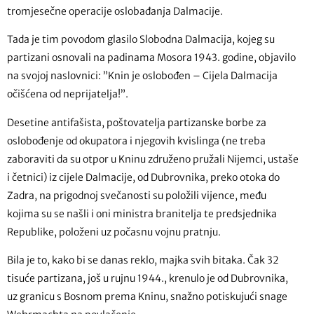
tromjesečne operacije oslobađanja Dalmacije.
Tada je tim povodom glasilo Slobodna Dalmacija, kojeg su
partizani osnovali na padinama Mosora 1943. godine, objavilo
na svojoj naslovnici: ”Knin je oslobođen – Cijela Dalmacija
očišćena od neprijatelja!”.
Desetine antifašista, poštovatelja partizanske borbe za
oslobođenje od okupatora i njegovih kvislinga (ne treba
zaboraviti da su otpor u Kninu združeno pružali Nijemci, ustaše
i četnici) iz cijele Dalmacije, od Dubrovnika, preko otoka do
Zadra, na prigodnoj svečanosti su položili vijence, među
kojima su se našli i oni ministra branitelja te predsjednika
Republike, položeni uz počasnu vojnu pratnju.
Bila je to, kako bi se danas reklo, majka svih bitaka. Čak 32
tisuće partizana, još u rujnu 1944., krenulo je od Dubrovnika,
uz granicu s Bosnom prema Kninu, snažno potiskujući snage