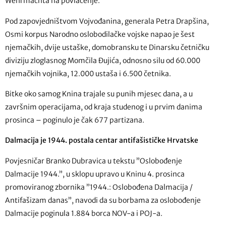
Wehrmachta na povlačenje.
Pod zapovjedništvom Vojvođanina, generala Petra Drapšina,
Osmi korpus Narodno oslobodilačke vojske napao je šest
njemačkih, dvije ustaške, domobransku te Dinarsku četničku
diviziju zloglasnog Momčila Đujića, odnosno silu od 60.000
njemačkih vojnika, 12.000 ustaša i 6.500 četnika.
Bitke oko samog Knina trajale su punih mjesec dana, a u
završnim operacijama, od kraja studenog i u prvim danima
prosinca – poginulo je čak 677 partizana.
Dalmacija je 1944. postala centar antifašističke Hrvatske
Povjesničar Branko Dubravica u tekstu ”Oslobođenje
Dalmacije 1944.”, u sklopu upravo u Kninu 4. prosinca
promoviranog zbornika ”1944.: Oslobođena Dalmacija /
Antifašizam danas”, navodi da su borbama za oslobođenje
Dalmacije poginula 1.884 borca NOV-a i POJ-a.