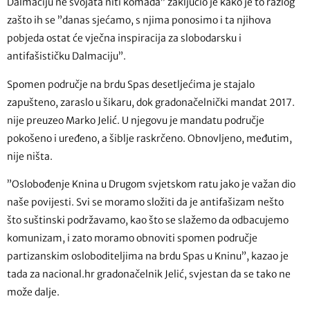
Dalmaciju ne svojata niti komada” zaključio je kako je to razlog
zašto ih se ”danas sjećamo, s njima ponosimo i ta njihova
pobjeda ostat će vječna inspiracija za slobodarsku i
antifašističku Dalmaciju”.
Spomen područje na brdu Spas desetljećima je stajalo
zapušteno, zaraslo u šikaru, dok gradonačelnički mandat 2017.
nije preuzeo Marko Jelić. U njegovu je mandatu područje
pokošeno i uređeno, a šiblje raskrčeno. Obnovljeno, međutim,
nije ništa.
”Oslobođenje Knina u Drugom svjetskom ratu jako je važan dio
naše povijesti. Svi se moramo složiti da je antifašizam nešto
što suštinski podržavamo, kao što se slažemo da odbacujemo
komunizam, i zato moramo obnoviti spomen područje
partizanskim osloboditeljima na brdu Spas u Kninu”, kazao je
tada za nacional.hr gradonačelnik Jelić, svjestan da se tako ne
može dalje.