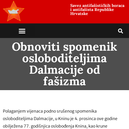
Savez antifašističkih boraca
i antifašista Republike
Hrvatske
Obnoviti spomenik
osloboditeljima
Dalmacije od
fašizma
Polaganjem vijenaca podno srušenog spomenika
osloboditeljima Dalmacije, u Kninu je 4. prosinca ove godine
obilježena 77. godišnjica oslobođenja Knina, kao krune