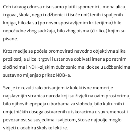
Ceh takvog odnosa nisu samo platili spomenici, imena ulica,
trgova, škola, nego i udžbenici i tisuće uništenih i spaljenih
knjiga, bilo da su (po novouspostavljenim kriterijima) bile
nepoćudne zbog sadržaja, bilo zbog pisma (ćirilice) kojim su
pisane.
Kroz medije se počela promovirati navodno objektivna slika
prošlosti, a ulice, trgovi i ustanove dobivati imena po ratnim
zločincima i NDH-zijskim dužnosnicima, dok se u udžbenicima
sustavno mijenjao prikaz NOB-a.
Sve je to rezultiralo brisanjem iz kolektivne memorije
najslavnijih stranica naroda koji su živjeli na ovim prostorima,
bilo njihovih epopeja u borbama za slobodu, bilo kulturnih i
umjetničkih dosega ostvarenih u iskoracima u suvremenost i
povezanost sa susjedima i svijetom, što se najbolje moglo
vidjeti u odabiru školske lektire.