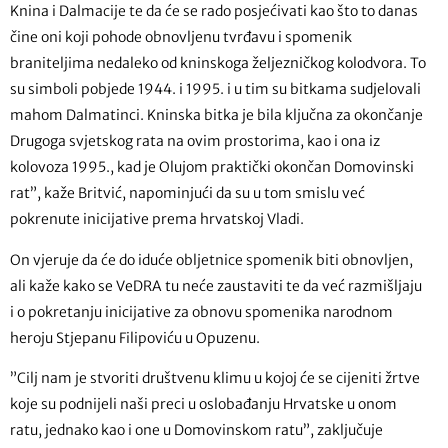
Knina i Dalmacije te da će se rado posjećivati kao što to danas
čine oni koji pohode obnovljenu tvrđavu i spomenik
braniteljima nedaleko od kninskoga željezničkog kolodvora. To
su simboli pobjede 1944. i 1995. i u tim su bitkama sudjelovali
mahom Dalmatinci. Kninska bitka je bila ključna za okončanje
Drugoga svjetskog rata na ovim prostorima, kao i ona iz
kolovoza 1995., kad je Olujom praktički okončan Domovinski
rat”, kaže Britvić, napominjući da su u tom smislu već
pokrenute inicijative prema hrvatskoj Vladi.
On vjeruje da će do iduće obljetnice spomenik biti obnovljen,
ali kaže kako se VeDRA tu neće zaustaviti te da već razmišljaju
i o pokretanju inicijative za obnovu spomenika narodnom
heroju Stjepanu Filipoviću u Opuzenu.
”Cilj nam je stvoriti društvenu klimu u kojoj će se cijeniti žrtve
koje su podnijeli naši preci u oslobađanju Hrvatske u onom
ratu, jednako kao i one u Domovinskom ratu”, zaključuje