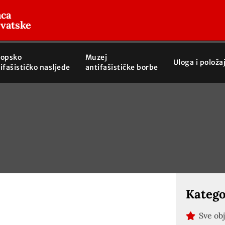
aca
rvatske
ropsko
Muzej
Uloga i položa
ifašističko nasljeđe
antifašističke borbe
Katego
Sve ob