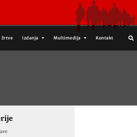
j žrtve
Izdanja
Multimedija
Kontakt
rije
jave