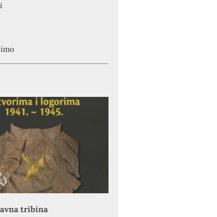
i
simo
avna tribina