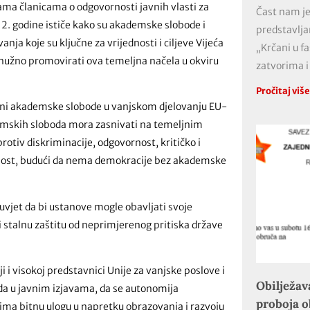
a članicama o odgovornosti javnih vlasti za
Čast nam je
2. godine ističe kako su akademske slobode i
predstavlja
nja koje su ključne za vrijednosti i ciljeve Vijeća
„Krčani u f
 nužno promovirati ova temeljna načela u okviru
zatvorima i
Pročitaj viš
ni akademske slobode u vanjskom djelovanju EU-
kademskih sloboda mora zasnivati na temeljnim
otiv diskriminacije, odgovornost, kritičko i
ornost, budući da nema demokracije bez akademske
uvjet da bi ustanove mogle obavljati svoje
 stalnu zaštitu od neprimjerenog pritiska države
i visokoj predstavnici Unije za vanjske poslove i
Obilježav
oda u javnim izjavama, da se autonomija
proboja 
ima bitnu ulogu u napretku obrazovanja i razvoju