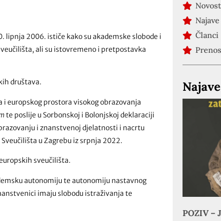
Novost
Najave
Članci
 lipnja 2006. ističe kako su akademske slobode i
veučilišta, ali su istovremeno i pretpostavka
Preno
kih društava.
Najave
a i europskog prostora visokog obrazovanja
um
te poslije u Sorbonskoj i Bolonjskoj deklaraciji
brazovanju i znanstvenoj djelatnosti i nacrtu
Sveučilišta u Zagrebu iz srpnja 2022.
europskih sveučilišta.
kademsku autonomiju te autonomiju nastavnog
 znanstvenici imaju slobodu istraživanja te
POZIV – J