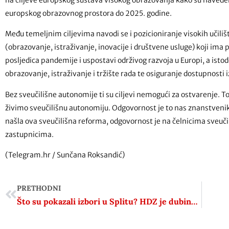
europskog obrazovnog prostora do 2025. godine.
Među temeljnim ciljevima navodi se i pozicioniranje visokih učili
(obrazovanje, istraživanje, inovacije i društvene usluge) koji im
posljedica pandemije i uspostavi održivog razvoja u Europi, a ist
obrazovanje, istraživanje i tržište rada te osiguranje dostupnosti 
Bez sveučilišne autonomije ti su ciljevi nemogući za ostvarenje. To
živimo sveučilišnu autonomiju. Odgovornost je to nas znanstvenik
našla ova sveučilišna reforma, odgovornost je na čelnicima sveuči
zastupnicima.
(Telegram.hr / Sunčana Roksandić)
PRETHODNI
Što su pokazali izbori u Splitu? HDZ je dubinski poražen, a Puljak i dalje nije dao odgovor na važno pitanje