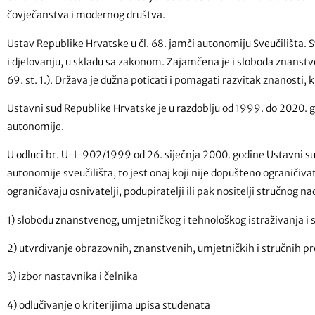
čovječanstva i modernog društva.
Ustav Republike Hrvatske u čl. 68. jamči autonomiju Sveučilišta. 
i djelovanju, u skladu sa zakonom. Zajamčena je i sloboda znanstv
69. st. 1.). Država je dužna poticati i pomagati razvitak znanosti, ku
Ustavni sud Republike Hrvatske je u razdoblju od 1999. do 2020. g
autonomije.
U odluci br. U-I-902/1999 od 26. siječnja 2000. godine Ustavni sud
autonomije sveučilišta, to jest onaj koji nije dopušteno ograniči
ograničavaju osnivatelji, podupiratelji ili pak nositelji stručno
1) slobodu znanstvenog, umjetničkog i tehnološkog istraživanja i 
2) utvrđivanje obrazovnih, znanstvenih, umjetničkih i stručnih 
3) izbor nastavnika i čelnika
4) odlučivanje o kriterijima upisa studenata