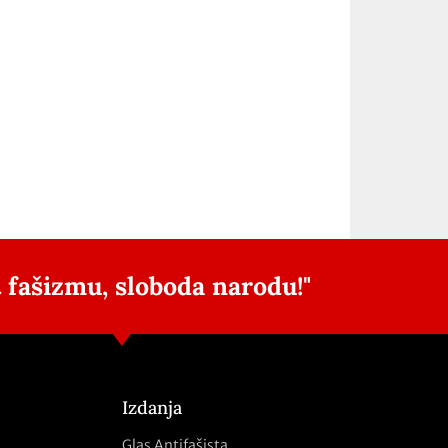
 fašizmu, sloboda narodu!"
Izdanja
Glas Antifašista