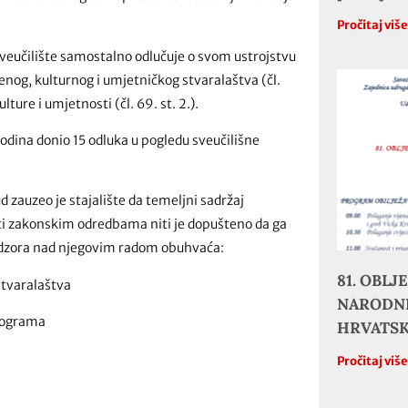
Pročitaj viš
Sveučilište samostalno odlučuje o svom ustrojstvu
enog, kulturnog i umjetničkog stvaralaštva (čl.
lture i umjetnosti (čl. 69. st. 2.).
odina donio 15 odluka u pogledu sveučilišne
 zauzeo je stajalište da temeljni sadržaj
vati zakonskim odredbama niti je dopušteno da ga
g nadzora nad njegovim radom obuhvaća:
81. OBL
stvaralaštva
NARODNE
programa
HRVATS
Pročitaj viš