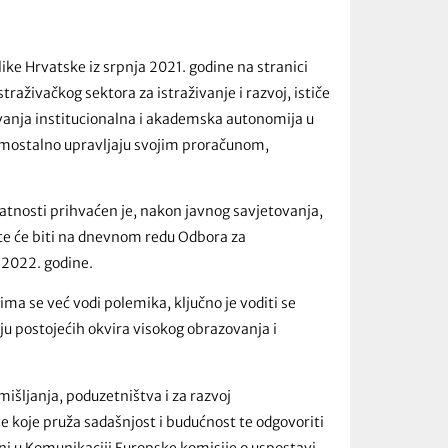
ke Hrvatske iz srpnja 2021. godine na stranici
raživačkog sektora za istraživanje i razvoj, ističe
ovanja institucionalna i akademska autonomija u
samostalno upravljaju svojim proračunom,
atnosti prihvaćen je, nakon javnog savjetovanja,
 te će biti na dnevnom redu Odbora za
a 2022. godine.
ma se već vodi polemika, ključno je voditi se
u postojećih okvira visokog obrazovanja i
mišljanja, poduzetništva i za razvoj
e koje pruža sadašnjost i budućnost te odgovoriti
ni u Komunikaciji Europske komisije o uspostavi