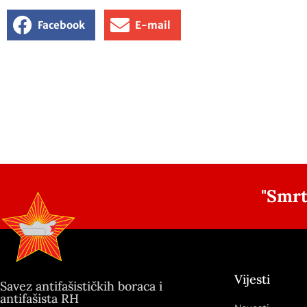
Facebook
E-mail
"Smrt
Vijesti
Savez antifašističkih boraca i
antifašista RH