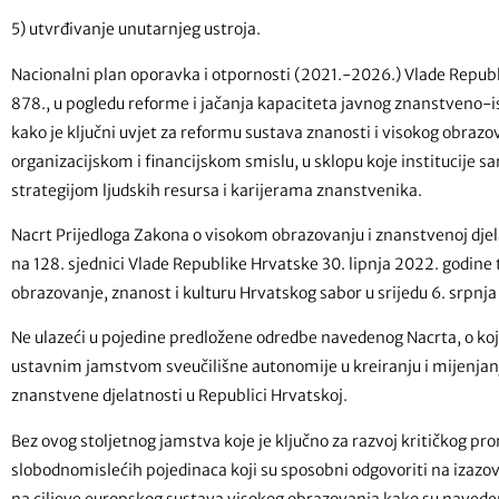
5) utvrđivanje unutarnjeg ustroja.
Nacionalni plan oporavka i otpornosti (2021.-2026.) Vlade Republi
878., u pogledu reforme i jačanja kapaciteta javnog znanstveno-ist
kako je ključni uvjet za reformu sustava znanosti i visokog obraz
organizacijskom i financijskom smislu, u sklopu koje institucije 
strategijom ljudskih resursa i karijerama znanstvenika.
Nacrt Prijedloga Zakona o visokom obrazovanju i znanstvenoj djel
na 128. sjednici Vlade Republike Hrvatske 30. lipnja 2022. godine
obrazovanje, znanost i kulturu Hrvatskog sabor u srijedu 6. srpnj
Ne ulazeći u pojedine predložene odredbe navedenog Nacrta, o koji
ustavnim jamstvom sveučilišne autonomije u kreiranju i mijenjanj
znanstvene djelatnosti u Republici Hrvatskoj.
Bez ovog stoljetnog jamstva koje je ključno za razvoj kritičkog pro
slobodnomislećih pojedinaca koji su sposobni odgovoriti na izazov
na ciljeve europskog sustava visokog obrazovanja kako su navede