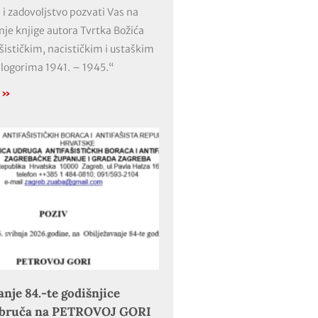
 i zadovoljstvo pozvati Vas na
nje knjige autora Tvrtka Božića
ašističkim, nacističkim i ustaškim
 logorima 1941. – 1945.“
e »
anje 84.-te godišnjice
obruča na PETROVOJ GORI