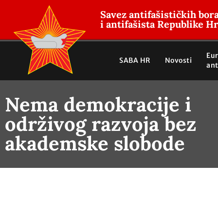
Savez antifašističkih bor
i antifašista Republike H
Eu
SABA HR
Novosti
ant
Nema demokracije i
održivog razvoja bez
akademske slobode