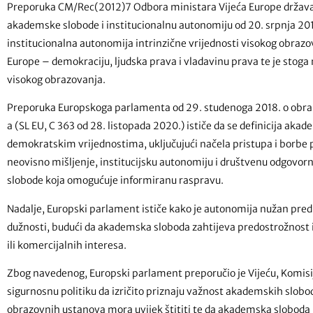
Preporuka CM/Rec(2012)7 Odbora ministara Vijeća Europe državam
akademske slobode i institucionalnu autonomiju od 20. srpnja 201
institucionalna autonomija intrinzične vrijednosti visokog obrazova
Europe – demokraciju, ljudska prava i vladavinu prava te je stoga
visokog obrazovanja.
Preporuka Europskoga parlamenta od 29. studenoga 2018. o obra
a (SL EU, C 363 od 28. listopada 2020.) ističe da se definicija a
demokratskim vrijednostima, uključujući načela pristupa i borbe pr
neovisno mišljenje, institucijsku autonomiju i društvenu odgov
slobode koja omogućuje informiranu raspravu.
Nadalje, Europski parlament ističe kako je autonomija nužan pred
dužnosti, budući da akademska sloboda zahtijeva predostrožnost i
ili komercijalnih interesa.
Zbog navedenog, Europski parlament preporučio je Vijeću, Komisiji 
sigurnosnu politiku da izričito priznaju važnost akademskih slob
obrazovnih ustanova mora uvijek štititi te da akademska sloboda 