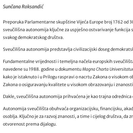
Sunčana Roksandić
Preporuka Parlamentarne skupštine Vijeća Europe broj 1762 od 30.
sveučilišna autonomija ključne za uspješno ostvarivanje funkcija s
svakog demokratskog društva.
Sveučilišna autonomija predstavlja civilizacijski doseg demokrats
Fundamentalne vrijednosti i temeljna načela europskih sveučilišt
navedene su 1988. godine u dokumentu
Magna Charta Universitat
kako je istaknuto i u Prilogu raspravi o nacrtu Zakona o visokom o
Zakona o osiguravanju kvalitete u visokom obrazovanju i znanosti 
Dakle, sveučilišna autonomija prihvaćena je kao trajna odrednica 
Autonomija sveučilišta obuhvaća organizacijsku, financijsku, a
osoblja. Ključno je za razvoj znanosti, a time i cijelog društva, da
otvorenost prema dijalogu.