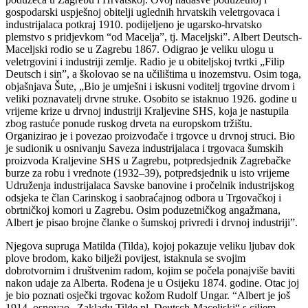
gospodarski uspješnoj obitelji uglednih hrvatskih veletrgovaca i
industrijalaca potkraj 1910. podijeljeno je ugarsko-hrvatsko
plemstvo s pridjevkom “od Macelja”, tj. Maceljski”. Albert Deutsch-
Maceljski rodio se u Zagrebu 1867. Odigrao je veliku ulogu u
veletrgovini i industriji zemlje. Radio je u obiteljskoj tvrtki „Filip
Deutsch i sin”, a školovao se na učilištima u inozemstvu. Osim toga,
objašnjava Šute, „Bio je umješni i iskusni voditelj trgovine drvom i
veliki poznavatelj drvne struke. Osobito se istaknuo 1926. godine u
vrijeme krize u drvnoj industriji Kraljevine SHS, koja je nastupila
zbog rastuće ponude ruskog drveta na europskom tržištu.
Organizirao je i povezao proizvođače i trgovce u drvnoj struci. Bio
je sudionik u osnivanju Saveza industrijalaca i trgovaca šumskih
proizvoda Kraljevine SHS u Zagrebu, potpredsjednik Zagrebačke
burze za robu i vrednote (1932–39), potpredsjednik u isto vrijeme
Udruženja industrijalaca Savske banovine i pročelnik industrijskog
odsjeka te član Carinskog i saobraćajnog odbora u Trgovačkoj i
obrtničkoj komori u Zagrebu. Osim poduzetničkog angažmana,
Albert je pisao brojne članke o šumskoj privredi i drvnoj industriji”.
Njegova supruga Matilda (Tilda), kojoj pokazuje veliku ljubav dok
plove brodom, kako bilježi povijest, istaknula se svojim
dobrotvornim i društvenim radom, kojim se počela ponajviše baviti
nakon udaje za Alberta. Rođena je u Osijeku 1874. godine. Otac joj
je bio poznati osječki trgovac kožom Rudolf Ungar. “Albert je još
1914. osnovao „Zakladu Tilde pl. Deutsch-Maceljski“ s ciljem