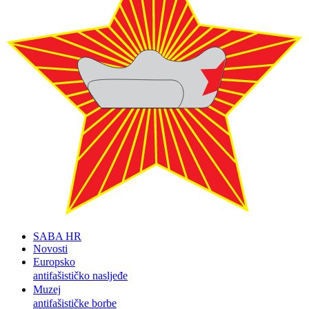
SABA HR
Novosti
Europsko
antifašističko nasljeđe
Muzej
antifašističke borbe