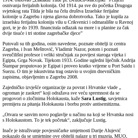
osnivanja ferijalnih kolonija. Od 1914. pa sve do početka Drugoga
svjetskog rata Tilda je bila na čelu društva Izraelske ferijalne
kolonije u Zagrebu i njena glavna dobrotvorka. Tako je kupila za
izraelsku ferijalnu koloniju vilu u Crikvenici i odmaralište u Ravnoj
gori, te je do 1939. financirala odlazak na more i u planine za čak
dvije tisuće i tri stotine zagrebačke djece”
Putovali su tih godina, osim navedene, poznate obitelji iz centra
Zagreba, i Ivan Meštrović, Vladimir Nazor, potom i poznati
sveučilišni profesor i veliki stručnjak za povijest staroga vijeka i
Egipta, Grga Novak. Tijekom 1933. Godine ugledni liječnik Andrija
Štampar proputovao je Egipat i proveo kratko vrijeme u Port Saidu i
Suezu. O tim je iskustvima trag ostavio u svojim dnevničkim
zapisima, objavljenim u Zagrebu 2008.
Zajedničko izvješće organizacije za povrat i Hrvatske vlade „
ogroman je zaokret“ koji odražava sve veću spremnost da se
progovori o zločinima Holokausta, kaže
Sara Lustig
, savjetnica
premijera za pitanja Holokausta i borbu protiv antisemitizma.
„Otvara se sasvim novo poglavlje u načinu na koji se Hrvatska nosi
s Holokaustom. To je tek početak“, zaključuje Lustig.
Inače je istraživanje povjesničarke umjetnosti Darije Alujević
pokazalo da se umjetnine ove obitelji nalaze u tri muzeja, MUO,