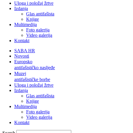
Uloga i položaj žrtve
Izdanja
Glas antifašista
Knjige
Multimedija
Foto galerija
Video galerija
Kontakt
SABA HR
Novosti
Europsko
antifašističko nasljeđe
Muzej
antifašističke borbe
Uloga i položaj žrtve
Izdanja
Glas antifašista
Knjige
Multimedija
Foto galerija
Video galerija
Kontakt
Search