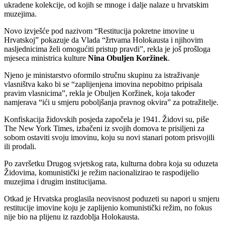
ukradene kolekcije, od kojih se mnoge i dalje nalaze u hrvatskim
muzejima.
Novo izvješće pod nazivom “Restitucija pokretne imovine u
Hrvatskoj” pokazuje da Vlada “žrtvama Holokausta i njihovim
nasljednicima želi omogućiti pristup pravdi”, rekla je još prošloga
mjeseca ministrica kulture
Nina Obuljen Koržinek
.
Njeno je ministarstvo oformilo stručnu skupinu za istraživanje
vlasništva kako bi se “zaplijenjena imovina nepobitno pripisala
pravim vlasnicima”, rekla je Obuljen Koržinek, koja također
namjerava “ići u smjeru poboljšanja pravnog okvira” za potražitelje.
Konfiskacija židovskih posjeda započela je 1941. Židovi su, piše
The New York Times, izbačeni iz svojih domova te prisiljeni za
sobom ostaviti svoju imovinu, koju su novi stanari potom prisvojili
ili prodali.
Po završetku Drugog svjetskog rata, kulturna dobra koja su oduzeta
Židovima, komunistički je režim nacionalizirao te raspodijelio
muzejima i drugim institucijama.
Otkad je Hrvatska proglasila neovisnost poduzeti su napori u smjeru
restitucije imovine koju je zaplijenio komunistički režim, no fokus
nije bio na plijenu iz razdoblja Holokausta.