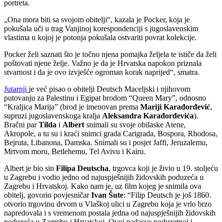
portreta.
„Ona mora biti sa svojom obitelji“, kazala je Pocker, koja je
pokušala uči u trag Vanjinoj korespondenciji s jugoslavenskim
vlastima u kojoj je potonja pokušala ostvariti povrat kolekcije.
Pocker želi saznati što je točno njena pomajka željela te ističe da želi
poštovati njene želje. Važno je da je Hrvatska napokon priznala
stvarnost i da je ovo izvješće ogroman korak naprijed“, smatra.
Jutarnji
je već pisao o obitelji Deutsch Maceljski i njihovom
putovanju za Palestinu i Egipat brodom “Queen Mary”, odnosno
“Kraljica Marija” (brod je imenovan prema
Mariji Karađorđević
,
supruzi jugoslavenskoga kralja
Aleksandra Karađorđevića
).
Bračni par
Tilda
i
Albert
snimali su svoje obilaske Atene,
Akropole, a tu su i kraći snimci grada Carigrada, Bospora, Rhodosa,
Bejruta, Libanona, Damska. Snimali su i posjet Jaffi, Jeruzalemu,
Mrtvom moru, Betlehemu, Tel Avivu i Kairu.
Albert je bio sin
Filipa Deutscha
, trgovca koji je živio u 19. stoljeću
u Zagrebu i vodio jedno od najuspješnijih židovskih poduzeća u
Zagrebu i Hrvatskoj. Kako nam je, uz film kojeg je snimila ova
obitelj, govorio povjesničar
Ivan Šute
: “Filip Deutsch je još 1860.
otvorio trgovinu drvom u Vlaškoj ulici u Zagrebu koja je vrlo brzo
napredovala i s vremenom postala jedna od najuspješnijih židovskih
poduzeća u Zagrebu i Hrvatskoj. Ovoj nadasve poduzetnoj i