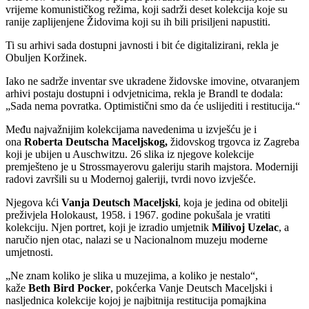
vrijeme komunističkog režima, koji sadrži deset kolekcija koje su
ranije zaplijenjene Židovima koji su ih bili prisiljeni napustiti.
Ti su arhivi sada dostupni javnosti i bit će digitalizirani, rekla je
Obuljen Koržinek.
Iako ne sadrže inventar sve ukradene židovske imovine, otvaranjem
arhivi postaju dostupni i odvjetnicima, rekla je Brandl te dodala:
„Sada nema povratka. Optimistični smo da će uslijediti i restitucija.“
Među najvažnijim kolekcijama navedenima u izvješću je i
ona
Roberta Deutscha Maceljskog,
židovskog trgovca iz Zagreba
koji je ubijen u Auschwitzu. 26 slika iz njegove kolekcije
premješteno je u Strossmayerovu galeriju starih majstora. Moderniji
radovi završili su u Modernoj galeriji, tvrdi novo izvješće.
Njegova kći
Vanja Deutsch Maceljski
, koja je jedina od obitelji
preživjela Holokaust, 1958. i 1967. godine pokušala je vratiti
kolekciju. Njen portret, koji je izradio umjetnik
Milivoj Uzelac
, a
naručio njen otac, nalazi se u Nacionalnom muzeju moderne
umjetnosti.
„Ne znam koliko je slika u muzejima, a koliko je nestalo“,
kaže
Beth Bird Pocker
, pokćerka Vanje Deutsch Maceljski i
nasljednica kolekcije kojoj je najbitnija restitucija pomajkina