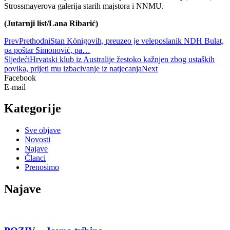
Strossmayerova galerija starih majstora i NNMU.
(Jutarnji list/Lana Ribarić)
Prev
Prethodni
Stan Königovih, preuzeo je veleposlanik NDH Bulat,
pa poštar Simonović, pa…
Sljedeći
Hrvatski klub iz Australije žestoko kažnjen zbog ustaških
povika, prijeti mu izbacivanje iz natjecanja
Next
Facebook
E-mail
Kategorije
Sve objave
Novosti
Najave
Članci
Prenosimo
Najave