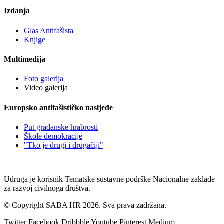
Izdanja
Glas Antifašista
Knjige
Multimedija
Foto galerija
Video galerija
Europsko antifašističko nasljeđe
Put građanske hrabrosti
Škole demokracije
"Tko je drugi i drugačiji"
Udruga je korisnik Tematske sustavne podrške Nacionalne zaklade
za razvoj civilnoga društva.
© Copyright SABA HR 2026. Sva prava zadržana.
Twitter
Facebook
Dribbble
Youtube
Pinterest
Medium