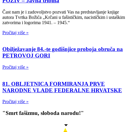
POZIV – Javna tribina
Čast nam je i zadovoljstvo pozvati Vas na predstavljanje knjige
autora Tvrtka Božića „Krčani u fašističkim, nacističkim i ustaškim
zatvorima i logorima 1941. – 1945.“
Pročitaj više »
Obilježavanje 84.-te godišnjice proboja obruča na
PETROVOJ GORI
Pročitaj više »
81. OBLJETNICA FORMIRANJA PRVE
NARODNE VLADE FEDERALNE HRVATSKE
Pročitaj više »
"Smrt fašizmu, sloboda narodu!"