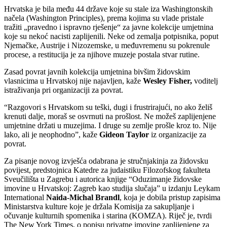
Hrvatska je bila među 44 države koje su stale iza Washingtonskih
načela (Washington Principles), prema kojima su vlade pristale
tražiti „pravedno i ispravno rješenje“ za javne kolekcije umjetnina
koje su nekoć nacisti zaplijenili. Neke od zemalja potpisnika, poput
Njemačke, Austrije i Nizozemske, u međuvremenu su pokrenule
procese, a restitucija je za njihove muzeje postala stvar rutine.
Zasad povrat javnih kolekcija umjetnina bivšim židovskim
vlasnicima u Hrvatskoj nije najavljen, kaže
Wesley Fisher,
voditelj
istraživanja pri organizaciji za povrat.
“Razgovori s Hrvatskom su teški, dugi i frustrirajući, no ako želiš
krenuti dalje, moraš se osvrnuti na prošlost. Ne možeš zaplijenjene
umjetnine držati u muzejima. I druge su zemlje prošle kroz to. Nije
lako, ali je neophodno”, kaže
Gideon Taylor
iz organizacije za
povrat.
Za pisanje novog izvješća odabrana je stručnjakinja za židovsku
povijest, predstojnica Katedre za judaistiku Filozofskog fakulteta
Sveučilišta u Zagrebu i autorica knjige “Oduzimanje židovske
imovine u Hrvatskoj: Zagreb kao studija slučaja” u izdanju Leykam
International
Naida-Michal Brandl
, koja je dobila pristup zapisima
Ministarstva kulture koje je držala Komisija za sakupljanje i
očuvanje kulturnih spomenika i starina (KOMZA). Riječ je, tvrdi
The New York Times, o popisu privatne imovine zaplijenjene za