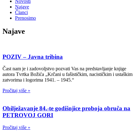
Novosti
Najave
Članci
Prenosimo
Najave
POZIV – Javna tribina
Čast nam je i zadovoljstvo pozvati Vas na predstavljanje knjige
autora Tvrtka Božića „Krčani u fašističkim, nacističkim i ustaškim
zatvorima i logorima 1941. – 1945.“
Pročitaj više »
Obilježavanje 84.-te godišnjice proboja obruča na
PETROVOJ GORI
Pročitaj više »