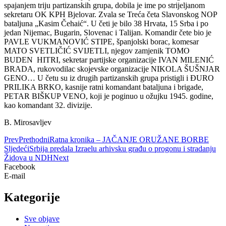
spajanjem triju partizanskih grupa, dobila je ime po strijeljanom
sekretaru OK KPH Bjelovar. Zvala se Treća četa Slavonskog NOP
bataljuna „Kasim Čehaić“. U četi je bilo 38 Hrvata, 15 Srba i po
jedan Nijemac, Bugarin, Slovenac i Talijan. Komandir čete bio je
PAVLE VUKMANOVIĆ STIPE, španjolski borac, komesar
MATO SVETLIČIĆ SVIJETLI, njegov zamjenik TOMO
BUDEN HITRI, sekretar partijske organizacije IVAN MILENIĆ
BRADA, rukovodilac skojevske organizacije NIKOLA ŠUŠNJAR
GENO… U četu su iz drugih partizanskih grupa pristigli i ĐURO
PRILIKA BRKO, kasnije ratni komandant bataljuna i brigade,
PETAR BIŠKUP VENO, koji je poginuo u ožujku 1945. godine,
kao komandant 32. divizije.
B. Mirosavljev
Prev
Prethodni
Ratna kronika – JAČANJE ORUŽANE BORBE
Sljedeći
Srbija predala Izraelu arhivsku građu o progonu i stradanju
Židova u NDH
Next
Facebook
E-mail
Kategorije
Sve objave