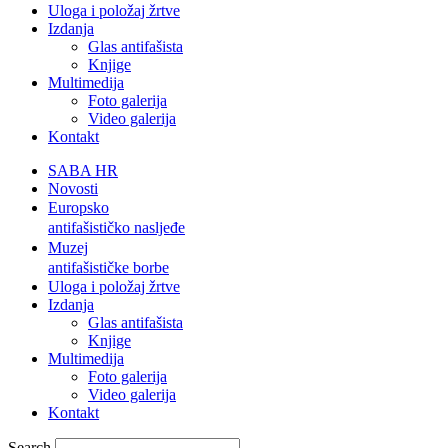
Uloga i položaj žrtve
Izdanja
Glas antifašista
Knjige
Multimedija
Foto galerija
Video galerija
Kontakt
SABA HR
Novosti
Europsko
antifašističko nasljeđe
Muzej
antifašističke borbe
Uloga i položaj žrtve
Izdanja
Glas antifašista
Knjige
Multimedija
Foto galerija
Video galerija
Kontakt
Search