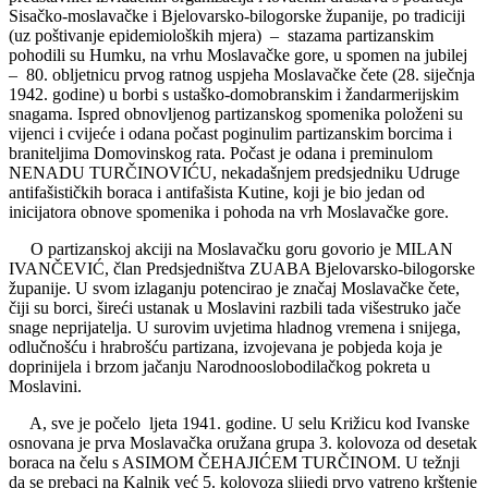
Sisačko-moslavačke i Bjelovarsko-bilogorske županije, po tradiciji
(uz poštivanje epidemioloških mjera) – stazama partizanskim
pohodili su Humku, na vrhu Moslavačke gore, u spomen na jubilej
– 80. obljetnicu prvog ratnog uspjeha Moslavačke čete (28. siječnja
1942. godine) u borbi s ustaško-domobranskim i žandarmerijskim
snagama. Ispred obnovljenog partizanskog spomenika položeni su
vijenci i cvijeće i odana počast poginulim partizanskim borcima i
braniteljima Domovinskog rata. Počast je odana i preminulom
NENADU TURČINOVIĆU, nekadašnjem predsjedniku Udruge
antifašističkih boraca i antifašista Kutine, koji je bio jedan od
inicijatora obnove spomenika i pohoda na vrh Moslavačke gore.
O partizanskoj akciji na Moslavačku goru govorio je MILAN
IVANČEVIĆ, član Predsjedništva ZUABA Bjelovarsko-bilogorske
županije. U svom izlaganju potencirao je značaj Moslavačke čete,
čiji su borci, šireći ustanak u Moslavini razbili tada višestruko jače
snage neprijatelja. U surovim uvjetima hladnog vremena i snijega,
odlučnošću i hrabrošću partizana, izvojevana je pobjeda koja je
doprinijela i brzom jačanju Narodnooslobodilačkog pokreta u
Moslavini.
A, sve je počelo ljeta 1941. godine. U selu Križicu kod Ivanske
osnovana je prva Moslavačka oružana grupa 3. kolovoza od desetak
boraca na čelu s ASIMOM ČEHAJIĆEM TURČINOM. U težnji
da se prebaci na Kalnik već 5. kolovoza slijedi prvo vatreno krštenje