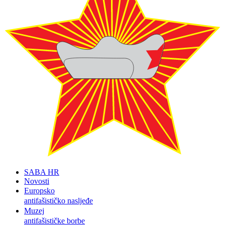
SABA HR
Novosti
Europsko
antifašističko nasljeđe
Muzej
antifašističke borbe