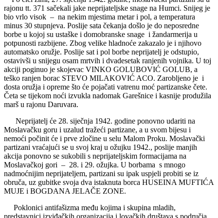
rajonu tt. 371 sačekali jake neprijateljske snage na Humci. Snijeg je
bio vrlo visok – na nekim mjestima metar i pol, a temperatura
minus 30 stupnjeva. Poslije sata čekanja došlo je do neposredne
borbe u kojoj su ustaške i domobranske snage i žandarmerija u
potpunosti razbijene. Zbog velike hladnoće zakazalo je i njihovo
automatsko oružje. Poslije sat i pol borbe neprijatelj je odstupio,
ostavivši u snijegu osam mrtvih i dvadesetak ranjenih vojnika. U toj
akciji poginuo je skojevac VINKO GOLUBOVIĆ GOLUB, a
teško ranjen borac STEVO MILAKOVIĆ ACO. Zarobljeno je i
dosta oružja i opreme što će pojačati vatrenu moć partizanske čete.
Četa se tijekom noći izvukla nadomak Garešnice i kasnije produžila
marš u rajonu Daruvara.
Neprijatelj će 28. siječnja 1942. godine ponovno udariti na
Moslavačku goru i uzalud tražeći partizane, a u svom bijesu i
nemoći počinit će i prve zločine u selu Malom Proku. Moslavački
partizani vraćajući se u svoj kraj u ožujku 1942., poslije manjih
akcija ponovno se sukobili s neprijateljskim formacijama na
Moslavačkoj gori – 28. i 29. ožujka. U borbama s mnogo
nadmoćnijim neprijateljem, partizani su ipak uspjeli probiti se iz
obruča, uz gubitke svoja dva istaknuta borca HUSEINA MUFTIĆA
MUJE i BOGDANA JELAČE ZONE.
Poklonici antifašizma među kojima i skupina mladih,
predstavnici izviđačkih organizacija i lovačkih društava s područja