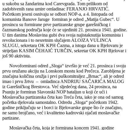
u sukobu sa žandarima kod Carevgrada. Tom prilikom od
zadobivenih rana umire omladinac FERANJO HRVATIĆ.
Početkom jeseni osnivaju se odbori NOP-a, a 4. listopada od
komunista Banove Jaruge formiran je odred „Matija Gubec“. U
prosincu su formirane prve partizanske grupe garešničkog i
čazmanskog područja koje će se ujediniti 21. prosinca 1941. godine.
U tim danima Moslavina gubi dva svoja najistaknutija komunista i
revolucionara i to nesretnim slučajem ALOJZA VULINCA
SLUGU, sekretara OK KPH Čazma, a istoga dana u Bjelovaru je
strijeljan KASIM ČEHAIĆ TURČIN, sekretar OK KPH Bjelovar i
još 90 aktivista.
Novoformirani odred „Sloga“ izvršio je već 21. prosinca i svoju
prvu oružanu akciju na Lonskom mostu kod Prečeca. Zarobljena je
značajna količina oružja i prvi puškomitraljez „Brnac“, ali je odred
imao i prvu žrtvu – omladinca ANDRIJU SAČARIĆA MALOG
iz Garešničkog Brestovca. Već sljedećeg dana, 24 prosinca, na
Psunju je formiran Slavonski NOP bataljun u koji će ući i
Moslavačka partizanska četa kao Treća četa, iako je ona od samog
početka djelovala samostalno. Odredu „Sloga“ početkom 1942.
godine priključuju se i borci iz Bjelovarske grupe što će značajno,
ne samo brojčano, već i kvalitetno kadrovski ojačati moslavačke
partizane.
Moslavačka četa, koja je formirana koncem 1941. godine