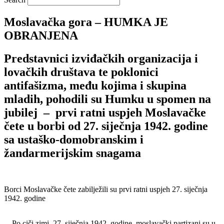
Moslavačka gora – HUMKA JE
OBRANJENA
Predstavnici izviđačkih organizacija i
lovačkih društava te poklonici
antifašizma, među kojima i skupina
mladih, pohodili su Humku u spomen na
jubilej – prvi ratni uspjeh Moslavačke
čete u borbi od 27. siječnja 1942. godine
sa ustaško-domobranskim i
žandarmerijskim snagama
Borci Moslavačke čete zabilježili su prvi ratni uspjeh 27. siječnja
1942. godine
Po ciči zimi, 27. siječnja 1942. godine, moslavački partizani su u