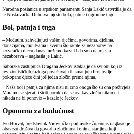
Narodna poslanica u srpskom parlamentu Sanja Lakić ustvrdila je da
je Noskovačka Dubrava mjesto bola, patnje i ogromne tuge.
Bol, patnja i tuga
– Međutim, zahvaljujući vašim riječima, govorima, djelima,
donacijama, molitvama i svemu što radite za nezaborav na
kozaračku djecu danas možemo kazati i da smo na mjestu
nezaborava – naglasila je Lakić.
Saborska zastupnica Dragana Jeckov istakla je da svi oni koji iz
revizionističkih razloga povećavaju ili smanjuju broj ovdje
pokopane djece čini još jedan zločin prema njima.
– Naša bol i patnja za njima nisu ni zrno onoga što su ona preživjela.
Moramo se sjećati i širiti poruku da se ovakav zločin nikome i
nikada ne bi ponovio – kazale je Jeckov.
Opomena za budućnost
Ivo Horvat, predstavnik Virovitičko-podravske županije, naglasio je
obavezu društva da govori o zločinima i onima starijima koji