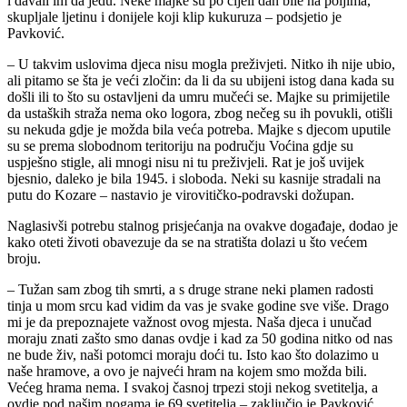
i davali im da jedu. Neke majke su po cijeli dan bile na poljima,
skupljale ljetinu i donijele koji klip kukuruza – podsjetio je
Pavković.
– U takvim uslovima djeca nisu mogla preživjeti. Nitko ih nije ubio,
ali pitamo se šta je veći zločin: da li da su ubijeni istog dana kada su
došli ili to što su ostavljeni da umru mučeći se. Majke su primijetile
da ustaških straža nema oko logora, zbog nečeg su ih povukli, otišli
su nekuda gdje je možda bila veća potreba. Majke s djecom uputile
su se prema slobodnom teritoriju na području Voćina gdje su
uspješno stigle, ali mnogi nisu ni tu preživjeli. Rat je još uvijek
bjesnio, daleko je bila 1945. i sloboda. Neki su kasnije stradali na
putu do Kozare – nastavio je virovitičko-podravski dožupan.
Naglasivši potrebu stalnog prisjećanja na ovakve događaje, dodao je
kako oteti životi obavezuje da se na stratišta dolazi u što većem
broju.
– Tužan sam zbog tih smrti, a s druge strane neki plamen radosti
tinja u mom srcu kad vidim da vas je svake godine sve više. Drago
mi je da prepoznajete važnost ovog mjesta. Naša djeca i unučad
moraju znati zašto smo danas ovdje i kad za 50 godina nitko od nas
ne bude živ, naši potomci moraju doći tu. Isto kao što dolazimo u
naše hramove, a ovo je najveći hram na kojem smo možda bili.
Većeg hrama nema. I svakoj časnoj trpezi stoji nekog svetitelja, a
ovdje pod našim nogama je 69 svetitelja – zaključio je Pavković.