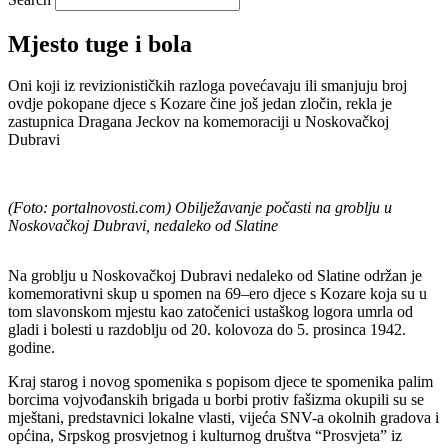
Mjesto tuge i bola
Oni koji iz revizionističkih razloga povećavaju ili smanjuju broj
ovdje pokopane djece s Kozare čine još jedan zločin, rekla je
zastupnica Dragana Jeckov na komemoraciji u Noskovačkoj
Dubravi
(Foto: portalnovosti.com) Obilježavanje počasti na groblju u
Noskovačkoj Dubravi, nedaleko od Slatine
Na groblju u Noskovačkoj Dubravi nedaleko od Slatine održan je
komemorativni skup u spomen na 69–ero djece s Kozare koja su u
tom slavonskom mjestu kao zatočenici ustaškog logora umrla od
gladi i bolesti u razdoblju od 20. kolovoza do 5. prosinca 1942.
godine.
Kraj starog i novog spomenika s popisom djece te spomenika palim
borcima vojvođanskih brigada u borbi protiv fašizma okupili su se
mještani, predstavnici lokalne vlasti, vijeća SNV-a okolnih gradova i
općina, Srpskog prosvjetnog i kulturnog društva “Prosvjeta” iz