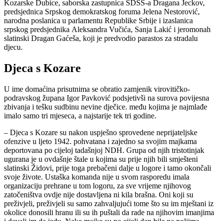
Kozarske Dubice, saborska zastupnica SDSS-a Dragana Jeckov,
predsjednica Srpskog demokratskog foruma Jelena Nestorović,
narodna poslanica u parlamentu Republike Srbije i izaslanica
srpskog predsjednika Aleksandra Vučića, Sanja Lakić i jeromonah
slatinski Dragan Gaćeša, koji je predvodio parastos za stradalu
djecu.
Djeca s Kozare
U ime domaćina prisutnima se obratio zamjenik virovitičko-
podravskog župana Igor Pavković podsjetivši na surova povijesna
zbivanja i tešku sudbinu nevine dječice. među kojima je najmlađe
imalo samo tri mjeseca, a najstarije tek tri godine.
– Djeca s Kozare su nakon uspješno sprovedene neprijateljske
ofenzive u ljeto 1942. pohvatana i zajedno sa svojim majkama
deportovana po cijeloj tadašnjoj NDH. Grupa od njih tristotinjak
ugurana je u ovdašnje štale u kojima su prije njih bili smješteni
slatinski Židovi, prije toga prebačeni dalje u logore i tamo okončali
svoje živote. Ustaška komanda nije u svom rasporedu imala
organizaciju prehrane u tom logoru, za sve vrijeme njihovog
zatočeništva ovdje nije dostavljena ni kila brašna. Oni koji su
preživjeli, preživjeli su samo zahvaljujući tome što su im mještani iz
okolice donosili hranu ili su ih puštali da rade na njihovim imanjima