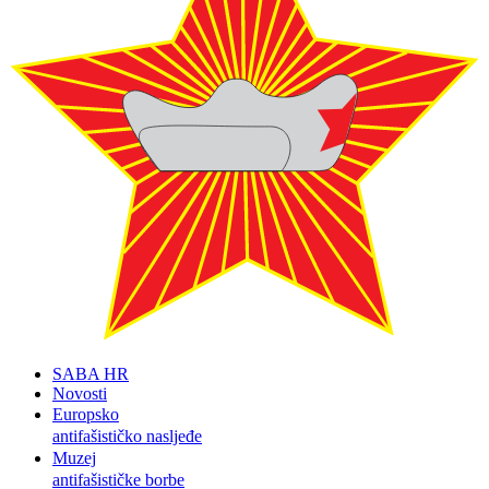
SABA HR
Novosti
Europsko
antifašističko nasljeđe
Muzej
antifašističke borbe