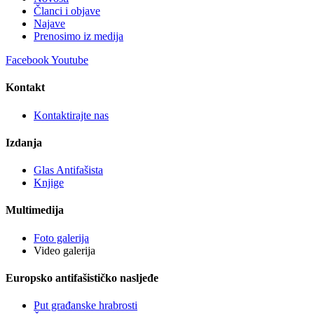
Članci i objave
Najave
Prenosimo iz medija
Facebook
Youtube
Kontakt
Kontaktirajte nas
Izdanja
Glas Antifašista
Knjige
Multimedija
Foto galerija
Video galerija
Europsko antifašističko nasljeđe
Put građanske hrabrosti