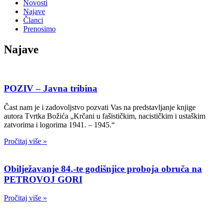
Novosti
Najave
Članci
Prenosimo
Najave
POZIV – Javna tribina
Čast nam je i zadovoljstvo pozvati Vas na predstavljanje knjige
autora Tvrtka Božića „Krčani u fašističkim, nacističkim i ustaškim
zatvorima i logorima 1941. – 1945.“
Pročitaj više »
Obilježavanje 84.-te godišnjice proboja obruča na
PETROVOJ GORI
Pročitaj više »