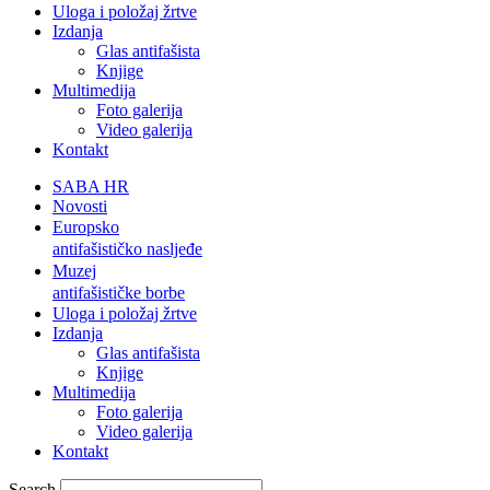
Uloga i položaj žrtve
Izdanja
Glas antifašista
Knjige
Multimedija
Foto galerija
Video galerija
Kontakt
SABA HR
Novosti
Europsko
antifašističko nasljeđe
Muzej
antifašističke borbe
Uloga i položaj žrtve
Izdanja
Glas antifašista
Knjige
Multimedija
Foto galerija
Video galerija
Kontakt
Search