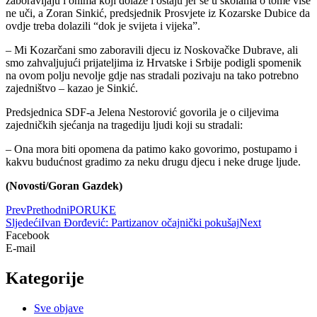
zaboravljaju i onima koji dolaze i ostaju jer se u školama o tome više
ne uči, a Zoran Sinkić, predsjednik Prosvjete iz Kozarske Dubice da
ovdje treba dolazili “dok je svijeta i vijeka”.
– Mi Kozarčani smo zaboravili djecu iz Noskovačke Dubrave, ali
smo zahvaljujući prijateljima iz Hrvatske i Srbije podigli spomenik
na ovom polju nevolje gdje nas stradali pozivaju na tako potrebno
zajedništvo – kazao je Sinkić.
Predsjednica SDF-a Jelena Nestorović govorila je o ciljevima
zajedničkih sjećanja na tragediju ljudi koji su stradali:
– Ona mora biti opomena da patimo kako govorimo, postupamo i
kakvu budućnost gradimo za neku drugu djecu i neke druge ljude.
(Novosti/Goran Gazdek)
Prev
Prethodni
PORUKE
Sljedeći
Ivan Đorđević: Partizanov očajnički pokušaj
Next
Facebook
E-mail
Kategorije
Sve objave