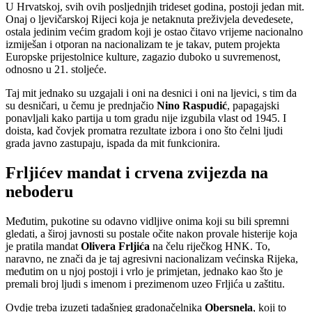
U Hrvatskoj, svih ovih posljednjih trideset godina, postoji jedan mit.
Onaj o ljevičarskoj Rijeci koja je netaknuta preživjela devedesete,
ostala jedinim većim gradom koji je ostao čitavo vrijeme nacionalno
izmiješan i otporan na nacionalizam te je takav, putem projekta
Europske prijestolnice kulture, zagazio duboko u suvremenost,
odnosno u 21. stoljeće.
Taj mit jednako su uzgajali i oni na desnici i oni na ljevici, s tim da
su desničari, u čemu je prednjačio
Nino Raspudić
, papagajski
ponavljali kako partija u tom gradu nije izgubila vlast od 1945. I
doista, kad čovjek promatra rezultate izbora i ono što čelni ljudi
grada javno zastupaju, ispada da mit funkcionira.
Frljićev mandat i crvena zvijezda na
neboderu
Međutim, pukotine su odavno vidljive onima koji su bili spremni
gledati, a široj javnosti su postale očite nakon provale histerije koja
je pratila mandat
Olivera Frljića
na čelu riječkog HNK. To,
naravno, ne znači da je taj agresivni nacionalizam većinska Rijeka,
međutim on u njoj postoji i vrlo je primjetan, jednako kao što je
premali broj ljudi s imenom i prezimenom uzeo Frljića u zaštitu.
Ovdje treba izuzeti tadašnjeg gradonačelnika
Obersnela
, koji to