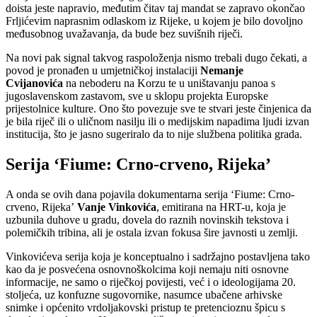
doista jeste napravio, međutim čitav taj mandat se zapravo okončao
Frljićevim naprasnim odlaskom iz Rijeke, u kojem je bilo dovoljno
međusobnog uvažavanja, da bude bez suvišnih riječi.
Na novi pak signal takvog raspoloženja nismo trebali dugo čekati, a
povod je pronađen u umjetničkoj instalaciji
Nemanje
Cvijanovića
na neboderu na Korzu te u uništavanju panoa s
jugoslavenskom zastavom, sve u sklopu projekta Europske
prijestolnice kulture. Ono što povezuje sve te stvari jeste činjenica da
je bila riječ ili o uličnom nasilju ili o medijskim napadima ljudi izvan
institucija, što je jasno sugeriralo da to nije službena politika grada.
Serija ‘Fiume: Crno-crveno, Rijeka’
A onda se ovih dana pojavila dokumentarna serija ‘Fiume: Crno-
crveno, Rijeka’
Vanje Vinkovića
, emitirana na HRT-u, koja je
uzbunila duhove u gradu, dovela do raznih novinskih tekstova i
polemičkih tribina, ali je ostala izvan fokusa šire javnosti u zemlji.
Vinkovićeva serija koja je konceptualno i sadržajno postavljena tako
kao da je posvećena osnovnoškolcima koji nemaju niti osnovne
informacije, ne samo o riječkoj povijesti, već i o ideologijama 20.
stoljeća, uz konfuzne sugovornike, nasumce ubačene arhivske
snimke i općenito vrdoljakovski pristup te pretencioznu špicu s