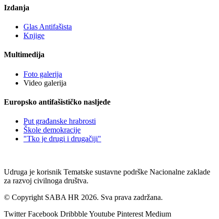
Izdanja
Glas Antifašista
Knjige
Multimedija
Foto galerija
Video galerija
Europsko antifašističko nasljeđe
Put građanske hrabrosti
Škole demokracije
"Tko je drugi i drugačiji"
Udruga je korisnik Tematske sustavne podrške Nacionalne zaklade
za razvoj civilnoga društva.
© Copyright SABA HR 2026. Sva prava zadržana.
Twitter
Facebook
Dribbble
Youtube
Pinterest
Medium