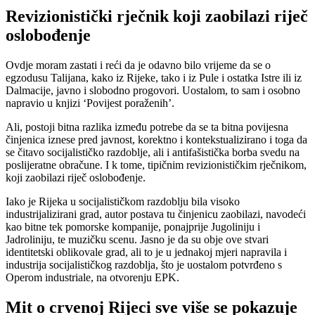
Revizionistički rječnik koji zaobilazi riječ
oslobođenje
Ovdje moram zastati i reći da je odavno bilo vrijeme da se o
egzodusu Talijana, kako iz Rijeke, tako i iz Pule i ostatka Istre ili iz
Dalmacije, javno i slobodno progovori. Uostalom, to sam i osobno
napravio u knjizi ‘Povijest poraženih’.
Ali, postoji bitna razlika između potrebe da se ta bitna povijesna
činjenica iznese pred javnost, korektno i kontekstualizirano i toga da
se čitavo socijalističko razdoblje, ali i antifašistička borba svedu na
poslijeratne obračune. I k tome, tipičnim revizionističkim rječnikom,
koji zaobilazi riječ oslobođenje.
Iako je Rijeka u socijalističkom razdoblju bila visoko
industrijalizirani grad, autor postava tu činjenicu zaobilazi, navodeći
kao bitne tek pomorske kompanije, ponajprije Jugoliniju i
Jadroliniju, te muzičku scenu. Jasno je da su obje ove stvari
identitetski oblikovale grad, ali to je u jednakoj mjeri napravila i
industrija socijalističkog razdoblja, što je uostalom potvrđeno s
Operom industriale, na otvorenju EPK.
Mit o crvenoj Rijeci sve više se pokazuje