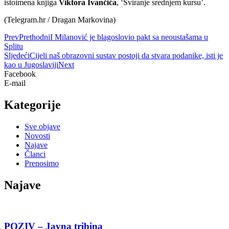
istoimena knjiga
Viktora Ivančića
, ‘Sviranje srednjem kursu’.
(Telegram.hr / Dragan Markovina)
Prev
Prethodni
I Milanović je blagoslovio pakt sa neoustašama u
Splitu
Sljedeći
Cijeli naš obrazovni sustav postoji da stvara podanike, isti je
kao u Jugoslaviji
Next
Facebook
E-mail
Kategorije
Sve objave
Novosti
Najave
Članci
Prenosimo
Najave
POZIV – Javna tribina