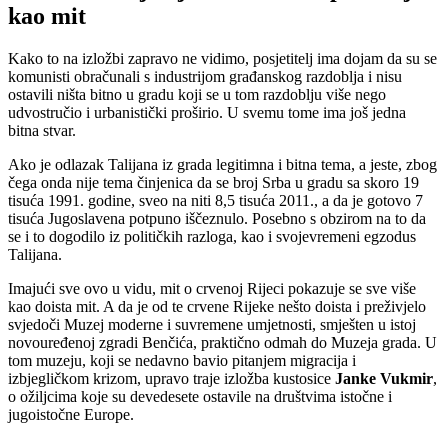
kao mit
Kako to na izložbi zapravo ne vidimo, posjetitelj ima dojam da su se
komunisti obračunali s industrijom građanskog razdoblja i nisu
ostavili ništa bitno u gradu koji se u tom razdoblju više nego
udvostručio i urbanistički proširio. U svemu tome ima još jedna
bitna stvar.
Ako je odlazak Talijana iz grada legitimna i bitna tema, a jeste, zbog
čega onda nije tema činjenica da se broj Srba u gradu sa skoro 19
tisuća 1991. godine, sveo na niti 8,5 tisuća 2011., a da je gotovo 7
tisuća Jugoslavena potpuno iščeznulo. Posebno s obzirom na to da
se i to dogodilo iz političkih razloga, kao i svojevremeni egzodus
Talijana.
Imajući sve ovo u vidu, mit o crvenoj Rijeci pokazuje se sve više
kao doista mit. A da je od te crvene Rijeke nešto doista i preživjelo
svjedoči Muzej moderne i suvremene umjetnosti, smješten u istoj
novouređenoj zgradi Benčića, praktično odmah do Muzeja grada. U
tom muzeju, koji se nedavno bavio pitanjem migracija i
izbjegličkom krizom, upravo traje izložba kustosice
Janke Vukmir
,
o ožiljcima koje su devedesete ostavile na društvima istočne i
jugoistočne Europe.