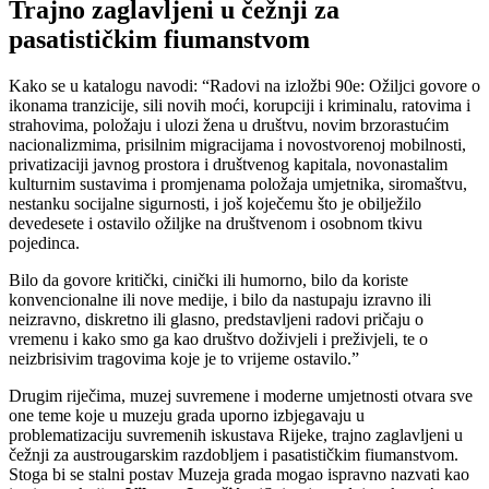
Trajno zaglavljeni u čežnji za
pasatističkim fiumanstvom
Kako se u katalogu navodi: “Radovi na izložbi 90e: Ožiljci govore o
ikonama tranzicije, sili novih moći, korupciji i kriminalu, ratovima i
strahovima, položaju i ulozi žena u društvu, novim brzorastućim
nacionalizmima, prisilnim migracijama i novostvorenoj mobilnosti,
privatizaciji javnog prostora i društvenog kapitala, novonastalim
kulturnim sustavima i promjenama položaja umjetnika, siromaštvu,
nestanku socijalne sigurnosti, i još koječemu što je obilježilo
devedesete i ostavilo ožiljke na društvenom i osobnom tkivu
pojedinca.
Bilo da govore kritički, cinički ili humorno, bilo da koriste
konvencionalne ili nove medije, i bilo da nastupaju izravno ili
neizravno, diskretno ili glasno, predstavljeni radovi pričaju o
vremenu i kako smo ga kao društvo doživjeli i preživjeli, te o
neizbrisivim tragovima koje je to vrijeme ostavilo.”
Drugim riječima, muzej suvremene i moderne umjetnosti otvara sve
one teme koje u muzeju grada uporno izbjegavaju u
problematizaciju suvremenih iskustava Rijeke, trajno zaglavljeni u
čežnji za austrougarskim razdobljem i pasatističkim fiumanstvom.
Stoga bi se stalni postav Muzeja grada mogao ispravno nazvati kao