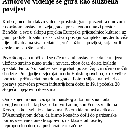
Autorovo viđenje se gura kao službena
povijest
Kad se, međutim takvo viđenje prošlosti grada prezentira u novom,
raskošnom postavu muzeja grada, preseljenom u novi prostor
Benčića, a sve u sklopu projekta Europske prijestolnice kulture i uz
punu podršku lokalnih vlasti, stvari postaju kompleksnije. Jer to više
nije individualna stvar redatelja, već službena povijest, koja tvrdi
doslovno isto što i serija.
Prvo što upada u oči kad se uđe u stalni postav jeste da je u njega
uloženo strašno puno truda i novaca, zbog čega doista izgleda
spektakularno. No, kad se krene grebati po sadržaju, možemo uočiti
sljedeće. Ponajprije nevjerojatnu odu Habsburgovcima, kroz velike
portrete i priču o zlatnom dobu grada. Potom slijedi najbolji dio
postava posvećen prvom industrijskom dobu iz 19. i početka 20.
stoljeća i njegovim dosezima.
Onda slijedi romantizacija fiumanskog autonomizma i oda
dvoglavom orlu, koji se, kako tvrdi autor, kao Feniks vratio na
Korzo, nakon svih totalitarizama. Potom ide rutinska crtica o
D’Anunzijevom dobu, da bismo konačno došli do partizanske
borbe, svedene donekle ispravno, na klasne odnose te,
neproporcionalno, na poslijeratne obračune.