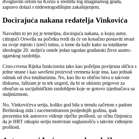
dvoglavim orlom na Korzu u središtu tog imaginarnog grada,
zapravo dolazi s tridesetogodišnjim zakašnjenjem.
Docirajuća nakana redatelja Vinkovića
Navodim to jer joj je temeljna, docirajuća nakana, u kojoj autor,
citirajući Orwella na početku tvrdi da će on konačno postaviti stvari
na svoje mjesto i izreći istinu, u tome da kaže kako su totalitarne
ideologije 20. stoljeća omele jedan ugodan građanski život austro-
ugarskog razdoblja.
Crno-crvena Rijeka funkcionira tako kao poželjna povijesna sličica s
jedne strane i kao savršeni proizvod vremena koje ima, kao jednak
odmak od dva totalitarizma. No, kao što to obično biva u takvom
diskursu, fašizam je tu tek uzgred, da bi se uklonio prigovor za
obračun sa socijalističkim razdobljem koje se gotovo izjednačava sa
staljinizmom.
No, Vinkovićeva serija, koliko god bila u trendu začetom s padom
Berlinskog zida i zacementiranom posljednjih godina, ipak
prezentira tek autorovo viđenje riječke prošlosti, uz očitu činjenicu
da je HRT otkupio seriju motiviran suglasnošću s takvim viđenjem
prošlosti.