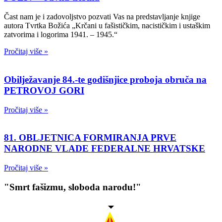
Čast nam je i zadovoljstvo pozvati Vas na predstavljanje knjige
autora Tvrtka Božića „Krčani u fašističkim, nacističkim i ustaškim
zatvorima i logorima 1941. – 1945.“
Pročitaj više »
Obilježavanje 84.-te godišnjice proboja obruča na
PETROVOJ GORI
Pročitaj više »
81. OBLJETNICA FORMIRANJA PRVE
NARODNE VLADE FEDERALNE HRVATSKE
Pročitaj više »
"Smrt fašizmu, sloboda narodu!"