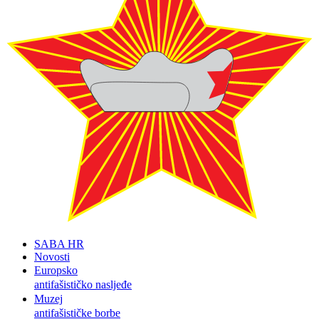
SABA HR
Novosti
Europsko
antifašističko nasljeđe
Muzej
antifašističke borbe