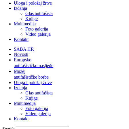
Uloga i položaj žrtve
Izdanja
Glas antifašista
Knjige
Multimedija
Foto galerija
Video galerija
Kontakt
SABA HR
Novosti
Europsko
antifašističko nasljeđe
Muzej
antifašističke borbe
Uloga i položaj žrtve
Izdanja
Glas antifašista
Knjige
Multimedija
Foto galerija
Video galerija
Kontakt
Search