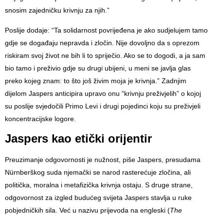
snosim zajedničku krivnju za njih.”
Poslije dodaje: “Ta solidarnost povrijeđena je ako sudjelujem tamo
gdje se događaju nepravda i zločin. Nije dovoljno da s oprezom
riskiram svoj život ne bih li to spriječio. Ako se to dogodi, a ja sam
bio tamo i preživio gdje su drugi ubijeni, u meni se javlja glas
preko kojeg znam: to što još živim moja je krivnja.” Zadnjim
dijelom Jaspers anticipira upravo onu “krivnju preživjelih” o kojoj
su poslije svjedočili
Primo Levi
i drugi pojedinci koju su preživjeli
koncentracijske logore.
Jaspers kao etički orijentir
Preuzimanje odgovornosti je nužnost, piše Jaspers, presudama
Nürnberškog suda njemački se narod rasterećuje zločina, ali
politička, moralna i metafizička krivnja ostaju. S druge strane,
odgovornost za izgled budućeg svijeta Jaspers stavlja u ruke
pobjedničkih sila. Već u nazivu prijevoda na engleski (
The