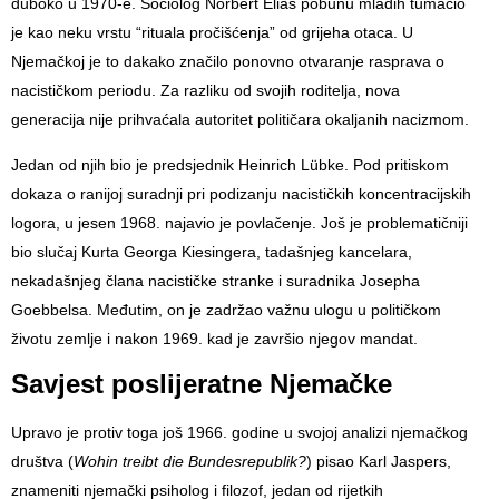
duboko u 1970-e. Sociolog
Norbert Elias
pobunu mladih tumačio
je kao neku vrstu “rituala pročišćenja” od grijeha otaca. U
Njemačkoj je to dakako značilo ponovno otvaranje rasprava o
nacističkom periodu. Za razliku od svojih roditelja, nova
generacija nije prihvaćala autoritet političara okaljanih nacizmom.
Jedan od njih bio je predsjednik
Heinrich Lübke
. Pod pritiskom
dokaza o ranijoj suradnji pri podizanju nacističkih koncentracijskih
logora, u jesen 1968. najavio je povlačenje. Još je problematičniji
bio slučaj
Kurta Georga Kiesingera
, tadašnjeg kancelara,
nekadašnjeg člana nacističke stranke i suradnika
Josepha
Goebbelsa
. Međutim, on je zadržao važnu ulogu u političkom
životu zemlje i nakon 1969. kad je završio njegov mandat.
Savjest poslijeratne Njemačke
Upravo je protiv toga još 1966. godine u svojoj analizi njemačkog
društva (
Wohin treibt die Bundesrepublik?
) pisao
Karl Jaspers
,
znameniti njemački psiholog i filozof, jedan od rijetkih