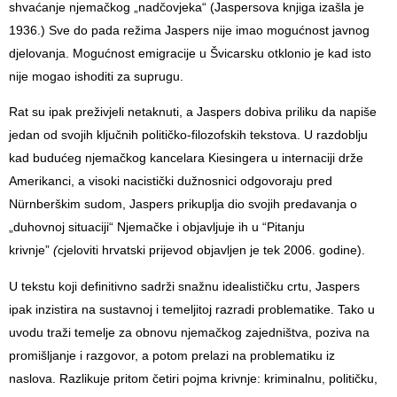
shvaćanje njemačkog „nadčovjeka“ (Jaspersova knjiga izašla je
1936.) Sve do pada režima Jaspers nije imao mogućnost javnog
djelovanja. Mogućnost emigracije u Švicarsku otklonio je kad isto
nije mogao ishoditi za suprugu.
Rat su ipak preživjeli netaknuti, a Jaspers dobiva priliku da napiše
jedan od svojih ključnih političko-filozofskih tekstova. U razdoblju
kad budućeg njemačkog kancelara Kiesingera u internaciji drže
Amerikanci, a visoki nacistički dužnosnici odgovoraju pred
Nürnberškim sudom, Jaspers prikuplja dio svojih predavanja o
„duhovnoj situaciji“ Njemačke i objavljuje ih u “Pitanju
krivnje”
(
cjeloviti hrvatski prijevod objavljen je tek 2006. godine).
U tekstu koji definitivno sadrži snažnu idealističku crtu, Jaspers
ipak inzistira na sustavnoj i temeljitoj razradi problematike. Tako u
uvodu traži temelje za obnovu njemačkog zajedništva, poziva na
promišljanje i razgovor, a potom prelazi na problematiku iz
naslova. Razlikuje pritom četiri pojma krivnje: kriminalnu, političku,