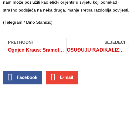
nam može poslužiti kao etički orijentir u svijetu koji ponekad
strašno podsjeća na neka druga, manje sretna razdoblja povijesti.
(Telegram / Dino Staničić)
PRETHODNI
SLJEDEĆI
Ognjen Kraus: Sramota je da nam Austrija daje lekcije ponašanja
OSUĐUJU RADIKALIZAM A VELIČAJU NDH
Facebook
E-mail