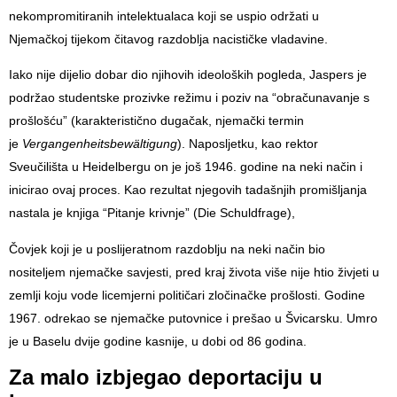
nekompromitiranih intelektualaca koji se uspio održati u
Njemačkoj tijekom čitavog razdoblja nacističke vladavine.
Iako nije dijelio dobar dio njihovih ideoloških pogleda, Jaspers je
podržao studentske prozivke režimu i poziv na “obračunavanje s
prošlošću” (karakteristično dugačak, njemački termin
je
Vergangenheitsbewältigung
). Naposljetku, kao rektor
Sveučilišta u Heidelbergu on je još 1946. godine na neki način i
inicirao ovaj proces. Kao rezultat njegovih tadašnjih promišljanja
nastala je knjiga “Pitanje krivnje” (Die Schuldfrage),
Čovjek koji je u poslijeratnom razdoblju na neki način bio
nositeljem njemačke savjesti, pred kraj života više nije htio živjeti u
zemlji koju vode licemjerni političari zločinačke prošlosti. Godine
1967. odrekao se njemačke putovnice i prešao u Švicarsku. Umro
je u Baselu dvije godine kasnije, u dobi od 86 godina.
Za malo izbjegao deportaciju u