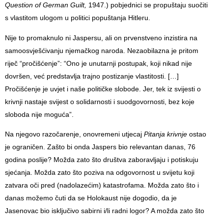
Question of
German
Guilt,
1947.) pobjednici se propuštaju suočiti
s vlastitom ulogom u politici popuštanja Hitleru.
Nije to promaknulo ni Jaspersu, ali on prvenstveno inzistira na
samoosvješćivanju njemačkog naroda. Nezaobilazna je pritom
riječ “pročišćenje”: “Ono je unutarnji postupak, koji nikad nije
dovršen, već predstavlja trajno postizanje vlastitosti. […]
Pročišćenje je uvjet i naše političke slobode. Jer, tek iz svijesti ο
krivnji nastaje svijest ο solidarnosti i suodgovornosti, bez koje
sloboda nije moguća”.
Na njegovo razočarenje, onovremeni utjecaj
Pitanja krivnje
ostao
je ograničen. Zašto bi onda Jaspers bio relevantan danas, 76
godina poslije? Možda zato što društva zaboravljaju i potiskuju
sjećanja. Možda zato što poziva na odgovornost u svijetu koji
zatvara oči pred (nadolazećim) katastrofama. Možda zato što i
danas možemo čuti da se Holokaust nije dogodio, da je
Jasenovac bio isključivo sabirni i/li radni logor? A možda zato što