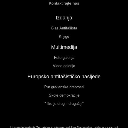
Kontaktirajte nas
Izdanja
Glas Antifašista
Knjige
Multimedija
Foto galerija
Video galerija
Europsko antifašističko nasljeđe
Put građanske hrabrosti
Škole demokracije
"Tko je drugi i drugačiji"
Udruga je korisnik Tematske sustavne podrške Nacionalne zaklade za razvoj