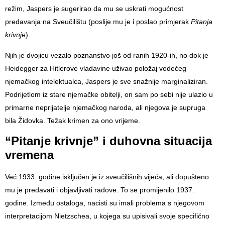
režim, Jaspers je sugerirao da mu se uskrati mogućnost
predavanja na Sveučilištu (poslije mu je i poslao primjerak
Pitanja
krivnje
).
Njih je dvojicu vezalo poznanstvo još od ranih 1920-ih, no dok je
Heidegger za Hitlerove vladavine uživao položaj vodećeg
njemačkog intelektualca, Jaspers je sve snažnije marginaliziran.
Podrijetlom iz stare njemačke obitelji, on sam po sebi nije ulazio u
primarne neprijatelje njemačkog naroda, ali njegova je supruga
bila Židovka. Težak krimen za ono vrijeme.
“Pitanje krivnje” i duhovna situacija
vremena
Već 1933. godine isključen je iz sveučilišnih vijeća, ali dopušteno
mu je predavati i objavljivati radove. To se promijenilo 1937.
godine. Između ostaloga, nacisti su imali problema s njegovom
interpretacijom Nietzschea, u kojega su upisivali svoje specifično