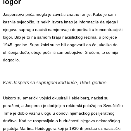
logor
Jaspersova priča mogla je završiti znatno ranije. Kako je sam
kasnije svjedočio, iz nekih izvora imao je informacije da njega i
njegovu suprugu nacisti namjeravaju deportirati u koncentracijski
logor. Bilo je to na samom kraju nacističkog režima, u proljeće
1945. godine. Supružnici su se bili dogovorili da će, ukoliko do
uhićenja dođe, oboje počiniti samoubojstvo. Srećom, to se nije
dogodilo.
Karl Jaspers sa suprugom kod kuće, 1956. godine
Uskoro su američki vojnici okupirali Heidelberg, nacisti su
poraženi, a Jaspersu je dodijeljen rektorski položaj na Sveučilištu.
Time je dobio važnu ulogu u obnovi njemačkog poslijeratnog
društva. Kad se raspravljalo o budućnosti njegova nekadašnjeg
prijatelja
Martina Heideggera
koji je 1930-ih pristao uz nacistički