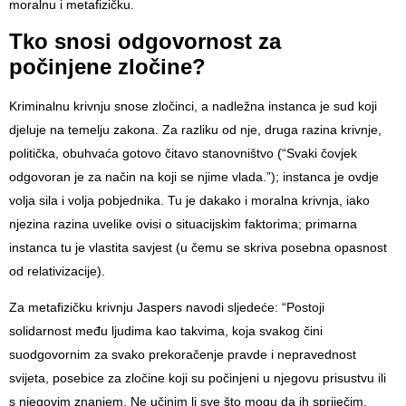
moralnu i metafizičku.
Tko snosi odgovornost za
počinjene zločine?
Kriminalnu krivnju snose zločinci, a nadležna instanca je sud koji
djeluje na temelju zakona. Za razliku od nje, druga razina krivnje,
politička, obuhvaća gotovo čitavo stanovništvo (“Svaki čovjek
odgovoran je za način na koji se njime vlada.”); instanca je ovdje
volja sila i volja pobjednika. Tu je dakako i moralna krivnja, iako
njezina razina uvelike ovisi o situacijskim faktorima; primarna
instanca tu je vlastita savjest (u čemu se skriva posebna opasnost
od relativizacije).
Za metafizičku krivnju Jaspers navodi sljedeće: “Postoji
solidarnost među ljudima kao takvima, koja svakog čini
suodgovornim za svako prekoračenje pravde i nepravednost
svijeta, posebice za zločine koji su počinjeni u njegovu prisustvu ili
s njegovim znanjem. Ne učinim li sve što mogu da ih spriječim,