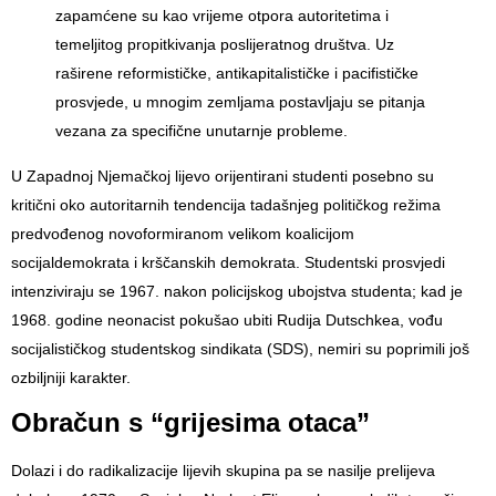
zapamćene su kao vrijeme otpora autoritetima i
temeljitog propitkivanja poslijeratnog društva. Uz
raširene reformističke, antikapitalističke i pacifističke
prosvjede, u mnogim zemljama postavljaju se pitanja
vezana za specifične unutarnje probleme.
U Zapadnoj Njemačkoj lijevo orijentirani studenti posebno su
kritični oko autoritarnih tendencija tadašnjeg političkog režima
predvođenog novoformiranom velikom koalicijom
socijaldemokrata i krščanskih demokrata. Studentski prosvjedi
intenziviraju se 1967. nakon policijskog ubojstva studenta; kad je
1968. godine neonacist pokušao ubiti
Rudija Dutschkea
, vođu
socijalističkog studentskog sindikata (SDS), nemiri su poprimili još
ozbiljniji karakter.
Obračun s “grijesima otaca”
Dolazi i do radikalizacije lijevih skupina pa se nasilje prelijeva