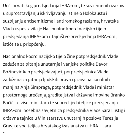
Uoči hrvatskog predsjedanja IHRA-om, te suvremenih izazova
u suprotstavljanju iskrivljavanju istine o Holokaustu i
suzbijanju antisemitizma i antiromskog rasizma, hrvatska
Vlada uspostavila je Nacionalno koordinacijsko tijelo
predsjedanja IHRA-om i Tajništvo predsjedanja IHRA-om,
ističe se u priopćenju.
Nacionalno koordinacijsko tijelo čine potpredsjednik Vlade
zadužen za pitanja unutarnje i vanjske politike Davor
Božinović kao predsjedavajući, potpredsjednica Vlade
zadužena za pitanja ljudskih prava i prava nacionalnih
manjina Anja Šimpraga, potpredsjednik Vlade i ministar
prostornoga uređenja, graditeljstva i državne imovine Branko
Bačić, te više ministara te supredsjedateljice predsjedanja
IHRA-om, posebna savjetnica predsjednika Vlade Sara Lustig i
državna tajnica u Ministarstvu unutarnjih poslova Terezija
Gras, te voditeljica hrvatskog izaslanstva u IHRA-i Lara